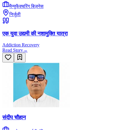
मैन्युफैक्चरिंग बिज़नेस
निर्जुली
एक युवा उद्यमी की नशामुक्ति यात्रा
Addiction Recovery
Read Story
→
संदीप चौहान