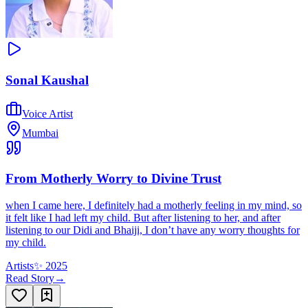
Sonal Kaushal
Voice Artist
Mumbai
From Motherly Worry to Divine Trust
when I came here, I definitely had a motherly feeling in my mind, so
it felt like I had left my child. But after listening to her, and after
listening to our Didi and Bhaiji, I don’t have any worry thoughts for
my child.
Artists
✨
2025
Read Story
→