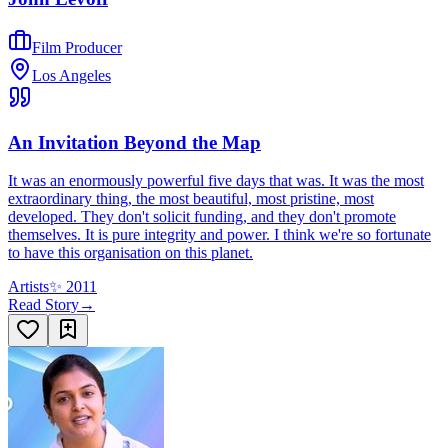
Film Producer
Los Angeles
An Invitation Beyond the Map
It was an enormously powerful five days that was. It was the most
extraordinary thing, the most beautiful, most pristine, most
developed. They don't solicit funding, and they don't promote
themselves. It is pure integrity and power. I think we're so fortunate
to have this organisation on this planet.
Artists
✨
2011
Read Story
→