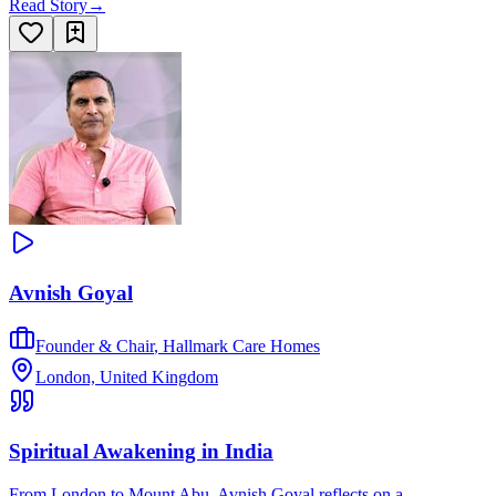
Read Story
→
Avnish Goyal
Founder & Chair
,
Hallmark Care Homes
London, United Kingdom
Spiritual Awakening in India
From London to Mount Abu, Avnish Goyal reflects on a