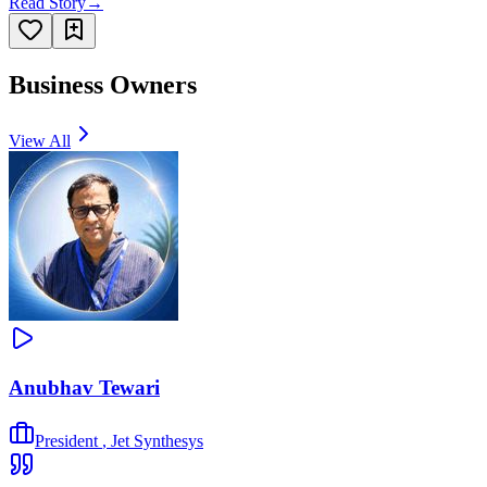
Read Story
→
Business Owners
View All
Anubhav Tewari
President
,
Jet Synthesys