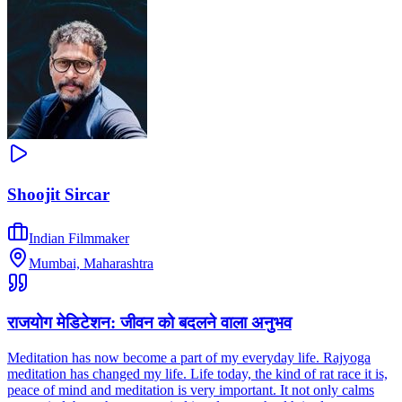
Shoojit Sircar
Indian Filmmaker
Mumbai, Maharashtra
राजयोग मेडिटेशन: जीवन को बदलने वाला अनुभव
Meditation has now become a part of my everyday life. Rajyoga
meditation has changed my life. Life today, the kind of rat race it is,
peace of mind and meditation is very important. It not only calms