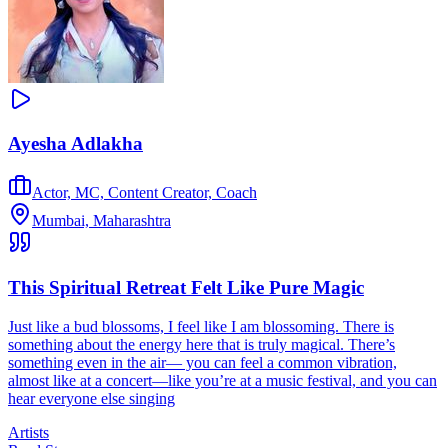
Ayesha Adlakha
Actor, MC, Content Creator, Coach
Mumbai, Maharashtra
This Spiritual Retreat Felt Like Pure Magic
Just like a bud blossoms, I feel like I am blossoming. There is
something about the energy here that is truly magical. There’s
something even in the air— you can feel a common vibration,
almost like at a concert—like you’re at a music festival, and you can
hear everyone else singing
Artists