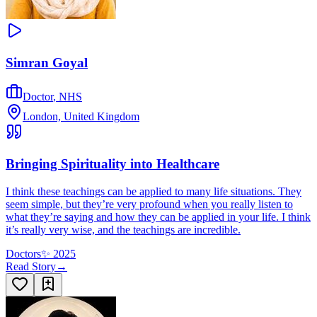
Simran Goyal
Doctor
,
NHS
London, United Kingdom
Bringing Spirituality into Healthcare
I think these teachings can be applied to many life situations. They
seem simple, but they’re very profound when you really listen to
what they’re saying and how they can be applied in your life. I think
it’s really very wise, and the teachings are incredible.
Doctors
✨
2025
Read Story
→