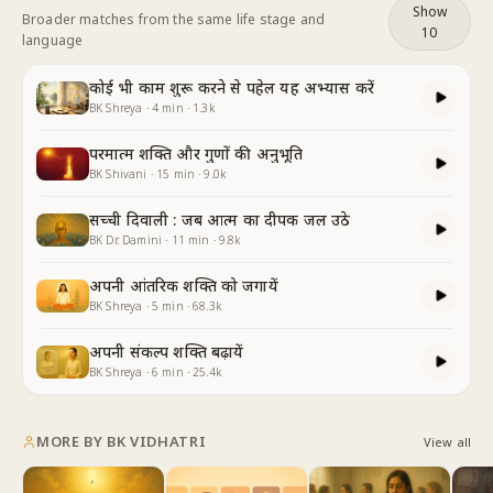
Show
Broader matches from the same life stage and
10
language
कोई भी काम शुरू करने से पहेल यह अभ्यास करें
BK Shreya
·
4
min
·
1.3k
परमात्म शक्ति और गुणों की अनुभूति
BK Shivani
·
15
min
·
9.0k
सच्ची दिवाली : जब आत्म का दीपक जल उठे
BK Dr. Damini
·
11
min
·
9.8k
अपनी आंतरिक शक्ति को जगायें
BK Shreya
·
5
min
·
68.3k
अपनी संकल्प शक्ति बढ़ायें
BK Shreya
·
6
min
·
25.4k
MORE BY
BK VIDHATRI
View all