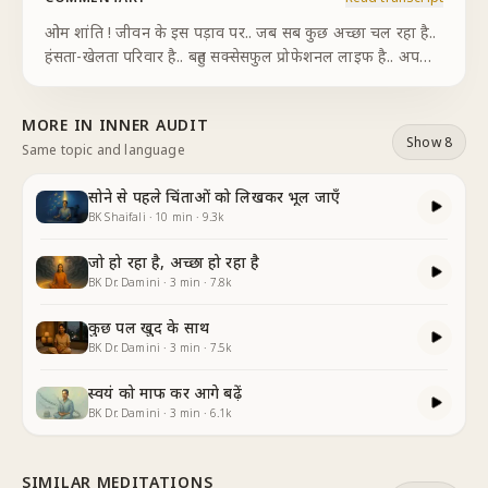
ओम शांति ! जीवन के इस पड़ाव पर.. जब सब कुछ अच्छा चल रहा है..
हंसता-खेलता परिवार है.. बहुत सक्सेसफुल प्रोफेशनल लाइफ है.. अपनी
मेहनत से बनाया हुआ यह घर है.. समाज में अपनी रेस्पेक्ट है.. इस सबको
अंदर से महसूस करते हुए... एक
...
MORE IN
INNER AUDIT
Show 8
Same topic and language
सोने से पहले चिंताओं को लिखकर भूल जाएँ
BK Shaifali
·
10
min
·
9.3k
जो हो रहा है, अच्छा हो रहा है
BK Dr. Damini
·
3
min
·
7.8k
कुछ पल खुद के साथ
BK Dr. Damini
·
3
min
·
7.5k
स्वयं को माफ कर आगे बढ़ें
BK Dr. Damini
·
3
min
·
6.1k
SIMILAR MEDITATIONS