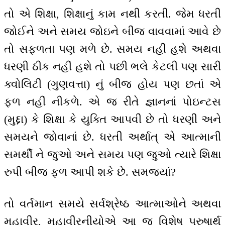
તો એ શિક્ષા, શિક્ષાનું કામ નથી કરતી. જેમ ધરતી
જોઈને અને સમય જોઇને બીજ વાવવામાં આવે છે
તો સફળતા પણ મળે છે. સમય નહીં હશે અથવા
ધરણી ઠીક નહીં હશે તો પછી ભલે કેટલી પણ સારી
ક્વોલિટી (ગુણવત્તા) નું બીજ હોય પણ છતાં એ
ફળ નહીં નીકળે. એ જ રીતે જ્ઞાનનાં પોઇન્ટસ
(મુદ્દા) કે શિક્ષા કે યુક્તિ આપવી છે તો ધરણી અને
સમયને જોવાનાં છે. ધરતી અર્થાત્ એ આત્માની
સમર્થી ને જુઓ અને સમય પણ જુઓ ત્યારે શિક્ષા
રુપી બીજ ફળ આપી શકે છે. સમજ્યાં?
તો વર્તમાન સમયે સર્વશ્રેષ્ઠ આત્માઓને અથવા
મહાવીર, મહાવીરનીયોએ આ જ વિશેષ પુરુષાર્થ