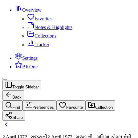
Overview
Favorites
Notes & Highlights
Collections
Tracker
Settings
BKOne
Toggle Sidebar
Back
Find
Preferences
Favourite
Collection
Share
2 April 1972 | ગુજરાતી
2 April 1972 | ગુજરાતી · મહિમા યોગ્ય કેવી