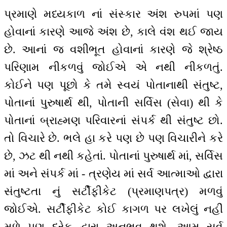
પ્રમાણે મધ્યકાળ નાં સંસ્કાર અંશ રુપમાં પણ
હોવાનાં કારણે આજે અંશ છે, કાલે વંશ થઈ જાય
છે. આનાં જ વશીભૂત હોવાનાં કારણે જે શ્રેષ્ઠ
પરિણામ નીકળવું જોઈએ એ નથી નીકળતું.
કોઈને પણ પૂછો કે તમે સ્વયં પોતાનાથી સંતુષ્ટ,
પોતાનાં પુરુષાર્થ થી, પોતાની સર્વિસ (સેવા) થી કે
પોતાનાં બ્રાહ્મણ પરિવારનાં સંપર્ક થી સંતુષ્ટ છો.
તો વિચારે છે. ભલે હા કરે પણ છે પણ વિચારીને કરે
છે, ઝટ થી નથી કહેતાં. પોતાનાં પુરુષાર્થ માં, સર્વિસ
માં અને સંપર્ક માં - ત્રણેય માં સર્વ આત્માઓ દ્વારા
સંતુષ્ટતા નું સર્ટીફીકેટ (પ્રમાણપત્ર) મળવું
જોઈએ. સર્ટીફીકેટ કોઈ કાગળ પર લખેલું નહીં
મળે પણ દરેક દ્વારા અનુભવ થશે. આમ સર્વ