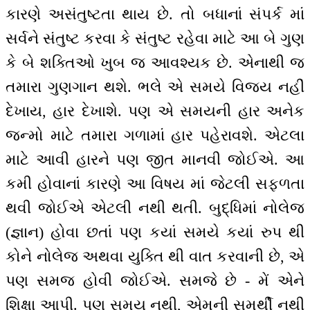
કારણે અસંતુષ્ટતા થાય છે. તો બધાનાં સંપર્ક માં
સર્વને સંતુષ્ટ કરવા કે સંતુષ્ટ રહેવા માટે આ બે ગુણ
કે બે શક્તિઓ ખુબ જ આવશ્યક છે. એનાથી જ
તમારા ગુણગાન થશે. ભલે એ સમયે વિજય નહીં
દેખાય, હાર દેખાશે. પણ એ સમયની હાર અનેક
જન્મો માટે તમારા ગળામાં હાર પહેરાવશે. એટલા
માટે આવી હારને પણ જીત માનવી જોઈએ. આ
કમી હોવાનાં કારણે આ વિષય માં જેટલી સફળતા
થવી જોઈએ એટલી નથી થતી. બુદ્ધિમાં નોલેજ
(જ્ઞાન) હોવા છતાં પણ કયાં સમયે કયાં રુપ થી
કોને નોલેજ અથવા યુક્તિ થી વાત કરવાની છે, એ
પણ સમજ હોવી જોઈએ. સમજે છે - મેં એને
શિક્ષા આપી. પણ સમય નથી, એમની સમર્થી નથી