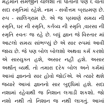
મહેમાન સમજીને ચાલશો તો પોતાની પણ ૬ વાતો
સદા સ્મૃતિમાં રહેશે. નામ - સર્વોત્તમ બ્રાહ્મણ છે.
રુપ - સાલિગ્રામ છે. એ જ પ્રમાણે સમય ની
સ્મૃતિ, ઘર ની સ્મૃતિ, કર્તવ્ય ની સ્મૃતિ ,વારસા ની
સ્મૃતિ સ્વતઃ જ રહે છે. બધું જ્ઞાન જે વિસ્તાર માં
આટલો સમય સાંભળ્યું છે એ સાર રુપમાં આવી
જાય છે. જે પણ બોલ બોલશો અથવા કર્મ કરશો
એ સારયુક્ત હશે, અસાર નહીં હશે. અસાર
અર્થાત્ વ્યર્થ. તો તમારા દરેક બોલ અને કર્મમાં
આખાં જ્ઞાનનો સાર હોવો જોઈએ. એ ત્યારે થશે
જ્યારે આખાં જ્ઞાનનો સાર બુદ્ધિમાં હશે. સદા
નશામાં રહેવાથી જ નિશાન લગાડી શકશો. જો
નશો નથી તો નિશાન જ નથી લાગતું. આખાં