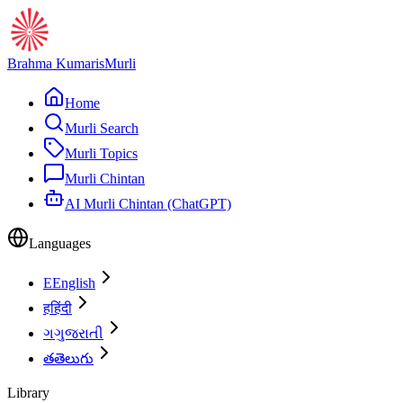
Brahma Kumaris
Murli
Home
Murli Search
Murli Topics
Murli Chintan
AI Murli Chintan (ChatGPT)
Languages
E
English
ह
हिंदी
ગ
ગુજરાતી
త
తెలుగు
Library