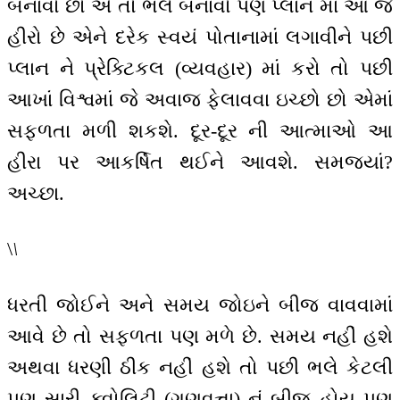
બનાવો છો એ તો ભલે બનાવો પણ પ્લાન માં આ જે
હીરો છે એને દરેક સ્વયં પોતાનામાં લગાવીને પછી
પ્લાન ને પ્રેક્ટિકલ (વ્યવહાર) માં કરો તો પછી
આખાં વિશ્વમાં જે અવાજ ફેલાવવા ઇચ્છો છો એમાં
સફળતા મળી શકશે. દૂર-દૂર ની આત્માઓ આ
હીરા પર આકર્ષિત થઈને આવશે. સમજ્યાં?
અચ્છા.
\
\
ધરતી જોઈને અને સમય જોઇને બીજ વાવવામાં
આવે છે તો સફળતા પણ મળે છે. સમય નહીં હશે
અથવા ધરણી ઠીક નહીં હશે તો પછી ભલે કેટલી
પણ સારી ક્વોલિટી (ગુણવત્તા) નું બીજ હોય પણ