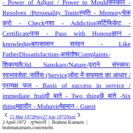
- Power of Adjust / Power to Mould
संस्कार -
Resolves /Personality Traits
स्मृति - Memory
चेक
करो - Check
नशा - Addiction
सर्टिफिकेट -
Certificate
पास - Pass with Honour
ज्ञान -
knowledge
बापसामान सामान - Like
Father
Dissatisfaction-असंतोष
Complaints-
शिकायतें
Old Sanskars/Nature-पुराने संस्कार/
स्वभाव
सेवा /सर्विस (Service)
सेवा में सफमता का आधार /
प्रत्यक्ष फल - Basis of success in service /
immediate fruit
दो बाते - Two thing
छे बाते -Six
thing
महावीर - Mahavir
मेहमान - Guest
15 Mar 1972
Prev
27 Apr 1972
Next
2 April 1972 · ગુજરાતી
| Brahma Kumaris |
brahmakumaris.com/murlis