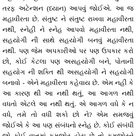
તરફ અટેન્શન (ધ્યાન) આપવું જોઈએ. આ જ
મહાવીરતા છે. સંતુષ્ટ ને સંતુષ્ટ રાખવા મહાવીરતા
નથી, સ્નેહી ને સ્નેહ આપવો મહાવીરતા નથી,
સહયોગી ની સાથે સહયોગી બનવું મહાવીરતા
નથી. પણ જેમ અપકારીઓ પર પણ ઉપકાર કરો
છો, કોઈ કેટલા પણ અસહયોગી બને, પોતાની
સહયોગ ની શક્તિ થી અસહયોગી ને સહયોગી
બનાવો - એને મહાવીરતા કહેવાય છે. એમ નહીં કે
આ કારણ થી આ નથી થતું, આ આગળ નથી
વધતો એટલે આ નથી થતું. એ આગળ વધે કે ન
વધે, તમે તો વધી શકો છો ને? એમ સમજવું
જોઈએ કે આ પણ સંબંધનો સ્નેહ છે. કોઈ સંબંધી
જો કોઈ વાતમાં કમજોર હોય છે તો કમજોરને