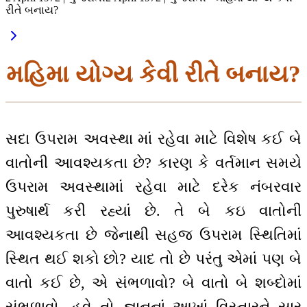
રીતે બનાય?
મહિમા યોગ્ય કેવી રીતે બનાય?
સદા ઉપરામ અવસ્થા માં રહેવા માટે વિશેષ કઈ બે
વાતોની આવશ્યકતા છે? કારણ કે વર્તમાન સમયે
ઉપરામ અવસ્થામાં રહેવા માટે દરેક નંબરવાર
પુરુષાર્થ કરી રહ્યાં છે. તે બે કઇ વાતોની
આવશ્યકતા છે જેનાથી સહજ ઉપરામ સ્થિતિમાં
સ્થિત થઈ શકો છો? યાદ તો છે પરંતુ એમાં પણ બે
વાતો કઈ છે, એ સંભળાવો? બે વાતો બે શબ્દોમાં
સંભળાવો. હવે તો જ્ઞાનનાં આખાં વિસ્તારને સાર