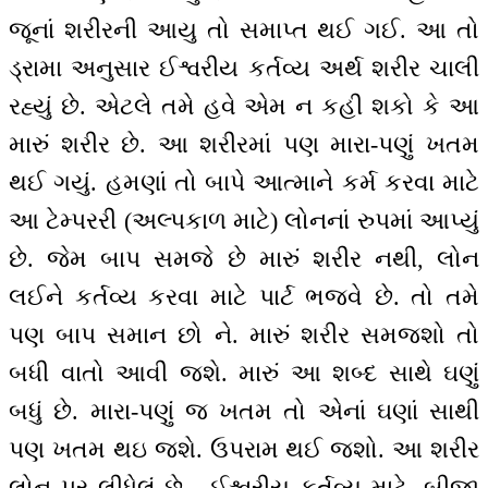
જૂનાં શરીરની આયુ તો સમાપ્ત થઈ ગઈ. આ તો
ડ્રામા અનુસાર ઈશ્વરીય કર્તવ્ય અર્થ શરીર ચાલી
રહ્યું છે. એટલે તમે હવે એમ ન કહી શકો કે આ
મારું શરીર છે. આ શરીરમાં પણ મારા-પણું ખતમ
થઈ ગયું. હમણાં તો બાપે આત્માને કર્મ કરવા માટે
આ ટેમ્પરરી (અલ્પકાળ માટે) લોનનાં રુપમાં આપ્યું
છે. જેમ બાપ સમજે છે મારું શરીર નથી, લોન
લઈને કર્તવ્ય કરવા માટે પાર્ટ ભજવે છે. તો તમે
પણ બાપ સમાન છો ને. મારું શરીર સમજશો તો
બધી વાતો આવી જશે. મારું આ શબ્દ સાથે ઘણું
બધું છે. મારા-પણું જ ખતમ તો એનાં ઘણાં સાથી
પણ ખતમ થઇ જશે. ઉપરામ થઈ જશો. આ શરીર
લોન પર લીધેલું છે - ઈશ્વરીય કર્તવ્ય માટે. બીજા