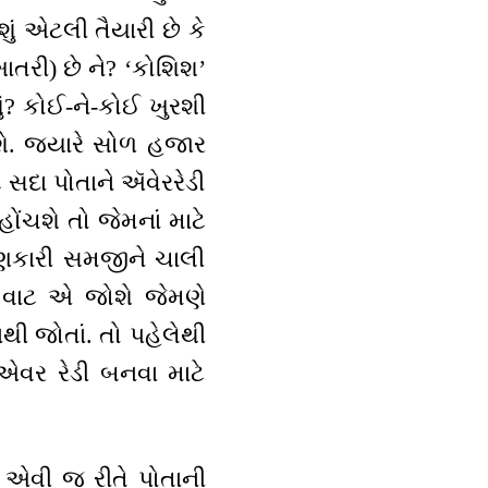
ું એટલી તૈયારી છે કે
ાતરી) છે ને? ‘કોશિશ’
ું? કોઈ-ને-કોઈ ખુરશી
ે. જ્યારે સોળ હજાર
 સદા પોતાને ઍવેરરેડી
ોંચશે તો જેમનાં માટે
યાણકારી સમજીને ચાલી
 વાટ એ જોશે જેમણે
થી જોતાં. તો પહેલેથી
વર રેડી બનવા માટે
ો, એવી જ રીતે પોતાની