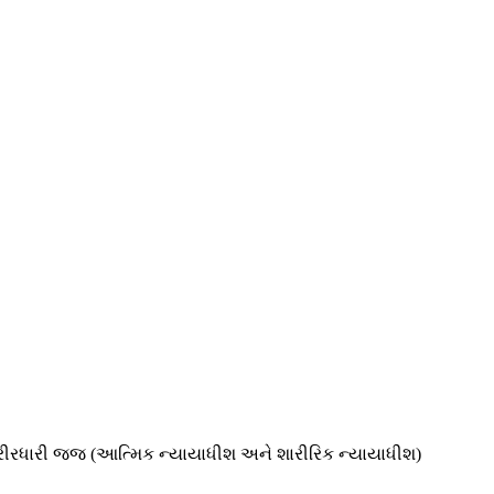
શરીરધારી જજ (આત્મિક ન્યાયાધીશ અને શારીરિક ન્યાયાધીશ)