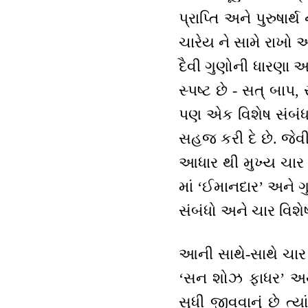
પ્રાપ્તિ અને પુરુષા
ચારેય ને સામે રાખો
દૈવી ગુણોની ધારણા અ
સ્પષ્ટ છે - સત્ બાપ
પણ એક વિશેષ સંબંધ છ
સહજ કરી દે છે. જેવી
આધાર થી મુખ્ય ચાર 
માં ‘ઈમાનદાર’ અને ગુ
સંબંધો અને ચાર વિ
આની સાથે-સાથે ચાર સ
‘સન શોઝ ફાધર’ અર્થ
સુધી જીવવાનું છે ત્