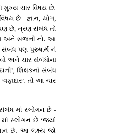
ં મુખ્ય ચાર વિષય છે.
ષય છે - જ્ઞાન, યોગ,
પણ છે, ત્રણ સંબંધ તો
 સાજન અને સજની નો. આ
ંબંધ પણ પુરુષાર્થ ને
વો અને ચાર સંબંધોનાં
ી’, શિક્ષકનાં સંબંધ
ાં ‘વફાદાર’. તો આ ચાર
ંબંધ માં સ્લોગન છે -
ાં સ્લોગન છે ‘જ્યાં
ાનું છે. આ લક્ષ્ય જો