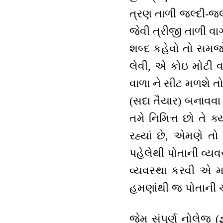
ત્રણ તાળી જલ્દી-જલ્
જેવી ત્રીજી તાળી વા
શબ્દ કહેવો તો સમજો 
લેવી, એ કોઇ મોટી 
વાળા ને સીટ મળશે તો
(સદા તૈયાર) બનાવવા 
તમે નિમિત્ત છો તે 
રહ્યાં છે, એમણે 
પહેલેથી પોતાની વ્યવ
વ્યવસ્થા કરવી એ 
હમણાંથી જ પોતાની ચ
જેમ સંપૂર્ણ નોલેજ (