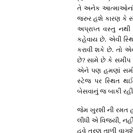
તે અનેક આત્માઓનાં
જરુર હશે કારણ કે સં
અપ્રાપ્ત વસ્તુ નથી
કહેવાય છે. એવી સ્થ
કરાવી શકે છે. તો એ
છે? સામે છે કે સમી
એને પણ હમણાં સમીપ
સ્ટેજ પર સ્થિત થ
બેસવાનું જ બાકી રહ
જેમ ખુરશી ની રમત હો
લીધી એ વિજયી, નહીં
હવે ત્રણ તાળી વાગશ