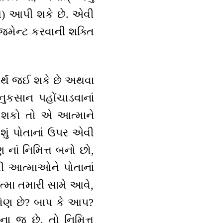
્ણય) આપી શકે છે. એવી
મેન્ટ કરવાની શક્તિ
યર્થ જઈ શકે છે અથવા
ુકસાન પહોંચાડવાનાં
ન શકો તો એ આત્માને
શું પોતાનાં ઉપર એવી
નાં નિમિત્ત બનો છો,
ી આત્માઓને પોતાનાં
ા તમારી સામે આવે,
કોણ છે? બાપ કે આપ?
ના જ છે. તો નિમિત્ત