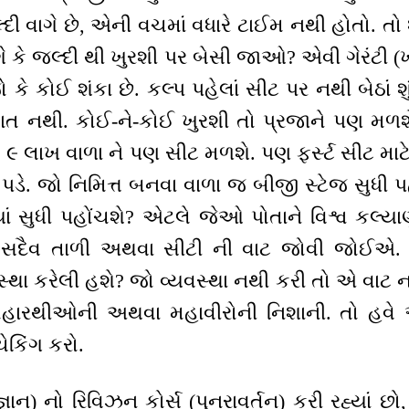
દી વાગે છે, એની વચમાં વધારે ટાઈમ નથી હોતો. તો શ
ગે કે જલ્દી થી ખુરશી પર બેસી જાઓ? એવી ગેરંટી (ખ
કે કોઈ શંકા છે. કલ્પ પહેલાં સીટ પર નથી બેઠાં શ
વાત નથી. કોઈ-ને-કોઈ ખુરશી તો પ્રજાને પણ મળશ
 ૯ લાખ વાળા ને પણ સીટ મળશે. પણ ફર્સ્ટ સીટ માટે
પડે. જો નિમિત્ત બનવા વાળા જ બીજી સ્ટેજ સુધી પહ
ક્યાં સુધી પહોંચશે? એટલે જેઓ પોતાને વિશ્વ કલ્
તો સદૈવ તાળી અથવા સીટી ની વાટ જોવી જોઈએ.
સ્થા કરેલી હશે? જો વ્યવસ્થા નથી કરી તો એ વાટ ન
મહારથીઓની અથવા મહાવીરોની નિશાની. તો હવે એ
ેકિંગ કરો.
જ્ઞાન) નો રિવિઝન કોર્સ (પુનરાવર્તન) કરી રહ્યાં છ