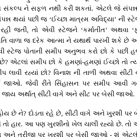
 સંકલ્પ ને સફળ નથી કરી શકતાં. એટલે જે સંપન્
પન્ન થયાં પછી જ ‘ઈચ્છા માત્રમ અવિદ્યા’ ની સ્ટે
 રહી જતી, તો એવી સ્ટેજને ‘કર્માતીત’ અથવા ‘ફ
િતિ વાળા જ દરેક આત્મા ને યથાર્થ પારખી શકે છે અ
વી સ્ટેજ પોતાની સમીપ અનુભવ કરો છો કે પછી હજું
પ છે? એટલાં સમીપ છો કે હમણાં-હમણાં ઈચ્છો તો ત્
 લાવી રહ્યાં છો? વિનાશ ની તાળી અથવા સીટી વ
ઈ જાઓ. જેવી રીતે સિંહાસન પર સમીપ આવી ગય
ી જાય અર્થાત્ સીટી વાગે અને સીટ પર બેસી જાઓ.
ય છે ને? દોડતા રહે છે, સીટી વાગે અને ખુરશી પર બ
 તો હાર. આ પણ ખુરશીનો ખેલ ચાલી રહ્યો છે. તો એ
ે અને ત્રીજી પર ખુરશી પર બેસી જાઓ - શું એટલી