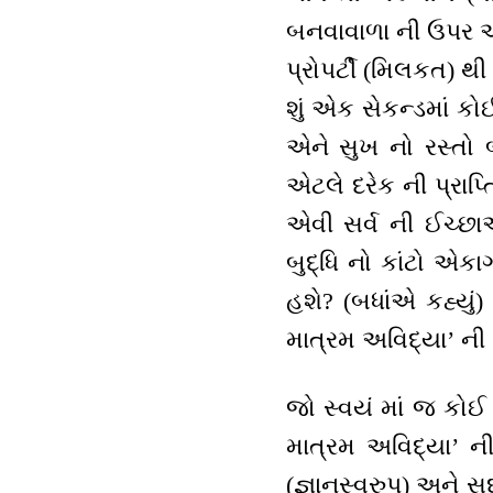
બનવાવાળા ની ઉપર એ
પ્રોપર્ટી (મિલકત) થી
શું એક સેકન્ડમાં 
એને સુખ નો રસ્તો બ
એટલે દરેક ની પ્રાપ્
એવી સર્વ ની ઈચ્છાઓ
બુદ્ધિ નો કાંટો એકા
હશે? (બધાંએ કહ્યું
માત્રમ અવિદ્યા’ ની 
જો સ્વયં માં જ કોઈ
માત્રમ અવિદ્યા’ ની 
(જ્ઞાનસ્વરુપ) અને સ