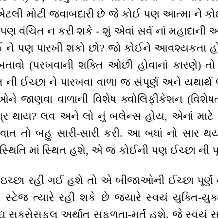
ટલી મોટી જવાબદારી છે જે કોઈ પણ આત્મા ને કો
 પણ વંચિત ન કરી શકે - શું એવાં સર્વ નાં મહાદાની 
કોઈ ને પણ પારખી શકો છો? જો કોઈને આવશ્યકતા 
તાવો (પરખવાની શક્તિ ઓછી હોવાનાં કારણે) તો 
તિ ની ઈચ્છા ને પારખવા વાળા જ સંપૂર્ણ અને યથાર્થ
ને જાણવા વાળાની વિશેષ ક્વોલિફીકેશન (વિશેષતા
ગ્ર થાય? લવ અને લો નું બલેન્સ હોય, એનાં માટે મ
) વાત તો બહુ સારી-સારી કરી. આ બધાં નો સાર થયો
સ્થિતિ માં સ્થિત હશે, એ જ કોઈની પણ ઈચ્છા ની પૂર
 ઇચ્છા રહી ગઈ હશે તો એ બીજાઓની ઈચ્છા પૂર્ણ ન
સ્ટેજ ત્યારે રહી શકે છે જ્યારે સ્વયં યુક્તિ-યુક
દા સક્સેસફુલ અર્થાત્ સફળતા-મૂર્ત હશે. જે સ્વયં સ