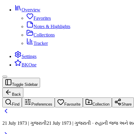
Overview
Favorites
Notes & Highlights
Collections
Tracker
Settings
BKOne
Toggle Sidebar
Back
Find
Preferences
Favourite
Collection
Share
21 July 1973 | ગુજરાતી
21 July 1973 | ગુજરાતી · રુહાની જજ અને 