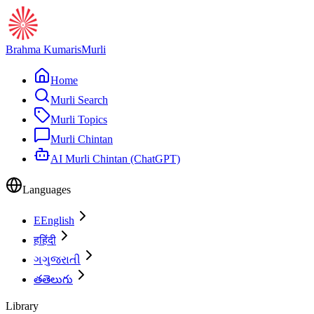
Brahma Kumaris
Murli
Home
Murli Search
Murli Topics
Murli Chintan
AI Murli Chintan (ChatGPT)
Languages
E
English
ह
हिंदी
ગ
ગુજરાતી
త
తెలుగు
Library