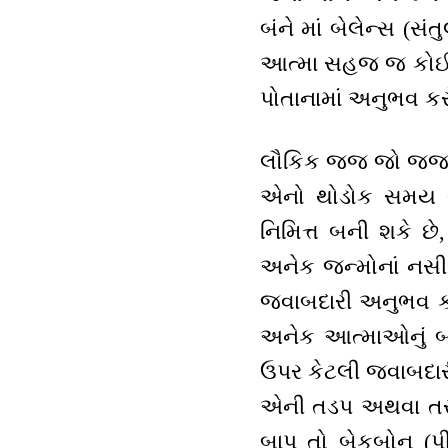
બંને માં બેલેન્સ (સ
આત્મા સહજ જ કોઈને
પોતાનામાં અનુભવ કર
લૌકિક જજ જો જજમેંટ
એનો થોડોક સમય વ્ય
નિમિત્ત બની શકે છ
અનેક જન્મોનાં નસીબ
જવાબદારી અનુભવ કરો
અનેક આત્માઓનું બા
ઉપર કેટલી જવાબદા
એની તડપ અથવા તરસ 
બાપ તો બેકબોન (પીઠ