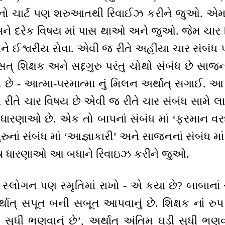
ર્થ નો ચાર્ટ પણ શરુઆતથી રિવાઈઝ કરીને જુઓ. એમા
 અને દરેક વિષય માં પાસ થાઓ અને જુઓ. જેમ ચાર વિ
ને ઈશ્વરીય સેવા. એવી જ રીતે અહીંયા ચાર સંબંધ 
, સત્ શિક્ષક અને સદ્દગુરુ પરંતુ ચોથો સંબંધ છે
ે - આત્મા-પરમાત્મા નું મિલન અર્થાત્ સગાઈ. આ સ
 રીતે ચાર વિષય છે એવી જ રીતે ચાર સંબંધ સામે લા
ધારણાઓ છે. એક તો બાપનાં સંબંધ માં ‘ફરમાન વરદાન
રુનાં સંબંધ માં ‘આજ્ઞાકારી’ અને સાજનનાં સંબંધ મ
શેષ ધારણાઓ આ બધાને રિવાઇઝ કરીને જુઓ.
્લોગન પણ સ્મૃતિમાં રાખો - એ કયા છે? બાબાનાં સ
ાત્ સપૂત બની સબૂત આપવાનું છે. શિક્ષક નાં રુપ મ
યાં સુધી ભણવાનું છે’, અર્થાત્ અંતિમ ઘડી સુધી ભણવ