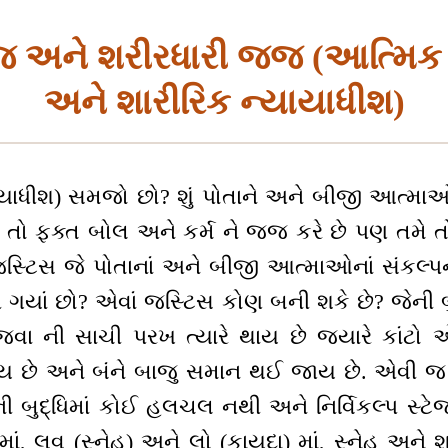
જ અને શરીરધારી જજ (આત્મિક 
અને શારીરિક ન્યાયાધીશ)
યાયાધીશ) સમજો છો? શું પોતાને અને બીજી આત્મા
તો ફક્ત બોલ અને કર્મ ને જજ કરે છે પણ તમે 
જસ્ટિસ જે પોતાનાં અને બીજી આત્માઓનાં સંકલ્
 ગયાં છો? એવાં જસ્ટિસ કોણ બની શકે છે? જેની બુ
ાજવા ની સાચી પરખ ત્યારે થાય છે જ્યારે કાંટ
ે અને બંને બાજુ સમાન થઈ જાય છે. એવી જ રીત
ેની બુદ્ધિમાં કોઈ હલચલ નથી અને નિર્વિકલ્પ સ્ટે
ાં, લવ (સ્નેહ) અને લો (કાયદા) માં, સ્નેહ અને શક