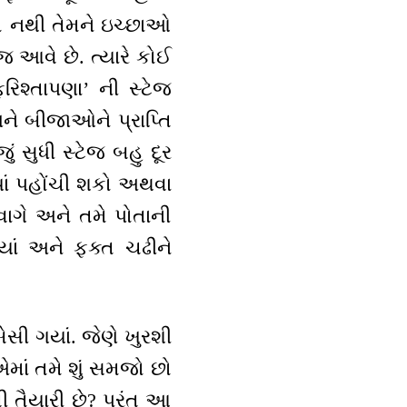
ન નથી તેમને ઇચ્છાઓ
જ આવે છે. ત્યારે કોઈ
રિશ્તાપણા’ ની સ્ટેજ
ને બીજાઓને પ્રાપ્તિ
 સુધી સ્ટેજ બહુ દૂર
યાં પહોંચી શકો અથવા
ાગે અને તમે પોતાની
ાં અને ફક્ત ચઢીને
ેસી ગયાં. જેણે ખુરશી
માં તમે શું સમજો છો
 તૈયારી છે? પરંતુ આ