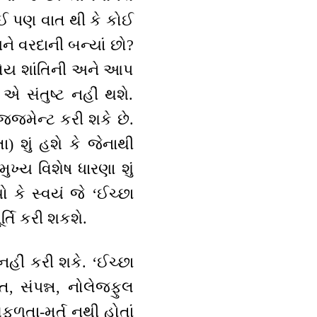
ઈ પણ વાત થી કે કોઈ
અને વરદાની બન્યાં છો?
હોય શાંતિની અને આપ
એ સંતુષ્ટ નહીં થશે.
 જજમેન્ટ કરી શકે છે.
) શું હશે કે જેનાથી
ુખ્ય વિશેષ ધારણા શું
 કે સ્વયં જે ‘ઈચ્છા
્તિ કરી શકશે.
હીં કરી શકે. ‘ઈચ્છા
્ત, સંપન્ન, નોલેજફુલ
ફળતા-મૂર્ત નથી હોતાં