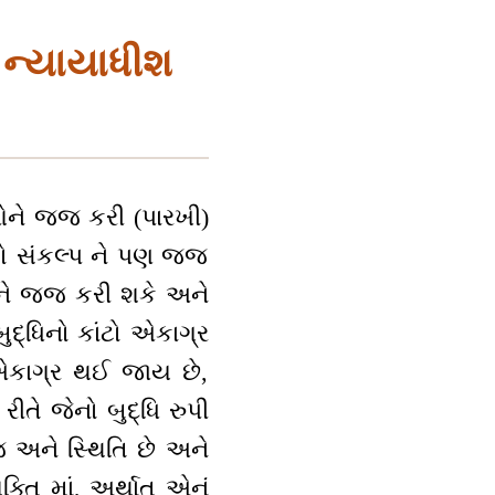
ન્યાયાધીશ
ઓને જજ કરી (પારખી)
તો સંકલ્પ ને પણ જજ
પને જજ કરી શકે અને
દ્ધિનો કાંટો એકાગ્ર
ો એકાગ્ર થઈ જાય છે,
ે જેનો બુદ્ધિ રુપી
જ અને સ્થિતિ છે અને
્તિ માં, અર્થાત્ એનું