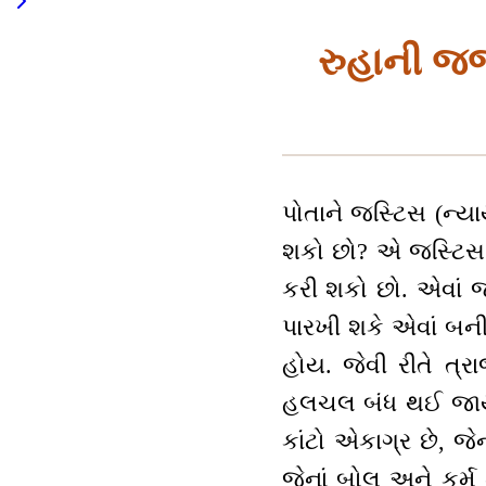
રુહાની જ
પોતાને જસ્ટિસ (ન્
શકો છો? એ જસ્ટિસ 
કરી શકો છો. એવાં 
પારખી શકે એવાં બની
હોય. જેવી રીતે ત્ર
હલચલ બંધ થઈ જાય છ
કાંટો એકાગ્ર છે, જ
જેનાં બોલ અને કર્મ મ