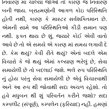
નિવારણ માં ચાલ્યાં જાઓ તો કારણ જ નિવારણ
બની જાય. બ્રાહ્મણોની આગળ કોઇ પરિસ્થિતિ
હોતી નથી, કારણ કે માસ્ટર સર્વશક્તિમાન છે.
એમની સામે આ પરિસ્થિતિઓ કીડી સમાન પણ
નથી. ફક્ત થાય છે શું, જ્યારે કોઈ એવી વાતો
આવે છે તો એ સમયે એ કારણ માં સમય લગાવી દે
છે. કેમ થયું? કેવી રીતે થયું? એનાં બદલે એમ
વિચારો કે જે થયું એમાં કલ્યાણ ભરેલું છે, સેવા
સમાયેલી છે તો બદલાઈ જશે. ભલે રુપ પરિસ્થિતિ
નું હોય પરંતુ સેવા સમાયેલી છે એવું વિચારવાથી
અને આ રુપ થી જોવાથી સદા અચળ રહેશો. તો
હવે મધુબન થી શું પરિવર્તન કરીને જશો? સદા
કમ્પલીટ (સંપૂર્ણ), કમ્પલેન (ફરિયાદ) નહીં. હમણાં