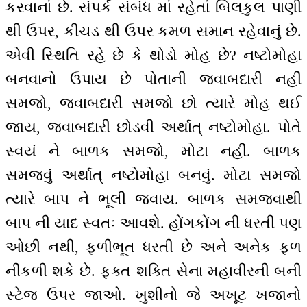
કરવાનાં છે. સંપર્ક સંબંધ માં રહેતાં બિલકુલ પાણી
થી ઉપર, કીચડ થી ઉપર કમળ સમાન રહેવાનું છે.
એવી સ્થિતિ રહે છે કે થોડો મોહ છે? નષ્ટોમોહા
બનવાનો ઉપાય છે પોતાની જવાબદારી નહીં
સમજો, જવાબદારી સમજો છો ત્યારે મોહ થઈ
જાય, જવાબદારી છોડવી અર્થાત્ નષ્ટોમોહા. પોતે
સ્વયં ને બાળક સમજો, મોટા નહીં. બાળક
સમજવું અર્થાત્ નષ્ટોમોહા બનવું. મોટા સમજો
ત્યારે બાપ ને ભૂલી જવાય. બાળક સમજવાથી
બાપ ની યાદ સ્વતઃ આવશે. હોંગકોંગ ની ધરતી પણ
ઓછી નથી, ફળીભૂત ધરતી છે અને અનેક ફળ
નીકળી શકે છે. ફક્ત શક્તિ સેના મહાવીરની બની
સ્ટેજ ઉપર જાઓ. ખુશીનો જે અખૂટ ખજાનો