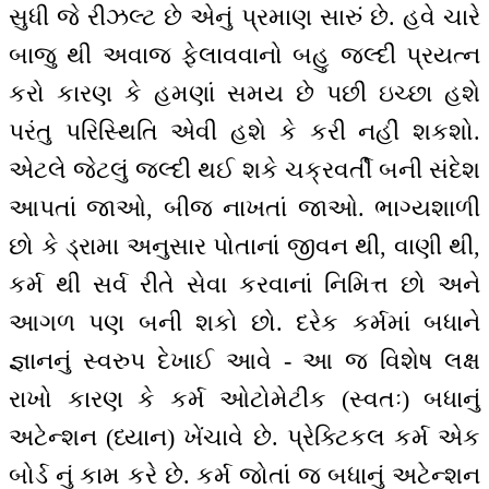
સુધી જે રીઝલ્ટ છે એનું પ્રમાણ સારું છે. હવે ચારે
બાજુ થી અવાજ ફેલાવવાનો બહુ જલ્દી પ્રયત્ન
કરો કારણ કે હમણાં સમય છે પછી ઇચ્છા હશે
પરંતુ પરિસ્થિતિ એવી હશે કે કરી નહીં શકશો.
એટલે જેટલું જલ્દી થઈ શકે ચક્રવર્તી બની સંદેશ
આપતાં જાઓ, બીજ નાખતાં જાઓ. ભાગ્યશાળી
છો કે ડ્રામા અનુસાર પોતાનાં જીવન થી, વાણી થી,
કર્મ થી સર્વ રીતે સેવા કરવાનાં નિમિત્ત છો અને
આગળ પણ બની શકો છો. દરેક કર્મમાં બધાને
જ્ઞાનનું સ્વરુપ દેખાઈ આવે - આ જ વિશેષ લક્ષ
રાખો કારણ કે કર્મ ઓટોમેટીક (સ્વતઃ) બધાનું
અટેન્શન (ધ્યાન) ખેંચાવે છે. પ્રેક્ટિકલ કર્મ એક
બોર્ડ નું કામ કરે છે. કર્મ જોતાં જ બધાનું અટેન્શન