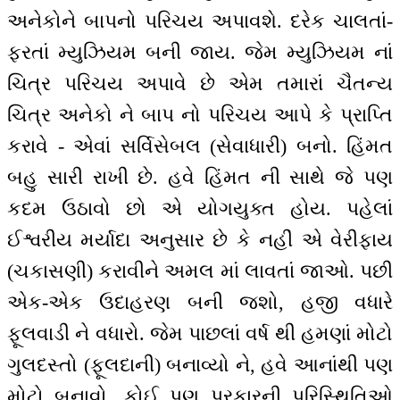
અનેકોને બાપનો પરિચય અપાવશે. દરેક ચાલતાં-
ફરતાં મ્યુઝિયમ બની જાય. જેમ મ્યુઝિયમ નાં
ચિત્ર પરિચય અપાવે છે એમ તમારાં ચૈતન્ય
ચિત્ર અનેકો ને બાપ નો પરિચય આપે કે પ્રાપ્તિ
કરાવે - એવાં સર્વિસેબલ (સેવાધારી) બનો. હિંમત
બહુ સારી રાખી છે. હવે હિંમત ની સાથે જે પણ
કદમ ઉઠાવો છો એ યોગયુક્ત હોય. પહેલાં
ઈશ્વરીય મર્યાદા અનુસાર છે કે નહીં એ વેરીફાય
(ચકાસણી) કરાવીને અમલ માં લાવતાં જાઓ. પછી
એક-એક ઉદાહરણ બની જશો, હજી વધારે
ફૂલવાડી ને વધારો. જેમ પાછલાં વર્ષ થી હમણાં મોટો
ગુલદસ્તો (ફૂલદાની) બનાવ્યો ને, હવે આનાંથી પણ
મોટો બનાવો. કોઈ પણ પ્રકારની પરિસ્થિતિઓ