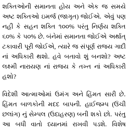
શક્તિઓની સમાનતા હોય અને એક જ સમયે
અષ્ટ શક્તિઓ ઇમર્જ (જાગૃત) જોઈએ. એવું પણ
નહીં કે સહન શક્તિ ૧૦૦% પરંતુ નિર્ણય શક્તિ
૬૦% કે ૫૦% છે. બંનેમાં સમાનતા જોઈએ અર્થાત્
ટકાવારી પૂરી જોઈએ, ત્યારે જ સંપૂર્ણ રાજ્ય ગાદી
નાં અધિકારી થશો. હવે બતાવો શું બનશો? અષ્ટ
લક્ષ્મી નારાયણ નાં રાજ્ય કે તખ્ત નાં અધિકારી
હશો?
વિદેશી આત્માઓમાં ઉમંગ અને હિંમત સારી છે.
હિંમત બાળકોની મદદ બાપની. હાઈજમ્પ (ઉંચી
છલાંગ) નું સેમ્પલ (ઉદાહરણ) બની શકો છો. પરંતુ
આ બધી વાતો ધ્યાનમાં રાખવી પડશે. વિશેષ