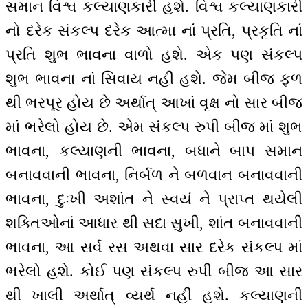
સમાન વિશ્વ કલ્યાણકારી હશે. વિશ્વ કલ્યાણકારી
નો દરેક સંકલ્પ દરેક આત્મા નાં પ્રતિ, પ્રકૃતિ નાં
પ્રતિ શુભ ભાવના વાળો હશે. એક પણ સંકલ્પ
શુભ ભાવના નાં સિવાય નહીં હશે. જેમ બીજ ફળ
થી ભરપૂર હોય છે અર્થાત્ આખાં વૃક્ષ નો સાર બીજ
માં ભરેલો હોય છે. એમ સંકલ્પ રુપી બીજ માં શુભ
ભાવના, કલ્યાણની ભાવના, બધાને બાપ સમાન
બનાવવાની ભાવના, નિર્બળ ને બળવાન બનાવવાની
ભાવના, દુઃખી અશાંત ને સ્વયં ને પ્રાપ્ત થયેલી
શક્તિઓનાં આધાર થી સદા સુખી, શાંત બનાવવાની
ભાવના, આ સર્વ રસ અથવા સાર દરેક સંકલ્પ માં
ભરેલો હશે. કોઈ પણ સંકલ્પ રુપી બીજ આ સાર
થી ખાલી અર્થાત્ વ્યર્થ નહીં હશે. કલ્યાણની