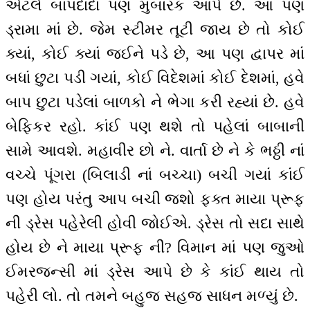
એટલે બાપદાદા પણ મુબારક આપે છે. આ પણ
ડ્રામા માં છે. જેમ સ્ટીમર તૂટી જાય છે તો કોઈ
ક્યાં, કોઈ ક્યાં જઈને પડે છે, આ પણ દ્વાપર માં
બધાં છુટા પડી ગયાં, કોઈ વિદેશમાં કોઈ દેશમાં, હવે
બાપ છુટા પડેલાં બાળકો ને ભેગા કરી રહ્યાં છે. હવે
બેફિકર રહો. કાંઈ પણ થશે તો પહેલાં બાબાની
સામે આવશે. મહાવીર છો ને. વાર્તા છે ને કે ભઠ્ઠી નાં
વચ્ચે પૂંગરા (બિલાડી નાં બચ્ચા) બચી ગયાં કાંઈ
પણ હોય પરંતુ આપ બચી જશો ફક્ત માયા પ્રૂફ
ની ડ્રેસ પહેરેલી હોવી જોઈએ. ડ્રેસ તો સદા સાથે
હોય છે ને માયા પ્રૂફ ની? વિમાન માં પણ જુઓ
ઈમરજન્સી માં ડ્રેસ આપે છે કે કાંઈ થાય તો
પહેરી લો. તો તમને બહુજ સહજ સાધન મળ્યું છે.