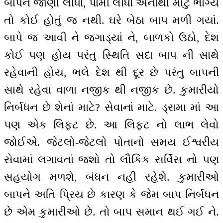
બાપને જાણી લીધા, પામી લીધા એનાથી મોટું ભાગ્ય
તો કોઈ હોતું જ નથી. ઘરે બેઠા બાપ મળી ગયાં.
બાપે જ આવી ને જગાડ્યાં ને, બાળકો ઉઠો, દેશ
કોઈ પણ હોય પરંતુ સ્થિતિ સદા બાપ ની સાથે
રહેવાની હોય, ભલે દેશ થી દૂર છે પરંતુ બાપની
સાથે રહેવા વાળા નજીક થી નજીક છે. કુમારીયો
નિર્બધન છે શેનાં માટે? સેવાનાં માટે. ડ્રામા માં આ
પણ એક લિફ્ટ છે. આ લિફ્ટ નો લાભ લેવો
જોઈએ. જેટલો-જેટલો પોતાનો સમય ઈશ્વરીય
સેવામાં લગાવતાં જશો તો લૌકિક સર્વિસ નો પણ
સહયોગ મળશે, બંધન નહીં રહેશે. કુમારીઓ
બાપને અતિ પ્રિય છે કારણ કે જેમ બાપ નિર્બધન
છે એમ કુમારીઓ છે. તો બાપ સમાન થઈ ગઈ ને.