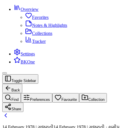
Overview
Favorites
Notes & Highlights
Collections
Tracker
Settings
BKOne
Toggle Sidebar
Back
Find
Preferences
Favourite
Collection
Share
14 February 1978 | ગુજરાતી
14 February 1978 | ગુજરાતી · સમીપ