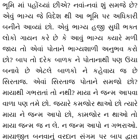
ભૂમિ માં પહોંચ્યાં છીએ? નવાં-નવાં શું સમજે છે?
એવું ભાગ્ય જે વિદેશ થી આ ભૂમિ પર અધિકારી
બનીને આવ્યાં છો. એવું ભાગ્ય હજી સુધી ભક્ત
લોકો ગાયન કરે છે કે આવું ભાગ્ય ક્યારે મળી
જાય તો એવાં પોતાને ભાગ્યશાળી અનુભવ કરો
છો? બાપ તો દરેક બાળક ને પોતાનાથી પણ ઉંચા
બનાવે છે એટલે બાળકો ને કહેવાય જ છે
સિરતાજ. એવાં સિરતાજ પોતાને સમજો છો?
માયાથી ગભરાતાં તો નથી? માયા ને જન્મ આપવા
વાળા પણ તમે છો. જ્યારે કમજોર થાઓ છો ત્યારે
માયા ને જન્મ આપો છો, કામજોર ન થાઓ તો
માયા જન્મ જ ન લે. ન જન્મ આપો ન ગભરાઓ.
માયાજીત બનવાનું વરદાન સંગમ પર બાપ દ્વારા