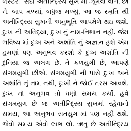
લેસ્ટર:- સદા અતીન્દ્રિય સુખ માં ઝૂમવા વાળા છો
ને. બાપ મળ્યાં, બધુંજ મળ્યું, આ જ સ્મૃતિ થી
અતીન્દ્રિય સુખની અનુભૂતિ આપમેળે થઇ જશે.
દુઃખ ની અવિદ્યા, દુઃખ નું નામ-નિશાન નહીં. જેમ
ભવિષ્ય માં દુઃખ અને અશાંતિ નું અજ્ઞાન હશે એમ
હમણાં પણ અનુભવ કરશો કે દુઃખ અશાંતિ ની
દુનિયા જ અલગ છે. તે કળયુગી છે, આપણે
સંગમયુગી છીએ. સંગમયુગી ની પાસે દુઃખ અને
અશાંતિ નું નામ નથી, દુ:ખી ને જોઈ તરસ આવશે.
દુઃખ નો અનુભવ તો ઘણો સમય કર્યો. હવે
સંગમયુગ છે જ અતીન્દ્રિય સુખમાં રહેવાનો
સમય, આ અનુભવ સતયુગ માં પણ નહીં થશે.
જેવો સમય એવો લાભ લો. ઋતુ છે અતીન્દ્રિય