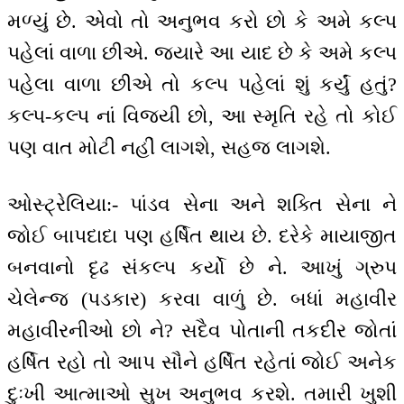
મળ્યું છે. એવો તો અનુભવ કરો છો કે અમે કલ્પ
પહેલાં વાળા છીએ. જ્યારે આ યાદ છે કે અમે કલ્પ
પહેલા વાળા છીએ તો કલ્પ પહેલાં શું કર્યું હતું?
કલ્પ-કલ્પ નાં વિજયી છો, આ સ્મૃતિ રહે તો કોઈ
પણ વાત મોટી નહીં લાગશે, સહજ લાગશે.
ઓસ્ટ્રેલિયા:- પાંડવ સેના અને શક્તિ સેના ને
જોઈ બાપદાદા પણ હર્ષિત થાય છે. દરેકે માયાજીત
બનવાનો દૃઢ સંકલ્પ કર્યો છે ને. આખું ગ્રુપ
ચેલેન્જ (પડકાર) કરવા વાળું છે. બધાં મહાવીર
મહાવીરનીઓ છો ને? સદૈવ પોતાની તકદીર જોતાં
હર્ષિત રહો તો આપ સૌને હર્ષિત રહેતાં જોઈ અનેક
દુઃખી આત્માઓ સુખ અનુભવ કરશે. તમારી ખુશી