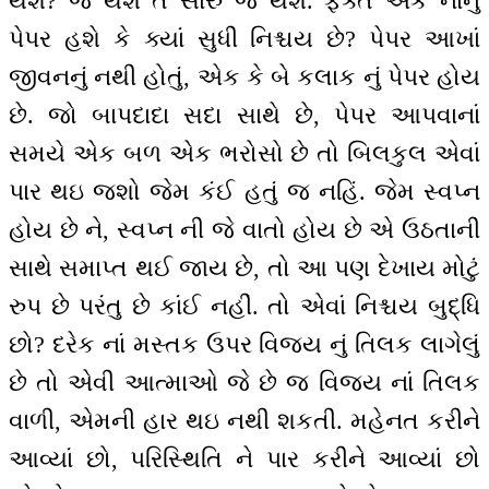
થશે? જે થશે તે સારું જ થશે. ફક્ત એક નાનું
પેપર હશે કે ક્યાં સુધી નિશ્ચય છે? પેપર આખાં
જીવનનું નથી હોતું, એક કે બે કલાક નું પેપર હોય
છે. જો બાપદાદા સદા સાથે છે, પેપર આપવાનાં
સમયે એક બળ એક ભરોસો છે તો બિલકુલ એવાં
પાર થઇ જશો જેમ કંઈ હતું જ નહિં. જેમ સ્વપ્ન
હોય છે ને, સ્વપ્ન ની જે વાતો હોય છે એ ઉઠતાની
સાથે સમાપ્ત થઈ જાય છે, તો આ પણ દેખાય મોટું
રુપ છે પરંતુ છે કાંઈ નહીં. તો એવાં નિશ્ચય બુદ્ધિ
છો? દરેક નાં મસ્તક ઉપર વિજય નું તિલક લાગેલું
છે તો એવી આત્માઓ જે છે જ વિજય નાં તિલક
વાળી, એમની હાર થઇ નથી શકતી. મહેનત કરીને
આવ્યાં છો, પરિસ્થિતિ ને પાર કરીને આવ્યાં છો