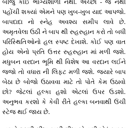
બીજું કોઈ ભાગ્યશાળી નથી. અચ્છા - જે નથી
પહોંચી શક્યાં એમને પણ ખુબ-ખુબ યાદ આપજો.
બાપદાદા નો સ્નેહ અવશ્ય સમીપ લાવે છે.
અમૃતવેલા ઉઠી ને બાપ થી રુહરુહાન કરો તો બધી
પરિસ્થિતિઓનો હલ સ્પષ્ટ દેખાશે. કોઈ પણ વાત
હોય એનો પ્રતિ ઉત્તર રુહરુહાન માં મળી જશે.
મધુબન વરદાન ભૂમિ થી વિશેષ આ વરદાન લઈને
જજો તો વધારા ની લિફ્ટ મળી જશે. જ્યારે બાપ
બેઠા છે બોજો ઉઠાવવા માટે તો પોતે કેમ ઉઠાવો
છો? જેટલાં હલ્કા હશો એટલાં ઉપર ઉડશો.
અનુભવ કરશો કે કેવી રીતે હલ્કા બનવાથી ઉંચી
સ્ટેજ થઈ જાય છે.