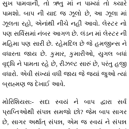
સુખ પામવાની, તો ઋતુ માં ન પામ્યાં તો ક્યારે
પામશો. બાપ ની યાદ જ ઝૂલો છે, આ ઝૂલા માં
ઝૂલતા રહો, એનાંથી નીચે નહીં આવો. લેસ્ટર નો
પણ સર્વિસમાં નંબર આગળ છે. લંડન માં લેસ્ટર ની
મહિમા પણ સારી છે. રહેમદિલ છે જે હમજીન્સ ને
વધારતા જાય છે. કુમાર, કુમારીઓ, યુગલ બધાં
વૃદ્ધિ ને પામતા રહે છે, રીઝલ્ટ સારું છે, પરંતુ હજી
વધારો. એવી સંખ્યાં વધી જાય જે જ્યાં જુઓ ત્યાં
બ્રાહ્મણ જ દેખાઈ આવે.
મોરિશિયસ:- સદા સ્વયં ને બાપ દ્વારા સર્વ
પ્રાપ્તિઓથી સંપન્ન સમજો છો? જેમ બાપ સાગર
છે, સાગર અર્થાત્ સંપન્ન, એમ જ સ્વયં ને સંપન્ન