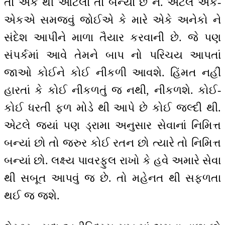
તો એક થી આટલાં તો બન્યાં છે ને. એટલે એક-
એકએ સમજવું જોઈએ કે મારે એકે અનેકો ને
સંદેશ આપીને માળા તૈયાર કરવાની છે. જે પણ
સંપર્કમાં આવે તેમને બાપ નો પરિચય આપતાં
જાઓ કોઈને કોઈ નીકળી આવશે. હિંમત નહીં
હારતાં કે કોઈ નીકળતું જ નથી, નીકળશે. કોઈ-
કોઈ ધરતી ફળ મોડે થી આપે છે કોઈ જલ્દી થી.
એટલે જ્યાં પણ ડ્રામા અનુસાર સેવાનાં નિમિત્ત
બન્યાં છો તો જરુર કોઈ રતન છો ત્યારે તો નિમિત્ત
બન્યાં છો. લક્ષ્ય પાવરફુલ રાખો કે હવે અમારે સેવા
થી સબૂત આપવું જ છે. તો મહેનત થી સફળતા
થઈ જ જશે.