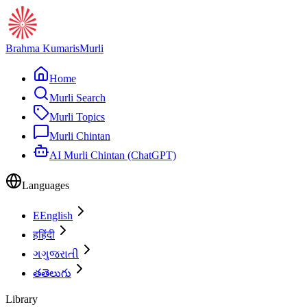
Brahma Kumaris
Murli
Home
Murli Search
Murli Topics
Murli Chintan
AI Murli Chintan (ChatGPT)
Languages
E
English
ह
हिंदी
ગ
ગુજરાતી
త
తెలుగు
Library