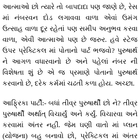
આત્માઓ છો ત્યારે તો બાપદાદા પણ જાણે છે, રેસ
માં નંબરવન દોડ લગાવવા વાળા એવાં ઉમંગ
ઉત્સાહ વાળા દૂર રહેતાં પણ સમીપ અનુભવ કરવા
વાળા, એવી આત્માઓ પણ છે જરુર. હવે સ્ટેજ
ઉપર પ્રેક્ટિકલ માં પોતાનો પાર્ટ ભજવો? પુરુષાર્થ
ને આગળ વધારવાનો છે અને પહેલાં નંબર ની
વિશેષતા શું છે એ જ પ્રમાણે પોતાનો પુરુષાર્થ
કરવાનો છે, દરેક કર્મમાં ચઢતી કળા હોય. અચ્છા.
આફ્રિકા પાર્ટી:- બધાં તીવ્ર પુરુષાર્થી છો ને? તીવ્ર
પુરુષાર્થી અર્થાત્ વિચાર્યું અને કર્યું. વિચારવા અને
કરવામાં અંતર નહીં. જેમ ઘણી વાતો માં પ્લાન
(યોજના) બહુ બનાવો છો, પ્રેક્ટિકલ માં અંતર