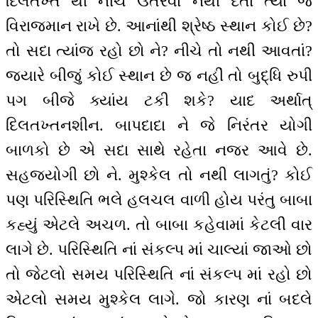
દિલતખ્ત થી નીચે ઉતરવા નથી દેતાં ત્યાં જ
વિરાજમાન રાખે છે. આનાંથી શ્રેષ્ઠ સ્થાન કોઈ છે?
તો સદા ત્યાંજ રહો છો ને? નીચે તો નથી આવતાં?
જ્યારે બીજું કોઈ સ્થાન છે જ નહીં તો બુદ્ધિ રુપી
પગ બીજે ક્યાંય ટકી શકે? યાદ અર્થાત્
દિલતખ્તનશીન. બાપદાદા ને જે નિરંતર યોગી
બાળકો છે એ સદા સાથે રહેતા નજર આવે છે.
સહજયોગી છો ને. મુશ્કેલ તો નથી લાગતું? કોઈ
પણ પરિસ્થિતિ ભલે હલચલ વાળી હોય પરંતુ બાબા
કહ્યું એટલે અચળ. તો બાબા કહેવામાં કેટલી વાર
લાગે છે. પરિસ્થિતિ નાં સંકલ્પ માં ચાલ્યાં જાઓ છો
તો જેટલો સમય પરિસ્થિતિ નાં સંકલ્પ માં રહો છો
એટલો સમય મુશ્કેલ લાગે. જો કારણ નાં બદલે