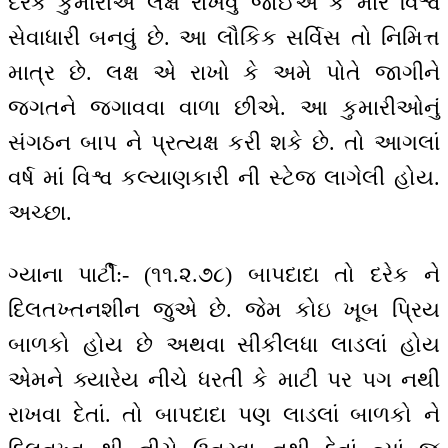
દરેક કુમારીએ લક્ષ રાખવું જોઈએ કે મારે વિશ્વ
સેવાધારી બનવું છે. આ લૌકિક સર્વિસ તો નિમિત્ત
માત્ર છે. લક્ષ એ રાખો કે અમે પોતે જાગીને
જગતને જગાવવા વાળા છીએ. આ કુમારીઓનું
સંગઠન બાપ ને પ્રત્યક્ષ કરી શકે છે. તો આગલાં
વર્ષ માં વિશ્વ કલ્યાણકારી ની સ્ટેજ લાગેલી હોય.
અચ્છા.
ગ્યાના પાર્ટી:- (૧૧.૨.૭૮) બાપદાદા તો દરેક ને
દિલતખ્તનશીન જુએ છે. જેમ કોઇ ખૂબ પ્રિય
બાળકો હોય છે અથવા સીકીલધા લાડલાં હોય
એમને ક્યારેય નીચે ધરતી કે માટી પર પગ નથી
રાખવા દેતાં. તો બાપદાદા પણ લાડલાં બાળકો ને