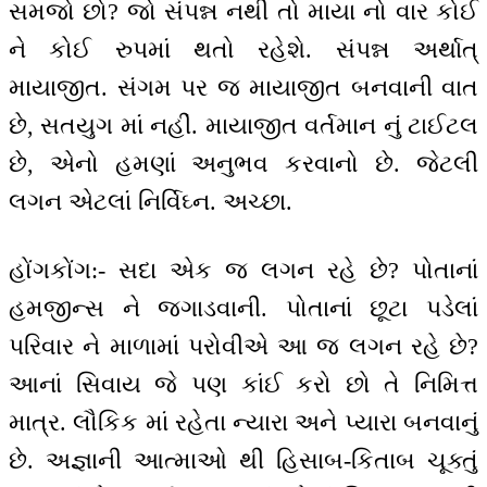
સમજો છો? જો સંપન્ન નથી તો માયા નો વાર કોઈ
ને કોઈ રુપમાં થતો રહેશે. સંપન્ન અર્થાત્
માયાજીત. સંગમ પર જ માયાજીત બનવાની વાત
છે, સતયુગ માં નહીં. માયાજીત વર્તમાન નું ટાઈટલ
છે, એનો હમણાં અનુભવ કરવાનો છે. જેટલી
લગન એટલાં નિર્વિઘ્ન. અચ્છા.
હોંગકોંગ:- સદા એક જ લગન રહે છે? પોતાનાં
હમજીન્સ ને જગાડવાની. પોતાનાં છૂટા પડેલાં
પરિવાર ને માળામાં પરોવીએ આ જ લગન રહે છે?
આનાં સિવાય જે પણ કાંઈ કરો છો તે નિમિત્ત
માત્ર. લૌકિક માં રહેતા ન્યારા અને પ્યારા બનવાનું
છે. અજ્ઞાની આત્માઓ થી હિસાબ-કિતાબ ચૂક્તું