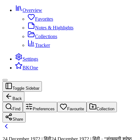
Overview
Favorites
Notes & Highlights
Collections
Tracker
Settings
BKOne
Toggle Sidebar
Back
Find
Preferences
Favourite
Collection
Share
24 December 1972 | हिंदी
24 December 1972 | हिंदी · “संगमयुगी श्रेष्ठ