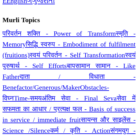
E
English
ગ
ગુજરાતી
Murli Topics
परिवर्तन शक्ति - Power of Transform
स्मृति -
Memory
सिद्धि स्वरुप - Embodiment of fulfilment
(fruitions)
स्वयं परिवर्तन - Self Transformation
स्वयं
पुरुषार्थ - Self Efforts
बापसामान सामान - Like
Father
दाता / विधाता -
Benefactor/Generous/Maker
Obstacles-
विघ्न
Time-समय
अंतिम सेवा - Final Seva
सेवा में
सफमता का आधार / प्रत्यक्ष फल - Basis of success
in service / immediate fruit
सायन्स और साइलेंस -
Science /Silence
कर्म / कृति - Action
संगमयुग -