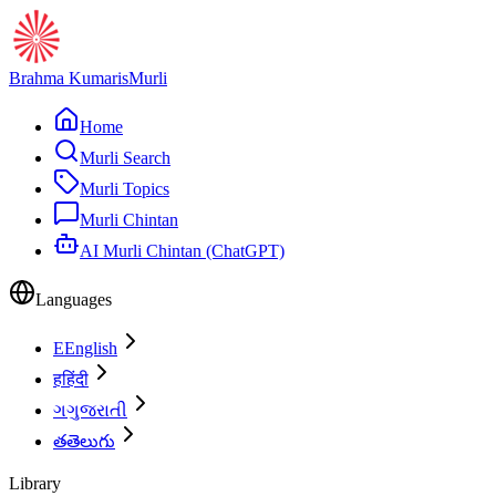
Brahma Kumaris
Murli
Home
Murli Search
Murli Topics
Murli Chintan
AI Murli Chintan (ChatGPT)
Languages
E
English
ह
हिंदी
ગ
ગુજરાતી
త
తెలుగు
Library