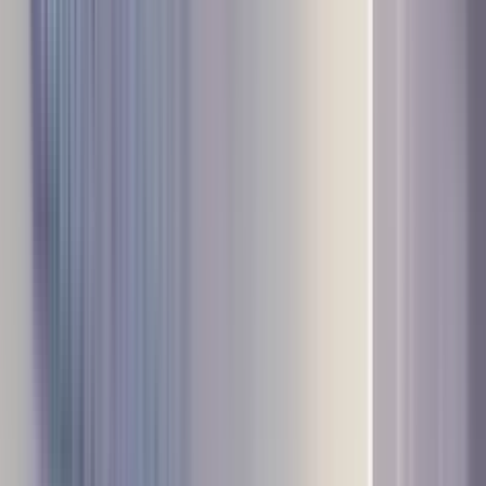
िया कॉन्फ्रेंस का भव्य शुभारंभ – शा