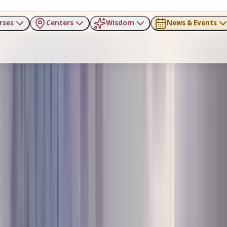
rses
Centers
Wisdom
News & Events