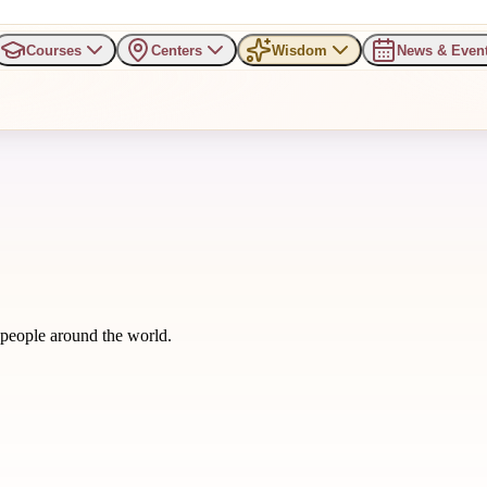
Courses
Centers
Wisdom
News & Even
m people around the world.