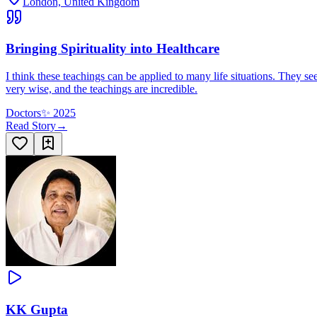
London, United Kingdom
Bringing Spirituality into Healthcare
I think these teachings can be applied to many life situations. They se
very wise, and the teachings are incredible.
Doctors
✨
2025
Read Story
→
KK Gupta