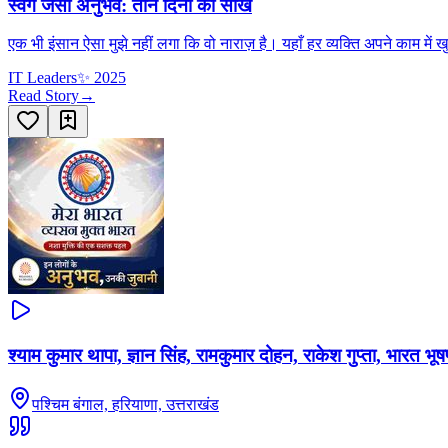
स्वर्ग जैसा अनुभव: तीन दिनों की सीख
एक भी इंसान ऐसा मुझे नहीं लगा कि वो नाराज़ है। यहाँ हर व्यक्ति अपने काम में
IT Leaders
✨
2025
Read Story
→
श्याम कुमार थापा, ज्ञान सिंह, रामकुमार दोहन, राकेश गुप्ता, भारत भू
पश्चिम बंगाल, हरियाणा, उत्तराखंड