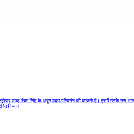
ंखार डाकू पंचम सिंह के अद्भुत हृदय-परिवर्तन की कहानी है। इसमें उनके उस आंतर
्रेरित किया।