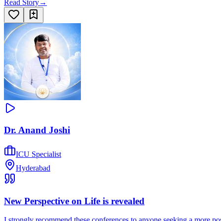
Read Story
→
Dr. Anand Joshi
ICU Specialist
Hyderabad
New Perspective on Life is revealed
I strongly recommend these conferences to anyone seeking a more posi