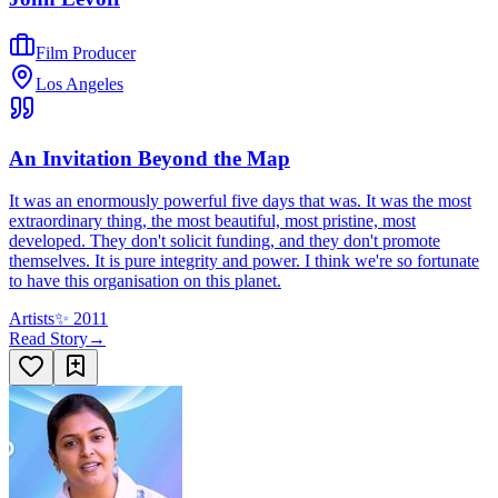
Film Producer
Los Angeles
An Invitation Beyond the Map
It was an enormously powerful five days that was. It was the most
extraordinary thing, the most beautiful, most pristine, most
developed. They don't solicit funding, and they don't promote
themselves. It is pure integrity and power. I think we're so fortunate
to have this organisation on this planet.
Artists
✨
2011
Read Story
→