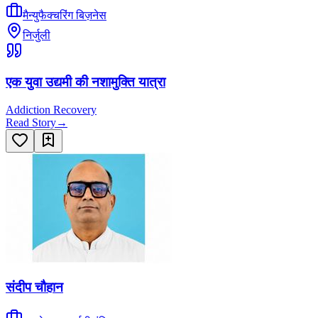
मैन्युफैक्चरिंग बिज़नेस
निर्जुली
एक युवा उद्यमी की नशामुक्ति यात्रा
Addiction Recovery
Read Story
→
संदीप चौहान