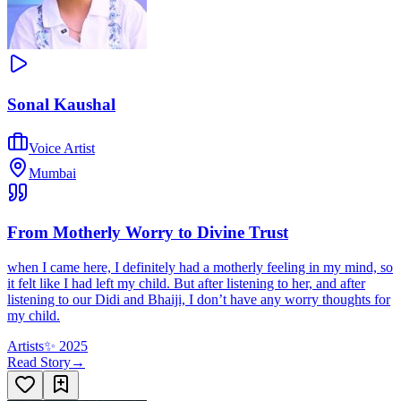
Sonal Kaushal
Voice Artist
Mumbai
From Motherly Worry to Divine Trust
when I came here, I definitely had a motherly feeling in my mind, so
it felt like I had left my child. But after listening to her, and after
listening to our Didi and Bhaiji, I don’t have any worry thoughts for
my child.
Artists
✨
2025
Read Story
→