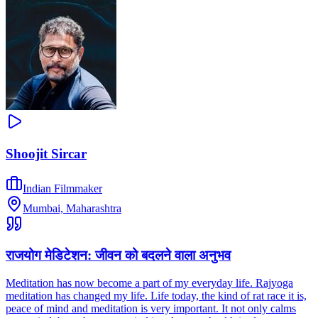
Shoojit Sircar
Indian Filmmaker
Mumbai, Maharashtra
राजयोग मेडिटेशन: जीवन को बदलने वाला अनुभव
Meditation has now become a part of my everyday life. Rajyoga
meditation has changed my life. Life today, the kind of rat race it is,
peace of mind and meditation is very important. It not only calms