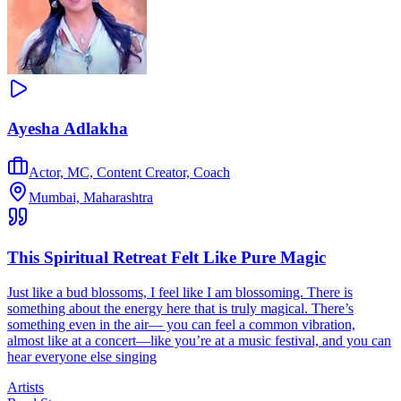
Ayesha Adlakha
Actor, MC, Content Creator, Coach
Mumbai, Maharashtra
This Spiritual Retreat Felt Like Pure Magic
Just like a bud blossoms, I feel like I am blossoming. There is
something about the energy here that is truly magical. There’s
something even in the air— you can feel a common vibration,
almost like at a concert—like you’re at a music festival, and you can
hear everyone else singing
Artists