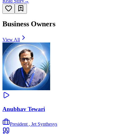
Read Story
→
Business Owners
View All
Anubhav Tewari
President
,
Jet Synthesys