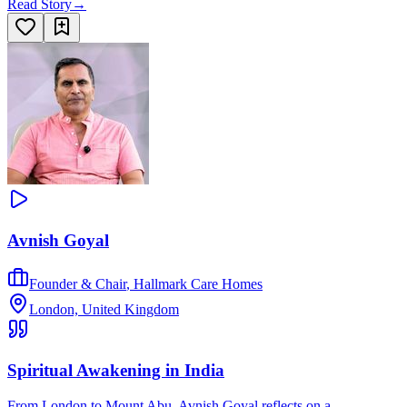
Read Story
→
Avnish Goyal
Founder & Chair
,
Hallmark Care Homes
London, United Kingdom
Spiritual Awakening in India
From London to Mount Abu, Avnish Goyal reflects on a