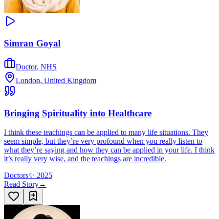
Simran Goyal
Doctor
,
NHS
London, United Kingdom
Bringing Spirituality into Healthcare
I think these teachings can be applied to many life situations. They
seem simple, but they’re very profound when you really listen to
what they’re saying and how they can be applied in your life. I think
it’s really very wise, and the teachings are incredible.
Doctors
✨
2025
Read Story
→