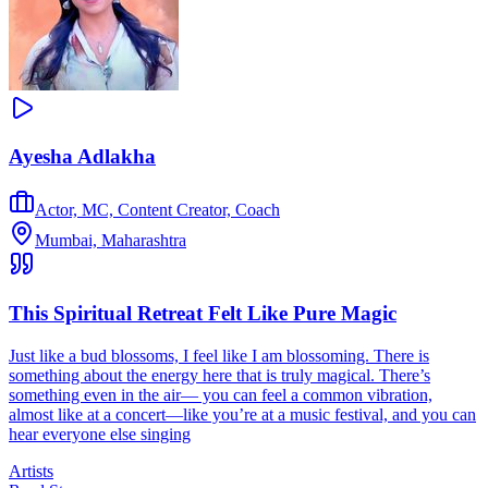
Ayesha Adlakha
Actor, MC, Content Creator, Coach
Mumbai, Maharashtra
This Spiritual Retreat Felt Like Pure Magic
Just like a bud blossoms, I feel like I am blossoming. There is
something about the energy here that is truly magical. There’s
something even in the air— you can feel a common vibration,
almost like at a concert—like you’re at a music festival, and you can
hear everyone else singing
Artists