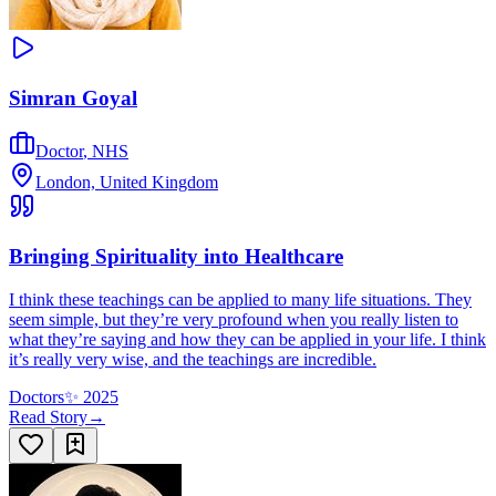
Simran Goyal
Doctor
,
NHS
London, United Kingdom
Bringing Spirituality into Healthcare
I think these teachings can be applied to many life situations. They
seem simple, but they’re very profound when you really listen to
what they’re saying and how they can be applied in your life. I think
it’s really very wise, and the teachings are incredible.
Doctors
✨
2025
Read Story
→