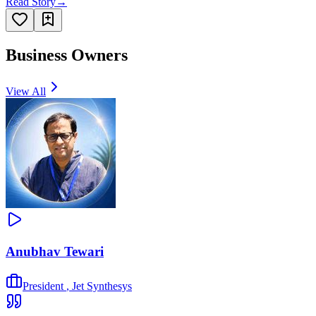
Read Story
→
Business Owners
View All
Anubhav Tewari
President
,
Jet Synthesys