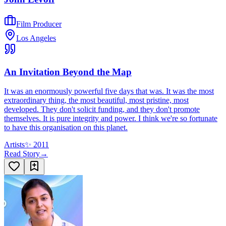
Film Producer
Los Angeles
An Invitation Beyond the Map
It was an enormously powerful five days that was. It was the most
extraordinary thing, the most beautiful, most pristine, most
developed. They don't solicit funding, and they don't promote
themselves. It is pure integrity and power. I think we're so fortunate
to have this organisation on this planet.
Artists
✨
2011
Read Story
→