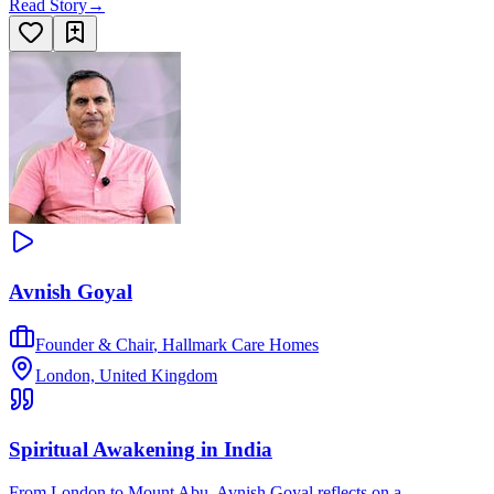
Read Story
→
Avnish Goyal
Founder & Chair
,
Hallmark Care Homes
London, United Kingdom
Spiritual Awakening in India
From London to Mount Abu, Avnish Goyal reflects on a