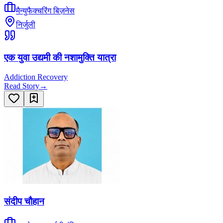
मैन्युफैक्चरिंग बिज़नेस
निर्जुली
एक युवा उद्यमी की नशामुक्ति यात्रा
Addiction Recovery
Read Story
→
संदीप चौहान