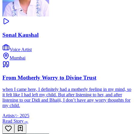
Sonal Kaushal
Voice Artist
Mumbai
From Motherly Worry to Divine Trust
when I came here, I definitely had a motherly feeling in my mind, so
it felt like I had left my child. But after listening to her, and after
listening to our Didi and Bhaiji, I don’t have any worry thoughts for
my child.
Artists
✨
2025
Read Story
→