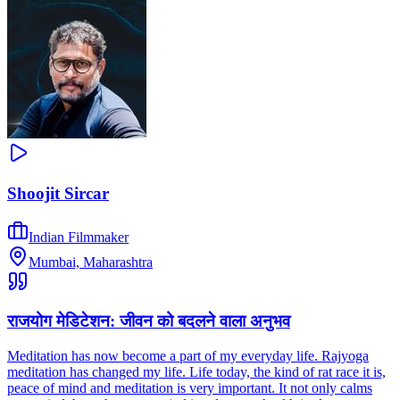
Shoojit Sircar
Indian Filmmaker
Mumbai, Maharashtra
राजयोग मेडिटेशन: जीवन को बदलने वाला अनुभव
Meditation has now become a part of my everyday life. Rajyoga
meditation has changed my life. Life today, the kind of rat race it is,
peace of mind and meditation is very important. It not only calms