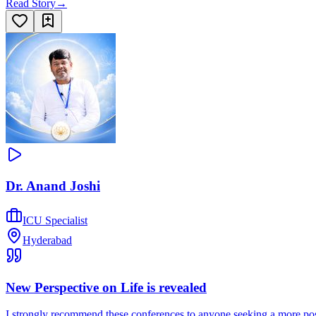
Read Story
→
Dr. Anand Joshi
ICU Specialist
Hyderabad
New Perspective on Life is revealed
I strongly recommend these conferences to anyone seeking a more posi