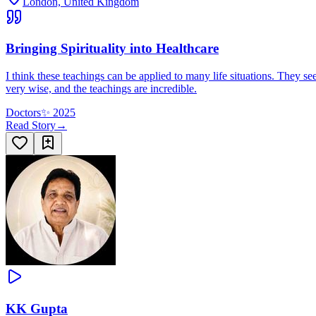
London, United Kingdom
Bringing Spirituality into Healthcare
I think these teachings can be applied to many life situations. They se
very wise, and the teachings are incredible.
Doctors
✨
2025
Read Story
→
KK Gupta