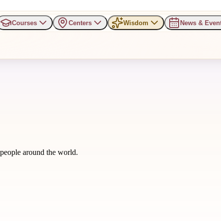
Courses
Centers
Wisdom
News & Even
m people around the world.