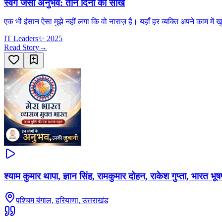
स्वर्ग जैसा अनुभव: तीन दिनों की सीख
एक भी इंसान ऐसा मुझे नहीं लगा कि वो नाराज़ है। यहाँ हर व्यक्ति अपने काम में
IT Leaders
✨
2025
Read Story
→
श्याम कुमार थापा, ज्ञान सिंह, रामकुमार दोहन, राकेश गुप्ता, भारत भू
पश्चिम बंगाल, हरियाणा, उत्तराखंड