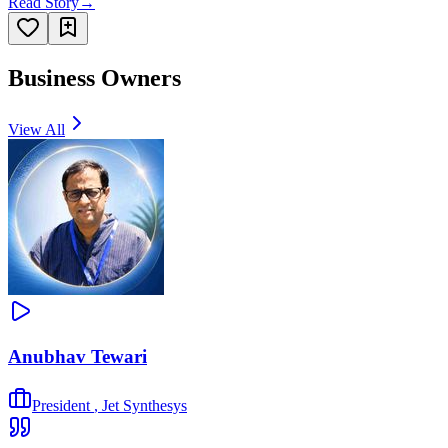
Read Story
→
Business Owners
View All
Anubhav Tewari
President
,
Jet Synthesys