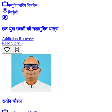
मैन्युफैक्चरिंग बिज़नेस
निर्जुली
एक युवा उद्यमी की नशामुक्ति यात्रा
Addiction Recovery
Read Story
→
संदीप चौहान