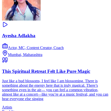
Ayesha Adlakha
Actor, MC, Content Creator, Coach
Mumbai, Maharashtra
This Spiritual Retreat Felt Like Pure Magic
Just like a bud blossoms, I feel like I am blossoming. There is
something about the energy here that is truly magical. There’s
something even in the air— you can feel a common vibration,
almost like at a concert—like you’re at a music festival, and you can
hear everyone else singing
Artists