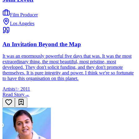
Film Producer
Los Angeles
An Invitation Beyond the Map
It was an enormously powerful five days that was. It was the most
extraordinary thing, the most beautiful, most pristine, most
developed. They don't solicit funding, and they don't promote
themselves. It is pure integrity and power. I think we're so fortunate
to have this organisation on this planet.
Artists
✨
2011
Read Story
→