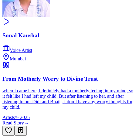
Sonal Kaushal
Voice Artist
Mumbai
From Motherly Worry to Divine Trust
when I came here, I definitely had a motherly feeling in my mind, so
it felt like I had left my child. But after listening to her, and after
listening to our Didi and Bhaiji, I don’t have any worry thoughts for
my child.
Artists
✨
2025
Read Story
→