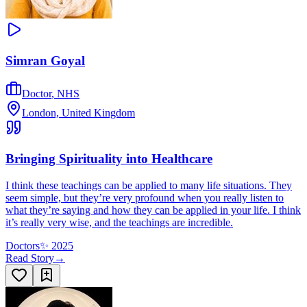
Simran Goyal
Doctor
,
NHS
London, United Kingdom
Bringing Spirituality into Healthcare
I think these teachings can be applied to many life situations. They
seem simple, but they’re very profound when you really listen to
what they’re saying and how they can be applied in your life. I think
it’s really very wise, and the teachings are incredible.
Doctors
✨
2025
Read Story
→