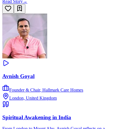
Read Story
→
Avnish Goyal
Founder & Chair
,
Hallmark Care Homes
London, United Kingdom
Spiritual Awakening in India
From London to Mount Abu, Avnish Goyal reflects on a