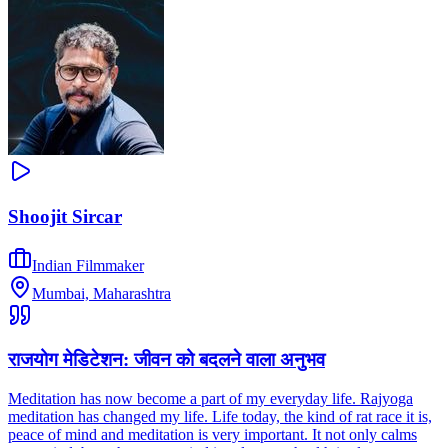
Shoojit Sircar
Indian Filmmaker
Mumbai, Maharashtra
राजयोग मेडिटेशन: जीवन को बदलने वाला अनुभव
Meditation has now become a part of my everyday life. Rajyoga
meditation has changed my life. Life today, the kind of rat race it is,
peace of mind and meditation is very important. It not only calms