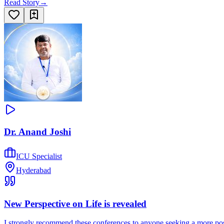
Read Story
→
Dr. Anand Joshi
ICU Specialist
Hyderabad
New Perspective on Life is revealed
I strongly recommend these conferences to anyone seeking a more posi