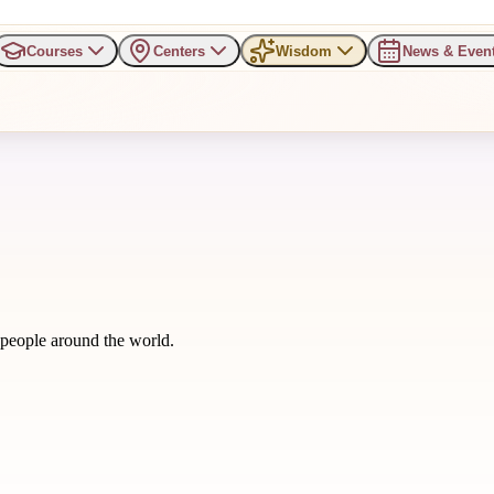
Courses
Centers
Wisdom
News & Even
m people around the world.