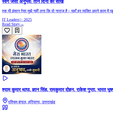
स्वर्ग जैसा अनुभव: तीन दिनों की सीख
एक भी इंसान ऐसा मुझे नहीं लगा कि वो नाराज़ है। यहाँ हर व्यक्ति अपने काम में
IT Leaders
✨
2025
Read Story
→
श्याम कुमार थापा, ज्ञान सिंह, रामकुमार दोहन, राकेश गुप्ता, भारत भू
पश्चिम बंगाल, हरियाणा, उत्तराखंड