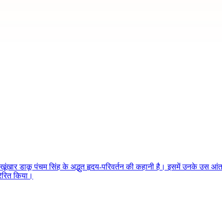
ंखार डाकू पंचम सिंह के अद्भुत हृदय-परिवर्तन की कहानी है। इसमें उनके उस आंतर
्रेरित किया।