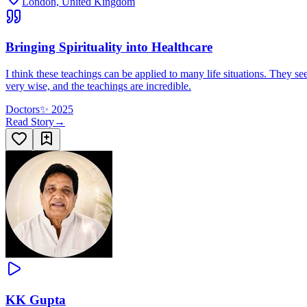
London, United Kingdom
Bringing Spirituality into Healthcare
I think these teachings can be applied to many life situations. They se
very wise, and the teachings are incredible.
Doctors
✨
2025
Read Story
→
KK Gupta