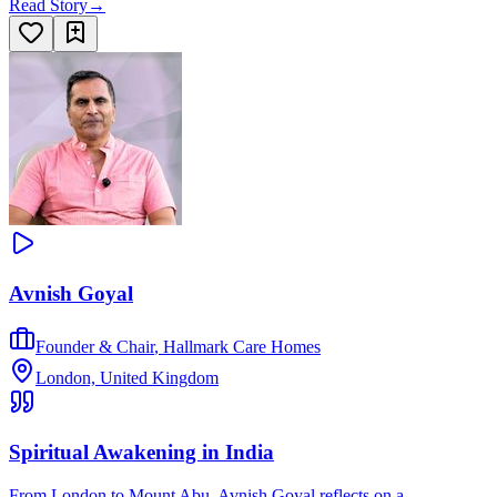
Read Story
→
Avnish Goyal
Founder & Chair
,
Hallmark Care Homes
London, United Kingdom
Spiritual Awakening in India
From London to Mount Abu, Avnish Goyal reflects on a