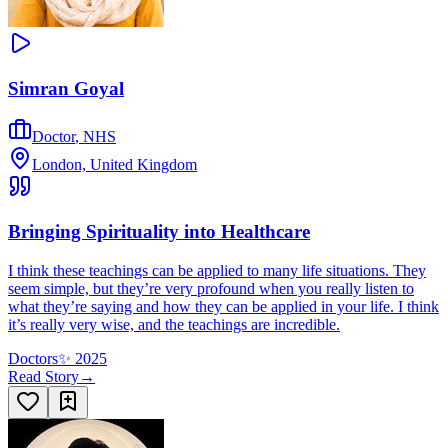
Simran Goyal
Doctor
,
NHS
London, United Kingdom
Bringing Spirituality into Healthcare
I think these teachings can be applied to many life situations. They
seem simple, but they’re very profound when you really listen to
what they’re saying and how they can be applied in your life. I think
it’s really very wise, and the teachings are incredible.
Doctors
✨
2025
Read Story
→