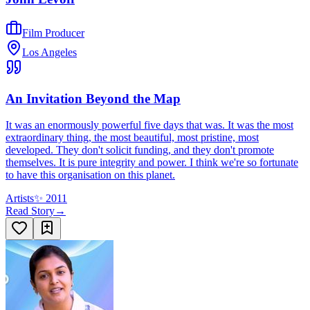
Film Producer
Los Angeles
An Invitation Beyond the Map
It was an enormously powerful five days that was. It was the most
extraordinary thing, the most beautiful, most pristine, most
developed. They don't solicit funding, and they don't promote
themselves. It is pure integrity and power. I think we're so fortunate
to have this organisation on this planet.
Artists
✨
2011
Read Story
→