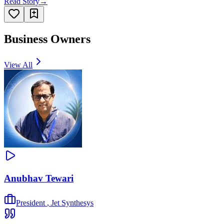
Read Story
→
Business Owners
View All
Anubhav Tewari
President
,
Jet Synthesys