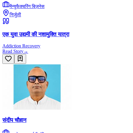
मैन्युफैक्चरिंग बिज़नेस
निर्जुली
एक युवा उद्यमी की नशामुक्ति यात्रा
Addiction Recovery
Read Story
→
संदीप चौहान