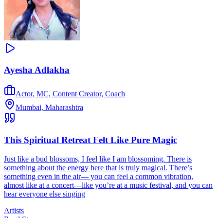
Ayesha Adlakha
Actor, MC, Content Creator, Coach
Mumbai, Maharashtra
This Spiritual Retreat Felt Like Pure Magic
Just like a bud blossoms, I feel like I am blossoming. There is
something about the energy here that is truly magical. There’s
something even in the air— you can feel a common vibration,
almost like at a concert—like you’re at a music festival, and you can
hear everyone else singing
Artists