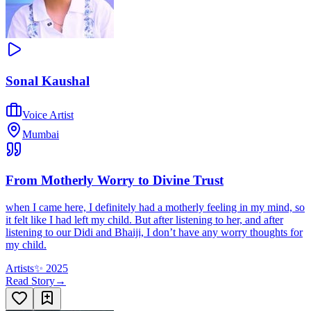
Sonal Kaushal
Voice Artist
Mumbai
From Motherly Worry to Divine Trust
when I came here, I definitely had a motherly feeling in my mind, so
it felt like I had left my child. But after listening to her, and after
listening to our Didi and Bhaiji, I don’t have any worry thoughts for
my child.
Artists
✨
2025
Read Story
→