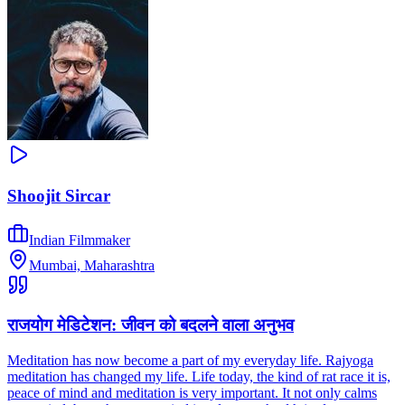
Shoojit Sircar
Indian Filmmaker
Mumbai, Maharashtra
राजयोग मेडिटेशन: जीवन को बदलने वाला अनुभव
Meditation has now become a part of my everyday life. Rajyoga
meditation has changed my life. Life today, the kind of rat race it is,
peace of mind and meditation is very important. It not only calms