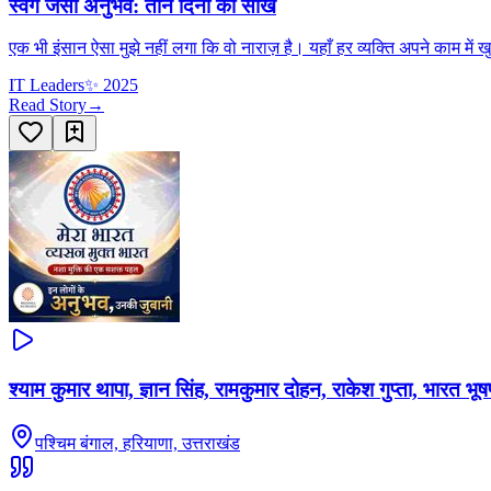
स्वर्ग जैसा अनुभव: तीन दिनों की सीख
एक भी इंसान ऐसा मुझे नहीं लगा कि वो नाराज़ है। यहाँ हर व्यक्ति अपने काम में
IT Leaders
✨
2025
Read Story
→
श्याम कुमार थापा, ज्ञान सिंह, रामकुमार दोहन, राकेश गुप्ता, भारत भू
पश्चिम बंगाल, हरियाणा, उत्तराखंड