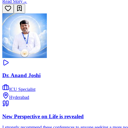
Read Story
→
Dr. Anand Joshi
ICU Specialist
Hyderabad
New Perspective on Life is revealed
I strongly recommend these conferences to anyone seeking a more posi