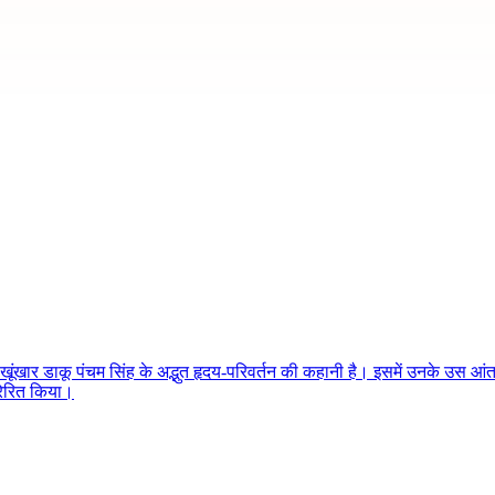
ंखार डाकू पंचम सिंह के अद्भुत हृदय-परिवर्तन की कहानी है। इसमें उनके उस आंतर
्रेरित किया।