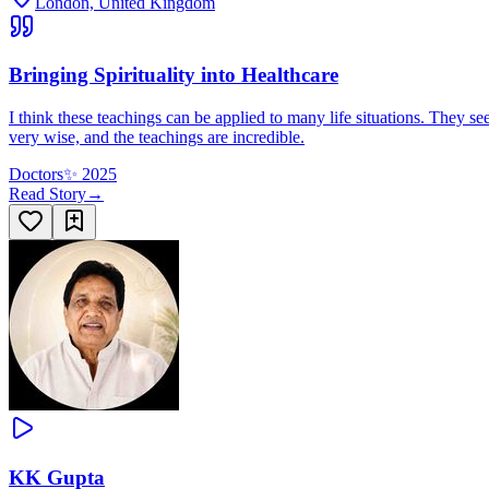
London, United Kingdom
Bringing Spirituality into Healthcare
I think these teachings can be applied to many life situations. They se
very wise, and the teachings are incredible.
Doctors
✨
2025
Read Story
→
KK Gupta