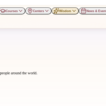
Courses
Centers
Wisdom
News & Even
m people around the world.