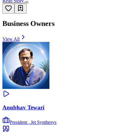
Read Story
→
Business Owners
View All
Anubhav Tewari
President
,
Jet Synthesys