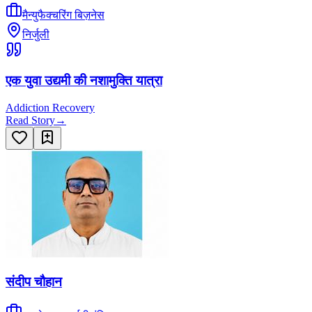
मैन्युफैक्चरिंग बिज़नेस
निर्जुली
एक युवा उद्यमी की नशामुक्ति यात्रा
Addiction Recovery
Read Story
→
संदीप चौहान