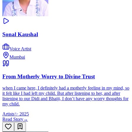
Sonal Kaushal
Voice Artist
Mumbai
From Motherly Worry to Divine Trust
when I came here, I definitely had a motherly feeling in my mind, so
it felt like I had left my child. But after listening to her, and after
listening to our Didi and Bhaiji, I don’t have any worry thoughts for
my child.
Artists
✨
2025
Read Story
→