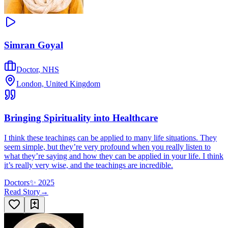
Simran Goyal
Doctor
,
NHS
London, United Kingdom
Bringing Spirituality into Healthcare
I think these teachings can be applied to many life situations. They
seem simple, but they’re very profound when you really listen to
what they’re saying and how they can be applied in your life. I think
it’s really very wise, and the teachings are incredible.
Doctors
✨
2025
Read Story
→