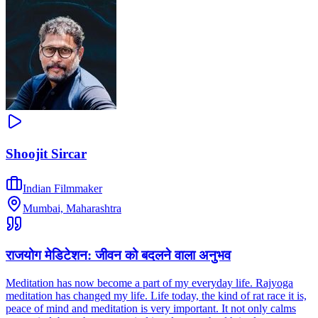
Shoojit Sircar
Indian Filmmaker
Mumbai, Maharashtra
राजयोग मेडिटेशन: जीवन को बदलने वाला अनुभव
Meditation has now become a part of my everyday life. Rajyoga
meditation has changed my life. Life today, the kind of rat race it is,
peace of mind and meditation is very important. It not only calms