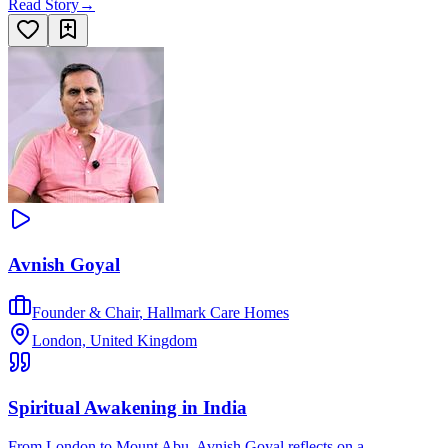
Read Story
→
Avnish Goyal
Founder & Chair
,
Hallmark Care Homes
London, United Kingdom
Spiritual Awakening in India
From London to Mount Abu, Avnish Goyal reflects on a