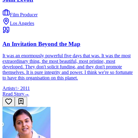
Film Producer
Los Angeles
An Invitation Beyond the Map
It was an enormously powerful five days that was. It was the most
extraordinary thing, the most beautiful, most pristine, most
developed. They don't solicit funding, and they don't promote
themselves. It is pure integrity and power. I think we're so fortunate
to have this organisation on this planet.
Artists
✨
2011
Read Story
→