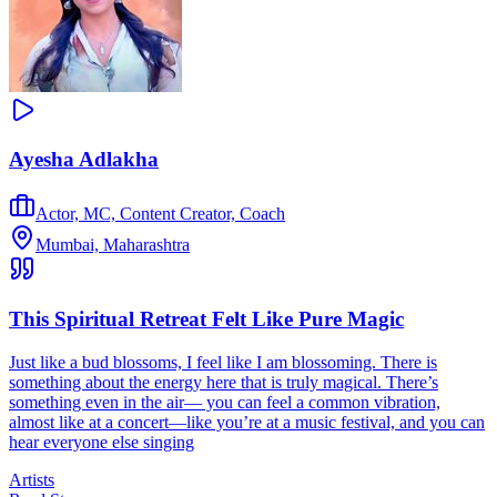
Ayesha Adlakha
Actor, MC, Content Creator, Coach
Mumbai, Maharashtra
This Spiritual Retreat Felt Like Pure Magic
Just like a bud blossoms, I feel like I am blossoming. There is
something about the energy here that is truly magical. There’s
something even in the air— you can feel a common vibration,
almost like at a concert—like you’re at a music festival, and you can
hear everyone else singing
Artists