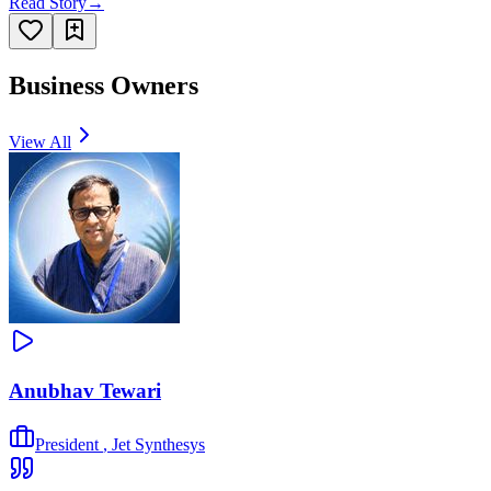
Read Story
→
Business Owners
View All
Anubhav Tewari
President
,
Jet Synthesys