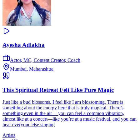
Ayesha Adlakha
Actor, MC, Content Creator, Coach
Mumbai, Maharashtra
This Spiritual Retreat Felt Like Pure Magic
Just like a bud blossoms, I feel like I am blossoming. There is
something about the energy here that is truly magical. There’s
something even in the air— you can feel a common vibration,
almost like at a concert—like you’re at a music festival, and you can
hear everyone else singing
Artists