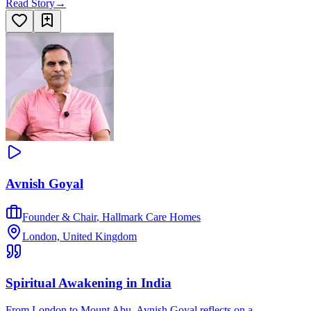
Read Story
→
Avnish Goyal
Founder & Chair
,
Hallmark Care Homes
London, United Kingdom
Spiritual Awakening in India
From London to Mount Abu, Avnish Goyal reflects on a