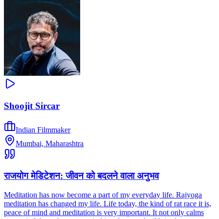
Shoojit Sircar
Indian Filmmaker
Mumbai, Maharashtra
राजयोग मेडिटेशन: जीवन को बदलने वाला अनुभव
Meditation has now become a part of my everyday life. Rajyoga
meditation has changed my life. Life today, the kind of rat race it is,
peace of mind and meditation is very important. It not only calms