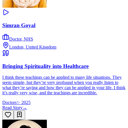
Simran Goyal
Doctor
,
NHS
London, United Kingdom
Bringing Spirituality into Healthcare
I think these teachings can be applied to many life situations. They
seem simple, but they’re very profound when you really listen to
what they’re saying and how they can be applied in your life. I think
it’s really very wise, and the teachings are incredible.
Doctors
✨
2025
Read Story
→