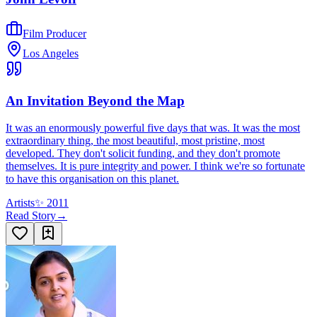
Film Producer
Los Angeles
An Invitation Beyond the Map
It was an enormously powerful five days that was. It was the most
extraordinary thing, the most beautiful, most pristine, most
developed. They don't solicit funding, and they don't promote
themselves. It is pure integrity and power. I think we're so fortunate
to have this organisation on this planet.
Artists
✨
2011
Read Story
→