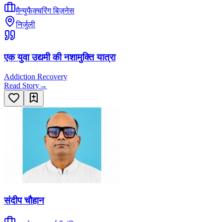
मैन्युफैक्चरिंग बिज़नेस
निर्जुली
एक युवा उद्यमी की नशामुक्ति यात्रा
Addiction Recovery
Read Story
→
संदीप चौहान