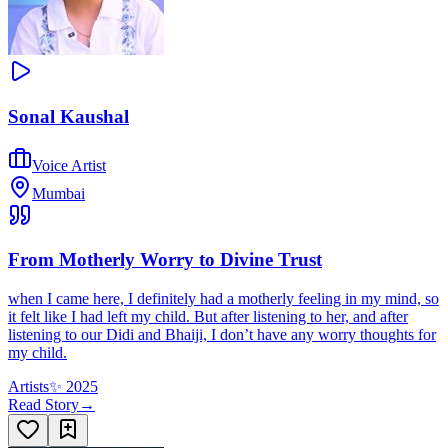
Sonal Kaushal
Voice Artist
Mumbai
From Motherly Worry to Divine Trust
when I came here, I definitely had a motherly feeling in my mind, so
it felt like I had left my child. But after listening to her, and after
listening to our Didi and Bhaiji, I don’t have any worry thoughts for
my child.
Artists
✨
2025
Read Story
→