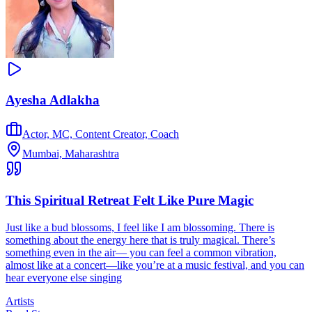
Ayesha Adlakha
Actor, MC, Content Creator, Coach
Mumbai, Maharashtra
This Spiritual Retreat Felt Like Pure Magic
Just like a bud blossoms, I feel like I am blossoming. There is
something about the energy here that is truly magical. There’s
something even in the air— you can feel a common vibration,
almost like at a concert—like you’re at a music festival, and you can
hear everyone else singing
Artists