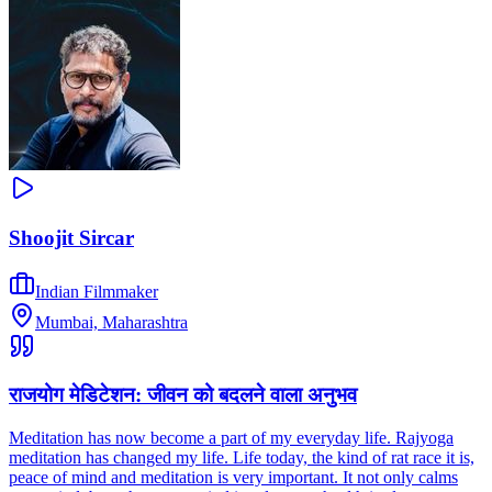
Shoojit Sircar
Indian Filmmaker
Mumbai, Maharashtra
राजयोग मेडिटेशन: जीवन को बदलने वाला अनुभव
Meditation has now become a part of my everyday life. Rajyoga
meditation has changed my life. Life today, the kind of rat race it is,
peace of mind and meditation is very important. It not only calms