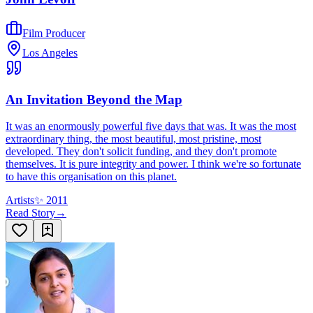
Film Producer
Los Angeles
An Invitation Beyond the Map
It was an enormously powerful five days that was. It was the most
extraordinary thing, the most beautiful, most pristine, most
developed. They don't solicit funding, and they don't promote
themselves. It is pure integrity and power. I think we're so fortunate
to have this organisation on this planet.
Artists
✨
2011
Read Story
→