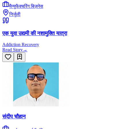
मैन्युफैक्चरिंग बिज़नेस
निर्जुली
एक युवा उद्यमी की नशामुक्ति यात्रा
Addiction Recovery
Read Story
→
संदीप चौहान