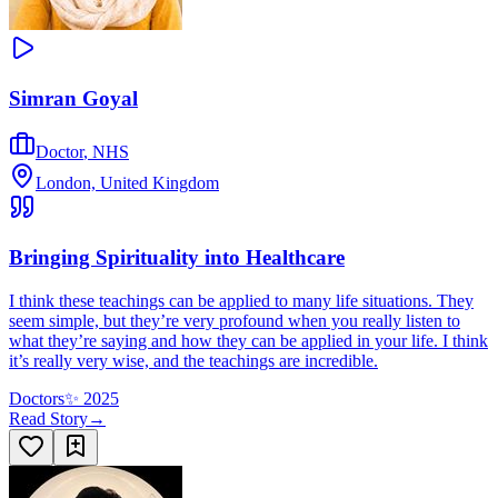
Simran Goyal
Doctor
,
NHS
London, United Kingdom
Bringing Spirituality into Healthcare
I think these teachings can be applied to many life situations. They
seem simple, but they’re very profound when you really listen to
what they’re saying and how they can be applied in your life. I think
it’s really very wise, and the teachings are incredible.
Doctors
✨
2025
Read Story
→