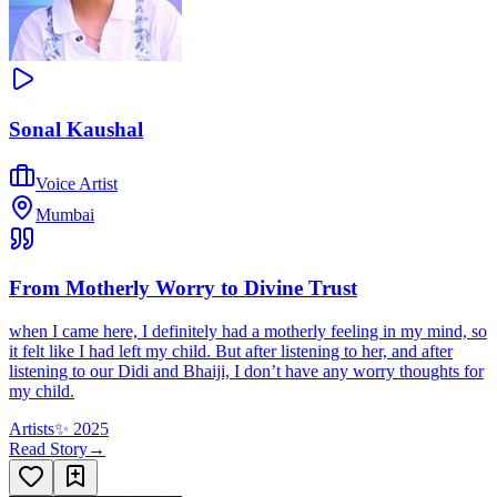
Sonal Kaushal
Voice Artist
Mumbai
From Motherly Worry to Divine Trust
when I came here, I definitely had a motherly feeling in my mind, so
it felt like I had left my child. But after listening to her, and after
listening to our Didi and Bhaiji, I don’t have any worry thoughts for
my child.
Artists
✨
2025
Read Story
→