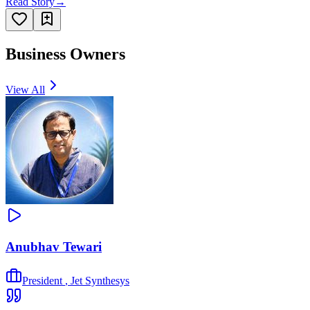
Read Story
→
Business Owners
View All
Anubhav Tewari
President
,
Jet Synthesys