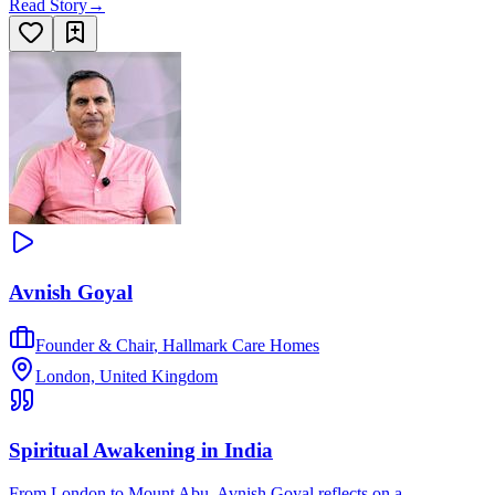
Read Story
→
Avnish Goyal
Founder & Chair
,
Hallmark Care Homes
London, United Kingdom
Spiritual Awakening in India
From London to Mount Abu, Avnish Goyal reflects on a