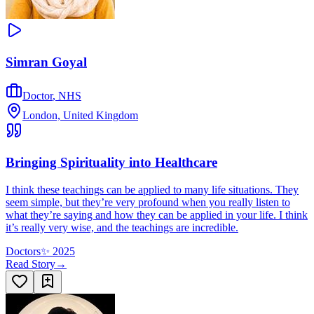
Simran Goyal
Doctor
,
NHS
London, United Kingdom
Bringing Spirituality into Healthcare
I think these teachings can be applied to many life situations. They
seem simple, but they’re very profound when you really listen to
what they’re saying and how they can be applied in your life. I think
it’s really very wise, and the teachings are incredible.
Doctors
✨
2025
Read Story
→