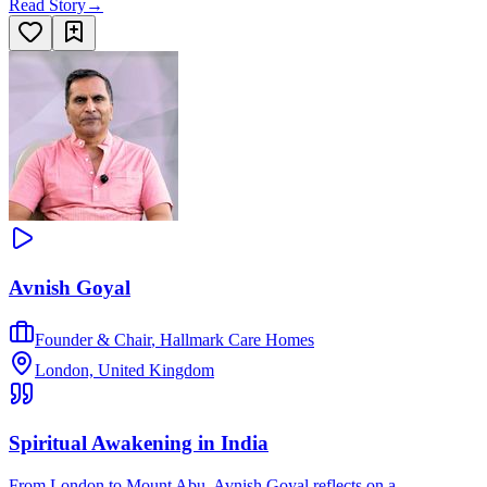
Read Story
→
Avnish Goyal
Founder & Chair
,
Hallmark Care Homes
London, United Kingdom
Spiritual Awakening in India
From London to Mount Abu, Avnish Goyal reflects on a