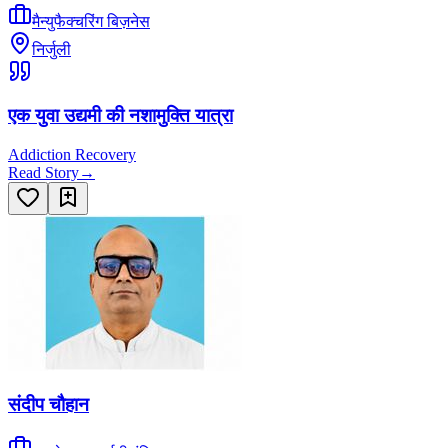
मैन्युफैक्चरिंग बिज़नेस
निर्जुली
एक युवा उद्यमी की नशामुक्ति यात्रा
Addiction Recovery
Read Story
→
संदीप चौहान