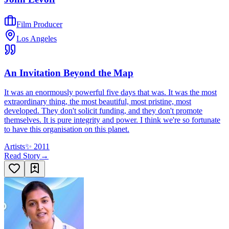
Film Producer
Los Angeles
An Invitation Beyond the Map
It was an enormously powerful five days that was. It was the most
extraordinary thing, the most beautiful, most pristine, most
developed. They don't solicit funding, and they don't promote
themselves. It is pure integrity and power. I think we're so fortunate
to have this organisation on this planet.
Artists
✨
2011
Read Story
→