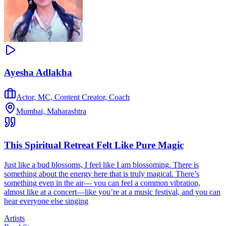
Ayesha Adlakha
Actor, MC, Content Creator, Coach
Mumbai, Maharashtra
This Spiritual Retreat Felt Like Pure Magic
Just like a bud blossoms, I feel like I am blossoming. There is
something about the energy here that is truly magical. There’s
something even in the air— you can feel a common vibration,
almost like at a concert—like you’re at a music festival, and you can
hear everyone else singing
Artists