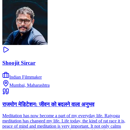
Shoojit Sircar
Indian Filmmaker
Mumbai, Maharashtra
राजयोग मेडिटेशन: जीवन को बदलने वाला अनुभव
Meditation has now become a part of my everyday life. Rajyoga
meditation has changed my life. Life today, the kind of rat race it is,
peace of mind and meditation is very important. It not only calms