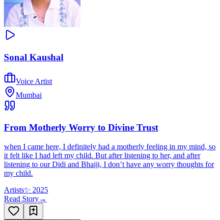
Sonal Kaushal
Voice Artist
Mumbai
From Motherly Worry to Divine Trust
when I came here, I definitely had a motherly feeling in my mind, so
it felt like I had left my child. But after listening to her, and after
listening to our Didi and Bhaiji, I don’t have any worry thoughts for
my child.
Artists
✨
2025
Read Story
→