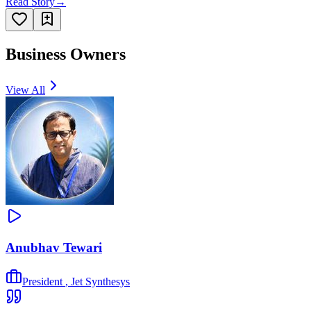
Read Story
→
Business Owners
View All
Anubhav Tewari
President
,
Jet Synthesys