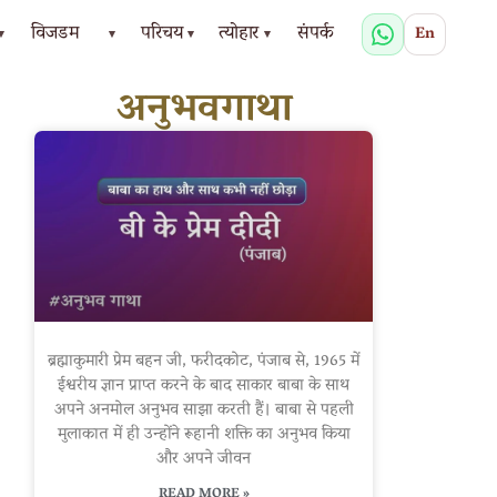
विजडम
परिचय
त्योहार
संपर्क
En
▾
▾
▾
▾
अनुभवगाथा
ब्रह्माकुमारी प्रेम बहन जी, फरीदकोट, पंजाब से, 1965 में
ईश्वरीय ज्ञान प्राप्त करने के बाद साकार बाबा के साथ
अपने अनमोल अनुभव साझा करती हैं। बाबा से पहली
मुलाकात में ही उन्होंने रूहानी शक्ति का अनुभव किया
और अपने जीवन
READ MORE »