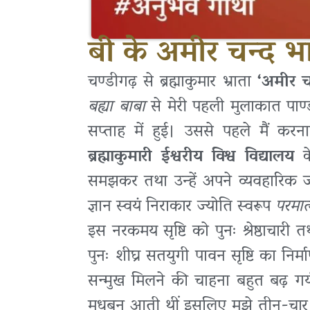
बी के अमीर चन्द 
चण्डीगढ़ से ब्रह्माकुमार भ्राता
‘अमीर च
बह्या बाबा
से मेरी पहली मुलाकात पाण्
सप्ताह में हुई। उससे पहले मैं कर
ब्रह्माकुमारी ईश्वरीय विश्व विद्यालय
के
समझकर तथा उन्हें अपने व्यवहारिक 
ज्ञान स्वयं निराकार ज्योति स्वरूप
परमात
इस नरकमय सृष्टि को पुनः श्रेष्ठाचारी
पुनः शीघ्र सतयुगी पावन सृष्टि का निर
सन्मुख मिलने की चाहना बहुत बढ़ गयी 
मधुबन आती थीं इसलिए मुझे तीन-चार मास