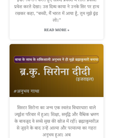
ईश्वर-चिन्तन करते हुए सफ़ेद प्रकाश में लाल प्रकाश
प्रवेश करते देखा। उस दिव्य काया ने उनके सिर पर हाथ
रखकर कहा, “बच्ची, मैं भारत में आया हूँ, तुम मुझे ढूंढ़
लो।”
READ MORE »
सिस्टर सिरोना का जन्म एक स्वतंत्र विचारधारा वाले
ज्यूईश परिवार में हुआ। शिक्षा, समृद्धि और वैश्विक भ्रमण
के बावजूद वे सच्चे सुख की खोज में रहीं। ब्रह्माकुमारीज़
से जुड़ने के बाद उन्हें आत्मा और परमात्मा का गहरा
अनुभव हुआ। अब