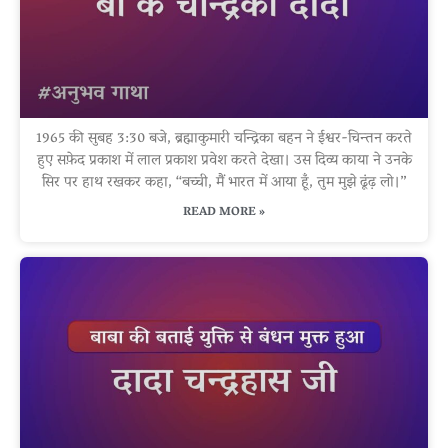
1965 की सुबह 3:30 बजे, ब्रह्माकुमारी चन्द्रिका बहन ने ईश्वर-चिन्तन करते
हुए सफ़ेद प्रकाश में लाल प्रकाश प्रवेश करते देखा। उस दिव्य काया ने उनके
सिर पर हाथ रखकर कहा, “बच्ची, मैं भारत में आया हूँ, तुम मुझे ढूंढ़ लो।”
READ MORE »