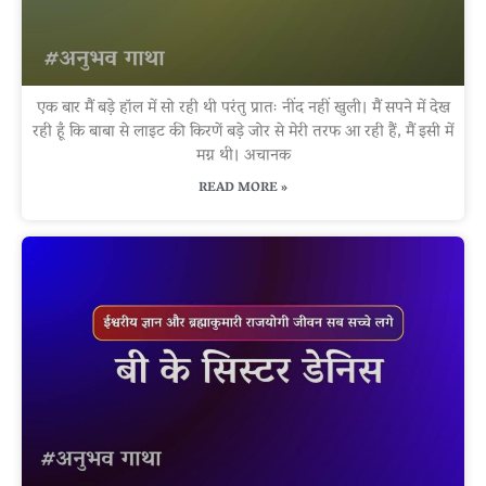
एक बार मैं बड़े हॉल में सो रही थी परंतु प्रातः नींद नहीं खुली। मैं सपने में देख
रही हूँ कि बाबा से लाइट की किरणें बड़े जोर से मेरी तरफ आ रही हैं, मैं इसी में
मग्न थी। अचानक
READ MORE »