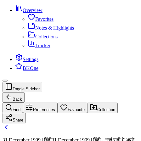
Overview
Favorites
Notes & Highlights
Collections
Tracker
Settings
BKOne
Toggle Sidebar
Back
Find
Preferences
Favourite
Collection
Share
31 December 1999 | हिंदी
31 December 1999 | हिंदी · “नई सदी में अपने