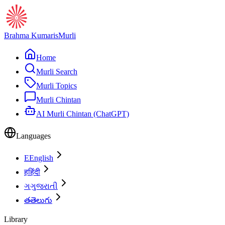
Brahma Kumaris
Murli
Home
Murli Search
Murli Topics
Murli Chintan
AI Murli Chintan (ChatGPT)
Languages
E
English
ह
हिंदी
ગ
ગુજરાતી
త
తెలుగు
Library