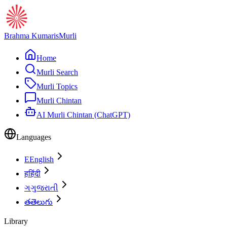
Brahma Kumaris
Murli
Home
Murli Search
Murli Topics
Murli Chintan
AI Murli Chintan (ChatGPT)
Languages
E
English
ह
हिंदी
ગ
ગુજરાતી
త
తెలుగు
Library