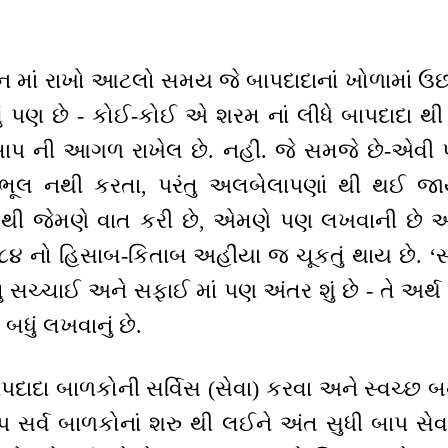
યાન માં રાખો આટલો સમય જે બાપદાદાનાં ખોળામાં ઉ
એવું પણ છે - કોઈ-કોઈ એ શરમ નાં લીધે બાપદાદા થી છ
 બાપ ની આગળ રાખેલ છે. નહીં. જે સમજે છે-એવી
ી ભૂલ નથી કરતા, પરંતુ અલબેલાપણાં થી થઈ 
દા થી જેમણે વાત કરી છે, એમણે પણ લખવાની છે
૮૪ નો હિસાબ-કિતાબ અહીંયા જ ચૂકતું થાય છે. 
ંતુ સચ્ચાઈ અને સફાઈ માં પણ અંતર શું છે - તે અર્થ
બધું લખવાનું છે.
દાદા બાળકોની સર્વિસ (સેવા) કરવા અને સ્વચ્છ બના
પ સર્વ બાળકોનાં શરુ થી લઈને અંત સુધી બાપ સેવક