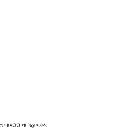
ક્ત બાપદાદા નાં મહાવાક્ય