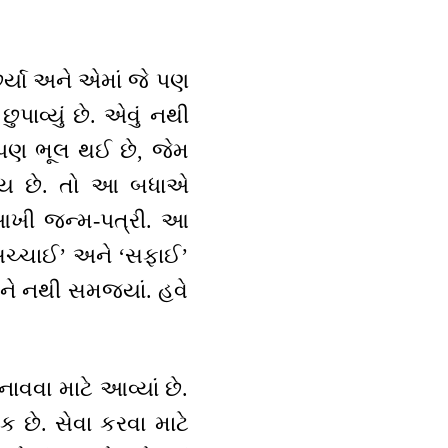
છર્યા અને એમાં જે પણ
ુપાવ્યું છે. એવું નથી
 પણ ભૂલ થઈ છે, જેમ
જાય છે. તો આ બધાએ
 આખી જન્મ-પત્રી. આ
‘સચ્ચાઈ’ અને ‘સફાઈ’
 ને નથી સમજ્યાં. હવે
વવા માટે આવ્યાં છે.
 છે. સેવા કરવા માટે