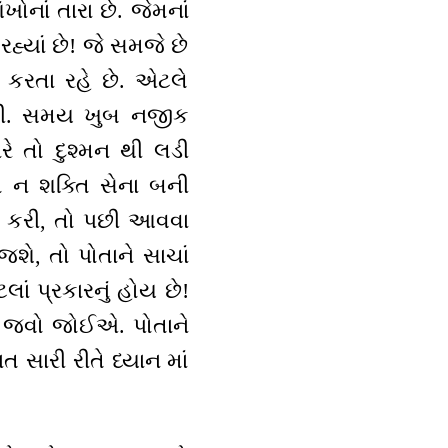
ોનાં તારા છે. જેમનાં
 રહ્યાં છે! જે સમજે છે
ી કરતા રહે છે. એટલે
નથી. સમય ખુબ નજીક
 તો દુશ્મન થી લડી
તો ન શક્તિ સેના બની
રણ કરી, તો પછી આવવા
જશે, તો પોતાને સાચાં
ાં પ્રકારનું હોય છે!
કળી જવો જોઈએ. પોતાને
ત સારી રીતે ધ્યાન માં