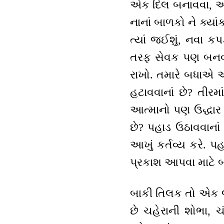
એક દિલ બનાવવા, આખો
નાનાં બાળકો ને ક્યા
ત્યાં જઈશું, નવા ક
તરફ સેવક પણ બનવાન
રાખો. તમારે બધાએ આ
હટાવવાનાં છે? તીરમ
આત્માનો પણ ઉદ્ધાર
છે? પહાડ ઉઠાવવાનાં
આખું કર્તવ્ય કરે. 
પ્રકાશ આપવા માટે બા
બાકી તિલક તો એક જ 
છે ચહેરાની શોભા, 