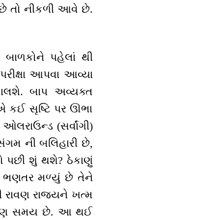
છે તો નીકળી આવે છે.
ં બાળકોને પહેલાં થી
પરીક્ષા આપવા આવ્યા
ાલશે. બાપ અવ્યક્ત
એ કઈ સૃષ્ટિ પર ઊભા
તો ઓલરાઉન્ડ (સર્વાંગી)
ે. સંગમ ની બલિહારી છે,
 પછી શું થશે? ઠેકાણું
 ભણતર મળ્યું છે તેને
ગી રાવણ રાજ્યને ખત્મ
ો પણ સમય છે. આ થઈ