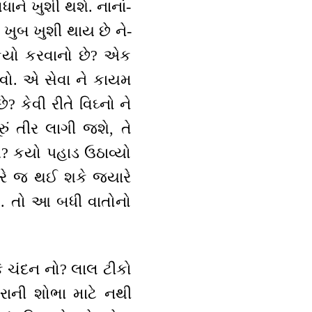
ને ખુશી થશે. નાનાં-
 ખુબ ખુશી થાય છે ને-
ે કયો કરવાનો છે? એક
વો. એ સેવા ને કાયમ
કેવી રીતે વિઘ્નો ને
ું તીર લાગી જશે, તે
? કયો પહાડ ઉઠાવ્યો
ારે જ થઈ શકે જ્યારે
ોય. તો આ બધી વાતોનો
ે ચંદન નો? લાલ ટીકો
રાની શોભા માટે નથી