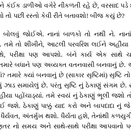
કંઈક ડાળીઓ વગેરે નીકળતી રહે છે, વરસાદ પડે 
 તો પછી રસ્તો કેવી રીતે બતાવશો! બીજ કયું છે?
ત બોલવું જોઈએ. નાનાં બાળકો તો નથી ને. નાના
ે. તમે તો શીખીને, આટલી પરવરિશ લઈને અહીંયા 
, પરીક્ષા પણ આપશો. બંને કાર્ય એક સાથે ચ
તમારે બધાને પણ અવ્યક્ત વતનવાસી બનવાનું છે. 
 તમારે ક્યાં બનવાનું છે (સાકાર સૃષ્ટિમાં) સૃષ્ટિ 
ં ઝાડ સમાયેલું છે. પરંતુ સૃષ્ટિ નું ઠેકાણું સંગમ છ
યા પહોંચાડ્યાં. તમે સ્વયં નું ઠેકાણું ભૂલી જશો તો
શે. ઠેકાણું પાક્કું યાદ કરો અને બાપદાદા નું જે
ધૈર્યવત, અંતર્મુખ થશો. ધૈર્યતા હશે, તેનાંથી કળયુ
 ભણતર નો સમય અને સાથે-સાથે પરીક્ષા આપવાન