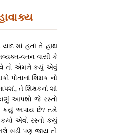
મહાવાક્ય
ાદ માં હતાં તે હાથ
અવ્યક્ત-વતન વાસી કે
વે તો એમને કયું એવું
ષકો પોતાનાં શિક્ષક નો
 આપશો, તે શિક્ષકનો શો
કાણું આપશો જે રસ્તો
) કયું અપાય છે? તમે
 કયો એવો રસ્તો કયું
જ ભલે સડી પણ જાય તો