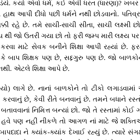
ોડિયે. કયો એવો ધર્મ, કઈ એવી ધરત (ધારણા)? ખ
ે હાથ આપી દીધો પછી ધર્મને નથી છોડવાનો. પતિવ્ર
પાક્કી રહે છે. તમે સાચી-સાચી સીતા, સાચી લક્ષ્મી 
્ષ્ય થી જો ઉતરી ગયા છો તો ફરી જમ્પ મારી લક્ષ્ય 
વા માટે સેવક બનીને શિક્ષા આપી રહ્યાં છે. ફ
ણ કે બાપ શિક્ષક પણ છે, સદ્દગુરુ પણ છે. જો બાળક
 નથી. એટલે શિક્ષા આપે છે.
ો) લાગે છે. નાનાં બાળકોને તો ટીકો લગાડવામાં
 કરવાનું છે, કેવી રીતે બનવાનું છે. તમને બધાને રસ
તાવવાનાં નિમિત્ત બન્યાં છો. જો તે રસ્તામાં કો
. હવે પણ નહીં નીકળે તો આગળ નાં માટે જે શક્તિઓ 
ાદા ને ક્યાંક-ક્યાંક દેખાઈ રહ્યું છે. ત્યારે સંગ