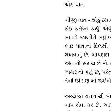
એક વાત.
બીજી વાત - થોડું ધ્
કંઈ કર્તવ્ય કર્યું. 
બાપને જાણીને બધું
કોઇ પોતાનાં દિલથ
લખવાનું છે. બાપદા
અંત નો સમય છે ને. 
અક્ષર તો કહે છે, પર
તેનાં ઊંડાણ માં જઈને 
અવ્યક્ત વતન થી બાપ
બાપ સેવા કરે છે. આ