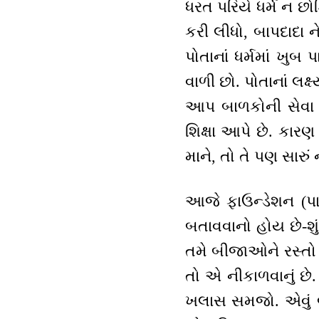
ધરત પરિયે ધર્મ ન છ
કરી લીધો, બાપદાદા ન
પોતાનાં ધર્મમાં ખુબ 
વાળી છો. પોતાનાં લક
આપ બાળકોની સેવા કર
શિક્ષા આપે છે. કાર
માને, તો તે પણ સારું
આજે ફાઉન્ડેશન (પાય
બતાવવાનો હોય છે-શું
તમે બીજાઓને રસ્તો બ
તો એ નીકાળવાનું છે
ખલાસ સમજો. એવું બાપદ