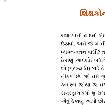
શિક્ષકો
બધા કોની યાદમાં બ
ઉઠાવો. અને જે બે ન
વ્યક્ત-વતન વાસી? તમ
ઠેકાણું આપશો? બધાને 
શો (પ્રખ્યાતિ) કાઢે 
નીકળે છે. જો તમે જ
ક્યારેય જોયો જ નથી
સંગ્રહાલયમાં શું સ
એવું ઠેકાણું આપો છ