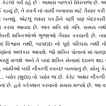
ે કેટલો ગર્વ રહે છે - અમારા બાળકો સિરતાજ છે. આંખ
 રહ્યું છે, તે સ્વર્ગ નાં વાસી બનાવવા માટે તૈયાર કરી
ણ બનશું. એટલું લક્ષ્ય પકડીને પછી પણ બેદરકાર
વા કરવા આવ્યા છે. અંત મતિ સો ગતિ. સમય 
રની શક્તિઓએ ભુજાઓ તૈયાર કરવાની છે. ત્યારે
ાં વિશ્વાસ નથી, બાપદાદા નો પૂરો પરિચય નથી 
ણાંનાં અલંકાર આવશે. જો શક્તિ પોતાનાં માં ધા
કાણું મળશે અને તે બધાં શક્તિ સેનામાં દાખલ થઇ 
 ખામીઓ બધી નીકાળી સ્વચ્છ બનવાનું છે. સોનુ કેટલ
.. પ્યોર (શુધ્ધ) તો પ્યોર જ છે. કેરેટ અક્ષર ની
વાનાં છે. હવે કરેક્શન કરવાનો સમય મળ્યો છે. આ વા