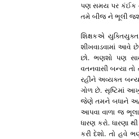
પણ સમય પર કંઈક ને 
તમે બીજ ને ભૂલી જશો
શિક્ષકએ યુક્તિયુક્
શીખવાડવામાં આવે છ
છો. ભણશો પણ સાથે
વતનવાસી બન્યા તો 
રહીને અવ્યક્ત બન્યાં?
ગોળ છે. સૃષ્ટિમાં આખુ
જેણે તમને બધાને અહીં
આપવા વાળા જ ભૂલાઈ જ
ધારણ કરો. ધારણા થી 
કરી દેશો. તો હવે