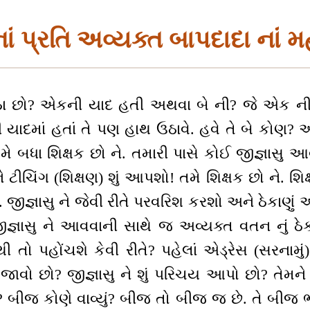
નાં પ્રતિ અવ્યક્ત બાપદાદા નાં 
ેઠા છો? એકની યાદ હતી અથવા બે ની? જે એક ની ય
ી યાદમાં હતાં તે પણ હાથ ઉઠાવે. હવે તે બે કોણ? 
ે બધા શિક્ષક છો ને. તમારી પાસે કોઈ જીજ્ઞાસુ આ
ટીચિંગ (શિક્ષણ) શું આપશો! તમે શિક્ષક છો ને. શિક્
છે. જીજ્ઞાસુ ને જેવી રીતે પરવરિશ કરશો અને ઠેકાણું
ીજ્ઞાસુ ને આવવાની સાથે જ અવ્યક્ત વતન નું ઠે
 તો પહોંચશે કેવી રીતે? પહેલાં એડ્રેસ (સરનામું
મજાવો છો? જીજ્ઞાસુ ને શું પરિચય આપો છો? તેમને
ો? બીજ કોણે વાવ્યું? બીજ તો બીજ જ છે. તે બી