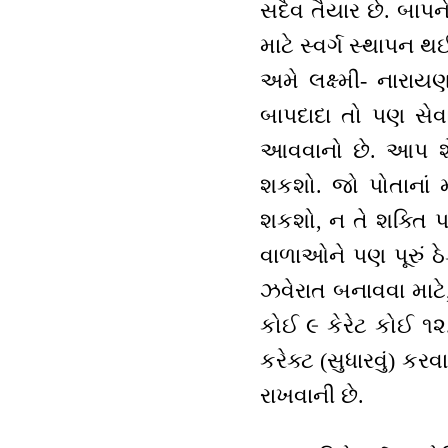
સદૈવ તૈયાર છે. બાપન
માટે સ્વર્ગ સ્થાપન થઈ
અમે લક્ષ્મી- નારાય
બાપદાદા તો પણ સે
આવવાનો છે. આપ શે
શકશો. જો પોતાનાં મ
શકશો, ન તે શક્તિ પ
વાળાઓને પણ પૂરું ઠે
ઝવેરાત બનાવવા માટે,
કોઈ ૯ કેરેટ કોઈ ૧૨.
કરેક્ટ (સુધારવું) કર
રાખવાની છે.