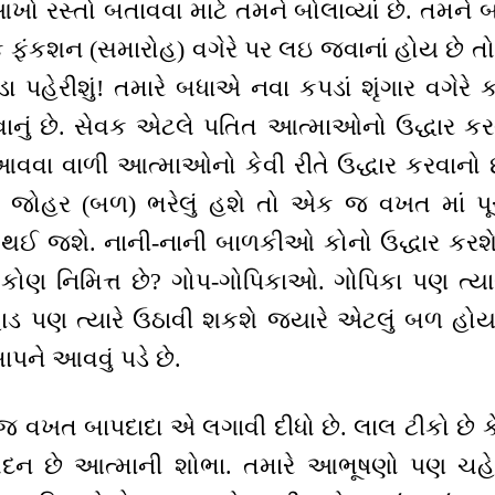
 રસ્તો બતાવવા માટે તમને બોલાવ્યાં છે. તમને બધા
ંક ફંકશન (સમારોહ) વગેરે પર લઇ જવાનાં હોય છે તો
પડા પહેરીશું! તમારે બધાએ નવા કપડાં શૃંગાર વગેર
ું છે. સેવક એટલે પતિત આત્માઓનો ઉદ્ધાર કર
વવા વાળી આત્માઓનો કેવી રીતે ઉદ્ધાર કરવાનો છે? 
ાં જોહર (બળ) ભરેલું હશે તો એક જ વખત માં પૂર
 થઈ જશે. નાની-નાની બાળકીઓ કોનો ઉદ્ધાર કરશે
 કોણ નિમિત્ત છે? ગોપ-ગોપિકાઓ. ગોપિકા પણ ત્ય
પહાડ પણ ત્યારે ઉઠાવી શકશે જ્યારે એટલું બળ હ
પને આવવું પડે છે.
વખત બાપદાદા એ લગાવી દીધો છે. લાલ ટીકો છે ક
ચંદન છે આત્માની શોભા. તમારે આભૂષણો પણ ચહે