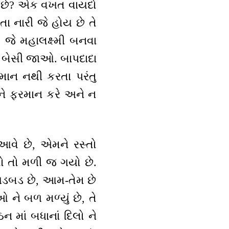
બર છે? એક વખત વાયદો
તા નારી જે હોય છે તે
છો જે મહાલક્ષ્મી બનવા
પર બેસી જાઓ. બાપદાદા
રમાન નથી કરતા પરંતુ
ોને ફરમાન કરે અને ન
 આવે છે, એમને રસ્તો
્તો તો મળી જ ગયો છે.
ઈ ગડબડ છે, આમ-તેમ છે
ને બળ મળ્યું છે, તે
ઠન માં બધાનાં દિલો ને