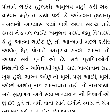
પોતાને લાઈટ (હલકાં) અનુભવ નહીં કરી શકે.
વારંવાર મહેનત કર્યા પછી કે અટેન્શન (ધ્યાન)
રાખવાનો અભ્યાસ કર્યા પછી અલ્પ સમય માટે
સ્વયં ને ડબલ લાઈટ અનુભવ કરશે. જેવું વિચારશે
કે હું આત્મા લાઈટ છું, તો આત્માની બદલે શરીર
અર્થાત્ દેહ પોતાને અનુભવ કરશે. ભાગ્ય નો
આધાર સર્વ પ્રાપ્તિઓ છે. સર્વ પ્રાપ્તિઓની
નિશાની છે - અવિનાશી ખુશી. સદા ભાગ્યવાન સદા
ખુશ હશે. ભાગ્ય ઓછું તો ખુશી પણ ઓછી, ખુશી
ઓછી અર્થાત્ સદા ભાગ્યવાન નહીં. તો સમજ્યાં.
સદા સુહાગન અને સદા ભાગ્યવાન ની નિશાનીઓ
શું છે? હવે તો બધી વાતો સામે રાખીને સ્વયં ને ચેક
(તપાસ) કરો કે હું કોણ છું? અચ્છા.