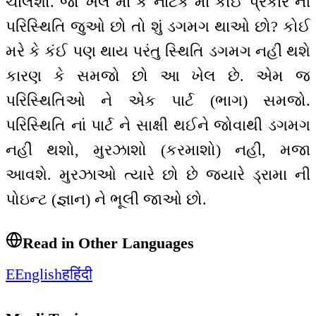
ચાલશો. જો ખેલ માં કે નાટક માં કોઈ પ્રકાર ની
પરિસ્થિતિ જુઓ છો તો શું ડગમગ થાઓ છો? કોઈ
મરે કે કંઈ પણ થાય પરંતુ સ્થિતિ ડગમગ નહીં થશે
કારણ કે સમજો છો આ ખેલ છે. એમ જ
પરિસ્થિતિઓ ને એક પાર્ટ (ભાગ) સમજો.
પરિસ્થિતિ નાં પાર્ટ ને સાક્ષી થઈને જોવાથી ડગમગ
નહીં થશો, મુરઝાશો (કરમાશો) નહીં, મજા
આવશે. મુરઝાઓ ત્યારે છો છે જ્યારે ડ્રામા ની
પોઇન્ટ (જ્ઞાન) ને ભૂલી જાઓ છો.
Read in Other Languages
E
English
ह
हिंदी