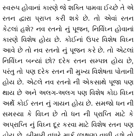
સ્વરુપ હોવાનાં કારણે જે શક્તિ પામવા ઈચ્છે તે એ
રતન દ્વારા પ્રાપ્ત કરી શકે છે. તો એવાં રતન
કેટલાં હશે? નવ રતનો નું પૂજન, નિર્વિઘ્ન હોવાનાં
કારણે વિશેષ હોય છે. કોઈનાં ઉપર વિશેષ વિઘ્ન
આવે છે તો નવ રતનો નું પૂજન કરે છે. તો એટલાં
નિર્વિઘ્ન બન્યાં છો? દરેક રતન સમ્પન્ન હોય છે,
પરંતુ તો પણ દરેક રતન ની મુખ્ય વિશેષતા પોતાની
હોય છે. એટલે નવ રતનો ની એકસાથે પૂજા પણ
થાય છે અને અલગ-અલગ પણ વિશેષ કોઇ વિઘ્ન
અર્થે કોઈ રતન નું ગાયન હોય છે. સમજો ધન ની
સમસ્યા કે વિઘ્ન છે તો ધન ની પ્રાપ્તિ માટે કે
અપ્રાપ્તિ નું વિઘ્ન દૂર કરવા માટે વિશેષ રતન પણ
હોય છે. બીમારી વધારે માર્ક (લક્ષણ) વાળી હશે તો