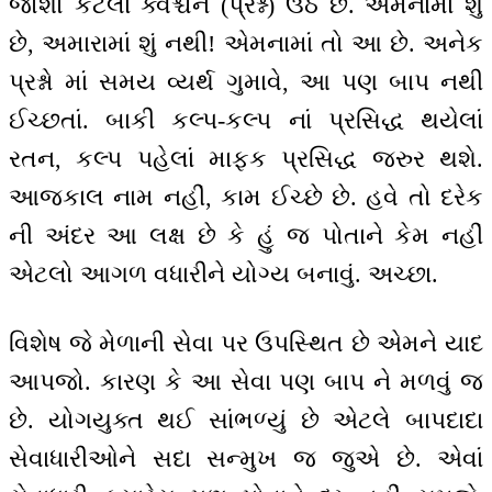
જોશો કેટલાં ક્વેશ્ચન (પ્રશ્ન) ઉઠે છે. એમનામાં શું
છે, અમારામાં શું નથી! એમનામાં તો આ છે. અનેક
પ્રશ્નો માં સમય વ્યર્થ ગુમાવે, આ પણ બાપ નથી
ઈચ્છતાં. બાકી કલ્પ-કલ્પ નાં પ્રસિદ્ધ થયેલાં
રતન, કલ્પ પહેલાં માફક પ્રસિદ્ધ જરુર થશે.
આજકાલ નામ નહીં, કામ ઈચ્છે છે. હવે તો દરેક
ની અંદર આ લક્ષ છે કે હું જ પોતાને કેમ નહીં
એટલો આગળ વધારીને યોગ્ય બનાવું. અચ્છા.
વિશેષ જે મેળાની સેવા પર ઉપસ્થિત છે એમને યાદ
આપજો. કારણ કે આ સેવા પણ બાપ ને મળવું જ
છે. યોગયુક્ત થઈ સાંભળ્યું છે એટલે બાપદાદા
સેવાધારીઓને સદા સન્મુખ જ જુએ છે. એવાં