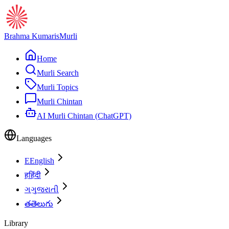
Brahma Kumaris
Murli
Home
Murli Search
Murli Topics
Murli Chintan
AI Murli Chintan (ChatGPT)
Languages
E
English
ह
हिंदी
ગ
ગુજરાતી
త
తెలుగు
Library