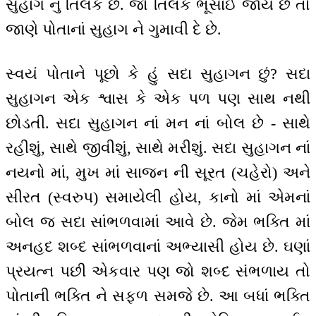
સુહાગ નું તિલક છે. જો તિલક ભૂસાઈ જાય છે તો
જાણે પોતાનાં સુહાગ ને ગુમાવી દે છે.
સ્વયં પોતાને પૂછો કે હું સદા સુહાગન છું? સદા
સુહાગન એક શ્વાસ કે એક પળ પણ સાથ નથી
છોડતી. સદા સુહાગન નાં મન નાં બોલ છે - સાથે
રહીશું, સાથે જીવીશું, સાથે મરીશું. સદા સુહાગન નાં
નયનો માં, મુખ માં સાજન ની સૂરત (ચહેરો) અને
સીરત (સ્વરુપ) સમાયેલી હોય, કાનો માં એમનાં
બોલ જ સદા સાંભળવામાં આવે છે. જેમ ભક્તિ માં
અનહદ શબ્દ સાંભળવાનાં અભ્યાસી હોય છે. ઘણાં
પ્રયત્ન પછી એકવાર પણ જો શબ્દ સંભળાય તો
પોતાની ભક્તિ ને સફળ સમજે છે. આ બધાં ભક્તિ