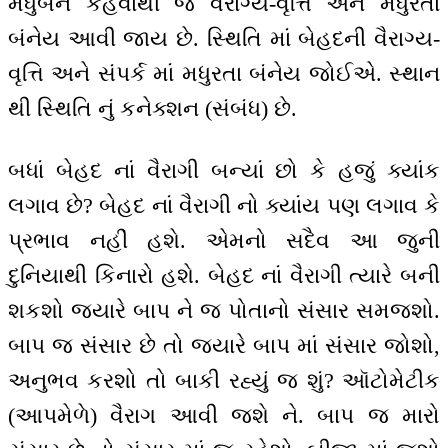
મધુબન કહેવાથી જ વૈરાગ્ય-વૃત્તિ અને મધુરતા
બંનેય આવી જાય છે. સ્થિતિ માં બેહદની વૈરાગ્ય-
વૃત્તિ અને સંપર્ક માં મધુરતા બંનેય જોઈએ. સ્થાન
થી સ્થિતિ નું કનેક્શન (સંબંધ) છે.
બધાં બેહદ નાં વૈરાગી બન્યાં છો કે હજું ક્યાંક
લગાવ છે? બેહદ નાં વૈરાગી નો ક્યાંય પણ લગાવ કે
પ્રભાવ નહીં હશે. એમનો સદૈવ આ જુની
દુનિયાથી કિનારો હશે. બેહદ નાં વૈરાગી ત્યારે બની
શકશો જ્યારે બાપ ને જ પોતાનો સંસાર સમજશો.
બાપ જ સંસાર છે તો જ્યારે બાપ માં સંસાર જોશો,
અનુભવ કરશો તો બાકી રહ્યું જ શું? ઑટોમેટીક
(આપમેળે) વૈરાગ આવી જશે ને. બાપ જ મારો