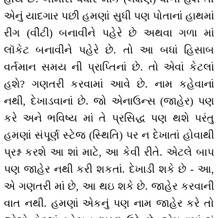
એનું યાદગાર પછી હમણાં સુધી પણ પોતાનાં હાથમાં
રીંગ (વીંટી) બનાવીને પહેરે છે અથવા ગળા માં
લૉકેટ બનાવીને પહેરે છે. તો આ બધાં હિસાબ
વર્તમાન સમય ની પ્રાપ્તિનાં છે. તો એવાં કેટલાં
હશે? ગણતરી કરવામાં આવે છે. નામ કહેવાનાં
નથી, દેખાડવાનાં છે. જો એનાઉન્સ (જાહેર) પણ
કરે અને ભવિષ્ય માં તે પ્રસિદ્ધ પણ થશે પરંતુ
હમણાં સંપૂર્ણ સ્ટેજ (સ્થિતિ) પર ન દેખાતાં હોવાથી
પ્રશ્ન કરશે આ શાં માટે, આ કેવી રીતે. એટલે બાપ
પણ જાહેર નથી કરી શકતાં. દેખાડી શકે છે - આ,
એ ગણતરી માં છે, આ થઇ શકે છે. જાહેર કરવાની
વાત નથી. હમણાં એકનું પણ નામ જાહેર કરે તો