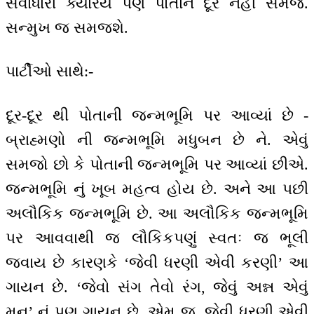
સેવાધારી ક્યારેય પણ પોતાને દૂર નહીં સમજે.
સન્મુખ જ સમજશે.
પાર્ટીઓ સાથે:-
દૂર-દૂર થી પોતાની જન્મભૂમિ પર આવ્યાં છે -
બ્રાહ્મણો ની જન્મભૂમિ મધુબન છે ને. એવું
સમજો છો કે પોતાની જન્મભૂમિ પર આવ્યાં છીએ.
જન્મભૂમિ નું ખૂબ મહત્વ હોય છે. અને આ પછી
અલૌકિક જન્મભૂમિ છે. આ અલૌકિક જન્મભૂમિ
પર આવવાથી જ લૌકિકપણું સ્વતઃ જ ભૂલી
જવાય છે કારણકે ‘જેવી ધરણી એવી કરણી’ આ
ગાયન છે. ‘જેવો સંગ તેવો રંગ, જેવું અન્ન એવું
મન’ નું પણ ગાયન છે. એમ જ, જેવી ધરણી એવી