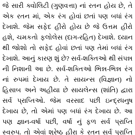
જે સારી ક્વોલિટી (ગુણવત્તા) નાં રતન હોય છે, તે
એક રતન માં, એક રંગ હોવાં છતાં પણ બધાં રંગ
દેખાશે. જેમ સફેદ હીરો હોય છે જે ઉત્તમ હીરો
હશે, ચમકતો ફલોલેસ (દાગ-રહિત) દેખાશે. ધ્યાન
થી જોશો તો સફેદ હોવાં છતાં પણ તેમાં બધાં રંગ
દેખાશે. આનું કારણ શું છે? સર્વ-શક્તિઓ થી સંપન્ન
ની નિશાની આ છે. સર્વ-શક્તિઓ ભિન્ન-ભિન્ન રંગ
નાં રુપમાં દેખાય છે. તે સાયન્સ (વિજ્ઞાન) નો
હિસાબ અને અહીંયા છે સાયલેન્સ (શાંતિ) દ્વારા
સર્વ પ્રાપ્તિઓ. જેમ વરસાદ પછી ઇન્દ્રધનુષ
દેખાય છે, તો એમાં પણ બધાં રંગ દેખાય છે. આ
પણ જ્ઞાન-વર્ષા પછી, વર્ષા નું ફળ સર્વ પ્રાપ્તિ
સ્વરુપ. તો એવાં શ્રેષ્ઠ હીરા કે રતન સર્વ પ્રાપ્તિ