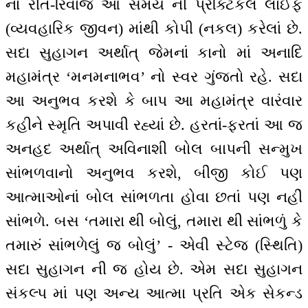
નાં રીત-રિવાજ આ સમય ની પ્રેક્ટિકલ લાઈફ
(વ્યવહારિક જીવન) માંથી કોપી (નકલ) કરેલાં છે.
સદા સુહાગન અર્થાત્ જેમનાં કાનો માં અનાદિ
મહામંત્ર ‘મનમનાભવ’ નો સ્વર ગુંજતો રહે. સદા
આ અનુભવ કરશે કે બાપ આ મહામંત્ર વારંવાર
કહીને સ્મૃતિ અપાવી રહ્યાં છે. હરતાં-ફરતાં આ જ
અનહદ અર્થાત્ અવિનાશી બોલ બાપની સન્મુખ
સાંભળવાનો અનુભવ કરશે, બીજી કોઈ પણ
આત્માઓનાં બોલ સાંભળતા હોવા છતાં પણ નહીં
સાંભળે. બસ ‘તમારા થી બોલું, તમારા થી સાંભળું કે
તમારું સાંભળેલું જ બોલું’ - એવી સ્ટેજ (સ્થિતિ)
સદા સુહાગન ની જ હોય છે. એમ સદા સુહાગન
સંકલ્પ માં પણ અન્ય આત્મા પ્રતિ એક સેકન્ડ