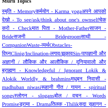
Murli Topics
स्मृति - Memory
कर्मयोग - Karma yoga
अपने आपको
देखो - To see/ask/think about one's ownself
चेक
करो - Check
मात पिता - Mother-Father
साजन -
Bride
सजनी - Bridegroom
साथी -
Companion
Waste-व्यर्थ
Obstacles-
विघ्न
Clinig/Inclination-लगाव/झुकाव
Sin-पाप
ज्ञानी और
अज्ञानी / लौकिक और आलौकिक / दुनियावालो और
ब्राह्मण - Knowledgeful / Ignorant Lokik &
Alokik Worldly & brahmins
मधुबन निवासी -
madhuban niwasi
रूहानी गीत / गायन - spiritual
songs
स्लोगन - slogans
बोल / वचन - Words
Promise
ड्रामा - Drama
तिलक -Thilik
सदा सुहागन -