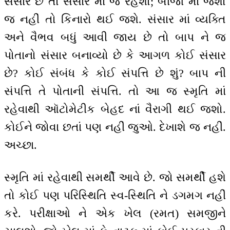
સંસાર છે તો સંસાર માં જ રહેશો; બીજા માં જશો
જ નહીં તો કિનારો થઈ જશે. સંસાર માં વ્યક્તિ
અને વૈભવ બધું આવી જાય છે તો બાપ ને જ
પોતાનો સંસાર બનાવ્યો છે કે આગળ કોઈ સંસાર
છે? કોઈ સંબંધ કે કોઈ સંપત્તિ છે શું? બાપ ની
સંપત્તિ તે પોતાની સંપત્તિ. તો આ જ સ્મૃતિ માં
રહેવાથી ઑટોમેટીક બેહદ નાં વૈરાગી થઈ જશો.
કોઈને જોવા છતાં પણ નહીં જુઓ. દેખાશે જ નહીં.
અચ્છા.
સ્મૃતિ માં રહેવાથી સમર્થી આવે છે. જો સમર્થી હશે
તો કોઈ પણ પરિસ્થિતિ સ્વ-સ્થિતિ ને ડગમગ નહીં
કરે. પરીક્ષાઓ ને એક ખેલ (રમત) સમજીને