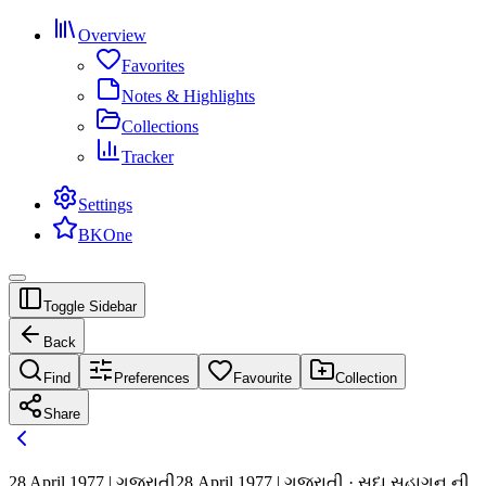
Overview
Favorites
Notes & Highlights
Collections
Tracker
Settings
BKOne
Toggle Sidebar
Back
Find
Preferences
Favourite
Collection
Share
28 April 1977 | ગુજરાતી
28 April 1977 | ગુજરાતી · સદા સુહાગન ની