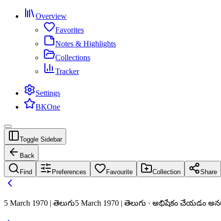
Overview
Favorites
Notes & Highlights
Collections
Tracker
Settings
BKOne
Toggle Sidebar
Back
Find
Preferences
Favourite
Collection
Share
5 March 1970 | తెలుగు
5 March 1970 | తెలుగు · అభిషేకం చేయడం అనగ