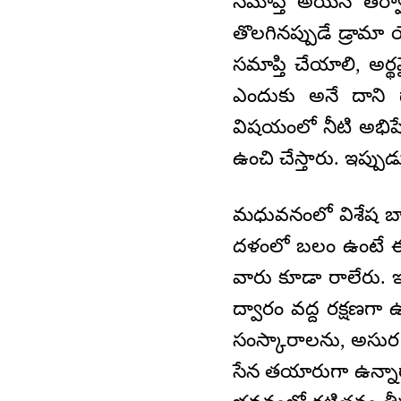
సమాప్తి అయిన తర్వ
తొలగినప్పుడే డ్రామ
సమాప్తి చేయాలి, అర
ఎందుకు అనే దాని 
విషయంలో నీటి అభిషేకా
ఉంచి చేస్తారు. ఇప్
మధువనంలో విశేష బా
దళంలో బలం ఉంటే ఈ
వారు కూడా రాలేరు.
ద్వారం వద్ద రక్షణగ
సంస్కారాలను, అసుర
సేన తయారుగా ఉన్నా