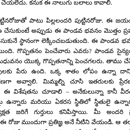
చేయలేదు. కనుక ఈ నాలుగు బలాలు కావాలి.
ట్టినరోజుతో పాటు పిల్లలందరి పుట్టినరోజు. ఈ 
 చేసుకుంటే అప్పుడు ఈ పాండవ భవనం మొత్తం ప
కునే స్థానంగా లెక్కించబడుతుంది. ఈ పాండవ భ
టుంది. గొప్పతనం పెంచేవారు ఎవరు? పాండవ సైన్యం 
వనం యొక్క గొప్పతనాన్ని పెంచగలరు. తాము చేసిన
ులకు పేరు ఉంది. ఒక్క శాతం లోపం ఉన్నా దాన
ా అవ్వాలి. మిమ్మల్ని చూసి ఇతరులకు ప్రే
ా ఈ విశేషతను చూడాలి – అనేకులున్నా కానీ వీరం
 ఉన్నారు మరియు ఏకరస స్థితిలో స్థితులై ఉన్న
త్యక్షత జరిగే గుర్తులు కనిపిస్తాయి. మీ అందరి ప్ర
క ఈ రోజు ముందుగా ప్రతిజ్ఞ అనే నీటిని వేయండి. 