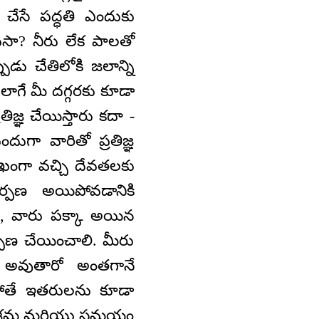
 చేసే పద్ధతి ఎందుకు
ుసా? నీరు లేక పాలతో
ుడు చేతిలోకి జలాన్ని
అలాగే మీ దగ్గరకు కూడా
తిజ్ఞ చేయిస్తారు కదా -
గా వారితో ప్రతిజ్ఞ
ుఖంగా వచ్చి దేవతలకు
ర్పణ అయిపోవడానికి
రు, వారు పక్కా అయిన
ర్పణ చేయించాలి. మీరు
అవుతారో అంతగానే
ోతే ఇతరులను కూడా
లో శ్రమ మరియు సమయం