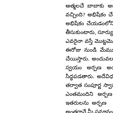
ఆత్మలచే బాబాకు అభి
వచ్చింది? అభిషేకం 
అభిషేకం చేయడంలోని భ
తీసుకుంటారు, సూర్యున
ఎవరైనా వస్తే మొట్టమొద
ఈరోజు నుండి మేము 
చేయిస్తారు. అందువల
స్వయం అర్పణ అయిప
సిద్ధపడతారు. అదేవి
తర్వాత సంపూర్ణ స్వా
ఎంతమందిని అర్ప
ఇతరులను అర్పణ చ
అంతగానే మీ సమానంగ