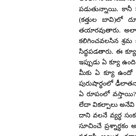
పడుతున్నాయి. కానీ
(కత్తుల బావి)లో ద
తయారవుతారు. అలాగ
కలిగించవలసిన శ్ర
సిద్ధపడతారు. ఈ క్యూ
ఇప్పుడు ఏ క్యూ ఉంది
మీకు ఏ క్యూ ఉందో 
పురుషార్ధంలో ఢీలాతన
ఏ రూపంలో వస్తాయి? 
లేదా వికల్పాలు అనేవ
దాని వలనే వ్యర్ధ స
సూచించే ప్రశ్నార్ధక