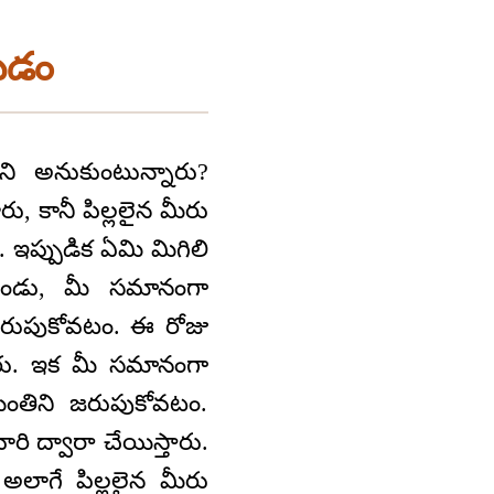
యడం
ి అనుకుంటున్నారు?
 కానీ పిల్లలైన మీరు
ే. ఇప్పుడిక ఏమి మిగిలి
రెండు, మీ సమానంగా
ుపుకోవటం. ఈ రోజు
రు. ఇక మీ సమానంగా
తిని జరుపుకోవటం.
రి ద్వారా చేయిస్తారు.
అలాగే పిల్లలైన మీరు