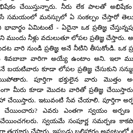
షేకం చేయిస్తున్నారు. నీరు లేక పాలతో అభిషేకం
చేసే సమయంలో మనస్సులో ఏ సంకల్పం చేస్తారో తెల
ావార్థం ఏమిటంటే - ఏదైనా ఒక ప్రతిజ్ఞ చేస్తున్నప్ప
ి ముందు నీళ్లు వదులుతూ లోపల ప్రతిజ్ఞ చేస్తారు. 
ట వారి నుండి ప్రతిజ్ఞ అనే నీటిని తీసుకోండి. ఒక ప్ర
శివబాబా వారిగా అయ్యే ఉంటాం అని. ఇలా ముందు
నే బయటివారు కూడా లోపల ప్రతిజ్ఞ చేసుకుని సన్మ
ోతారు. పూర్తిగా భక్తులైన వారు మొత్తం అ
ధంగా మీరు కూడా మొదట వారితో ప్రతిజ్ఞ చేయిస్తా
హా చేయిస్తారు. ఇటువంటి సేవ చేయాలి. పూర్తిగా అ
ణ చేయించారు? ఎవరు ఎంతగా స్వయం అర్పణ 
ేయించగలరు. స్వయమే సంపూర్ణ సమర్పణ కాకప
ా తయారు చేస్తారు. ఇప్పుడు బలిహారం అవ్వటం