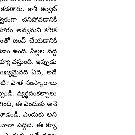
డతారు. కాశీ కల్వట్
వకంగా చనిపోవడానికి
ారం అవ్వమని కోరిక
తో జంప్ చేయడానికి
ణం ఉంది. పిల్లల వద్ద
యూ వస్తుంది. ఇప్పుడు
ుఖ్యమైనది ఏది, అదే
మిటి? పాత సంస్కారాలు
డి. వ్యర్థసంకల్పాలు
ిగింది, ఈ ఎందుకు అనే
 చూడండి, ఎందుకు అని
చాలా పెద్దది. ఈ క్యూ