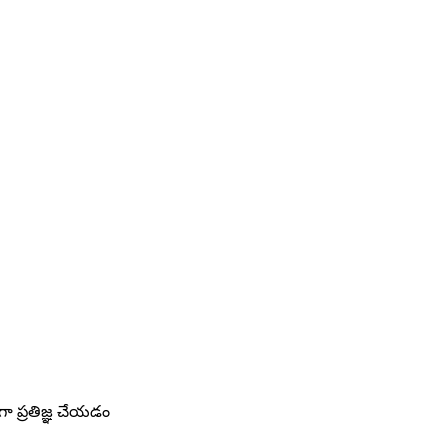
ా ప్రతిజ్ఞ చేయడం