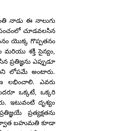
జయంతి నాడు ఈ నాలుగు
్రపంచంలో చూడవలసిన
వనం యొక్క గొప్పతనం
మరియు శక్తి సైన్యం,
 ప్రతిజ్ఞను ఎప్పుడూ
ిని లోపమే అంటారు.
రణ లభించాలి. ఎవరు
దరూ ఒక్కటే, ఒక్కరి
ారు. ఇటువంటి దృశ్యం
తిజ్ఞయే ప్రత్యక్షతను
ఆ తర్వాత బహుమతి కూడా