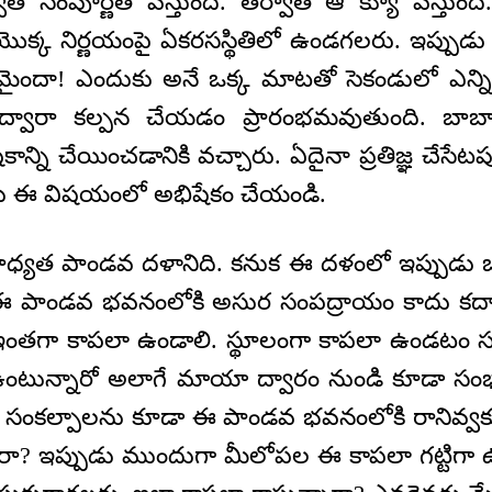
ాతే సంపూర్ణత వస్తుంది. తర్వాత ఆ క్యూ వస్తుం
ా యొక్క నిర్ణయంపై ఏకరసస్థితిలో ఉండగలరు. ఇప్పుడ
్థమైందా! ఎందుకు అనే ఒక్క మాటతో సెకండులో ఎన్ని
ద్వారా కల్పన చేయడం ప్రారంభమవుతుంది. బాబ
న్ని చేయించడానికి వచ్చారు. ఏదైనా ప్రతిజ్ఞ చేసేటప్ప
పుడు ఈ విషయంలో అభిషేకం చేయండి.
ధ్యత పాండవ దళానిది. కనుక ఈ దళంలో ఇప్పుడు
 పాండవ భవనంలోకి అసుర సంపద్రాయం కాదు కదా 
 ఇంతగా కాపలా ఉండాలి. స్థూలంగా కాపలా ఉండటం స
ా ఉంటున్నారో అలాగే మాయా ద్వారం నుండి కూడా సం
 సంకల్పాలను కూడా ఈ పాండవ భవనంలోకి రానివ్వ
రా? ఇప్పుడు ముందుగా మీలోపల ఈ కాపలా గట్టిగా 