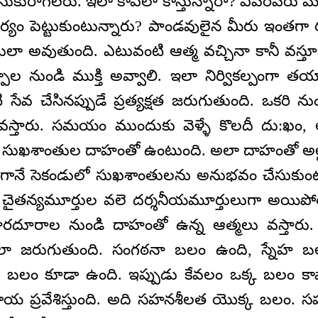
సుకురాగలరు. ఇలా కాపలా కాస్తున్నారా? ఎవరెవరు 
ధైర్యం పెట్టుకుంటున్నారు? పాండవులైన మీరు ఇంతగా రక
ులా అవుతుంది. ఎటువంటి ఆత్మ వచ్చినా కానీ వస్త
ాల నుండి ముక్తి అవ్వాలి. ఇలా నిర్వికల్పంగా తయ
ేవ చేసినప్పుడే ప్రత్యక్షత జరుగుతుంది. ఒకరి ను
 వస్తారు. సమయం ముందుకు వెళ్ళే కొలదీ దు:ఖం, 
మ సుఖశాంతుల దాహంతో ఉంటుంది. అలా దాహంతో అల్
ానే సెకండులో సుఖశాంతులను అనుభవం చేసుకుంటార
 చైతన్యమూర్తుల వలె దర్శనీయమూర్తులుగా అయిపోతార
 దూరదూరాల నుండి దాహంతో ఉన్న ఆత్మలు వస్తారు.
ే ఇలా జరుగుతుంది. సంగఠనా బలం ఉంది, స్నేహ బ
 బలం కూడా ఉంది. ఇప్పుడు కేవలం ఒక్క బలం కా
య ప్రవేశిస్తుంది. అది సహనశీలత యొక్క బలం.