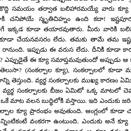
 కొద్ది సమయం తర్వాత బలిహారమయ్యే వారు క్యూ క
ూకి చనిపోయే స్మృతిచిహ్నం ఉంది కదా! ఇష్టపూర్
ే ఇక్కడ కూడా తయారవుతారు. మీరు వారికి బలిహ
మ కూడా చేయనవసరం లేదు. తమకు తామే తమ ఇష్టం
 రానుంది. ఇప్పుడు ఈ వరుస లేదు. దీనికి కూడా కార
? ఎప్పుడైతే ఈ క్యూ సమాప్తమవుతుందో అప్పుడు ఆ క్
తెలుసా? (సంకల్పాల క్యూ), సంకల్పాలలో కూడా మ
ాన్ని తెస్తుంది. వ్యర్థ సంకల్పాలకు ముఖ్య కారణం ఏ
వ్యర్థ సంకల్పాలకు బీజం ఏమిటో ఒక్క మాటలో చెప్పం
ి ఒకే మాట వలన బుద్ధిలోకి వస్తాయి. ఇది ఎందుకు జర
ంకల్పాల క్యూ ప్రారంభం అవుతుంది. ఆంగ్లంలో కూడా
ం అన్నింటికంటే వంకరగా ఉంటుంది. ఎందుకు అనే క్యూ 