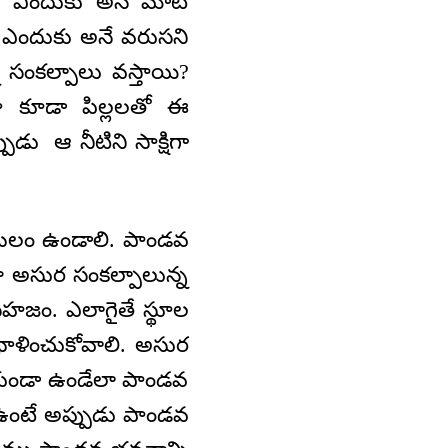
ది. ఎందుకు అనే మాట
ు ఎందుకు అనే వరుసని
 సంకల్పాలు వస్తాయి?
ా కూడా పిల్లలతో ఈ
ుడు ఆ నీటిని సాక్షిగా
 బలం ఉండాలి. పాండవ
అసుర సంకల్పాలున్న
హజం. ఎలాగైతే స్థూల
భాళించుకోవాలి. అసుర
కుండా ఉండేలా పాండవ
ఉంటే అప్పుడు పాండవ