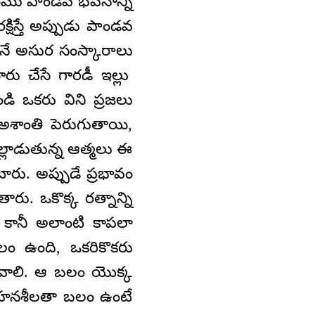
మేము పాండవ భవనాన్ని
్షిస్తే అప్పుడు పాండవ
ూనే అసుర సంస్కారాలు
ారు చేసే గారడీ ఇల్లు
ండి ఒకరు విని ప్రజలు
అశాంతి పెరుగుతాయి,
లాడుతున్న ఆత్మలు ఈ
ు. అప్పుడే ప్రభావం
ు. ఒకొక్క రత్నాన్ని
 కానీ అలాంటి కాపలా
లం ఉంది, ఒకరికొకరు
వాలి. ఆ బలం యొక్క
 సహనశీలతా బలం ఉంటే