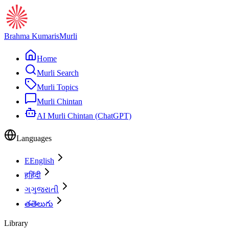
Brahma Kumaris
Murli
Home
Murli Search
Murli Topics
Murli Chintan
AI Murli Chintan (ChatGPT)
Languages
E
English
ह
हिंदी
ગ
ગુજરાતી
త
తెలుగు
Library