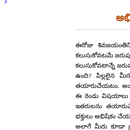
అభ
ఈరోజు శివజయంతిని
కలుసుకోవటమే జరుపుక
కలుసుకోవటాన్నే జరుపుక
ఉంది? పిల్లలైన మ
తయారుచేయటం. అంట
ఈ రెండు విషయాలు 
ఇతరులను తయారుచే
భక్తులు అభిషేకం చేయడ
అలాగే మీరు కూడా బ్