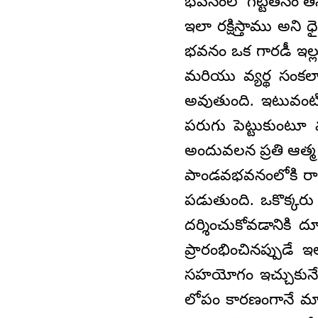
భవనంలో గట్టితనం తీ
ఇలా రక్షిస్తాము అని 
భవనం ఒక గారడీ ఇల్ల
మరియు వ్యర్థ సంకల్ప
అవుతుంది. ఇటువంటి స
పరుగు పెట్టుకుంటూ
అందువలన ప్రతి ఆత్
పాండవభవనంలోకి రాగ
పడుతుంది. ఒకొక్కరు
దర్శించుకోవడానికి
ప్రారంభించినప్పుడ
సహయోగం ఇచ్చుకునే
లోపం కారణంగానే మా