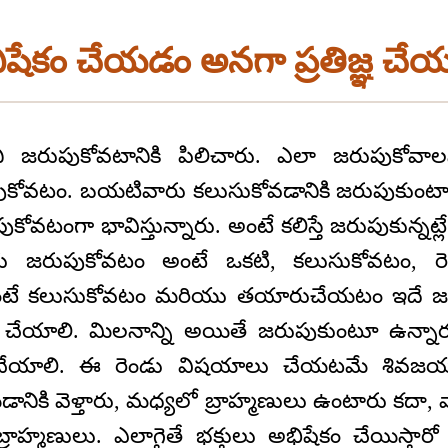
ిషేకం చేయడం అనగా ప్రతిజ్ఞ చే
 జరుపుకోవటానికి పిలిచారు. ఎలా జరుపుకోవాలన
ోవటం. బయటివారు కలుసుకోవడానికి జరుపుకుంటారు,
ోవటంగా భావిస్తున్నారు. అంటే కలిస్తే జరుపుకున్నట్ల
ీరు జరుపుకోవటం అంటే ఒకటి, కలుసుకోవటం, 
ే కలుసుకోవటం మరియు తయారుచేయటం ఇదే జర
చేయాలి. మిలనాన్ని అయితే జరుపుకుంటూ ఉన్నా
యాలి. ఈ రెండు విషయాలు చేయటమే శివజయం
ానికి వెళ్తారు, మధ్యలో బ్రాహ్మణులు ఉంటారు కదా, వా
రాహ్మణులు. ఎలాగైతే భక్తులు అభిషేకం చేయిస్తారో 