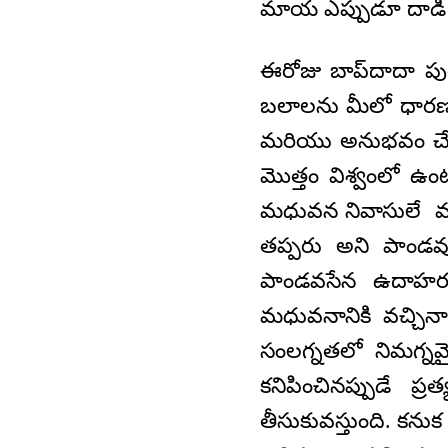
మాయ ఎప్పుడూ దాడి 
ఈరోజు బాప్‌దాదా పు
బలాలను మీలో ధారణ
మరియు అనుభవం చేసు
మొత్తం విశ్వంలో ఉం
మధువన నివాసులే మధు
తప్పరు అని పాండవ
పాండవసేన ఉదాహరణగ
మధువనానికి వచ్చిన
సంలగ్నతలో నిమగ్నమై
కనిపించినప్పుడే ప్ర
తీసుకువస్తుంది. కను