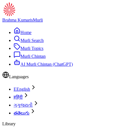
Brahma Kumaris
Murli
Home
Murli Search
Murli Topics
Murli Chintan
AI Murli Chintan (ChatGPT)
Languages
E
English
ह
हिंदी
ગ
ગુજરાતી
త
తెలుగు
Library