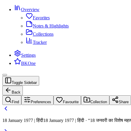
Overview
Favorites
Notes & Highlights
Collections
Tracker
Settings
BKOne
Toggle Sidebar
Back
Find
Preferences
Favourite
Collection
Share
18 January 1977 | हिंदी
18 January 1977 | हिंदी · “18 जनवरी का विशेष महत