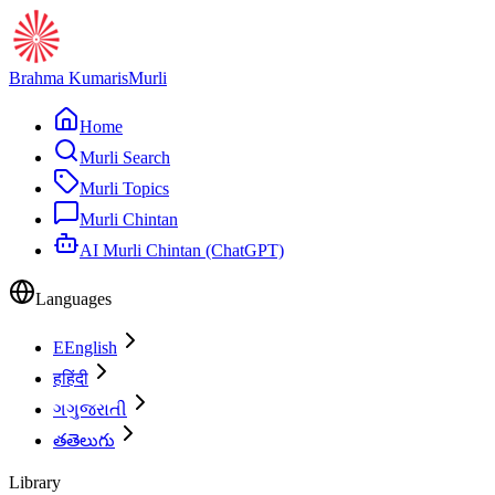
Brahma Kumaris
Murli
Home
Murli Search
Murli Topics
Murli Chintan
AI Murli Chintan (ChatGPT)
Languages
E
English
ह
हिंदी
ગ
ગુજરાતી
త
తెలుగు
Library