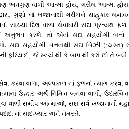
પણ અવગુણ વાળી આત્મા હોય, ગરીબ આત્મા હોય, પ
દ્વારા, ગુણો નાં ખજાનાથી ગરીબને સાહૂકાર બનાવવા
ં સાચ્ચા દિલ વાળા સેવાધારી સદા પ્રત્યક્ષ ફળ પ
ર્ત અનુભવ કરશે. તો એવાં સદા સહયોગી બનો
 સદા સહયોગી બનવાથી સદા બિઝી (વ્યસ્ત) રહે
થ ની ફરિયાદો, જે સ્વયં થી કે બાપ થી કરો છો તે
સેવા કરવા વાળા, અલ્પકાળ નાં ફળનો ત્યાગ કરવા વ
્માનાં ઉદ્ધાર અર્થ નિમિત્ત બનવા વાળી, ઉદારચિ
 રહેવા વાળી સમીપ આત્માઓ, સદા સર્વ ખજાનાની મ
દાદા નાં યાદ-પ્યાર અને નમસ્તે.