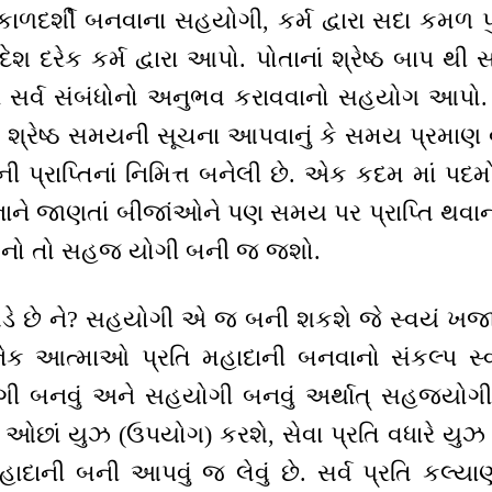
િકાળદર્શી બનવાના સહયોગી, કર્મ દ્વારા સદા કમળ પ
શ દરેક કર્મ દ્વારા આપો. પોતાનાં શ્રેષ્ઠ બાપ થી 
ને સર્વ સંબંધોનો અનુભવ કરાવવાનો સહયોગ આપો. પો
તાં, શ્રેષ્ઠ સમયની સૂચના આપવાનું કે સમય પ્રમા
ી પ્રાપ્તિનાં નિમિત્ત બનેલી છે. એક કદમ માં પદમ
ાને જાણતાં બીજાંઓને પણ સમય પર પ્રાપ્તિ થવા
 બનો તો સહજ યોગી બની જ જશો.
 છે ને? સહયોગી એ જ બની શકશે જે સ્વયં ખજા
નેક આત્માઓ પ્રતિ મહાદાની બનવાનો સંકલ્પ સ
ગી બનવું અને સહયોગી બનવું અર્થાત્ સહજયોગી 
િ ઓછાં યુઝ (ઉપયોગ) કરશે, સેવા પ્રતિ વધારે યુ
ાદાની બની આપવું જ લેવું છે. સર્વ પ્રતિ કલ્યા