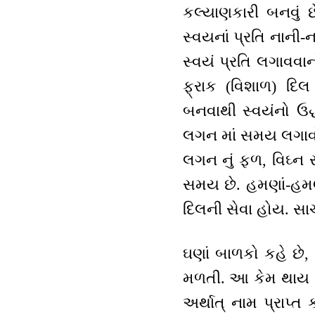
કલ્યાણકારી બનવું છ
સ્વયનાં પ્રતિ નાની-ન
સ્વયં પ્રતિ લગાવવા
ફ્રાક (વિશાળ) દિલ
બનવાથી સ્વયંનો ઉદ
લગન માં સમય લગાવો. 
લગન નું ફળ, વિઘ્ન 
સમય છે. હમણાં-હમણા
દિલની સેવા હોય. સાચ
ઘણાં બાળકો કહે છે,
મળતી. આ કેમ થાય છે
અર્થાત્ નામ પ્રાપ્