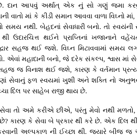
ે. દાન આપવું અર્થાત્ એક નું સો ગણું જમા કરવ
ાની વાતો માં કે કીડી સમાન આવવા વાળા વિઘ્નો માં,
નો સમય નથી. બેહદનાં સેવાધારી બનો. તો સ્વયં
 થી ઉદારચિત્ત થઈને પ્રાપ્તિનાં ખજાનાને વહેં
્ધાર સહજ થઈ જશે. વિઘ્ન મિટાવવામાં સમય લગા
એવાં મહાદાની બનો, જે દરેક સંકલ્પ, શ્વાસ માં સ
સહજ જ વિનાશ થઈ જશે, કારણ કે વર્તમાન પ્રત્યક
ં સેવાનું ફળ સ્વયમાં ખુશી અને શક્તિ નો અનુભવ
્ચા દિલ પર સાહેબ રાજી થાય છે.
 સેવા તો અમે કરીએ છીએ, પરંતુ મેવો નથી મળતો
? કારણ કે સેવા બે પ્રકાર થી કરે છે. એક દિલ થ
ત કરવાની અલ્પકાળ ની ઈચ્છા થી. જ્યારે બીજ જ અ