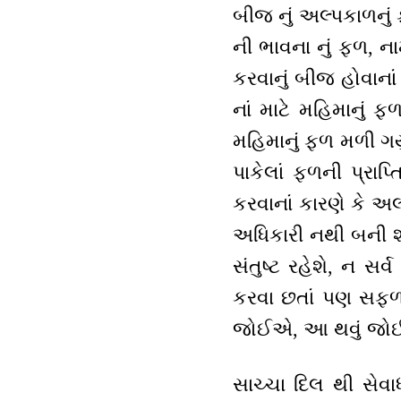
બીજ નું અલ્પકાળનું 
ની ભાવના નું ફળ, ના
કરવાનું બીજ હોવાનાં
નાં માટે મહિમાનું 
મહિમાનું ફળ મળી ગયું 
પાકેલાં ફળની પ્રાપ
કરવાનાં કારણે કે અલ
અધિકારી નથી બની શક
સંતુષ્ટ રહેશે, ન સર્વ
કરવા છતાં પણ સફળત
જોઈએ, આ થવું જોઈએ.
સાચ્ચા દિલ થી સેવા