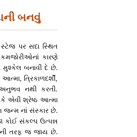
ાની બનવું
 સ્ટેજ પર સદા સ્થિત
ાની કમજોરીઓનાં કારણે
ુશ્કેલ બનાવી દે છે.
 આત્મા, ત્રિકાળદર્શી,
ેલ અનુભવ નથી કરતી.
ે એવી શ્રેષ્ઠ આત્મા
જન્મ નાં સંસ્કાર છે.
ા કોઈ સંકલ્પ ઉત્પન્ન
્તિની તરફ જ જાય છે.