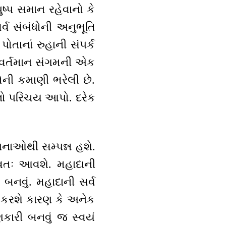
ુષ્પ સમાન રહેવાનો કે
સર્વ સંબંધોની અનુભૂતિ
તાનાં રુહાની સંપર્ક
ણ વર્તમાન સંગમની એક
ોની કમાણી ભરેલી છે.
નો પરિચય આપો. દરેક
નાઓથી સમ્પન્ન હશે.
્વતઃ આવશે. મહાદાની
બનવું. મહાદાની સર્વ
ઝ કરશે કારણ કે અનેક
ણકારી બનવું જ સ્વયં