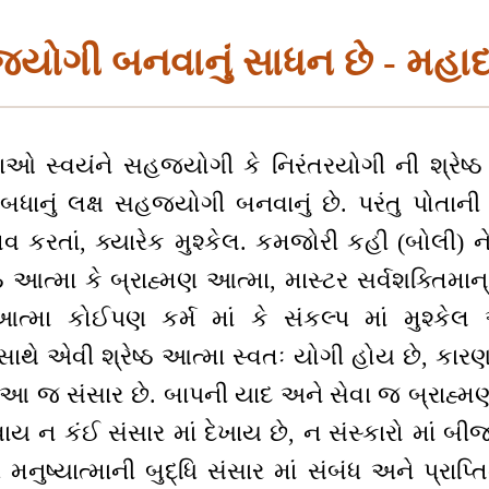
ોગી બનવાનું સાધન છે - મહાદ
ાઓ સ્વયંને સહજયોગી કે નિરંતરયોગી ની શ્રેષ્ઠ
માં, બધાનું લક્ષ સહજયોગી બનવાનું છે. પરંતુ પોત
કરતાં, ક્યારેક મુશ્કેલ. કમજોરી કહી (બોલી) ને મ
ષ્ઠ આત્મા કે બ્રાહ્મણ આત્મા, માસ્ટર સર્વશક્તિમાન્
આત્મા કોઈપણ કર્મ માં કે સંકલ્પ માં મુશ્ક
થે એવી શ્રેષ્ઠ આત્મા સ્વતઃ યોગી હોય છે, કારણક
 આ જ સંસાર છે. બાપની યાદ અને સેવા જ બ્રાહ્મણ 
ાય ન કંઈ સંસાર માં દેખાય છે, ન સંસ્કારો માં બીજ
નુષ્યાત્માની બુદ્ધિ સંસાર માં સંબંધ અને પ્રાપ