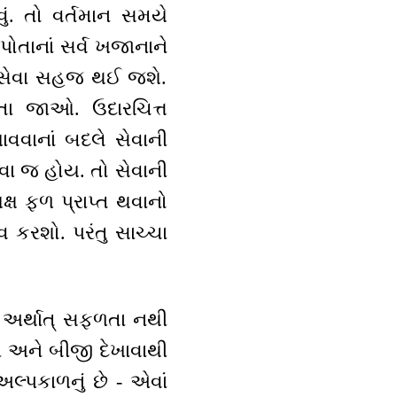
ું. તો વર્તમાન સમયે
 પોતાનાં સર્વ ખજાનાને
ની સેવા સહજ થઈ જશે.
ચતા જાઓ. ઉદારચિત્ત
વવાનાં બદલે સેવાની
ેવા જ હોય. તો સેવાની
્ષ ફળ પ્રાપ્ત થવાનો
 કરશો. પરંતુ સાચ્ચા
, અર્થાત્ સફળતા નથી
ી અને બીજી દેખાવાથી
લ્પકાળનું છે - એવાં