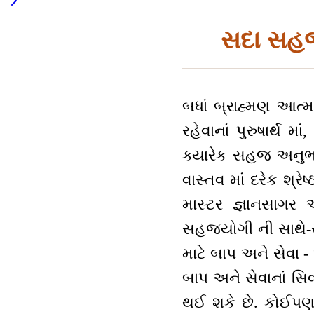
સદા સહજય
બધાં બ્રાહ્મણ આત્મ
રહેવાનાં પુરુષાર્થ 
ક્યારેક સહજ અનુભવ 
વાસ્તવ માં દરેક શ્રે
માસ્ટર જ્ઞાનસાગર 
સહજયોગી ની સાથે-સા
માટે બાપ અને સેવા -
બાપ અને સેવાનાં સિવ
થઈ શકે છે. કોઈપણ મ