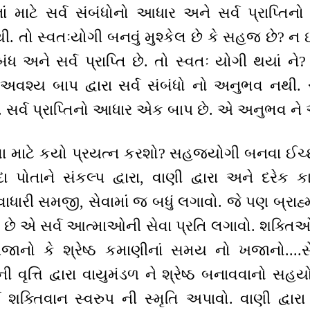
ં માટે સર્વ સંબંધોનો આધાર અને સર્વ પ્રાપ્તિ
. તો સ્વતઃયોગી બનવું મુશ્કેલ છે કે સહજ છે? ન ઇચ્
બંધ અને સર્વ પ્રાપ્તિ છે. તો સ્વતઃ યોગી થયાં
અવશ્ય બાપ દ્વારા સર્વ સંબંધો નો અનુભવ નથી. સ
ં. સર્વ પ્રાપ્તિનો આધાર એક બાપ છે. એ અનુભવ ને
 માટે કયો પ્રયત્ન કરશો? સહજયોગી બનવા ઈચ્
પોતાને સંકલ્પ દ્વારા, વાણી દ્વારા અને દરેક કાર્ય
વાધારી સમજી, સેવામાં જ બધું લગાવો. જે પણ બ્રાહ
થયાં છે એ સર્વ આત્માઓની સેવા પ્રતિ લગાવો. શક્ત
ાનો કે શ્રેષ્ઠ કમાણીનાં સમય નો ખજાનો....સે
વૃત્તિ દ્વારા વાયુમંડળ ને શ્રેષ્ઠ બનાવવાનો સહયો
્થ શક્તિવાન સ્વરુપ ની સ્મૃતિ અપાવો. વાણી દ્વાર