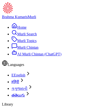
Brahma Kumaris
Murli
Home
Murli Search
Murli Topics
Murli Chintan
AI Murli Chintan (ChatGPT)
Languages
E
English
ह
हिंदी
ગ
ગુજરાતી
త
తెలుగు
Library