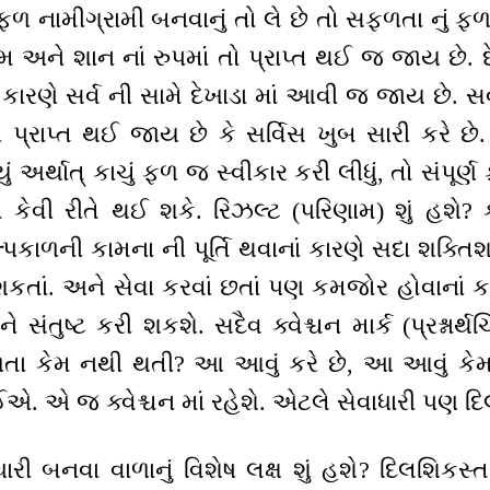
ફળ નામીગ્રામી બનવાનું તો લે છે તો સફળતા નું ફળ
મ અને શાન નાં રુપમાં તો પ્રાપ્ત થઈ જ જાય છે. 
 કારણે સર્વ ની સામે દેખાડા માં આવી જ જાય છે. સ
ફળ પ્રાપ્ત થઈ જાય છે કે સર્વિસ ખુબ સારી કરે છે
અર્થાત્ કાચું ફળ જ સ્વીકાર કરી લીધું, તો સંપૂર્ણ 
્તિ કેવી રીતે થઈ શકે. રિઝલ્ટ (પરિણામ) શું હશે?
્પકાળની કામના ની પૂર્તિ થવાનાં કારણે સદા શક્ત
તાં. અને સેવા કરવાં છતાં પણ કમજોર હોવાનાં કા
 ને સંતુષ્ટ કરી શકશે. સદૈવ ક્વેશ્ચન માર્ક (પ્રશ્નાર્
ા કેમ નથી થતી? આ આવું કરે છે, આ આવું કેમ ક
 એ જ ક્વેશ્ચન માં રહેશે. એટલે સેવાધારી પણ દિ
ધારી બનવા વાળાનું વિશેષ લક્ષ શું હશે? દિલશિકસ્