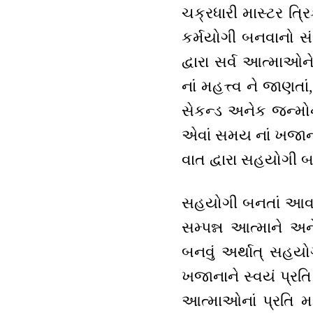
ચક્રધારી માસ્ટર ત્ર
કર્મયોગી બનવાનો સંદે
દ્વારા સર્વ આત્માઓ
નાં મહત્ત્વ ને જાણ
સેકન્ડ અનેક જન્મોન
એવાં સમય નાં ખજાન
વાત દ્વારા સહયોગી
સહયોગી બનતાં આવડે
સમ્પન્ન આત્માને અ
બનવું અર્થાત્ સહયો
ખજાનાને સ્વયં પ્રત
આત્માઓનાં પ્રતિ મહ