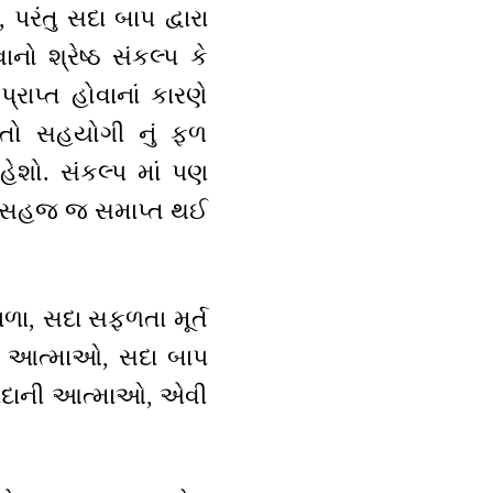
રંતુ સદા બાપ દ્વારા
નો શ્રેષ્ઠ સંકલ્પ કે
્રાપ્ત હોવાનાં કારણે
 તો સહયોગી નું ફળ
શો. સંકલ્પ માં પણ
 બધી સહજ જ સમાપ્ત થઈ
ાળા, સદા સફળતા મૂર્ત
ત્ત આત્માઓ, સદા બાપ
હાદાની આત્માઓ, એવી