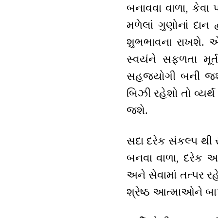
બનાવવા વાળા, કેવા 
મળેલાં ગુણોનાં દાન 
શુભભાવના રાખશે. એવા
સ્વયંને સફળતા મૂ
સહજયોગી બની જશો.
બિઝી રહેશો તો વ્યર્
જશે.
સદા દરેક સંકલ્પ થી 
બનવા વાળા, દરેક આત
અને સેવામાં તત્પર
શ્રેષ્ઠ આત્માઓને બાપ