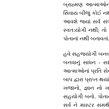
બ્રાહ્મણ આત્માઓના
સિવાય બીજું કોઈ નથી
આવશે જ્યાં સર્વ સં
સ્વત:યોગી નથી; તો 
પોતાનાં નથી બનાવતા
હવે સહજયોગી બનવા
બનવાનું સાધન - સદા 
આત્માઓનાં પ્રતિ સે
બાપ દ્વારા પ્રાપ્ત 
ખજાનો, જ્ઞાન નો ખજ
સહયોગી બનો. પોતાની 
સર્વ ને માસ્ટર સમર