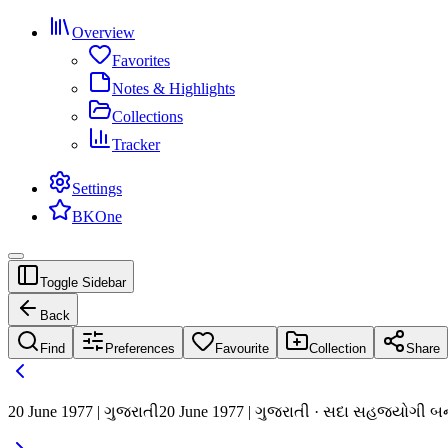
Overview
Favorites
Notes & Highlights
Collections
Tracker
Settings
BKOne
Toggle Sidebar
Back
Find
Preferences
Favourite
Collection
Share
20 June 1977 | ગુજરાતી
20 June 1977 | ગુજરાતી · સદા સહજયોગી બનવ