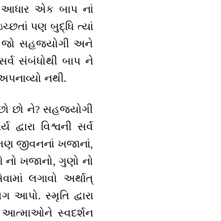
નો આધાર એક બાપ નાં
છતાં પણ બુદ્ધિ ત્યાં
 ને? જો સહજયોગી અને
ર્વ સંબંધોથી બાપ ને
 અપનાવ્યો નથી.
છો છો ને? સહજયોગી
 દ્વારા વિશ્વની સર્વ
્મણ જીવનનાં ખજાનાં,
િઓ નો ખજાનો, ગુણો નો
વામાં લગાવો અર્થાત્
ગ આપો. સ્મૃતિ દ્વારા
ા આત્માઓને સ્વદર્શન