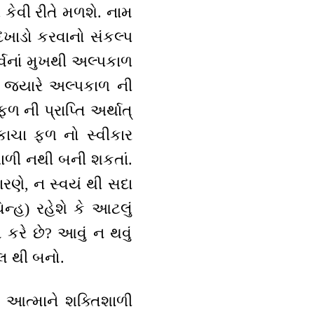
 કેવી રીતે મળશે. નામ
દેખાડો કરવાનો સંકલ્પ
ર્વનાં મુખથી અલ્પકાળ
. જ્યારે અલ્પકાળ ની
ફળ ની પ્રાપ્તિ અર્થાત્
 કાચા ફળ નો સ્વીકાર
િશાળી નથી બની શકતાં.
રણે, ન સ્વયં થી સદા
થચિન્હ) રહેશે કે આટલું
રે છે? આવું ન થવું
લ થી બનો.
ત આત્માને શક્તિશાળી