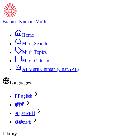
Brahma Kumaris
Murli
Home
Murli Search
Murli Topics
Murli Chintan
AI Murli Chintan (ChatGPT)
Languages
E
English
ह
हिंदी
ગ
ગુજરાતી
త
తెలుగు
Library