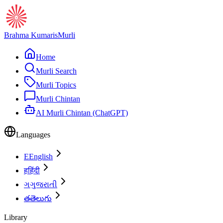
Brahma Kumaris
Murli
Home
Murli Search
Murli Topics
Murli Chintan
AI Murli Chintan (ChatGPT)
Languages
E
English
ह
हिंदी
ગ
ગુજરાતી
త
తెలుగు
Library