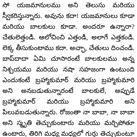
సో యజమానులము అని తెలుసు మరియు
స్వీకరిస్తున్నారు. అవును కదా! యజమానులు కూడా
మరియు బాలకులు కూడా. అందరూ ఉన్నారా?
చేతులెత్తండి. ఆలోచించి ఎత్తండి, అలాగే ఎత్తకండి.
లెక్క తీసుకుంటాము కదా. అచ్ఛా, చేతులు దించండి.
బాప్‌దాదా ఏమి చూసారంటే బాలకులము అన్న
నిశ్చయము మరియు నషా సహజంగా ఉంటుంది
ఎందుకంటే బ్రహ్మాకుమార్‌ మరియు బ్రహ్మాకుమారి
అని అనబడుతున్నారంటే బాలకులే, అప్పుడే
బ్రహ్మాకుమార్‌ మరియు బ్రహ్మాకుమారి అని
పిలువబడుతున్నారు. రోజంతా నా బాబా, నా బాబా
అని స్మృతి తెచ్చుకుంటారు మరియు మర్చిపోతూ
ఉంటారు, తిరిగి మధ్య మధ్యలో గుర్తు తెచ్చుకుంటూ