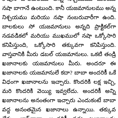
నషా బాగానే ఉంటుంది. కానీ యజమానులము అన్న
నిశ్చయము మరియు నషా నంబరువారీగా ఉంది.
బాలకులు సో యజమానులు అన్నది ప్రాక్టికల్‌గా
నడవడికలో మరియు ముఖములో నషా ఒక్కోసారి
కనిపిస్తుంది, ఒక్కోసారి తక్కువగా కనిపిస్తుంది.
వాస్తవానికి మీరు డబల్‌ యజమానులు. ఒకటి తండ్రి
ఖజానాలకు యజమానులు మీరు. అందరూ ఈ
ఖజానాలకు యజమానులే కదా? బాబా అందరికీ ఒకే
విధంగా ఖజానాలను ఇచ్చారు. కొందరికి లక్ష ఇచ్చి,
మరి కొందరికి వెయ్యి ఇవ్వలేదు. అందరికీ అన్ని
ఖజానాలను అనంతంగా ఇచ్చారు ఎందుకంటే బాబా
వద్ద అనంతమైన ఖజానాలు ఉన్నాయి. తక్కువ