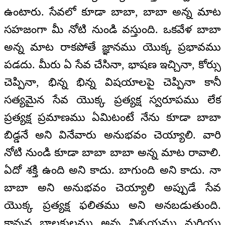
ఉంటారు. సేవలో కూడా బాబా, బాబా అన్న మాట
సహజంగా మీ నోటి నుండి వస్తుంది. ఒకవేళ బాబా
అన్న మాట రాకపోతే జ్ఞానము యొక్క ప్రభావము
పడదు. మీరు ఏ సేవ చేసినా, భాషణ ఇచ్చినా, కోర్సు
చెప్పినా, భిన్న భిన్న విషయాలపై చెప్పినా కానీ
సత్యమైన సేవ యొక్క ప్రత్యక్ష స్వరూపము లేక
ప్రత్యక్ష ప్రమాణము ఏమిటంటే నేను కూడా బాబా
బిడ్డనే అని వినేవారు అనుభవం చెయ్యాలి. వారి
నోటి నుండి కూడా బాబా బాబా అన్న మాట రావాలి.
ఏదో శక్తి ఉంది అని కాదు. బాగుంది అని కాదు. నా
బాబా అని అనుభవం చెయ్యాలి అప్పుడే సేవ
యొక్క ప్రత్యక్ష ఫలితము అని అనబడుతుంది.
కావున బాలకులము అన్న నిశ్చయము మరియు