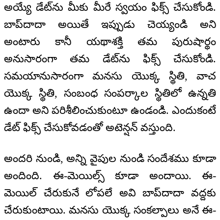
అయ్యే డేట్‌ను మీకు మీరే స్వయం ఫిక్స్‌ చేసుకోండి.
బాప్‌దాదా అయితే ఇప్పుడు చెయ్యండి అని
అంటారు కానీ యథాశక్తి తమ పురుషార్థం
అనుసారంగా తమ డేట్‌ను ఫిక్స్‌ చేసుకోండి.
సమయానుసారంగా మనసు యొక్క స్థితి, వాచ
యొక్క స్థితి, సంబంధ సంపర్కాల స్థితిలో ఉన్నతి
ఉందా అని పరిశీలించుకుంటూ ఉండండి. ఎందుకంటే
డేట్‌ ఫిక్స్‌ చేసుకోవడంతో అటెన్షన్‌ వస్తుంది.
అందరి నుండి, అన్ని వైపుల నుండి సందేశము కూడా
అందింది. ఈ-మెయిల్స్‌ కూడా అందాయి. ఈ-
మెయిల్‌ చేరుకునే లోపలే అవి బాప్‌దాదా వద్దకు
చేరుకుంటాయి. మనసు యొక్క సంకల్పాలు అనే ఈ-