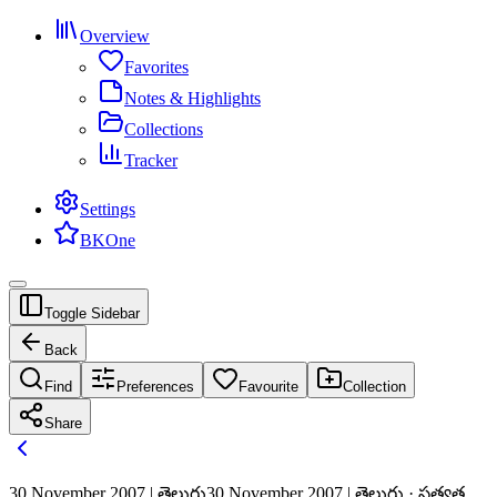
Overview
Favorites
Notes & Highlights
Collections
Tracker
Settings
BKOne
Toggle Sidebar
Back
Find
Preferences
Favourite
Collection
Share
30 November 2007 | తెలుగు
30 November 2007 | తెలుగు · సత్యత