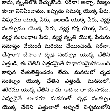
కాదు, స్మృతిలోకి తెచ్చుకోండి. సరేనా! అచ్ఛా. రిజల్టు
కూడా వినిపించాము. ఇప్పుడు సమస్య యొక్క పేరు,
విఘ్నము యొక్క పేరు, అలజడి యొక్క పేరు, వ్యర్థ
సంకల్పము యొక్క పేరు, వ్యర్థ కర్మ యొక్క పేరు,
వ్యర్థ సంబంధాల పేరు, వ్యర్థ స్మృతి యొక్క పేరును
సమాప్తం చేయండి మరియు చేయించండి. సరేనా,
చేస్తారా? చేస్తారా? దృఢ సంకల్పం యొక్క చేతిని
ఎత్తండి, ఈ చేతిని ఎత్తడమైతే సాధారణమైపోయింది
కావున చేతులెత్తించడం లేదు. మనసులో దృఢ
సంకల్పం యొక్క చేతిని ఎత్తండి. మనసులో,
శరీరము యొక్క చేతిని కాదు. అది చాలా చూసాము.
ఎప్పుడైతే అందరూ మనసుతో దృఢ సంకల్పం
యొక్క చేతిని ఎత్తుతారో అప్పుడే విశ్వములోని