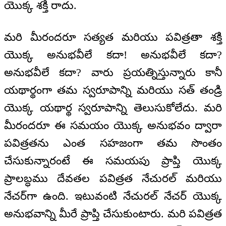
యొక్క శక్తి రాదు.
మరి మీరందరూ సత్యత మరియు పవిత్రతా శక్తి
యొక్క అనుభవీలే కదా! అనుభవీలే కదా?
అనుభవీలే కదా? వారు ప్రయత్నిస్తున్నారు కానీ
యథార్థంగా తమ స్వరూపాన్ని మరియు సత్‌ తండ్రి
యొక్క యథార్థ స్వరూపాన్ని తెలుసుకోలేదు. మరి
మీరందరూ ఈ సమయం యొక్క అనుభవం ద్వారా
పవిత్రతను ఎంత సహజంగా తమ సొంతం
చేసుకున్నారంటే ఈ సమయపు ప్రాప్తి యొక్క
ప్రాలబ్ధము దేవతల పవిత్రత నేచురల్‌ మరియు
నేచర్‌గా ఉంది. ఇటువంటి నేచురల్‌ నేచర్‌ యొక్క
అనుభవాన్ని మీరే ప్రాప్తి చేసుకుంటారు. మరి పవిత్రత