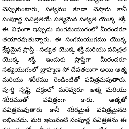
చెప్పుకుంటారు, సత్యము కూడా చెప్తారు కానీ
సంపూర్ణ పవిత్రతయే సత్యమైన సత్యత యొక్క శక్తి.
ఈ విధంగా ఇప్పుడు సంగమయుగంలో మీరందరూ
తయారవుతున్నారు. ఈ సంగమయుగము యొక్క
శ్రేష్ఠమైన ప్రాప్తి - సత్యత యొక్క శక్తి మరియు పవిత్రత
యొక్క శక్తి. ఇందుకు ప్రాప్తిగా మీరందరూ
సత్యయుగంలో బ్రాహ్మణ సో దేవతలుగా అయి ఆత్మ
మరియు శరీరము రెండింటితో పవిత్రమవుతారు.
పూర్తి సృష్టి చక్రంలో మరెవ్వరూ ఆత్మ మరియు
శరీరముతో పవిత్రంగా కారు. ఆత్మతో
పవిత్రమవుతారు కానీ శరీరమైతే పవిత్రమైనది
లభించదు. మరి ఇటువంటి సంపూర్ణ పవిత్రతను ఈ