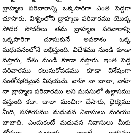
బ్రాహ్మణ పరివారాన్ని ఒక్కసారిగా ఎంత పెద్దగా
చూసారు. విశ్వంలోని బ్రాహ్మణ పరివారము యొక్క
సోదర సోదరీలు తమ బ్రాహ్మణ పరివారాన్ని
ఒక్కసారిగా చూసుకునే అవకాశం ఒక్క
మధువనంలోనే లభిస్తుంది. విదేశము నుండి కూడా
వస్తారు, దేశం నుండి కూడా వస్తారు. ఇంత పెద్ద
పరివారము కలుసుకోవడము కూడా విశేషంగా
సంతోషకరమైన విషయమే. వాహ్‌ నా బాబా, వాహ్‌
నా బ్రాహ్మణ పరివారము అని మనసులో ఉల్లాసము
వస్తుంది కదా. చాలా మంచిగా చేసారు, ధైర్యము
మీది, సహాయము మధువన నివాసులు మరియు
బాబాది. ఎందుకంటే మధువన నివాసులు మీకు
తోడుగా ఉంటారు కాబట్టే కార్యము