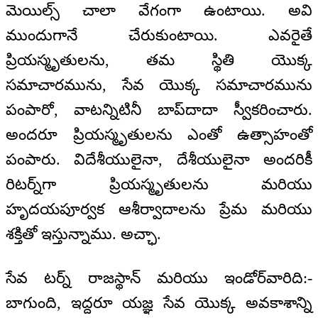
మెయిల్స్‌ చాలా వేగంగా ఉంటాయి. అవి
ముందుగానే చేరుకుంటాయి. ఎవరైతే
ప్రియస్మృతులను, తమ స్థితి యొక్క
సమాచారమును, సేవ యొక్క సమాచారమును
పంపారో, వాటన్నిటినీ బాప్‌దాదా స్వీకరించారు.
అందరూ ప్రియస్మృతులను ఎంతో ఉత్సాహంతో
పంపారు. విదేశీయులైనా, దేశీయులైనా అందరికీ
రిటర్న్‌గా ప్రియస్మృతులను మరియు
హృదయపూర్వక ఆశీర్వాదాలను ప్రేమ మరియు
శక్తితో ఇస్తున్నాము. అచ్ఛా.
సేవ టర్న్‌ రాజస్థాన్‌ మరియు ఇండోర్‌వారిది:-
బాగుంది, ఇద్దరూ యజ్ఞ సేవ యొక్క అవకాశాన్ని