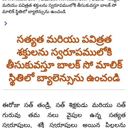
మరియు పవిత్రత శక్తులను స్వరూపములోకి తీసుకువస్తూ బాలక్‌ సో
మాలిక్‌ స్థితిలో బ్యాలెన్సును ఉంచండి
సత్యత మరియు పవిత్రత
శక్తులను స్వరూపములోకి
తీసుకువస్తూ బాలక్‌ సో మాలిక్‌
స్థితిలో బ్యాలెన్సును ఉంచండి
ఈరోజు సత్‌ తండ్రి, సత్‌ శిక్షకుడు మరియు సత్‌
గురువు తమ నలు వైపుల ఉన్న సత్యత
స్వరూపులు, శక్తి స్వరూపులు అయిన పిల్లలను