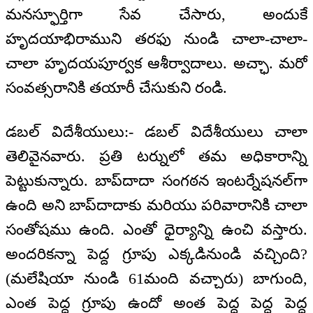
మనస్ఫూర్తిగా సేవ చేసారు, అందుకే
హృదయాభిరాముని తరఫు నుండి చాలా-చాలా-
చాలా హృదయపూర్వక ఆశీర్వాదాలు. అచ్ఛా. మరో
సంవత్సరానికి తయారీ చేసుకుని రండి.
డబల్‌ విదేశీయులు:- డబల్‌ విదేశీయులు చాలా
తెలివైనవారు. ప్రతి టర్నులో తమ అధికారాన్ని
పెట్టుకున్నారు. బాప్‌దాదా సంగఠన ఇంటర్నేషనల్‌గా
ఉంది అని బాప్‌దాదాకు మరియు పరివారానికి చాలా
సంతోషము ఉంది. ఎంతో ధైర్యాన్ని ఉంచి వస్తారు.
అందరికన్నా పెద్ద గ్రూపు ఎక్కడినుండి వచ్చింది?
(మలేషియా నుండి 61మంది వచ్చారు) బాగుంది,
ఎంత పెద్ద గ్రూపు ఉందో అంత పెద్ద పెద్ద పెద్ద