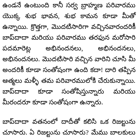
ఉండనే ఉంటుంది కానీ సర్వ బ్రాహ్మణ పరివారము
యొక్క శుభ భావన, శుభ కామన కూడా మీతో
ఉన్నాయి. క్రొత్తగా, మొదటిసారిగా వచ్చినవారందరికీ
బాప్‌దాదా మరియు పరివారము తరఫున మరోసారి
పదమారెట్ల అభినందనలు, అభినందనలు,
అభినందనలు. మొదటిసారి వచ్చిన వారిని చూసి మీ
అందరికీ కూడా సంతోషంగా ఉంది కదా! దారి తప్పిన
ఆత్మలు మళ్ళీ తమ పరివారములోకి చేరుకున్నాయి.
బాప్‌దాదా కూడా సంతోషిస్తున్నారు మరియు
మీరందరూ కూడా సంతోషంగా ఉన్నారు.
బాప్‌దాదా వతనంలో దాదీతో కలిసి ఒక రిజల్టును
చూసారు. ఏ రిజల్టును చూసారు? మేము బాలకులు