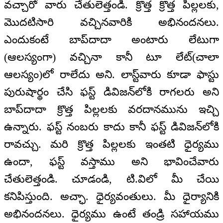
వచ్చారో వారు చేతులెత్తండి. క్రొత్త క్రొత్త పిల్లలకు,
మొదటిసారి వచ్చినవారికి అభినందనలు.
ఎందుకంటే బాప్‌దాదా అంటారు లేటుగా
(ఆలస్యంగా) వచ్చినా కానీ టూ లేట్‌(చాలా
ఆలస్యం)లో రాలేదు అని. లాస్ట్‌వారు కూడా ఫాస్టు
పురుషార్థం చేసి ఫస్ట్‌ డివిజన్‌లోకి రాగలరు అని
బాప్‌దాదా క్రొత్త పిల్లలకు వరదానమును ఇచ్చి
ఉన్నారు. ఫస్ట్‌ నంబరు కాదు కానీ ఫస్ట్‌ డివిజన్‌లోకి
రావచ్చు. మరి క్రొత్త పిల్లలకు ఇంతటి ధైర్యము
ఉందా, ఫస్ట్‌ వస్తాము అని భావించేవారు
చేతులెత్తండి. చూడండి, టి.విలో మీ చేయి
కనిపిస్తుంది. అచ్ఛా. ధైర్యవంతులు. మీ ధైర్యానికి
అభినందనలు. ధైర్యము ఉంటే తండ్రి సహాయము