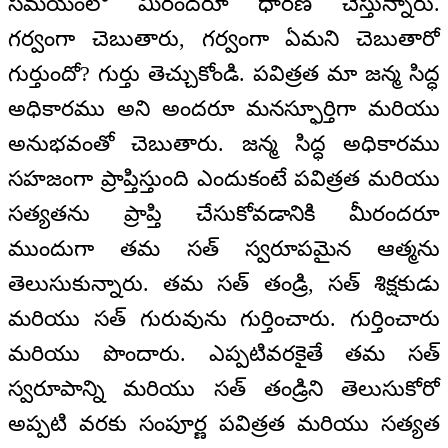
సమయంలో మీరందరూ ధారణ చేస్తున్నారు.
గర్వంగా చెబుతారు, గర్వంగా ఏమని చెబుతారో
గుర్తుందో? గుర్తు తెచ్చుకోండి. పవిత్రత మా జన్మ సిద్ధ
అధికారము అని అందరూ మనస్ఫూర్తిగా మరియు
అనుభవంతో చెబుతారు. జన్మ సిద్ధ అధికారము
సహజంగా ప్రాప్తిస్తుంది ఎందుకంటే పవిత్రత మరియు
సత్యతను ప్రాప్తి చేసుకోవడానికి మీరందరూ
ముందుగా తమ సత్‌ స్వరూపమైన ఆత్మను
తెలుసుకున్నారు. తమ సత్‌ తండ్రి, సత్‌ శిక్షకుడు
మరియు సత్‌ గురువును గుర్తించారు. గుర్తించారు
మరియు పొందారు. ఎప్పటివరకైతే తమ సత్‌
స్వరూపాన్ని మరియు సత్‌ తండ్రిని తెలుసుకోరో
అప్పటి వరకు సంపూర్ణ పవిత్రత మరియు సత్యత