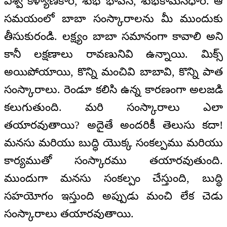
విశ్వ కళ్యాణకారి, శుభ భావన, శుభకామనధారి. ఆ
సమయంలో బాబా సంస్కారాలను మీ ముందుకు
తీసుకురండి. లక్ష్యం బాబా సమానంగా కావాలి అని
కానీ లక్షణాలు రావణునివి ఉన్నాయి. మిక్స్‌
అయిపోయాయి, కొన్ని మంచివి బాబావి, కొన్ని పాత
సంస్కారాలు. రెండూ కలిసి ఉన్న కారణంగా అలజడి
కలుగుతుంది. మరి సంస్కారాలు ఎలా
తయారవుతాయి? అదైతే అందరికీ తెలుసు కదా!
మనసు మరియు బుద్ధి యొక్క సంకల్పము మరియు
కార్యముతో సంస్కారము తయారవుతుంది.
ముందుగా మనసు సంకల్పం చేస్తుంది, బుద్ధి
సహయోగం ఇస్తుంది అప్పుడు మంచి లేక చెడు
సంస్కారాలు తయారవుతాయి.