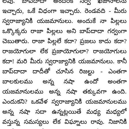
లేవు. బాప్‌దాదా అందరికీ సర్వ ఖజానాలను
ఇచ్చారు, ఒకే విధంగా ఇచ్చారు. రెండవది - మీరు
స్వరాజ్యానికి యజమానులు. అందుకే నా పిల్లలు
ఒక్కొక్కరు రాజా పిల్లలు అని బాప్‌దాదా గర్వంగా
చెబుతారు. రాజా పిల్లలే కదా? ప్రజలు కాదు కదా?
రాజయోగులా లేక ప్రజాయోగులా? రాజయోగులు
కదా! మరి మీరు స్వరాజ్యానికి యజమానులు. కానీ
బాప్‌దాదా దాదీతో చూసిన రిజల్టు - ఎంతగా
బాలకులము అన్న నషా ఉందో అంతగా
యజమానులము అన్న నషా తక్కువగా ఉంది.
ఎందుకని? ఒకవేళ స్వరాజ్యానికి యజమానులము
అన్న నషా సదా ఉన్నట్లయితే మధ్య మధ్యలో
వస్తున్న సమస్యలు లేక విఘ్నాలు రావు. నిజానికి