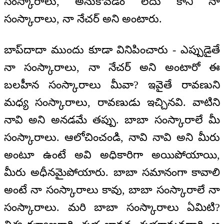
సంస్కారాలు, అనుకోవడం లేదు కానీ నా
సంస్కారాలు, నా నేచర్‌ అని అంటారు.
బాప్‌దాదా ముందు కూడా వినిపించారు - ఎప్పుడైతే
నా సంస్కారాలు, నా నేచర్‌ అని అంటారో ఈ
బలహీన సంస్కారాలు మీవా? ఇవైతే రావణుని
మధ్య సంస్కారాలు, రావణుడు ఇచ్చినవి. వాటిని
నావి అని అనడమే తప్పు. బాబా సంస్కారాలే మీ
సంస్కారాలు. ఆలోచించండి, నావి నావి అని మీరు
అంటూ ఉంటే అవి అధికారిగా అయిపోయాయి,
మీరు అధీనమైపోయారు. బాబా సమానంగా కావాలి
అంటే నా సంస్కారాలు కావు, బాబా సంస్కారాలే నా
సంస్కారాలు. మరి బాబా సంస్కారాలు ఏమిటి?