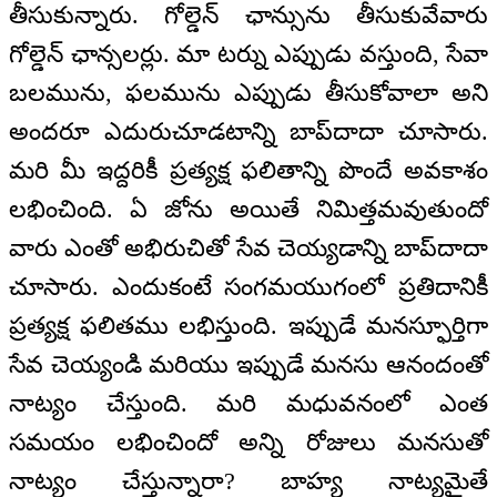
తీసుకున్నారు. గోల్డెన్‌ ఛాన్సును తీసుకువేవారు
గోల్డెన్‌ ఛాన్సలర్లు. మా టర్ను ఎప్పుడు వస్తుంది, సేవా
బలమును, ఫలమును ఎప్పుడు తీసుకోవాలా అని
అందరూ ఎదురుచూడటాన్ని బాప్‌దాదా చూసారు.
మరి మీ ఇద్దరికీ ప్రత్యక్ష ఫలితాన్ని పొందే అవకాశం
లభించింది. ఏ జోను అయితే నిమిత్తమవుతుందో
వారు ఎంతో అభిరుచితో సేవ చెయ్యడాన్ని బాప్‌దాదా
చూసారు. ఎందుకంటే సంగమయుగంలో ప్రతిదానికీ
ప్రత్యక్ష ఫలితము లభిస్తుంది. ఇప్పుడే మనస్ఫూర్తిగా
సేవ చెయ్యండి మరియు ఇప్పుడే మనసు ఆనందంతో
నాట్యం చేస్తుంది. మరి మధువనంలో ఎంత
సమయం లభించిందో అన్ని రోజులు మనసుతో
నాట్యం చేస్తున్నారా? బాహ్య నాట్యమైతే