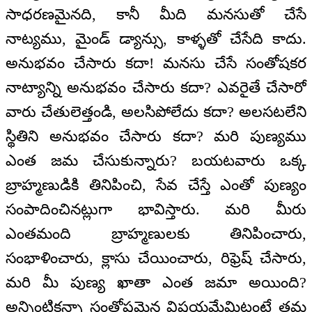
సాధరణమైనది, కానీ మీది మనసుతో చేసే
నాట్యము, మైండ్‌ డ్యాన్సు, కాళ్ళతో చేసేది కాదు.
అనుభవం చేసారు కదా! మనసు చేసే సంతోషకర
నాట్యాన్ని అనుభవం చేసారు కదా? ఎవరైతే చేసారో
వారు చేతులెత్తండి, అలసిపోలేదు కదా? అలసటలేని
స్థితిని అనుభవం చేసారు కదా? మరి పుణ్యము
ఎంత జమ చేసుకున్నారు? బయటవారు ఒక్క
బ్రాహ్మణుడికి తినిపించి, సేవ చేస్తే ఎంతో పుణ్యం
సంపాదించినట్లుగా భావిస్తారు. మరి మీరు
ఎంతమంది బ్రాహ్మణులకు తినిపించారు,
సంభాళించారు, క్లాసు చేయించారు, రిఫ్రెష్‌ చేసారు,
మరి మీ పుణ్య ఖాతా ఎంత జమా అయింది?
అన్నింటికన్నా సంతోషమైన విషయమేమిటంటే తమ