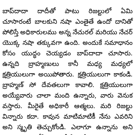
బాప్‌దాదా దాదీతో పాటు రిజల్టులో ఏమి
చూసారంటే బాలకుని నషా ఎంతైతే ఉందో దానితో
పోలిస్తే అధికారులము అన్న నేచురల్‌ మరియు నేచర్‌
యొక్క నషా తక్కువగా ఉంది. అందుకే సమాధానం
కోసం యుద్ధం చెయ్యడం బాప్‌దాదా చూసారు.
ఉన్నది బ్రాహ్మణులు కానీ మధ్య మధ్యలో
క్షత్రియులుగా అయిపోతారు. క్షత్రియులుగా కాకండి.
బ్రాహ్మణ్‌ సో దేవతలుగా కావాలి. క్షత్రియులుగా
అయ్యేవారు చాలా మంది ఉన్నారు, వారు వెనుక
వస్తారు. మీరైతే అధికారీ ఆత్మలు. మరి రిజల్టు
విన్నారు కదా. కావున మాటిమాటికీ నేను ఎవరిని
అని స్మృతి తెచ్చుకోండి. ఎలాగూ ఉన్నాను అని