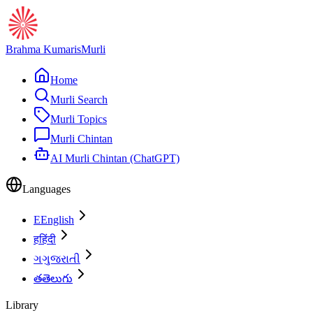
Brahma Kumaris
Murli
Home
Murli Search
Murli Topics
Murli Chintan
AI Murli Chintan (ChatGPT)
Languages
E
English
ह
हिंदी
ગ
ગુજરાતી
త
తెలుగు
Library