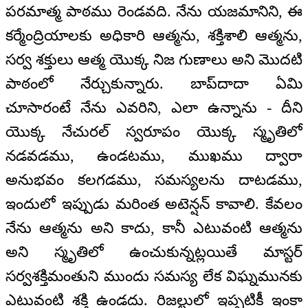
పరమాత్మ పాఠము రెండవది. నేను యజమానిని, ఈ
కర్మేంద్రియాలకు అధికారి ఆత్మను, శక్తిశాలి ఆత్మను,
సర్వ శక్తులు ఆత్మ యొక్క నిజ గుణాలు అని మొదటి
పాఠంలో నేర్చుకున్నారు. బాప్‌దాదా ఏమి
చూసారంటే నేను ఎవరిని, ఎలా ఉన్నాను - దీని
యొక్క నేచురల్‌ స్వరూపం యొక్క స్మృతిలో
నడవడము, ఉండటము, ముఖము ద్వారా
అనుభవం కలగడము, సమస్యలను దాటడము,
ఇందులో ఇప్పుడు మరింత అటెన్షన్‌ కావాలి. కేవలం
నేను ఆత్మను అని కాదు, కానీ ఎటువంటి ఆత్మను
అని స్మృతిలో ఉంచుకున్నట్లయితే మాస్టర్‌
సర్వశక్తిమంతుని ముందు సమస్య లేక విఘ్నమునకు
ఎటువంటి శక్తి ఉండదు. రిజల్టులో ఇప్పటికీ ఇంకా