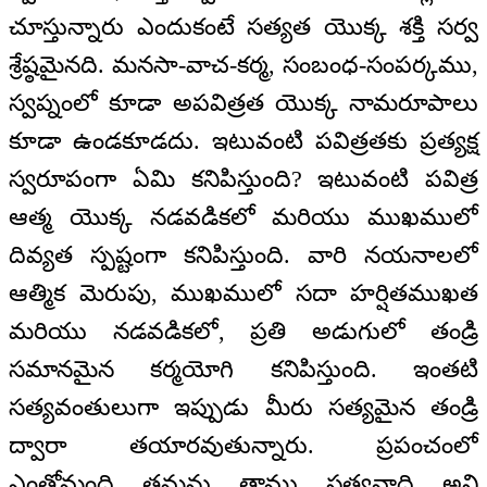
చూస్తున్నారు ఎందుకంటే సత్యత యొక్క శక్తి సర్వ
శ్రేష్ఠమైనది. మనసా-వాచ-కర్మ, సంబంధ-సంపర్కము,
స్వప్నంలో కూడా అపవిత్రత యొక్క నామరూపాలు
కూడా ఉండకూడదు. ఇటువంటి పవిత్రతకు ప్రత్యక్ష
స్వరూపంగా ఏమి కనిపిస్తుంది? ఇటువంటి పవిత్ర
ఆత్మ యొక్క నడవడికలో మరియు ముఖములో
దివ్యత స్పష్టంగా కనిపిస్తుంది. వారి నయనాలలో
ఆత్మిక మెరుపు, ముఖములో సదా హర్షితముఖత
మరియు నడవడికలో, ప్రతి అడుగులో తండ్రి
సమానమైన కర్మయోగి కనిపిస్తుంది. ఇంతటి
సత్యవంతులుగా ఇప్పుడు మీరు సత్యమైన తండ్రి
ద్వారా తయారవుతున్నారు. ప్రపంచంలో
ఎంతోమంది తమను తాము సత్యవాది అని