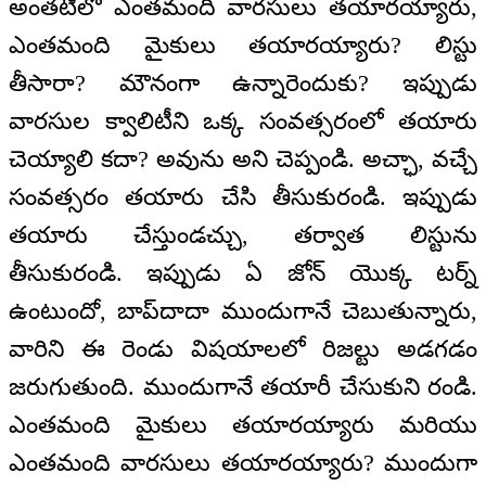
అంతటిలో ఎంతమంది వారసులు తయారయ్యారు,
ఎంతమంది మైకులు తయారయ్యారు? లిస్టు
తీసారా? మౌనంగా ఉన్నారెందుకు? ఇప్పుడు
వారసుల క్వాలిటీని ఒక్క సంవత్సరంలో తయారు
చెయ్యాలి కదా? అవును అని చెప్పండి. అచ్ఛా, వచ్చే
సంవత్సరం తయారు చేసి తీసుకురండి. ఇప్పుడు
తయారు చేస్తుండచ్చు, తర్వాత లిస్టును
తీసుకురండి. ఇప్పుడు ఏ జోన్‌ యొక్క టర్న్‌
ఉంటుందో, బాప్‌దాదా ముందుగానే చెబుతున్నారు,
వారిని ఈ రెండు విషయాలలో రిజల్టు అడగడం
జరుగుతుంది. ముందుగానే తయారీ చేసుకుని రండి.
ఎంతమంది మైకులు తయారయ్యారు మరియు
ఎంతమంది వారసులు తయారయ్యారు? ముందుగా