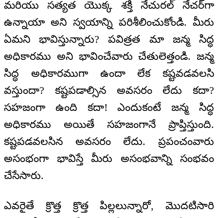
మరియు సత్యత యొక్క శక్తి నేచురల్‌ నేచర్‌గా
ఉన్నాయా అని స్వయాన్ని పరిశీలించుకోండి. మీరు
ఏమని భావిస్తున్నారు? పవిత్రత మా జన్మ సిద్ధ
అధికారము అని భావించేవారు చేతులెత్తండి. జన్మ
సిద్ధ అధికారముగా ఉందా లేక కష్టవడవలసి
వస్తుందా? కష్టపడాల్సిన అవసరం లేదు కదా?
సహజంగా ఉంది కదా! ఎందుకంటే జన్మ సిద్ధ
అధికారము అయితే సహజంగానే ప్రాప్తిస్తుంది.
కష్టపడవలసిన అవసరం లేదు. ప్రపంచంవారు
అసంభంగా భావిస్తే మీరు అసంభవాన్ని సంభవం
చేసేసారు.
ఎవరైతే క్రొత్త క్రొత్త పిల్లలున్నారో, మొదటిసారి