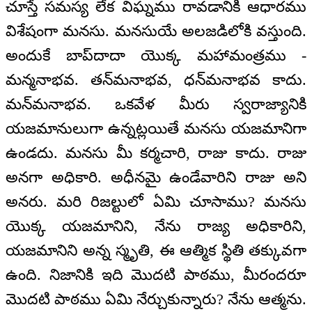
చూస్తే సమస్య లేక విఘ్నము రావడానికి ఆధారము
విశేషంగా మనసు. మనసుయే అలజడిలోకి వస్తుంది.
అందుకే బాప్‌దాదా యొక్క మహామంత్రము -
మన్మనాభవ. తన్‌మనాభవ, ధన్‌మనాభవ కాదు.
మన్‌మనాభవ. ఒకవేళ మీరు స్వరాజ్యానికి
యజమానులుగా ఉన్నట్లయితే మనసు యజమానిగా
ఉండదు. మనసు మీ కర్మచారి, రాజు కాదు. రాజు
అనగా అధికారి. అధీనమై ఉండేవారిని రాజు అని
అనరు. మరి రిజల్టులో ఏమి చూసాము? మనసు
యొక్క యజమానిని, నేను రాజ్య అధికారిని,
యజమానిని అన్న స్మృతి, ఈ ఆత్మిక స్థితి తక్కువగా
ఉంది. నిజానికి ఇది మొదటి పాఠము, మీరందరూ
మొదటి పాఠము ఏమి నేర్చుకున్నారు? నేను ఆత్మను.