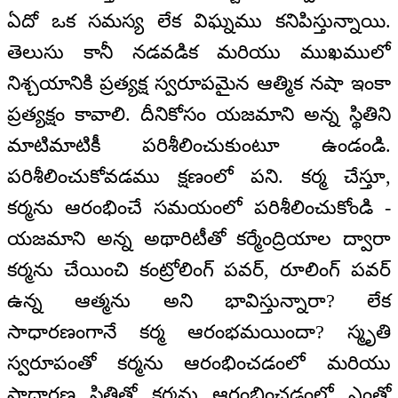
ఏదో ఒక సమస్య లేక విఘ్నము కనిపిస్తున్నాయి.
తెలుసు కానీ నడవడిక మరియు ముఖములో
నిశ్చయానికి ప్రత్యక్ష స్వరూపమైన ఆత్మిక నషా ఇంకా
ప్రత్యక్షం కావాలి. దీనికోసం యజమాని అన్న స్థితిని
మాటిమాటికీ పరిశీలించుకుంటూ ఉండండి.
పరిశీలించుకోవడము క్షణంలో పని. కర్మ చేస్తూ,
కర్మను ఆరంభించే సమయంలో పరిశీలించుకోండి -
యజమాని అన్న అథారిటీతో కర్మేంద్రియాల ద్వారా
కర్మను చేయించి కంట్రోలింగ్‌ పవర్‌, రూలింగ్‌ పవర్‌
ఉన్న ఆత్మను అని భావిస్తున్నారా? లేక
సాధారణంగానే కర్మ ఆరంభమయిందా? స్మృతి
స్వరూపంతో కర్మను ఆరంభించడంలో మరియు
సాధారణ స్థితితో కర్మను ఆరంభించడంలో ఎంతో