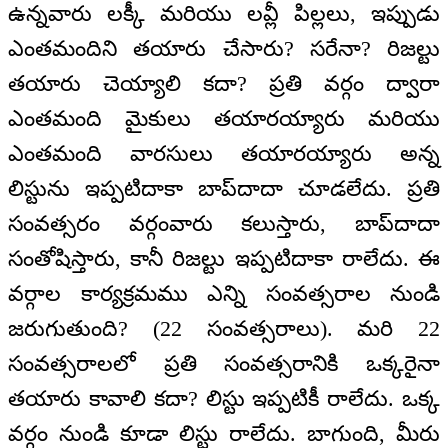
ఉన్నవారు లక్కీ మరియు లవ్లీ పిల్లలు, ఇప్పుడు
ఎంతమందిని తయారు చేసారు? సరేనా? రిజల్టు
తయారు చెయ్యాలి కదా? ప్రతి వర్గం ద్వారా
ఎంతమంది మైకులు తయారయ్యారు మరియు
ఎంతమంది వారసులు తయారయ్యారు అన్న
లిస్టును ఇప్పటిదాకా బాప్‌దాదా చూడలేదు. ప్రతి
సంవత్సరం వర్గంవారు కలుస్తారు, బాప్‌దాదా
సంతోషిస్తారు, కానీ రిజల్టు ఇప్పటిదాకా రాలేదు. ఈ
వర్గాల కార్యక్రమము ఎన్ని సంవత్సరాల నుండి
జరుగుతుంది? (22 సంవత్సరాలు). మరి 22
సంవత్సరాలలో ప్రతి సంవత్సరానికి ఒక్కరైనా
తయారు కావాలి కదా? లిస్టు ఇప్పటికీ రాలేదు. ఒక్క
వర్గం నుండి కూడా లిస్టు రాలేదు. బాగుంది, మీరు