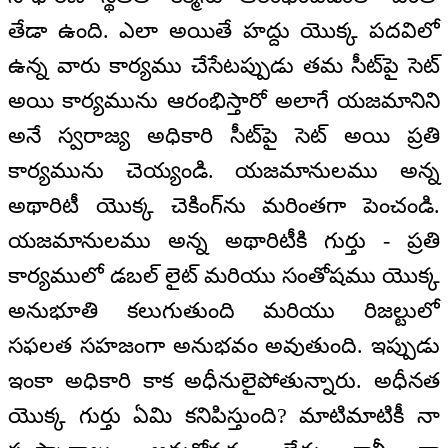
తేడా ఉంది. ఎలా అయితే హద్దు యొక్క పదవిలో
ఉన్న వారు కార్యము చేసేటప్పుడు తమ సీట్‌పై సెట్‌
అయి కార్యమును ఆరంభిస్తారో అలాగే యజమానిని
అనే స్వరాజ్య అధికారి సీట్‌పై సెట్‌ అయి ప్రతి
కార్యమును చెయ్యండి. యజమానులము అన్న
అథారిటీ యొక్క చెకింగ్‌ను మరింతగా పెంచండి.
యజమానులము అన్న అథారిటీకి గుర్తు - ప్రతి
కార్యములో డబల్‌ లైట్‌ మరియు సంతోషము యొక్క
అనుభూతి కలుగుతుంది మరియు రిజల్టులో
సఫలత సహజంగా అనుభవం అవుతుంది. ఇప్పుడు
ఇంకా అధికారి కాక అధీనులైపోతున్నారు. అధీనత
యొక్క గుర్తు ఏమి కనిపిస్తుంది? మాటిమాటికీ నా