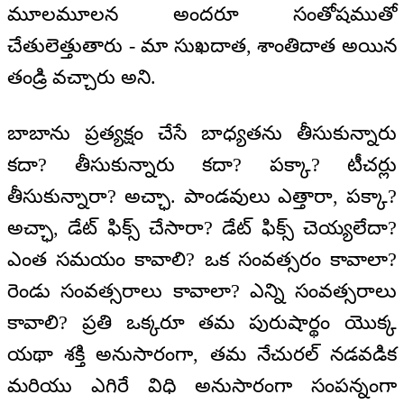
మూలమూలన అందరూ సంతోషముతో
చేతులెత్తుతారు - మా సుఖదాత, శాంతిదాత అయిన
తండ్రి వచ్చారు అని.
బాబాను ప్రత్యక్షం చేసే బాధ్యతను తీసుకున్నారు
కదా? తీసుకున్నారు కదా? పక్కా? టీచర్లు
తీసుకున్నారా? అచ్ఛా. పాండవులు ఎత్తారా, పక్కా?
అచ్ఛా, డేట్‌ ఫిక్స్‌ చేసారా? డేట్‌ ఫిక్స్‌ చెయ్యలేదా?
ఎంత సమయం కావాలి? ఒక సంవత్సరం కావాలా?
రెండు సంవత్సరాలు కావాలా? ఎన్ని సంవత్సరాలు
కావాలి? ప్రతి ఒక్కరూ తమ పురుషార్థం యొక్క
యథా శక్తి అనుసారంగా, తమ నేచురల్‌ నడవడిక
మరియు ఎగిరే విధి అనుసారంగా సంపన్నంగా