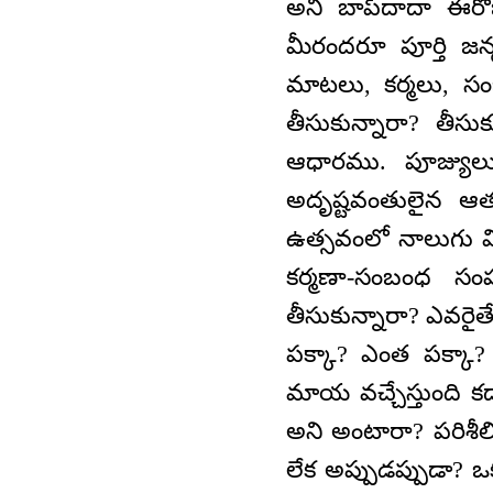
అని బాప్‌దాదా ఈర
మీరందరూ పూర్తి జన్
మాటలు, కర్మలు, సంబ
తీసుకున్నారా? తీసుక
ఆధారము. పూజ్యులుగా
అదృష్టవంతులైన ఆ
ఉత్సవంలో నాలుగు వి
కర్మణా-సంబంధ సంపర
తీసుకున్నారా? ఎవరైతే 
పక్కా? ఎంత పక్కా?
మాయ వచ్చేస్తుంది క
అని అంటారా? పరిశీలిం
లేక అప్పుడప్పుడా? ఒ