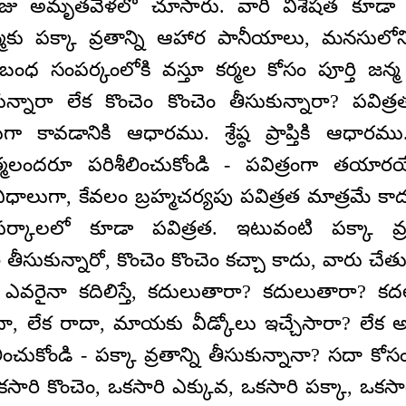
ోజు అమృతవేళలో చూసారు. వారి విశేషత కూడా
మకు పక్కా వ్రతాన్ని ఆహార పానీయాలు, మనసులోన
ంధ సంపర్కంలోకి వస్తూ కర్మల కోసం పూర్తి జన్మ కొ
ున్నారా లేక కొంచెం కొంచెం తీసుకున్నారా? పవిత్రత
 కావడానికి ఆధారము. శ్రేష్ఠ ప్రాప్తికి ఆధారము
త్మలందరూ పరిశీలించుకోండి - పవిత్రంగా తయార
ధాలుగా, కేవలం బ్రహ్మచర్యపు పవిత్రత మాత్రమే కా
్కాలలో కూడా పవిత్రత. ఇటువంటి పక్కా వ్రతా
తీసుకున్నారో, కొంచెం కొంచెం కచ్చా కాదు, వారు చేతుల
 ఎవరైనా కదిలిస్తే, కదులుతారా? కదులుతారా? కద
దా, లేక రాదా, మాయకు వీడ్కోలు ఇచ్చేసారా? లేక అ
చుకోండి - పక్కా వ్రతాన్ని తీసుకున్నానా? సదా కోస
కసారి కొంచెం, ఒకసారి ఎక్కువ, ఒకసారి పక్కా, ఒకస