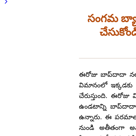
సంగమ బ్యాంక
చేసుకోండ
ఈరోజు బాప్‌దాదా నలు
విమానంలో ఇక్కడకు 
చేరుస్తుంది. ఈరోజ
ఉండటాన్ని బాప్‌దాద
ఉన్నారు. ఈ పరమాత్మ
నుండి అతీతంగా అవ్యక