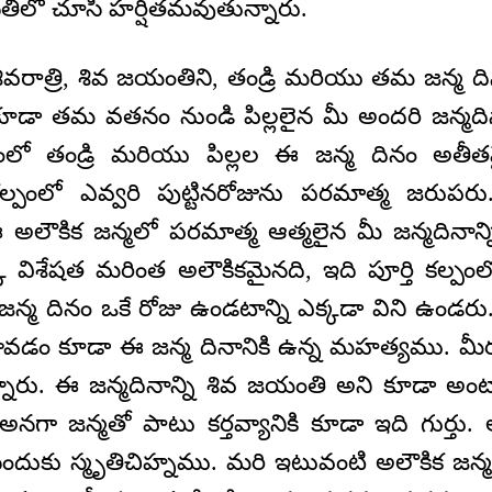
థితిలో చూసి హర్షితమవుతున్నారు.
వరాత్రి, శివ జయంతిని, తండ్రి మరియు తమ జన్మ దిన
కూడా తమ వతనం నుండి పిల్లలైన మీ అందరి జన్మదిన
ల్పంలో తండ్రి మరియు పిల్లల ఈ జన్మ దినం అత
ి కల్పంలో ఎవ్వరి పుట్టినరోజును పరమాత్మ జరుప
 అలౌకిక జన్మలో పరమాత్మ ఆత్మలైన మీ జన్మదినాన్న
విశేషత మరింత అలౌకికమైనది, ఇది పూర్తి కల్పం
 జన్మ దినం ఒకే రోజు ఉండటాన్ని ఎక్కడా విని ఉండరు.
 కావడం కూడా ఈ జన్మ దినానికి ఉన్న మహత్యము. మీ
ారు. ఈ జన్మదినాన్ని శివ జయంతి అని కూడా అంట
గా జన్మతో పాటు కర్తవ్యానికి కూడా ఇది గుర్తు. అ
జేసేందుకు స్మృతిచిహ్నము. మరి ఇటువంటి అలౌకిక జన్మ 