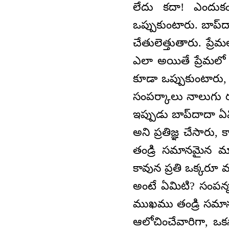
లేదు కదా! ఎందుకం
ఒప్పుకుంటారు. బాప్
చేతులెత్తుతారు. ప్రే
ఎలా అయితే ప్రేమలో ప
కూడా ఒప్పుకుంటారు,
సంపర్కాలు నాలుగు రూ
ఇప్పుడు బాప్‌దాదా ఏ
అని ప్రతిజ్ఞ చేసారు, 
తండ్రి సమానమైన
కావున ప్రతి ఒక్కరూ మ
అంటే ఏమిటి? సంపన్న
ముఖము తండ్రి సమానం
ఆలోచించేవారిగా, ఒక