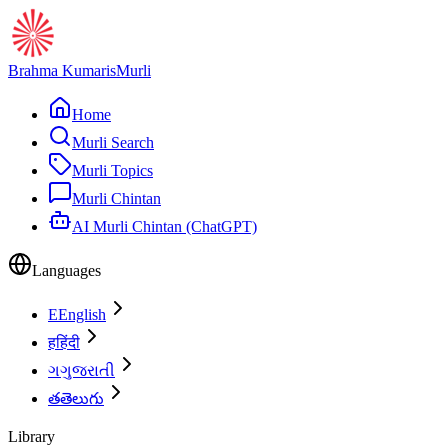
Brahma Kumaris
Murli
Home
Murli Search
Murli Topics
Murli Chintan
AI Murli Chintan (ChatGPT)
Languages
E
English
ह
हिंदी
ગ
ગુજરાતી
త
తెలుగు
Library