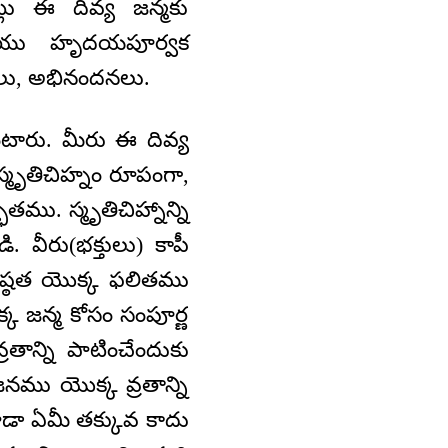
లు ఈ దివ్య జన్మకు
మరియు హృదయపూర్వక
నలు, అభినందనలు.
టారు. మీరు ఈ దివ్య
ి స్మృతిచిహ్నం రూపంగా,
ు. స్మృతిచిహ్నాన్ని
. వీరు(భక్తులు) కాపీ
రేష్ఠత యొక్క ఫలితము
్క జన్మ కోసం సంపూర్ణ
్రతాన్ని పాటించేందుకు
జనము యొక్క వ్రతాన్ని
 కూడా ఏమీ తక్కువ కాదు