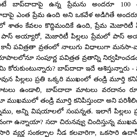
టే బాప్‌దాదాపై ఉన్న ప్రేమను అందరూ 100 శ
‌దాదాపై ఎంత ప్రేమ ఉంది అని ఒకవేళ అడిగితే అందర
మలో శాతం కేవలం కొద్దిమందికే ఉంది, ప్రేమ మెజారిటీ
ాస్‌ అయ్యారో, మెజారిటీ పిల్లలు ప్రేమలో పాస్‌ అ
 కానీ పవిత్రతా వ్రతంలో నాలుగు విధాలుగా మనసా-
పాలలోనూ సంపూర్ణ పవిత్రత వ్రతాన్ని నిర్వహించడంల
మి కోరుకుంటున్నారు? బాప్‌దాదా ఇదే ఆశిస్తున్నా
కావున పిల్లలు ప్రతి ఒక్కరి ముఖంలో తండ్రి మూర్తి క
 మాటలు ఉండాలి, బాప్‌దాదా మాటలు వరదానం ర
ా ముఖములో తండ్రి మూర్తి కనిపిస్తుందా అని పరిశీలించ
ము, అన్ని విషయాలలో సంపన్నత. ఇలాగే పిల్లలు ప
గా ఉన్నాయా? సదా చిరునవ్వు చిందిస్తున్న ముఖ
సారి వ్యర్థ సంకల్పాల నీడ కలవారిగా, ఒకసారి ఉదా