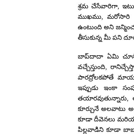
శ్రమ చేసేవారిగా, ఇ
ముఖము, మరోసారి మరొ
ఉంటుంది అని జన్మించ
తీసుకున్న మీ పని ద
బాప్‌దాదా ఏమి చూ
వచ్చేస్తుంది, రానిచ
పారద్రోలకపోతే మాయ
ఇప్పుడు ఇంకా సంప
తయారవుతున్నారు,
కూర్చునే అలవాటు అయ
కూడా దీవెనలు మరియు అ
పిల్లవాడిని కూడా బ