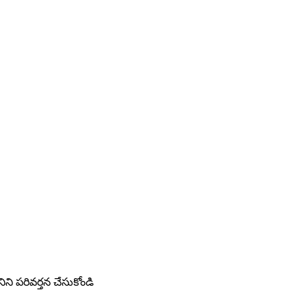
ిని పరివర్తన చేసుకోండి