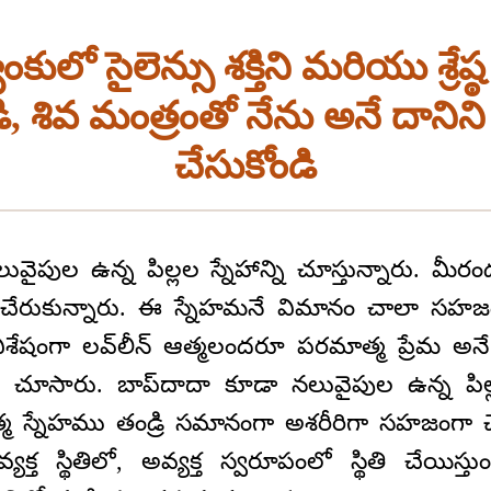
ులో సైలెన్సు శక్తిని మరియు శ్రేష
ి, శివ మంత్రంతో నేను అనే దానిని
చేసుకోండి
వైపుల ఉన్న పిల్లల స్నేహాన్ని చూస్తున్నారు. మ
చేరుకున్నారు. ఈ స్నేహమనే విమానం చాలా సహజంగా
ు విశేషంగా లవ్‌లీన్‌ ఆత్మలందరూ పరమాత్మ ప్ర
ా చూసారు. బాప్‌దాదా కూడా నలువైపుల ఉన్న పిల
 స్నేహము తండ్రి సమానంగా అశరీరిగా సహజంగా చేసేస
్త స్థితిలో, అవ్యక్త స్వరూపంలో స్థితి చేయిస్త