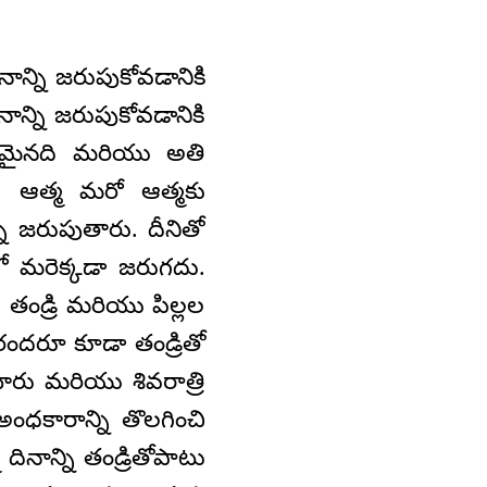
ాన్ని జరుపుకోవడానికి
ాన్ని జరుపుకోవడానికి
ీతమైనది మరియు అతి
రు. ఆత్మ మరో ఆత్మకు
ి జరుపుతారు. దీనితో
లో మరెక్కడా జరుగదు.
 తండ్రి మరియు పిల్లల
రందరూ కూడా తండ్రితో
ారు మరియు శివరాత్రి
ంధకారాన్ని తొలగించి
దినాన్ని తండ్రితోపాటు