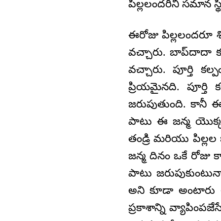
పిల్లలందరినీ సమాన స్
ఈరోజు పిల్లలందరూ శి
వచ్చారు. బాప్‌దాదా 
వచ్చారు. పూర్తి క
ప్రియమైనది. పూర్త
జరుపుతుంది. కానీ ఈ
పాటు ఈ జన్మ యొక్క 
తండ్రి మరియు పిల్లల
జన్మ దినం ఒకే రోజు
పాటు జరుపుకుంటున్న
అని కూడా అంటారు అన
ప్రకాశాన్ని వ్యాపింప