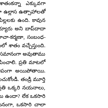
ాతంకన్నా ఎక్కువగా
ూ ఉల్లాస ఉత్సాహాలతో
 పిల్లలకు ఉంది. కావున
య్యారు అని బాప్‌దాదా
వాచా-కర్మణా, సంబంధ-
ో శాతం వచ్చేస్తుంది.
రు - సమానంగా అవుతాము
నిపించాలి. ప్రతి మాటలో
ూపంగా అయిపోతాయి.
ుకోండి. తండ్రి మూర్తి
్రతి ఒక్కరి నయనాలు,
ము ఉందా? లేక ఒకసారి
సీనంగా, ఒకసారి చాలా