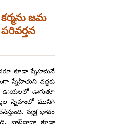
్ఠ కర్మను జమ
 పరివర్తన
ీరందరూ కూడా స్నేహమనే
 స్నేహితుని వద్దకు
ేమ అనే ఊయలలో ఊగుతూ
్లల స్నేహంలో మునిగి
్తుంది. వ్యక్త భావం
ుంది. బాప్‌దాదా కూడా