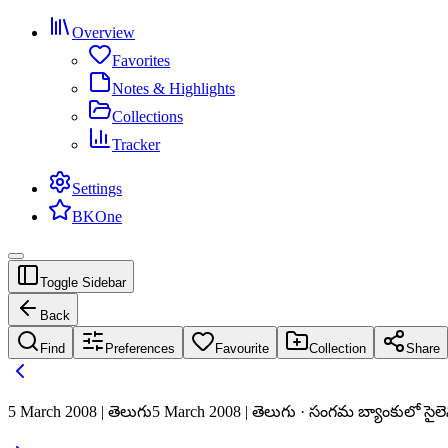
Overview
Favorites
Notes & Highlights
Collections
Tracker
Settings
BKOne
Toggle Sidebar
Back
Find
Preferences
Favourite
Collection
Share
5 March 2008 | తెలుగు
5 March 2008 | తెలుగు · సంగమ బ్యాంకులో సైలెన్స