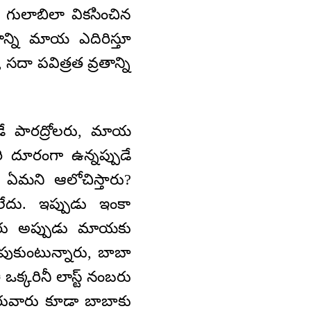
 గులాబిలా వికసించిన
ాన్ని మాయ ఎదిరిస్తూ
దా పవిత్రత వ్రతాన్ని
ే పారద్రోలరు, మాయ
రి దూరంగా ఉన్నప్పుడే
 ఏమని ఆలోచిస్తారు?
ేదు. ఇప్పుడు ఇంకా
రు అప్పుడు మాయకు
పుకుంటున్నారు, బాబా
క్కరినీ లాస్ట్‌ నంబరు
బరువారు కూడా బాబాకు