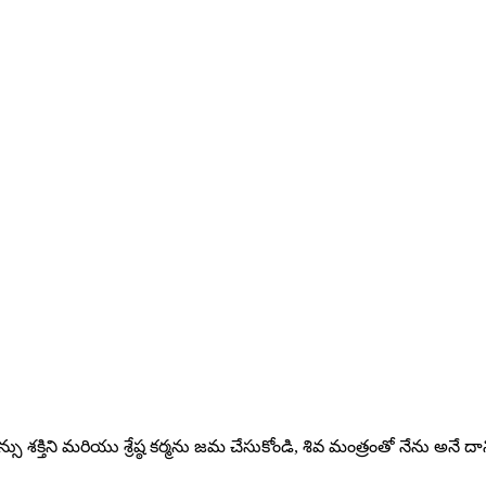
ు శక్తిని మరియు శ్రేష్ఠ కర్మను జమ చేసుకోండి, శివ మంత్రంతో నేను అనే దాన