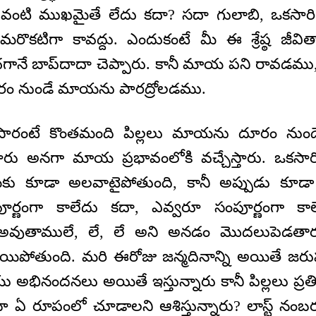
టువంటి ముఖమైతే లేదు కదా? సదా గులాబి, ఒకసారి
కటిగా కావద్దు. ఎందుకంటే మీ ఈ శ్రేష్ఠ జీవిత
గానే బాప్‌దాదా చెప్పారు. కానీ మాయ పని రావడము, స
ూరం నుండే మాయను పారద్రోలడము.
సారంటే కొంతమంది పిల్లలు మాయను దూరం నుండ
్చేస్తారు అనగా మాయ ప్రభావంలోకి వచ్చేస్తారు. ఒకసా
కు కూడా అలవాటైపోతుంది, కానీ అప్పుడు కూడా
ూర్ణంగా కాలేదు కదా, ఎవ్వరూ సంపూర్ణంగా కాల
 అవుతాములే, లే, లే అని అనడం మొదలుపెడతా
ిపోతుంది. మరి ఈరోజు జన్మదినాన్ని అయితే జరు
భినందనలు అయితే ఇస్తున్నారు కానీ పిల్లలు ప్రతి ఒ
ాబా ఏ రూపంలో చూడాలని ఆశిస్తున్నారు? లాస్ట్‌ నం