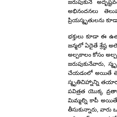
జరుపుకునే అదృష్ట
అభినందనలు తెలుప
ప్రియస్మృతులను కూడ
భక్తులు కూడా ఈ ఉత
జన్మలో ఏదైతే శ్రేష్ఠ
అల్పకాలం కోసం అల్ప
జరుపుకునేవారు, స్మృ
చేయడంలో అయితే తెలి
స్మృతిచిహ్నాన్ని తయ
పవిత్రత యొక్క వ్రతాన
మిమ్మల్ని కాపీ అయిత
తీసుకున్నారు, వారు ఒ