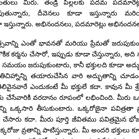
వంతులు మీరు. తండ్రి పిల్లలకు పదమ పదమారెట్
ుతున్నారు, దీవెనలు కూడా ఇస్తున్నారు 
ా ఇస్తున్నారు. అభినందనలు, పదమారెట్లు అభినంద
్సవాన్ని ఎంతో భావనతో మరియు ప్రేమతో జరుపుకుం
 అలౌకిక కర్మను చేసారో, ఇప్పుడు కూడా చేస్తున్నారు, అద
 సమయం జరుపుకుంటారు, కానీ భక్తులది కూడా అద్భుతమ
తిచిహ్నాన్ని తయారుచేసిన వారి అద్భుతాన్ని చూడండి
వైనవారే ఎందుకంటే మీ భక్తులే కదా. కావున మీ శ్
ారు చేసేవారికి వరదానం రూపంలో లభించింది. మీరు ఒక
్ని ఒక్కసారి తీసుకుంటారు. ఒక్కరోజైనా పవిత్రతా వ
ే చేసారు కదా. మీరు పూర్తి జీవితము పవిత్రమైన భో
క్కరోజు వ్రతాన్ని పాటిస్తున్నారు. మీ అందరి భక్తులు