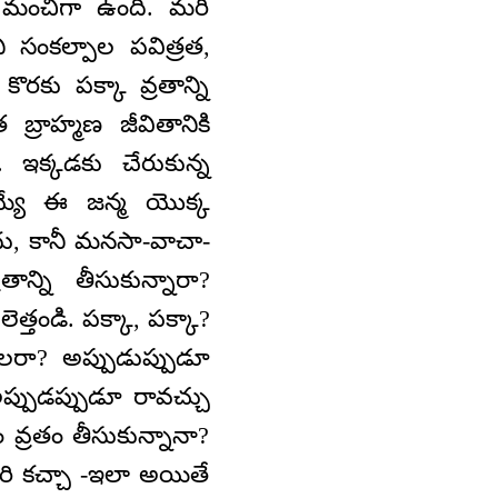
 మంచిగా ఉంది. మరి
ి సంకల్పాల పవిత్రత,
రకు పక్కా వ్రతాన్ని
 బ్రాహ్మణ జీవితానికి
. ఇక్కడకు చేరుకున్న
య్యే ఈ జన్మ యొక్క
దు, కానీ మనసా-వాచా-
న్ని తీసుకున్నారా?
ెత్తండి. పక్కా, పక్కా?
లరా? అప్పుడుప్పుడూ
ప్పుడప్పుడూ రావచ్చు
ం వ్రతం తీసుకున్నానా?
ారి కచ్చా -ఇలా అయితే