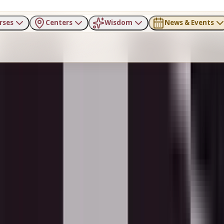
rses
Centers
Wisdom
News & Events