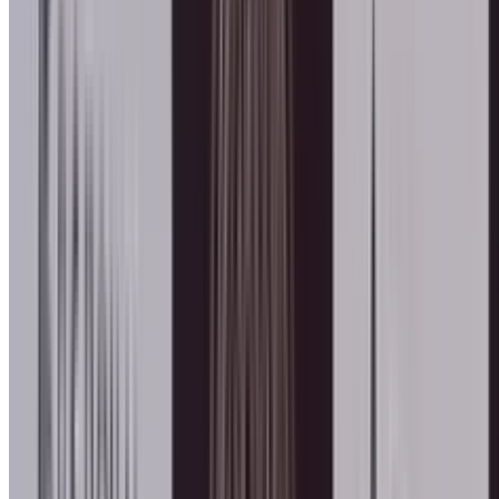
Honors & Awards
ज्वेल्स ऑफ इंडिया – भारत की शान
दीदी सम्मानित