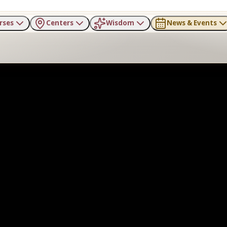
rses
Centers
Wisdom
News & Events