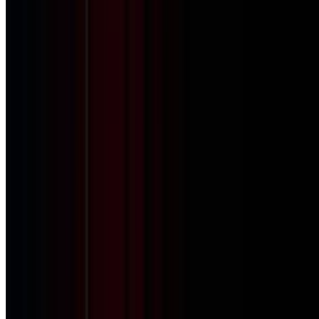
HQ Announcements
वरिष्ठ राजयोगिनी बी.के. गीता दीदी ज