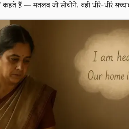
’
कहते हैं — मतलब जो सोचोगे, वही धीरे-धीरे सच्चा