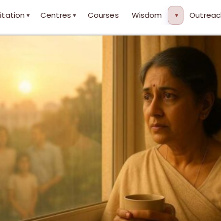
itation
Centres
Courses
Wisdom
Outreac
▾
▾
▾