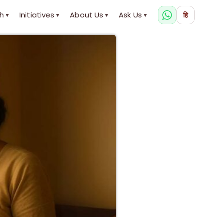
h
Initiatives
About Us
Ask Us
हि
▾
▾
▾
▾