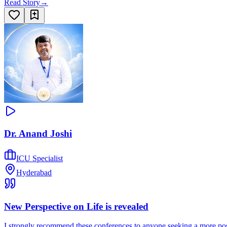
Read Story
→
Dr. Anand Joshi
ICU Specialist
Hyderabad
New Perspective on Life is revealed
I strongly recommend these conferences to anyone seeking a more posi