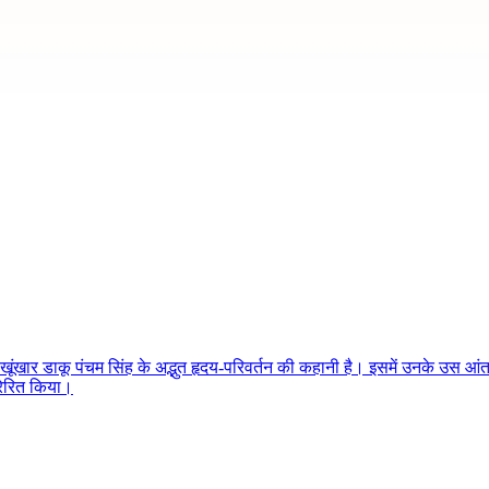
ंखार डाकू पंचम सिंह के अद्भुत हृदय-परिवर्तन की कहानी है। इसमें उनके उस आंतर
्रेरित किया।