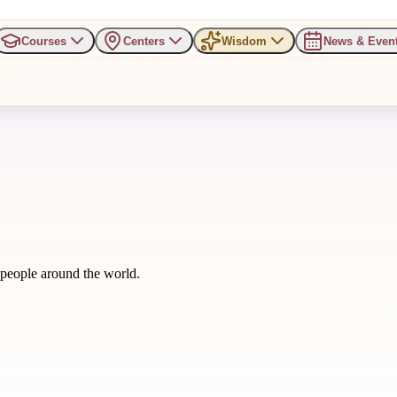
Courses
Centers
Wisdom
News & Even
m people around the world.