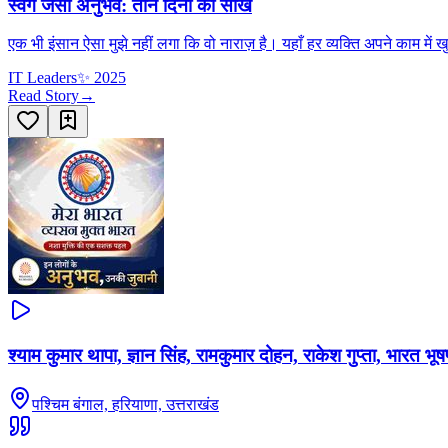
स्वर्ग जैसा अनुभव: तीन दिनों की सीख
एक भी इंसान ऐसा मुझे नहीं लगा कि वो नाराज़ है। यहाँ हर व्यक्ति अपने काम में
IT Leaders
✨
2025
Read Story
→
श्याम कुमार थापा, ज्ञान सिंह, रामकुमार दोहन, राकेश गुप्ता, भारत भू
पश्चिम बंगाल, हरियाणा, उत्तराखंड