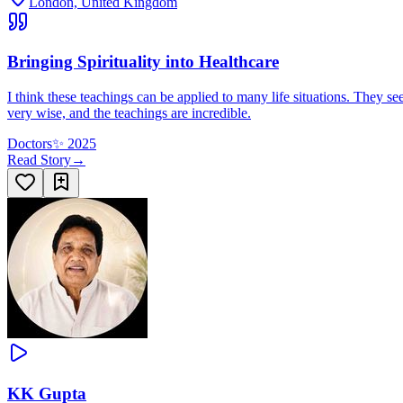
London, United Kingdom
Bringing Spirituality into Healthcare
I think these teachings can be applied to many life situations. They se
very wise, and the teachings are incredible.
Doctors
✨
2025
Read Story
→
KK Gupta