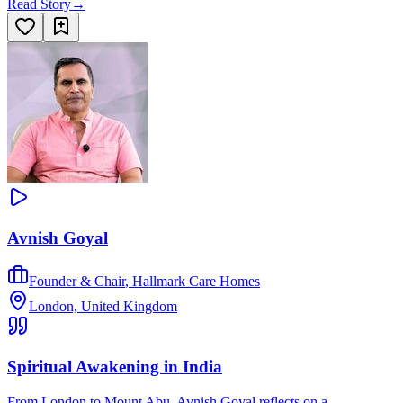
Read Story
→
Avnish Goyal
Founder & Chair
,
Hallmark Care Homes
London, United Kingdom
Spiritual Awakening in India
From London to Mount Abu, Avnish Goyal reflects on a