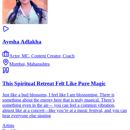
Ayesha Adlakha
Actor, MC, Content Creator, Coach
Mumbai, Maharashtra
This Spiritual Retreat Felt Like Pure Magic
Just like a bud blossoms, I feel like I am blossoming. There is
something about the energy here that is truly magical. There’s
something even in the air— you can feel a common vibration,
almost like at a concert—like you’re at a music festival, and you can
hear everyone else singing
Artists