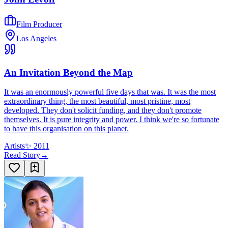
Film Producer
Los Angeles
An Invitation Beyond the Map
It was an enormously powerful five days that was. It was the most
extraordinary thing, the most beautiful, most pristine, most
developed. They don't solicit funding, and they don't promote
themselves. It is pure integrity and power. I think we're so fortunate
to have this organisation on this planet.
Artists
✨
2011
Read Story
→