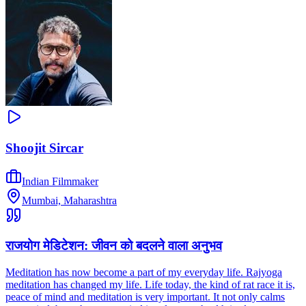
Shoojit Sircar
Indian Filmmaker
Mumbai, Maharashtra
राजयोग मेडिटेशन: जीवन को बदलने वाला अनुभव
Meditation has now become a part of my everyday life. Rajyoga
meditation has changed my life. Life today, the kind of rat race it is,
peace of mind and meditation is very important. It not only calms