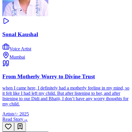
Sonal Kaushal
Voice Artist
Mumbai
From Motherly Worry to Divine Trust
when I came here, I definitely had a motherly feeling in my mind, so
it felt like I had left my child. But after listening to her, and after
listening to our Didi and Bhaiji, I don’t have any worry thoughts for
my child.
Artists
✨
2025
Read Story
→