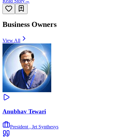
Read Story
→
Business Owners
View All
Anubhav Tewari
President
,
Jet Synthesys