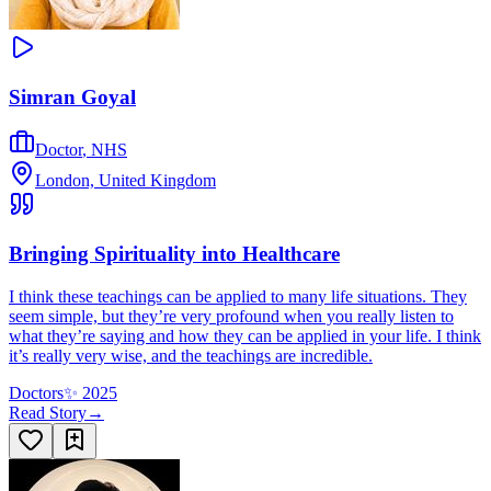
Simran Goyal
Doctor
,
NHS
London, United Kingdom
Bringing Spirituality into Healthcare
I think these teachings can be applied to many life situations. They
seem simple, but they’re very profound when you really listen to
what they’re saying and how they can be applied in your life. I think
it’s really very wise, and the teachings are incredible.
Doctors
✨
2025
Read Story
→