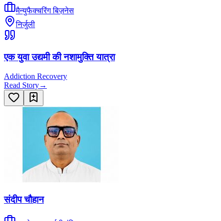
मैन्युफैक्चरिंग बिज़नेस
निर्जुली
एक युवा उद्यमी की नशामुक्ति यात्रा
Addiction Recovery
Read Story
→
संदीप चौहान