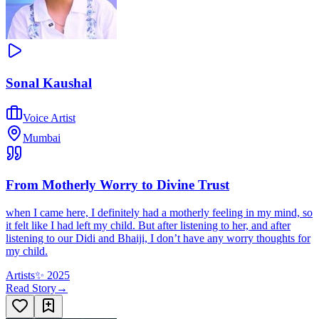
Sonal Kaushal
Voice Artist
Mumbai
From Motherly Worry to Divine Trust
when I came here, I definitely had a motherly feeling in my mind, so
it felt like I had left my child. But after listening to her, and after
listening to our Didi and Bhaiji, I don’t have any worry thoughts for
my child.
Artists
✨
2025
Read Story
→