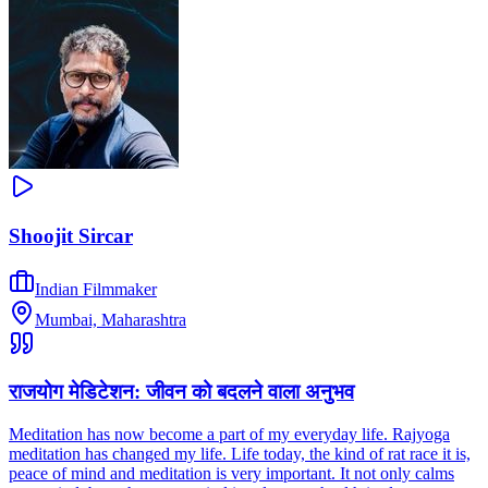
Shoojit Sircar
Indian Filmmaker
Mumbai, Maharashtra
राजयोग मेडिटेशन: जीवन को बदलने वाला अनुभव
Meditation has now become a part of my everyday life. Rajyoga
meditation has changed my life. Life today, the kind of rat race it is,
peace of mind and meditation is very important. It not only calms