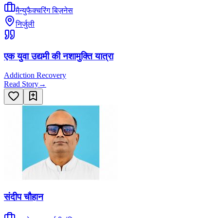
मैन्युफैक्चरिंग बिज़नेस
निर्जुली
एक युवा उद्यमी की नशामुक्ति यात्रा
Addiction Recovery
Read Story
→
संदीप चौहान