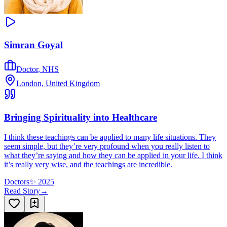
Simran Goyal
Doctor
,
NHS
London, United Kingdom
Bringing Spirituality into Healthcare
I think these teachings can be applied to many life situations. They
seem simple, but they’re very profound when you really listen to
what they’re saying and how they can be applied in your life. I think
it’s really very wise, and the teachings are incredible.
Doctors
✨
2025
Read Story
→