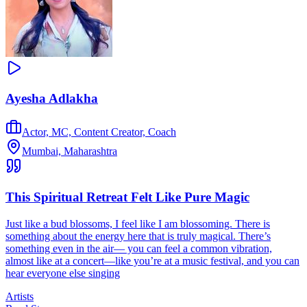
Ayesha Adlakha
Actor, MC, Content Creator, Coach
Mumbai, Maharashtra
This Spiritual Retreat Felt Like Pure Magic
Just like a bud blossoms, I feel like I am blossoming. There is
something about the energy here that is truly magical. There’s
something even in the air— you can feel a common vibration,
almost like at a concert—like you’re at a music festival, and you can
hear everyone else singing
Artists