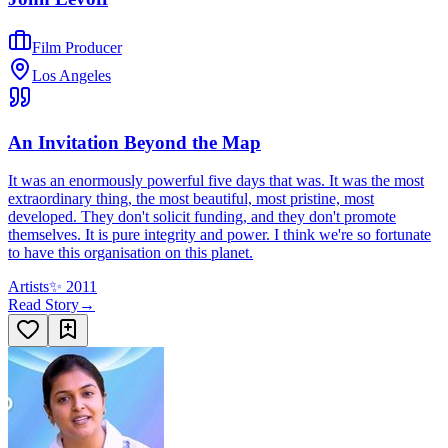
Film Producer
Los Angeles
An Invitation Beyond the Map
It was an enormously powerful five days that was. It was the most
extraordinary thing, the most beautiful, most pristine, most
developed. They don't solicit funding, and they don't promote
themselves. It is pure integrity and power. I think we're so fortunate
to have this organisation on this planet.
Artists
✨
2011
Read Story
→