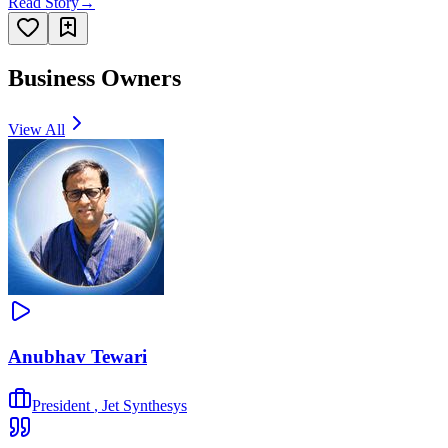
Read Story
→
Business Owners
View All
Anubhav Tewari
President
,
Jet Synthesys