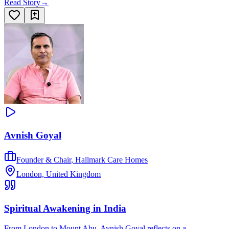
Read Story
→
Avnish Goyal
Founder & Chair
,
Hallmark Care Homes
London, United Kingdom
Spiritual Awakening in India
From London to Mount Abu, Avnish Goyal reflects on a