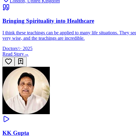
London, United Kingdom
Bringing Spirituality into Healthcare
I think these teachings can be applied to many life situations. They se
very wise, and the teachings are incredible.
Doctors
✨
2025
Read Story
→
KK Gupta