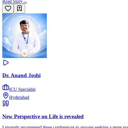
Read Story
→
Dr. Anand Joshi
ICU Specialist
Hyderabad
New Perspective on Life is revealed
I strongly recommend these conferences to anyone seeking a more posi