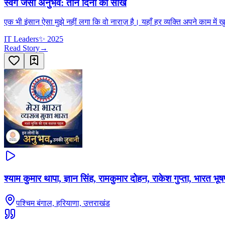
स्वर्ग जैसा अनुभव: तीन दिनों की सीख
एक भी इंसान ऐसा मुझे नहीं लगा कि वो नाराज़ है। यहाँ हर व्यक्ति अपने काम में
IT Leaders
✨
2025
Read Story
→
श्याम कुमार थापा, ज्ञान सिंह, रामकुमार दोहन, राकेश गुप्ता, भारत भू
पश्चिम बंगाल, हरियाणा, उत्तराखंड