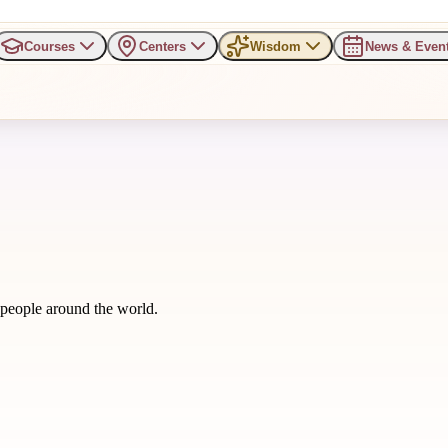
Courses
Centers
Wisdom
News & Even
m people around the world.