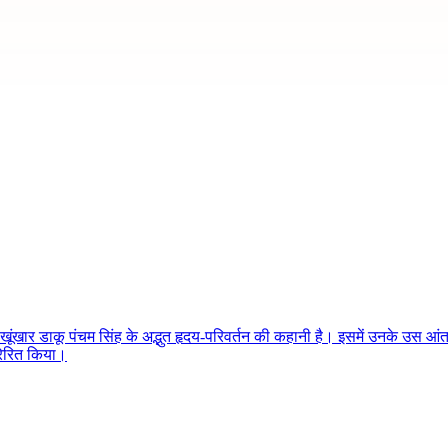
ंखार डाकू पंचम सिंह के अद्भुत हृदय-परिवर्तन की कहानी है। इसमें उनके उस आंतर
्रेरित किया।