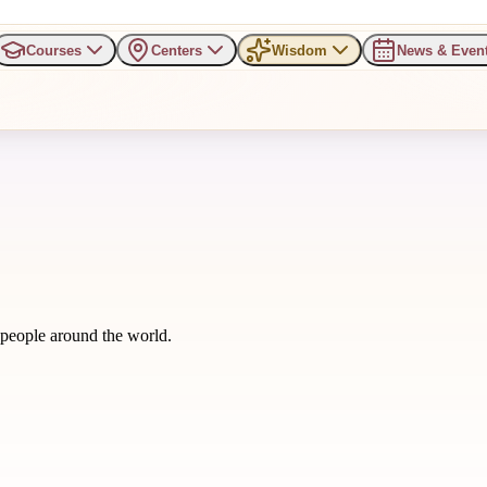
Courses
Centers
Wisdom
News & Even
m people around the world.