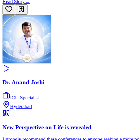
Read Story
→
Dr. Anand Joshi
ICU Specialist
Hyderabad
New Perspective on Life is revealed
I strongly recommend these conferences to anyone seeking a more posi