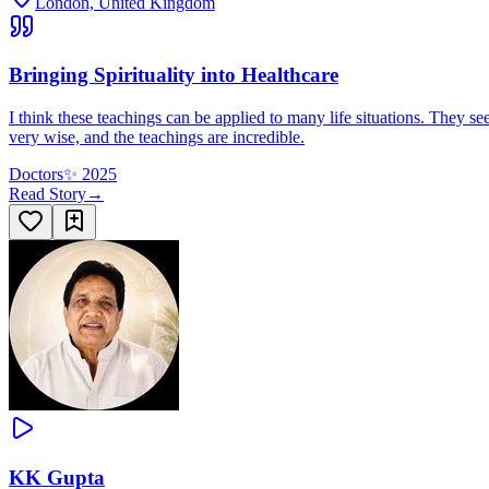
London, United Kingdom
Bringing Spirituality into Healthcare
I think these teachings can be applied to many life situations. They se
very wise, and the teachings are incredible.
Doctors
✨
2025
Read Story
→
KK Gupta