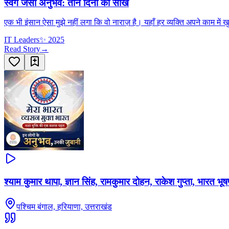
स्वर्ग जैसा अनुभव: तीन दिनों की सीख
एक भी इंसान ऐसा मुझे नहीं लगा कि वो नाराज़ है। यहाँ हर व्यक्ति अपने काम में
IT Leaders
✨
2025
Read Story
→
श्याम कुमार थापा, ज्ञान सिंह, रामकुमार दोहन, राकेश गुप्ता, भारत भू
पश्चिम बंगाल, हरियाणा, उत्तराखंड