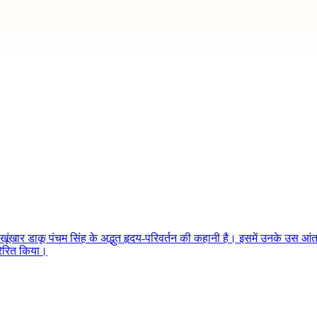
ंखार डाकू पंचम सिंह के अद्भुत हृदय-परिवर्तन की कहानी है। इसमें उनके उस आंतर
्रेरित किया।