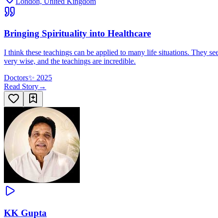
London, United Kingdom
Bringing Spirituality into Healthcare
I think these teachings can be applied to many life situations. They se
very wise, and the teachings are incredible.
Doctors
✨
2025
Read Story
→
KK Gupta