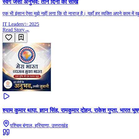
स्वर्ग जैसा अनुभव: तीन दिनों की सीख
एक भी इंसान ऐसा मुझे नहीं लगा कि वो नाराज़ है। यहाँ हर व्यक्ति अपने काम में
IT Leaders
✨
2025
Read Story
→
श्याम कुमार थापा, ज्ञान सिंह, रामकुमार दोहन, राकेश गुप्ता, भारत भू
पश्चिम बंगाल, हरियाणा, उत्तराखंड