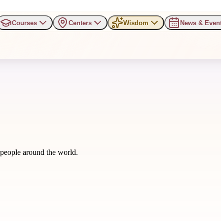
Courses
Centers
Wisdom
News & Even
m people around the world.