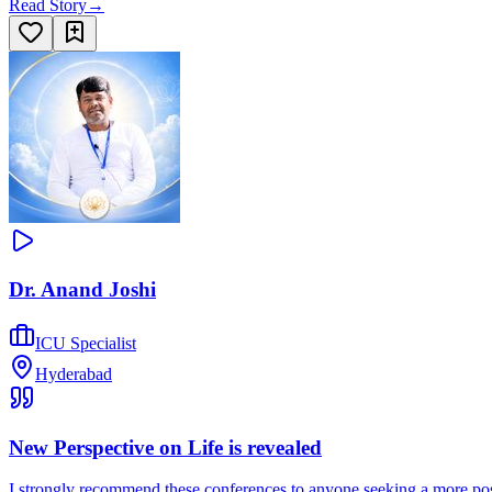
Read Story
→
Dr. Anand Joshi
ICU Specialist
Hyderabad
New Perspective on Life is revealed
I strongly recommend these conferences to anyone seeking a more posi