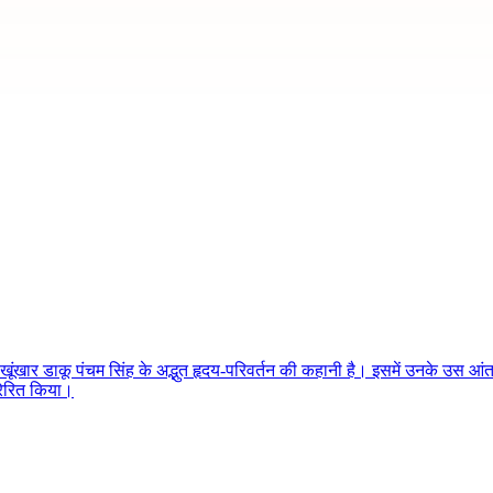
ंखार डाकू पंचम सिंह के अद्भुत हृदय-परिवर्तन की कहानी है। इसमें उनके उस आंतर
्रेरित किया।