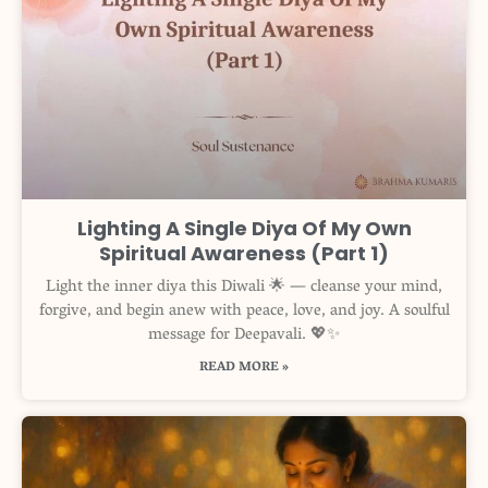
Lighting A Single Diya Of My Own
Spiritual Awareness (Part 1)
Light the inner diya this Diwali 🌟 — cleanse your mind,
forgive, and begin anew with peace, love, and joy. A soulful
message for Deepavali. 💖✨
READ MORE »