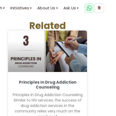
h
Initiatives
About Us
Ask Us
हि
▾
▾
▾
▾
Related
Principles In Drug Addiction
Counseling
Principles In Drug Addiction Counseling
Similar to HIV services, the success of
drug addiction services in the
community relies very much on the