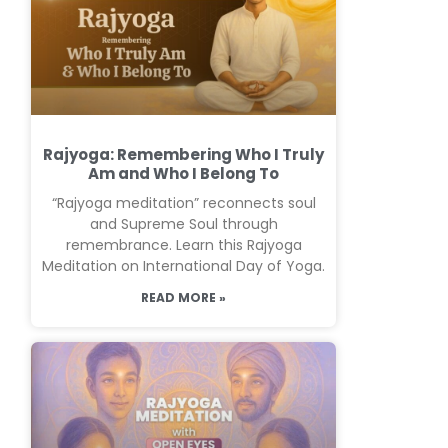
Rajyoga: Remembering Who I Truly
Am and Who I Belong To
“Rajyoga meditation” reconnects soul
and Supreme Soul through
remembrance. Learn this Rajyoga
Meditation on International Day of Yoga.
READ MORE »