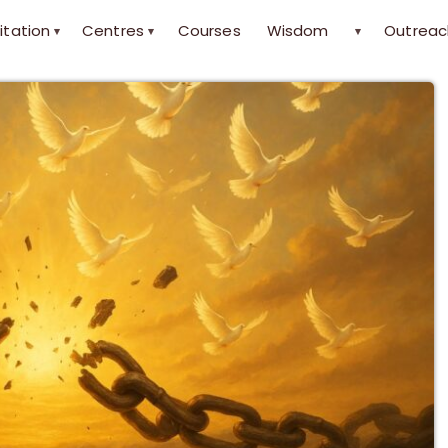
itation
Centres
Courses
Wisdom
Outreac
▾
▾
▾