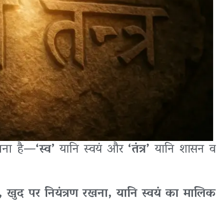
 बना है—
‘स्व’
यानि स्वयं और
‘तंत्र’
यानि शासन व
 खुद पर नियंत्रण रखना, यानि स्वयं का मालिक