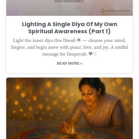
Lighting A Single Diya Of My Own
Spiritual Awareness (Part 1)
Light the inner diya this Diwali 🌟 — cleanse your mind,
forgive, and begin anew with peace, love, and joy. A soulful
message for Deepavali. 💖✨
READ MORE »