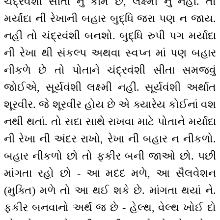
ચંદ્રવંશી સીતા નું કામ છે, લક્ષ્મી નું નહીં. તો
મર્યાદા ની રેખાની બહાર બુદ્ધિ જરા પણ ન જાય.
નહીં તો ચંદ્રવંશી બનશો. બુદ્ધિ રુપી પગ મર્યાદા
ની રેખા થી સંકલ્પ અથવા સ્વપ્ન માં પણ બહાર
નીકળે છે તો પોતાને ચંદ્રવંશી સીતા સમજવું
જોઈએ, સૂર્યવંશી લક્ષ્મી નહીં. સૂર્યવંશી અર્થાત
શૂરવીર. જે શૂરવીર હોય છે એ ક્યારેય કોઈનાં વશ
નથી થતાં. તો સદા સાથે રાખવા માટે પોતાને મર્યાદા
ની રેખા ની અંદર રાખો, રેખા ની બહાર ન નીકળો.
બહાર નીકળો છો તો ફકીર બની જાઓ છો. પછી
માંગતા રહો છો - આ મદદ મળે, આ સૈલવેશન
(મુક્તિ) મળે તો આ થઈ શકે છે. માંગતા થયાં ને.
ફકીર બનવાનો અર્થ જ છે - હેલ્થ, વેલ્થ ખોઈ દો