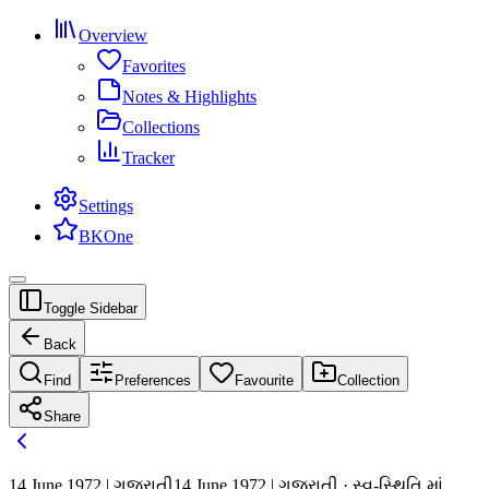
Overview
Favorites
Notes & Highlights
Collections
Tracker
Settings
BKOne
Toggle Sidebar
Back
Find
Preferences
Favourite
Collection
Share
14 June 1972 | ગુજરાતી
14 June 1972 | ગુજરાતી · સ્વ-સ્થિતિ માં