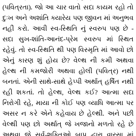
(પવિત્રતા). જો આ ચાર વાતો સદા કાયમ રહો તો
દુઃખ અને અશાંતિ ક્યારેય પણ જીવન માં અનુભવ
નહીં કરો. આવી સ્વ-સ્થિતિ નું સ્વરુપ પણ છે -
સદા સુખ-શાંતિ-આનંદ-પ્રેમ સ્વરુપ માં સ્થિત
રહેવું. તો સ્વ-સ્થિતિ થી પણ વિસ્મૃતિ માં આવો છો
એનું કારણ શું હોય છે? વેલ્થ ની કમી અથવા
હેલ્થ ની કમજોરી અથવા હોલી (પવિત્ર) નથી
બનતાં. એની સાથે-સાથે હેપ્પી અર્થાત્ હર્ષિત નથી
રહી શકતાં. તો હેલ્થ, વેલ્થ કઈ? આત્મા સદા
નિરોગી રહે, માયા ની કોઈ પણ વ્યાધિ આત્મા પર
અસર ન કરે એને કહેવાય છે હેલ્થી. અને પછી
વેલ્થી પણ છો અર્થાત્ જે ખજાનો મળતો રહે છે
અથવા જે સર્વ-શક્તિઓ બાપ દ્વારા વારસા માં