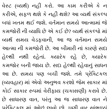
વેસ્ટ (વ્યર્થ) નહીં કરો. આ કામ કરીએ કે ન
કરીએ, સફળ થશે કે નહીં થશે? આ વ્યર્થ સંકલ્પ
બધાં ખતમ થઈ જશે. વર્તમાન સમયે આત્મામાં જે
કમજોરી ની વ્યાધિ છે એ કઈ છે? વ્યર્થ સંકલ્પો માં
વ્યર્થ સમય વેડફવાની, આ જ વર્તમાન સમયે
આત્મા ની કમજોરી છે. આ બીમારી નાં કારણે સદા
હેલ્થી નથી રહેતાં. ક્યારેક રહે છે, ક્યારેક
કમજોર બની જાય છે. સદા હેલ્થી રહેવાનું સાધન
આ છે. સમય પણ બચી જશે. તમે પ્રેક્ટિકલ
(વ્યવહાર) માં એવો અનુભવ કરશો જેમ સાકાર માં
કોઈ સાકાર રુપમાં વેરીફાય (ચકાસણી) કરાવે છે.
છે સાધારણ વાત, પરંતુ આ જ સાધારણ વાત ને
પ્રેક્ટિકલ માં ઓછું લાવો છો. ઘણી વાર સાંભળ્યું