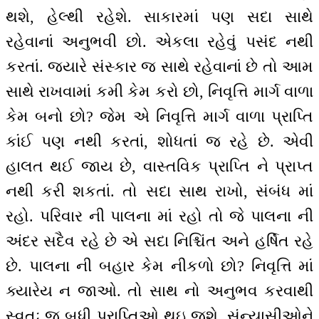
થશે, હેલ્થી રહેશે. સાકારમાં પણ સદા સાથે
રહેવાનાં અનુભવી છો. એકલા રહેવું પસંદ નથી
કરતાં. જ્યારે સંસ્કાર જ સાથે રહેવાનાં છે તો આમ
સાથે રાખવામાં કમી કેમ કરો છો, નિવૃત્તિ માર્ગ વાળા
કેમ બનો છો? જેમ એ નિવૃત્તિ માર્ગ વાળા પ્રાપ્તિ
કાંઈ પણ નથી કરતાં, શોધતાં જ રહે છે. એવી
હાલત થઈ જાય છે, વાસ્તવિક પ્રાપ્તિ ને પ્રાપ્ત
નથી કરી શકતાં. તો સદા સાથ રાખો, સંબંધ માં
રહો. પરિવાર ની પાલના માં રહો તો જે પાલના ની
અંદર સદૈવ રહે છે એ સદા નિશ્ચિંત અને હર્ષિત રહે
છે. પાલના ની બહાર કેમ નીકળો છો? નિવૃત્તિ માં
ક્યારેય ન જાઓ. તો સાથ નો અનુભવ કરવાથી
સ્વતઃ જ બધી પ્રાપ્તિઓ થઇ જશે. સંન્યાસીઓને