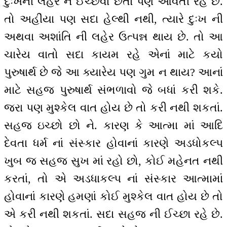
દુઃખની લહેર ન ઈચ્છવાં છતાં પણ આવતી રહે છે.
તો અહીંયા પણ સદા હેલ્થી નથી, ત્યારે દુઃખ ની
અથવા અશાંતિ ની લહેર ઉત્પન્ન થાય છે. તો આ
ચારેય વાતો સદા કાયમ રહે એનાં માટે કયો
પુરુષાર્થ છે જે આ ક્યારેય પણ ગુમ ન થાય? આનાં
માટે સહજ પુરુષાર્થ સંભળાવો જે બધાં કરી શકે.
જરા પણ મુશ્કેલ વાત હોય છે તો કરી નથી શકતાં.
સહજ ઇચ્છો છો ને. કારણ કે આત્મા માં આદિ
દેવતા ધર્મ નાં સંસ્કાર હોવાનાં કારણે અડધોકલ્પ
ખુબ જ સહજ સુખ માં રહો છો, કોઈ મહેનત નથી
કરતાં, તો એ અડધાકલ્પ નાં સંસ્કાર આત્મામાં
હોવાનાં કારણે હમણાં કોઈ મુશ્કેલ વાત હોય છે તો
એ કરી નથી શકતાં. સદા સહજ ની ઈચ્છા રહે છે.