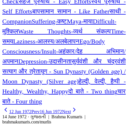
Check
सहज पुरुषार्थ - Easy Efforts
स्वयं पुरुषार्थ -
Self Efforts
बापसामान सामान - Like Father
साथी -
Companion
Suffering-कष्ट
Maya-माया
Difficult-
मुश्किल
Waste Thoughts-व्यर्थ संकल्प
Time-
समय
Laziness-आलस्य/अलबेलापन
Ego/Body
Consciousness/Insult-अहंकार/देह अभिमान/
अपमान
Depression-उदासीनता
सुर्यवंशी और चंद्रवंशी
सत्याग और त्रेतायुग - Sun Dynasty (Golden age) /
Moon Dynasty (Silver age)
हेल्दी, वेल्दी, हैप्पी -
Healthy, Wealthy, Happy
दो बाते - Two thing
चार
बाते - Four thing
12 Jun 1972
Prev
16 Jun 1972
Next
14 June 1972 · ગુજરાતી
| Brahma Kumaris |
brahmakumaris.com/murlis