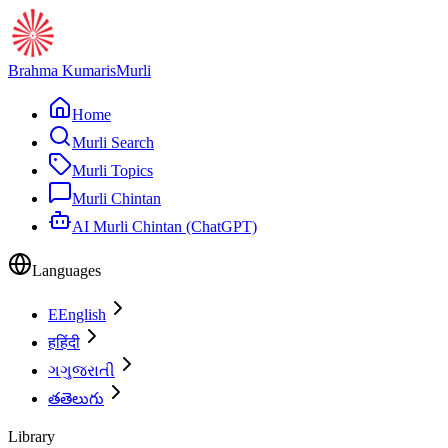
Brahma Kumaris
Murli
Home
Murli Search
Murli Topics
Murli Chintan
AI Murli Chintan (ChatGPT)
Languages
E
English
ह
हिंदी
ગ
ગુજરાતી
త
తెలుగు
Library