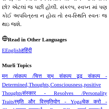
છો? એટલાં જ પછી હોલી. સંકલ્પ, સ્વપ્ન માં પણ
કોઈ અપવિત્રતા ન હોય તો સ્વ-સ્થિતિ સ્વતઃ જ
થઇ જશે.
Read in Other Languages
E
English
ह
हिंदी
Murli Topics
मन /संकल्प /चित्त सुभ संकल्प ढृढ़ संकल्प -
Determined,Thoughts,Consciousness,positive
Thoughts
संस्कार - Resolves /Personality
Traits
स्मृति और विस्मृति
योग - Yoga
चेक करो -