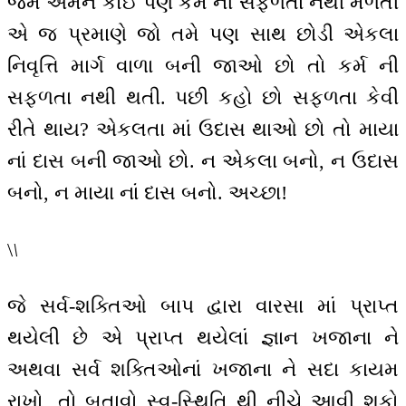
જેમ એમને કોઈ પણ કર્મ ની સફળતા નથી મળતી
એ જ પ્રમાણે જો તમે પણ સાથ છોડી એકલા
નિવૃત્તિ માર્ગ વાળા બની જાઓ છો તો કર્મ ની
સફળતા નથી થતી. પછી કહો છો સફળતા કેવી
રીતે થાય? એકલતા માં ઉદાસ થાઓ છો તો માયા
નાં દાસ બની જાઓ છો. ન એકલા બનો, ન ઉદાસ
બનો, ન માયા નાં દાસ બનો. અચ્છા!
\
\
જે સર્વ-શક્તિઓ બાપ દ્વારા વારસા માં પ્રાપ્ત
થયેલી છે એ પ્રાપ્ત થયેલાં જ્ઞાન ખજાના ને
અથવા સર્વ શક્તિઓનાં ખજાના ને સદા કાયમ
રાખો, તો બતાવો સ્વ-સ્થિતિ થી નીચે આવી શકો