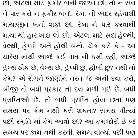
છો, એટલા માટે ફકીર બની જાઓ છો. તો ન રેખા
ને પાર કરો ન ફકીર બનો. રેખા ની અંદર રહેવાથી
માયાજીત બની શકો છો. રેખા ને પાર કરવાથી
માયા થી હાર ખાઈ લો છો. એટલા માટે સદા હેલ્થી,
વેલ્થી, હેપ્પી અને હોલી બનો. ચેક કરો કે - આ
ચારેય માંથી આજે કઈ વાત ની કમી રહી, આજે
હેલ્થ ઠીક છે, વેલ્થ છે, હેપ્પી છું, હોલી છું? નથી તો
કેમ? એ રોગને જાણીને તરત જ એની દવા કરો,
બીજી તો બધી પ્રકાર ની દવા મળી ગઈ છે. બધી
પ્રાપ્તિઓ છે. તો બધી પ્રાપ્તિ હોવા છતાં પણ
સમય પર કેમ નથી કરી શકતાં? સમય વીત્યાં
પછી સ્મૃતિ માં કેમ આવો છો? આ કમજોરી છે જે
સમય પર કામ નથી કરતી. સમય વીત્યાં પછી પણ