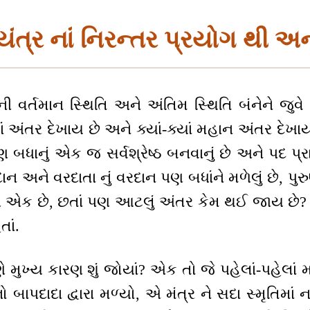
યંત્ર નાં નિરન્તર પ્રયોગ થી અ
 વર્તમાન સ્થિતિ અને અંતિમ સ્થિતિ બંનેને જુવે છે
ં અંતર દેખાય છે અને ક્યાં-ક્યાં મહાન અંતર દેખ
 બધાનું એક જ સર્વશ્રેષ્ઠ બનવાનું છે અને પદ પ્
ન અને વરદાતા નું વરદાન પણ બધાંને મળેલું છે, પુરુ
 એક છે, છતાં પણ આટલું અંતર કેમ થઈ જાય છે? ક
ાં.
ે મુખ્ય કારણ શું જોયાં? એક તો જે પહેલાં-પહેલાં
 બાપદાદા દ્વારા મળ્યો, એ મંત્ર ને સદા સ્મૃતિમાં ન