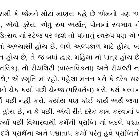
ામી કે જેમને મોટાં માણસ કહે છે એમનો પણ અ
, એવો ડ્રેસ, એવું રુપ અર્થાત્ પોતાનાં સ્વભા
ઉત્સવ નાં સ્ટેજ પર જશે તો પોતાનું સ્વરુપ પણ એ જ
’ નાં અભ્યાસી હોય છે. ભલે અલ્પકાળ માટે હોય, બ
િ હોય છે, તે જ બધાં દ્વારા મહિમા નાં પાત્ર હોય
્તવિક). તો રીયલિટી (વાસ્તવિકતા) અને રૉયલ્ટી ન
ો,’ એ સ્મૃતિ માં રહો. પહેલાં મનન કરો કે દરેક સમય
ને ચેક કર્યા પછી ચેન્જ (પરિવર્તન) કરો. કર્મ કરવાના
્યા પછી નહીં કરો. ક્યાંય પણ કોઈ કાર્ય અર્થે જવા
 હોય છે, ન કે પછી. એવી રીતે દરેક કામ કરવાનાં પહ
ર્યા પછી વિચારવાથી કર્મની પ્રાપ્તિ નાં બદલે પશ
 બદલે પ્રાર્થના અને પશ્ચાતાપ કર્યો પરંતુ હવે પ્રાપ્તિ