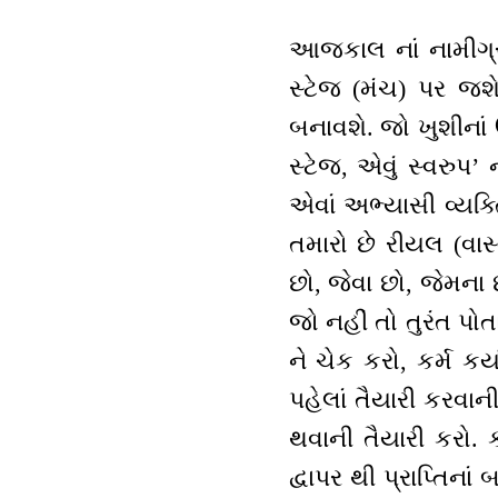
આજકાલ નાં નામીગ્ર
સ્ટેજ (મંચ) પર જશે
બનાવશે. જો ખુશીનાં 
સ્ટેજ, એવું સ્વરુપ
એવાં અભ્યાસી વ્યક્ત
તમારો છે રીયલ (વાસ
છો, જેવા છો, જેમના છ
જો નહીં તો તુરંત પોતા
ને ચેક કરો, કર્મ કર
પહેલાં તૈયારી કરવાની
થવાની તૈયારી કરો. ક
દ્વાપર થી પ્રાપ્તિનાં