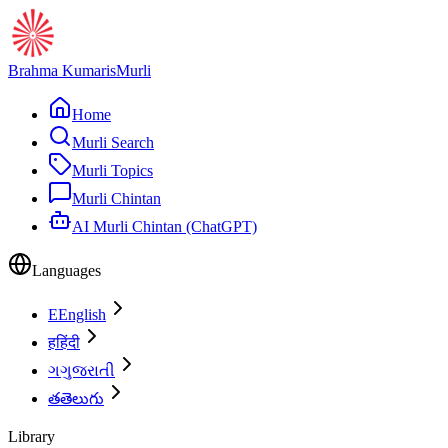
Brahma Kumaris
Murli
Home
Murli Search
Murli Topics
Murli Chintan
AI Murli Chintan (ChatGPT)
Languages
E
English
ह
हिंदी
ગ
ગુજરાતી
త
తెలుగు
Library