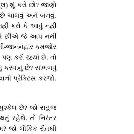
લ) શું કરો છો? જાણો
ે ચાલવું અને બનવું.
ીં કરો કે આવું નહીં
ણીએ છીએ જે આપ નથી
 જાની-જાનનહાર કમજોર
ણ કરી રહ્યાં છે. તો
કરવાનું છે? સાંભળવું
વાની પ્રેક્ટિસ કરજો.
 મુશ્કેલ છે? જો સહજ
ું રહેશે. તો નિરંતર
ેમ? જો લૌકિક રીતથી