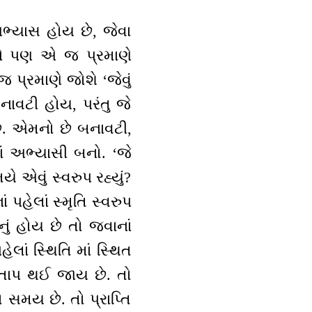
ભ્યાસ હોય છે, જેવા
વ ને પણ એ જ પ્રમાણે
 પ્રમાણે જોશે ‘જેવું
નાવટી હોય, પરંતુ જે
 છે. એમનો છે બનાવટી,
ાં અભ્યાસી બનો. ‘જે
ે એવું સ્વરુપ રહ્યું?
ં પહેલાં સ્મૃતિ સ્વરુપ
નું હોય છે તો જવાનાં
ેલાં સ્થિતિ માં સ્થિત
્ચાતાપ થઈ જાય છે. તો
નો સમય છે. તો પ્રાપ્તિ