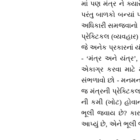
માં પણ મંત્ર ને ક્યા
પરંતુ બાળકો બન્યાં પ
અધિકારી સમજવાનો એડવ
પ્રેક્ટિકલ (વ્યવહાર
જે અનેક પ્રકારનાં ય
- ‘મંત્ર અને યંત્ર’
એકાગ્ર કરવા માટે 
સંભળાવો છો - મનમનાભ
જ મંત્રની પ્રેક્ટિક
ની કમી (ખોટ) હોવા
ભૂલી જવાય છે? કારણ
આપ્યું છે, એને ભૂલ