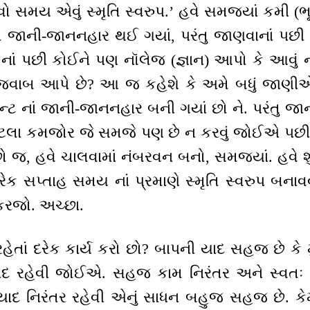
ો સમય એવું સ્મૃતિ સ્વરુપ.’ હવે સમજ્યાં કમી (ભૂ
તો જાની-જાનનહાર થઈ ગયાં, પરંતુ જાણવાનાં પછી છ
નાં પછી કોઈને પણ નૉલેજ (જ્ઞાન) આપો કે આવું નહ
ં જવાબ આપે છે? આ જ કહેશે કે અમે બધું જા
ઇન્ટ નાં જાની-જાનનહાર બની ગયાં છો ને. પરંતુ
એટલા કમજોર જે સમજે પણ છે ન કરવું જોઈએ પછી પ
જ, હવે ચાલવામાં નંબરવન બનો, સમજ્યાં. હવે શું 
રેક સપ્તાહ સમય નાં પ્રમાણે સ્મૃતિ સ્વરુપ બનાવ
 કરજો. અચ્છા.
રહેતાં દરેક કાર્ય કરો છો? બાપની યાદ સહજ છે કે
ાદ રહેવી જોઈએ. સહજ કામ નિરંતર અને સ્વતઃ થત
 યાદ નિરંતર રહેવી એનું સાધન બહુજ સહજ છે. ક