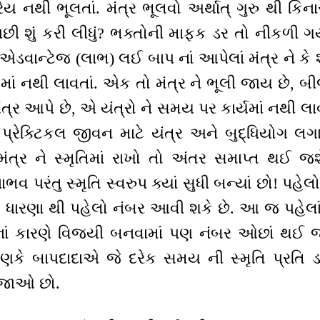
રેય નથી ભૂલતાં. મંત્ર ભૂલવો અર્થાત્ ગુરુ થી કિના
છી શું કરી લીધું? ભક્તોની માફક ડર તો નીકળી ગયો ઉ
ાન્ટેજ (લાભ) લઈ બાપ નાં આપેલાં મંત્ર ને કે શ્ર
) માં નથી લાવતાં. એક તો મંત્ર ને ભૂલી જાય છે, બ
ંત્ર આપે છે, એ યંત્રો ને સમય પર કાર્યમાં નથી લા
, પ્રેક્ટિકલ જીવન માટે યંત્ર અને બુદ્ધિયોગ લગાવ
મંત્ર ને સ્મૃતિમાં રાખો તો અંતર સમાપ્ત થઈ જ
વ પરંતુ સ્મૃતિ સ્વરુપ ક્યાં સુધી બન્યાં છો! પહેલ
લ ધારણા થી પહેલો નંબર આવી શકે છે. આ જ પહેલાં પ
નાં કારણે વિજયી બનવામાં પણ નંબર ઓછાં થઈ જાય
કે બાપદાદાએ જે દરેક સમય ની સ્મૃતિ પ્રતિ ડાય
ી જાઓ છો.