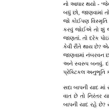
નો આધાર થયો - ‘જેવ
બધું છો, જાણવામાં 
જો કોઈપણ વિસ્મૃતિ 
કરવું જોઈએ તો શુ
જાણતાં. તો દરેક પો
કેવી રીતે થાય છે? 
જાણવામાં નંબરવન છો 
અને સ્વરુપ બનવું. દ
પ્રેક્ટિકલ અનુભૂતિ
સદા બાપની યાદ માં 
વાત છે તો નિરંતર ય
બાપની યાદ રહે છે?