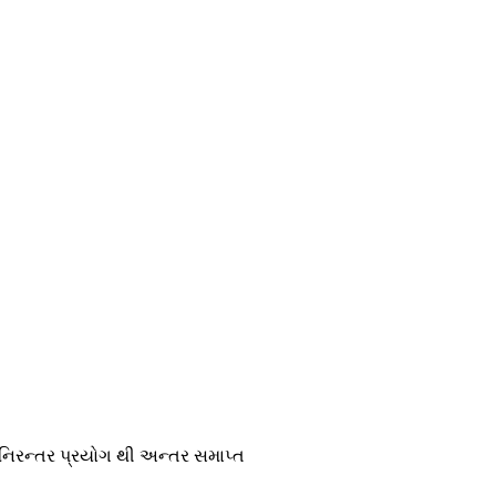
ાં નિરન્તર પ્રયોગ થી અન્તર સમાપ્ત