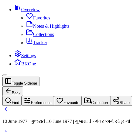
Overview
Favorites
Notes & Highlights
Collections
Tracker
Settings
BKOne
Toggle Sidebar
Back
Find
Preferences
Favourite
Collection
Share
10 June 1977 | ગુજરાતી
10 June 1977 | ગુજરાતી · મંત્ર અને યંત્ર ન