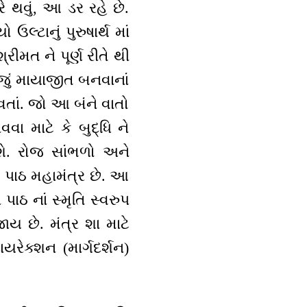
રે થવું, આ ડર રહે છે.
લ્ટાનું પુરુષાર્થ માં
ીમત ને પૂર્ણ રીતે થી
ીજું માયાજીત બનવાનાં
વતાં. જો આ બંને વાતો
વા માટે કે બુદ્ધિ ને
શે. રોજ સાંભળો અને
ો પાઠ મહામંત્ર છે. આ
ાઠ નાં સ્મૃતિ સ્વરુપ
 છે. મંત્ર શા માટે
રેક્શન (માર્ગદર્શન)