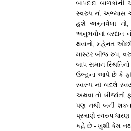
બાપદાદા બાળકોની આખ
સ્વરુપ નો અભ્યાસ ઓછ
હશે અમૃતવેલા નો,
અનુભવોનાં વરદાન ન
થવાનો, મહેનત ઓછી 
માસ્ટર બીજ રુપ, વરદ
બાપ સમાન સ્થિતિનો 
ઉલ્હના આપે છે કે ફર
સ્વરુપ નાં બદલે સ્
અથવા તો બીજાંની ફર
પણ નથી બની શકતાં.
પ્રમાણે સ્વરુપ ધાર
કહે છે - ખુશી કેમ નથ