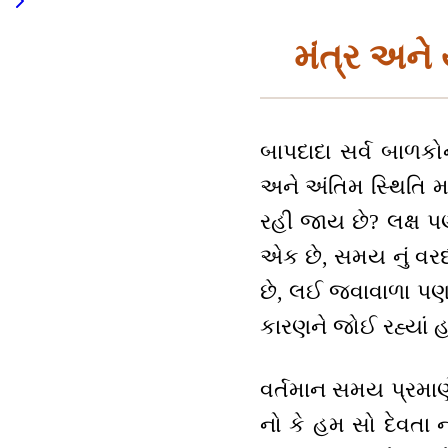
મંત્ર અને 
બાપદાદા સર્વ બાળકોની
અને અંતિમ સ્થિતિ મા
રહી જાય છે? લક્ષ પણ
એક છે, સમય નું વરદા
છે, લઈ જવાવાળા પણ
કારણને જોઈ રહ્યાં હત
વર્તમાન સમય પ્રમાણ
નો કે હમ સો દેવતા નો