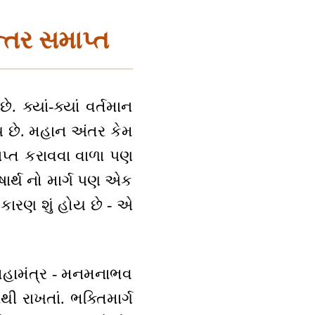
ન્તર સમાપ્ત
. ક્યાં-ક્યાં વર્તમાન
ાય છે. મહાન અંતર કેમ
રાપ્ત કરાવવા વાળા પણ
ષાર્થ નો માર્ગ પણ એક
ારણ શું હોય છે - એ
 મહામંત્ર - મનમનાભવ
થી રાખતાં. ભક્તિમાર્ગ