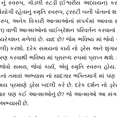
નું સ્વરુપ, ગૉડલી સ્ટડી (ઈશ્વરીય અધ્યયન) કરવા
્મયોગી રહેવાનું સ્મૃતિ સ્વરુપ, ટ્રસ્ટી બની પોતાનાં શ
્વરુપ, અનેક વિકારી આત્માઓનાં સંપર્કમાં આવવા સ
ન) વાળી આત્માઓનાં વાઈબ્રેશન પરિવર્તન કરવાનાં 
 ડાયરેક્શન મળેલાં છે. યાદ છે? જેમ ભવિષ્ય માં જે
લી) કરશો. દરેક સમયનાં કાર્ય નો ડ્રેસ અને શૃંગા
રવાથી ભવિષ્ય માં પ્રારબ્ધ રુપમાં પ્રાપ્ત થશે. ત્
વો સમય, જેવાં કાર્ય, એવું સ્મૃતિ સ્વરુપ હોય
મારાં અભ્યાસ નાં યાદગાર ભક્તિમાર્ગ માં પણ જ
સમય પ્રમાણે ડ્રેસ બદલી કરે છે. દરેક દર્શન નો ડ્
ગાર પણ કઈ આત્માઓનું છે? જે આત્માઓ આ સં
 અભ્યાસી છે.