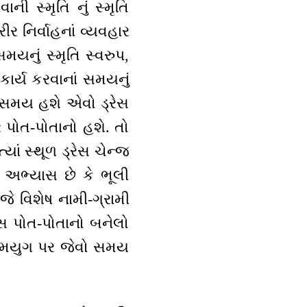
ની સ્મૃતિ નું સ્મૃતિ
રીર નિર્વાહનાં વ્યવહાર
મયનું સ્મૃતિ સ્વરુપ,
કાર્ય કરવાનાં સમયનું
વો સમય હશે એવો ડ્રેસ
ર પોત-પોતાનો હશે. તો
યાં સ્થૂળ ડ્રેસ ચેન્જ
. અભ્યાસ છે કે ભૂલી
ે વિશેષ નામી-ગ્રામી
રેસ પોત-પોતાનો બનેલો
ગમયુગ પર જેવો સમય