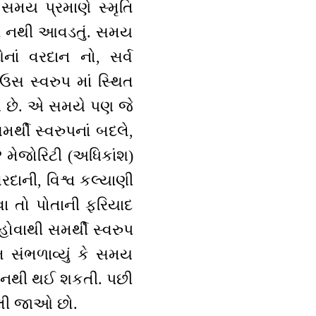
 સમય પ્રમાણે સ્મૃતિ
વતાં નથી આવડતું. સમય
ાં વરદાન નો, સર્વ
સ સ્વરુપ માં સ્થિત
ય છે. એ સમયે પણ જે
ર્થી સ્વરુપનાં બદલે,
 મેજોરિટી (અધિકાંશ)
રદાની, વિશ્વ કલ્યાણી
વા તો પોતાની ફરિયાદ
ોવાથી સમર્થી સ્વરુપ
 સંભળાવ્યું કે સમય
તિ નથી થઈ શકતી. પછી
ભૂલી જાઓ છો.