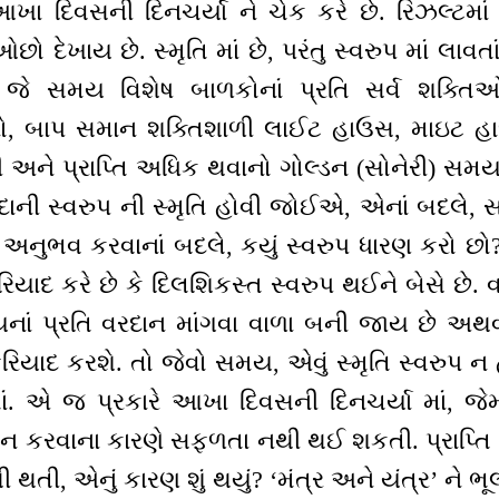
ા દિવસની દિનચર્યા ને ચેક કરે છે. રિઝલ્ટમાં
ો દેખાય છે. સ્મૃતિ માં છે, પરંતુ સ્વરુપ માં લા
 જે સમય વિશેષ બાળકોનાં પ્રતિ સર્વ શક્તિઓન
ો, બાપ સમાન શક્તિશાળી લાઈટ હાઉસ, માઇટ હાઉ
અને પ્રાપ્તિ અધિક થવાનો ગોલ્ડન (સોનેરી) સમ
ાની સ્વરુપ ની સ્મૃતિ હોવી જોઈએ, એનાં બદલે, સમ
અનુભવ કરવાનાં બદલે, કયું સ્વરુપ ધારણ કરો છો?
િયાદ કરે છે કે દિલશિકસ્ત સ્વરુપ થઈને બેસે છે. વ
વયનાં પ્રતિ વરદાન માંગવા વાળા બની જાય છે અથ
િયાદ કરશે. તો જેવો સમય, એવું સ્મૃતિ સ્વરુપ ન હ
 એ જ પ્રકારે આખા દિવસની દિનચર્યા માં, જેમ
ણ ન કરવાના કારણે સફળતા નથી થઈ શકતી. પ્રાપ્
ી થતી, એનું કારણ શું થયું? ‘મંત્ર અને યંત્ર’ ને 