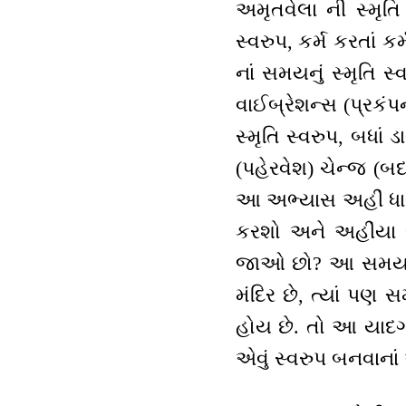
અમૃતવેલા ની સ્મૃતિ 
સ્વરુપ, કર્મ કરતાં કર
નાં સમયનું સ્મૃતિ સ
વાઈબ્રેશન્સ (પ્રકંપ
સ્મૃતિ સ્વરુપ, બધાં
(પહેરવેશ) ચેન્જ (બદ
આ અભ્યાસ અહીં ધારણ ક
કરશો અને અહીંયા જે
જાઓ છો? આ સમયનાં ત
મંદિર છે, ત્યાં પણ 
હોય છે. તો આ યાદ
એવું સ્વરુપ બનવાનાં