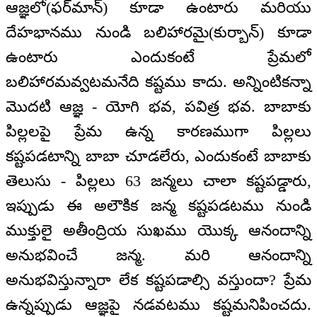
ఆజ్ఞలో(ఫర్‌మాన్) కూడా ఉంటారు మరియు
దేహభానము నుండి బలిహారమై(కుర్బాన్) కూడా
ఉంటారు ఎందుకంటే ప్రేమలో
బలిహారమవ్వటమనేది కష్టము కాదు. అన్నింటికన్నా
మొదటి ఆజ్ఞ - యోగి భవ, పవిత్ర భవ. బాబాకు
పిల్లలపై ప్రేమ ఉన్న కారణముగా పిల్లలు
కష్టపడటాన్ని బాబా చూడలేరు, ఎందుకంటే బాబాకు
తెలుసు - పిల్లలు 63 జన్మలు చాలా కష్టపడ్డారు,
ఇప్పుడు ఈ అలౌకిక జన్మ కష్టపడటము నుండి
ముక్తులై అతీంద్రియ సుఖము యొక్క ఆనందాన్ని
అనుభవించే జన్మ. మరి ఆనందాన్ని
అనుభవిస్తున్నారా లేక కష్టపడాల్సి వస్తుందా? ప్రేమ
ఉన్నప్పుడు ఆజ్ఞపై నడవటము కష్టమనిపించదు.