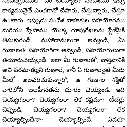
సంవత్సరములో ఏం చెయ్యాలి? సందేశము ఇచ్చే
కార్యమునైతే ఎంతగానో చేసారు, చేస్తున్నారు, చేస్తూ
ఉంటారు. ఇప్పుడు సందేశ వాహకుల సహయోగము
మరియు స్నేహము యొక్క రూపురేఖలను స్టేజ్‌పైకి
తీసుకురండి. మహాదానులుగా అవ్వండి, మీ
గుణాలతో సహయోగిగా అవ్వండి, సహయోగులుగా
తయారుచెయ్యండి. ఇలా మీ గుణాలతో, వాస్తవానికి
అవి పరమాత్ముని గుణాలే, కానీ ఏ గుణాలనైతే మీరు
మీలో అలవరచుకున్నారో, ఆ గుణాల శక్తితో
వారిలోని బలహీనతను దూరం చెయ్యండి. ఇది
చెయ్యగలరా? చెయ్యగలరా లేక కష్టమా? టీచర్లు
చెప్పండి, చెయ్యగలరా? చెయ్యగలరా లేక
చెయ్యాల్సిందేనా? చెయ్యాల్సిందే. ఎవరూ