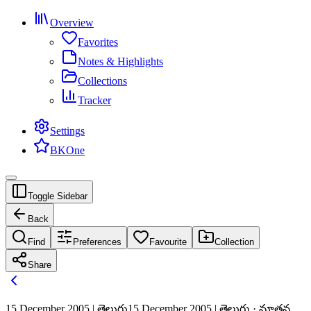
Overview
Favorites
Notes & Highlights
Collections
Tracker
Settings
BKOne
Toggle Sidebar
Back
Find
Preferences
Favourite
Collection
Share
15 December 2005 | తెలుగు
15 December 2005 | తెలుగు · నూతన