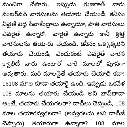
మంచిగా చేసారు. ఇప్పుడు గుజరాత్ వారు
నంబర్‌వన్ వారసులను తయారు చేయండి. కనీసం
ఏవైతే పెద్ద సేవాకేంద్రాలు ఉన్నాయో, పాత వారసులు
ఎవరైతే ఉన్నారో, వారైతే ఉన్నారు కానీ క్రొత్త
వారసులను తయారు చేయండి. కనీసం ఒక్కొక్కరిని
తయారు చేయండి, ఎందుకంటే ఎవరైతే వారస
క్వాలిటీ వారు ఉంటారో వారే మాలలో పూసగా
అవుతారు. మరి మాలనైతే తయారు చేయాలి కదా!
16108 మాల కూడా తయారై ఉంది. ఇప్పుడు ఒకవేళ
108 మాలను తయారు చేయండి అని బాప్‌దాదా
అంటే, తయారు చేయగలరా? దాదీలు చెప్పండి, 108
మాల తయారవ్వగలదా? (అవ్వగలదు అని దాదీజీ
చెప్పారు) తయారుగా ఉన్నారా? 108 మాల