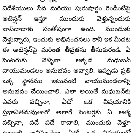
విదేశీయులు సేవ మరియు పురుషార్థం రెండింటిపై
అటెన్షన్ ఇస్తూ ముందుకు వెళ్తున్నందుకు
బాప్‌దాదాకు సంతోషంగా ఉంది. ముందుకు
వెళ్తున్నారు, ఇందుకు అభినందనలు కానీ ఇక మీదట
ఈ అటెన్షన్‌పై మరింత తీవ్రతను తీసుకురండి. ఏ
సెంటరుకు వెళ్ళినా అక్కడ మధుబన్
వాయుమండలం అనుభవం అవ్వాలి. ఇప్పుడు ప్రతి
ఒక్క స్థానము ఇటువంటి వాయుమండలాన్ని
అనుభవం చేయించాలి. ఎలా అయితే మధుబన్‌కు
ఎవరు వచ్చినా, ఏదో ఒక విషయానికి
ప్రభావితమవుతారో అలాగే సెంటర్లకు ఏ ఆత్మ
వచ్చినా, పదే పదే రావాలి, ముందుకు వెళ్తూ
ఉండాలి అనిపించేలా ఏదో ఒక విషయంలో