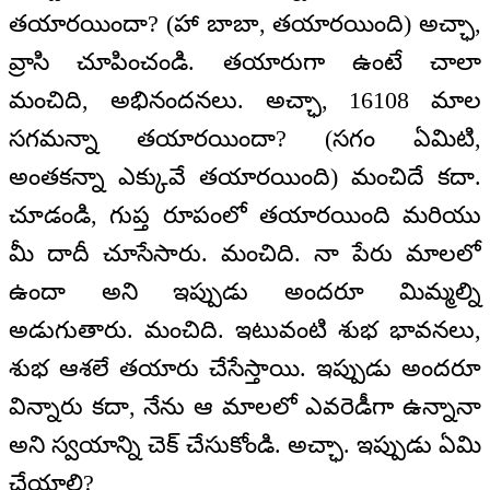
తయారయిందా? (హా బాబా, తయారయింది) అచ్ఛా,
వ్రాసి చూపించండి. తయారుగా ఉంటే చాలా
మంచిది, అభినందనలు. అచ్ఛా, 16108 మాల
సగమన్నా తయారయిందా? (సగం ఏమిటి,
అంతకన్నా ఎక్కువే తయారయింది) మంచిదే కదా.
చూడండి, గుప్త రూపంలో తయారయింది మరియు
మీ దాదీ చూసేసారు. మంచిది. నా పేరు మాలలో
ఉందా అని ఇప్పుడు అందరూ మిమ్మల్ని
అడుగుతారు. మంచిది. ఇటువంటి శుభ భావనలు,
శుభ ఆశలే తయారు చేసేస్తాయి. ఇప్పుడు అందరూ
విన్నారు కదా, నేను ఆ మాలలో ఎవరెడీగా ఉన్నానా
అని స్వయాన్ని చెక్ చేసుకోండి. అచ్ఛా. ఇప్పుడు ఏమి
చేయాలి?