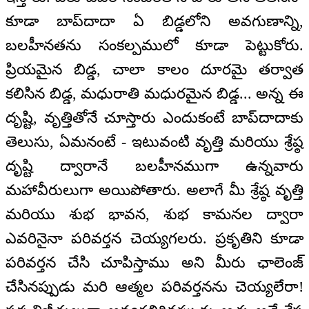
కూడా బాప్‌దాదా ఏ బిడ్డలోని అవగుణాన్ని,
బలహీనతను సంకల్పములో కూడా పెట్టుకోరు.
ప్రియమైన బిడ్డ, చాలా కాలం దూరమై తర్వాత
కలిసిన బిడ్డ, మధురాతి మధురమైన బిడ్డ... అన్న ఈ
దృష్టి, వృత్తితోనే చూస్తారు ఎందుకంటే బాప్‌దాదాకు
తెలుసు, ఏమనంటే - ఇటువంటి వృత్తి మరియు శ్రేష్ఠ
దృష్టి ద్వారానే బలహీనముగా ఉన్నవారు
మహావీరులుగా అయిపోతారు. అలాగే మీ శ్రేష్ఠ వృత్తి
మరియు శుభ భావన, శుభ కామనల ద్వారా
ఎవరినైనా పరివర్తన చెయ్యగలరు. ప్రకృతిని కూడా
పరివర్తన చేసి చూపిస్తాము అని మీరు ఛాలెంజ్
చేసినప్పుడు మరి ఆత్మల పరివర్తనను చెయ్యలేరా!