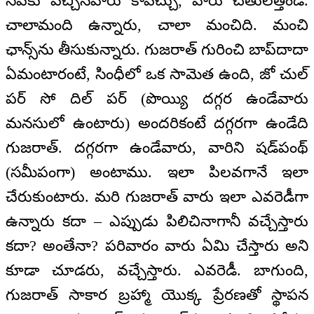
సేవకు వచ్చినవారు కావచ్చు, వారు చేతులెత్తండి.
చాలామంది ఉన్నారు, చాలా మంచిది. మంచి
ఛాన్స్‌ను తీసుకున్నారు. గుజరాత్ గురించి బాప్‌దాదా
ఏమంటారంటే, సింధీలో ఒక సామెత ఉంది, జో చుల్
పర్ సో దిల్ పర్ (పొయ్యి దగ్గర ఉండేవారు
మనసులో ఉంటారు) అందరికంటే దగ్గరగా ఉండేది
గుజరాత్. దగ్గరగా ఉండేవారు, వారిని షడ్‌పంథ్
(సమీపంగా) అంటాము. ఇలా పిలవగానే ఇలా
చేరుకుంటారు. మరి గుజరాత్ వారు ఇలా ఎవరెడీగా
ఉన్నారు కదా – ఎప్పుడు పిలిచినాగానీ వచ్చేస్తారు
కదా? అంతేనా? పరివారం వారు ఏమి చేస్తారు అని
కూడా చూడరు, వచ్చేస్తారు. ఎవరెడీ. బాగుంది,
గుజరాత్ సాకార బ్రహ్మా యొక్క ప్రేరణతో స్థాపన