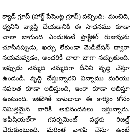
క్యాడ్ గ్రూప్ (హార్ట్ పేషెంట్ల గ్రూప్) వచ్చింది:- మంచిది,
ధ్వనిని వ్యాప్తి చేయడానికి ఈ సాధనము కూడా
చాలా బాగుంది ఎందుకంటే ప్రాక్టికల్ రుజువును
చూసినప్పుడు, ఖర్చు లేకుండా మెడిటేషన్ ద్వారా
నయమవ్వడం, అందరికీ చాలా బాగా నచ్చుతుంది.
ఇప్పుడు నెమ్మది నెమ్మదిగా దీనిని వృద్ధి చేస్తూ
ఉండండి. వృద్ధి చేస్తున్నారని విన్నాము మరియు
సఫలత కూడా లభిస్తుంది, ఇంకా కూడా లభిస్తూ
ఉంటుంది. ఇకపోతే బాప్‌దాదా ఈ కార్యం కోసం
నిమిత్తమైన వారికి అభినందనలు ఇస్తున్నారు.
అఫీషియల్‌గా గవర్నమెంట్ వద్దకు రిజల్ట్
చేరుకుంటుంది. మరింత వ్యాప్తి చేస్తూ ఉంటే