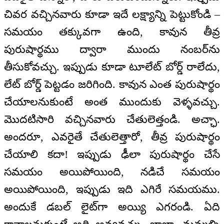
చివర వచ్చినవారు కూడా ఇదే లక్ష్యాన్ని పెట్టుకోండి –
సమయం తక్కువగా ఉంది, కావున తీవ్ర
పురుషార్థము ద్వారా ముందు నంబర్‌ను
తీసుకోవచ్చు. ఇప్పుడు కూడా టూలేట్ బోర్డ్ రాలేదు,
లేట్ బోర్డ్ పెట్టడం జరిగింది. కావున ఎంత పురుషార్థం
చేయాలనుకుంటే అంత ముందుకు వెళ్ళవచ్చు.
మొదటిసారి వచ్చినవారు చేతులెత్తండి. అచ్ఛా.
అందరూ, ఎవరైతే చేతులెత్తారో, తీవ్ర పురుషార్థం
చేయాలి కదా! ఇప్పుడు ఢీలా పురుషార్థం చేసే
సమయం అయిపోయింది, నడిచే సమయం
అయిపోయింది, ఇప్పుడు ఇది ఎగిరే సమయము.
అందుకే డబల్ లైట్‌గా అయ్యి ఎగరండి. ఏది