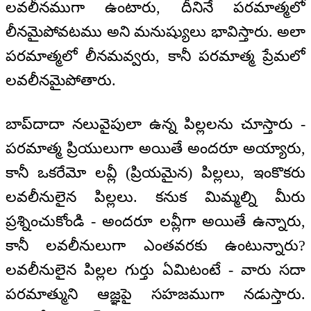
లవలీనముగా ఉంటారు, దీనినే పరమాత్మలో
లీనమైపోవటము అని మనుష్యులు భావిస్తారు. అలా
పరమాత్మలో లీనమవ్వరు, కానీ పరమాత్మ ప్రేమలో
లవలీనమైపోతారు.
బాప్‌దాదా నలువైపులా ఉన్న పిల్లలను చూస్తారు -
పరమాత్మ ప్రియులుగా అయితే అందరూ అయ్యారు,
కానీ ఒకరేమో లవ్లీ (ప్రియమైన) పిల్లలు, ఇంకొకరు
లవలీనులైన పిల్లలు. కనుక మిమ్మల్ని మీరు
ప్రశ్నించుకోండి - అందరూ లవ్లీగా అయితే ఉన్నారు,
కానీ లవలీనులుగా ఎంతవరకు ఉంటున్నారు?
లవలీనులైన పిల్లల గుర్తు ఏమిటంటే - వారు సదా
పరమాత్ముని ఆజ్ఞపై సహజముగా నడుస్తారు.