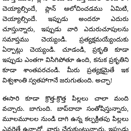
చెయ్యాల్సిందే, ప్లాన్ ఆలోచించడము ఏమిటి,
చెయ్యాల్సిందే. ఇప్పుడు అందరూ ఎదురు
చూస్తున్నారు, ఇప్పుడు వారి ఎదురుచూపులను
సమాప్తము చెయ్యండి. ప్రత్యక్షమయ్యేందుకు
ఏర్పాట్లు చెయ్యండి. చూడండి, ప్రకృతి కూడా
ఇప్పుడు ఎంతగా విసిగిపోతూ ఉంది, కనుక ప్రకృతిని
కూడా శాంతపరచండి. మీరు ప్రత్యక్షమైతే ఇక
విశ్వశాంతి స్వతహాగానే జరుగుతుంది. అచ్ఛా!
ఈసారి కూడా క్రొత్త-క్రొత్త పిల్లలు చాలా మంది
వచ్చారు. బాగుంది. బాప్‌దాదా సంతోషిస్తున్నారు,
మూలమూలల నుండి దాగి ఉన్న కల్పక్రితపు పిల్లలు
ఎవరైతే ఉన్నారో, వారు చేరుకుంటున్నారు. ఇప్పుడు