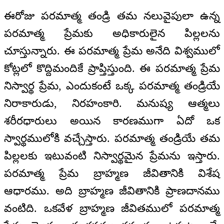
ఈరోజు పరమాత్మ తండ్రి తమ నలువైపులా ఉన్న
పరమాత్మ ప్రేమకు అధికారులైన పిల్లలను
చూస్తున్నారు. ఈ పరమాత్మ ప్రేమ అనేది విశ్వములో
కోట్లలో కొద్దిమందికే ప్రాప్తిస్తుంది. ఈ పరమాత్మ ప్రేమ
నిస్వార్థ ప్రేమ, ఎందుకంటే ఒక్క పరమాత్మ తండ్రియే
నిరాకారుడు, నిరహంకారి. మనుష్య ఆత్మలు
శరీరధారులు అయిన కారణముగా ఏదో ఒక
స్వార్థములోకి వచ్చేస్తారు. పరమాత్మ తండ్రియే తమ
పిల్లలకు ఇటువంటి నిస్వార్థమైన ప్రేమను ఇస్తారు.
పరమాత్మ ప్రేమ బ్రాహ్మణ జీవితానికి విశేష
ఆధారము. అది బ్రాహ్మణ జీవితానికి ప్రాణదానము
వంటిది. ఒకవేళ బ్రాహ్మణ జీవితములో పరమాత్మ