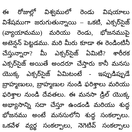
ఈ రోజుల్లో విశ్వములో రెండు విషయాలు
విశేషముగా జరుగుతున్నాయి – ఒకటి, ఎక్సర్‌సైజ్
(వ్యాయామము) మరియు రెండు, భోజనముపై
అటెన్షన్ పెట్టడము. మరి మీరు కూడా ఈ రెండింటినీ
చేస్తున్నారా? మీ ఎక్సర్‌సైజ్ ఏమిటి? శారీరక
ఎక్సర్‌సైజ్ అయితే అందరూ చేస్తారు కానీ మనసు
యొక్క ఎక్సర్‌సైజ్ ఏమిటంటే - ఇప్పుడిప్పుడే
బ్రాహ్మణులు, బ్రాహ్మణుల నుండి ఫరిశ్తాలు మరియు
ఫరిశ్తాల నుండి దేవతలు. ఈ మనసా డ్రిల్ యొక్క
అభ్యాసాన్ని సదా చేస్తూ ఉండండి మరియు శుద్ధ
భోజనము అంటే మనసులోని శుద్ధ సంకల్పాలు.
ఒకవేళ వ్యర్థ సంకల్పాలు, నెగెటివ్ సంకల్పాలు