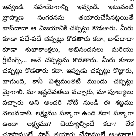
ఇవ్వండి, సహయోగాన్ని ఇవ్వండి. ఇటువంటి
బ్రాహ్మణ సంగఠనను తయారుచేసినట్లయితే
బాప్‌దాదా ఆ విజయానికి చప్పట్లు కొడతారు. మీరు
కూడా పదే-పదే చప్పట్లు కొడతారు కదా, బాప్‌దాదా
కూడా శుభాకాంక్షలు, అభినందనలు మరియు
గ్రీటింగ్స్... అనే చప్పట్లను కొడతారు. మీరు కూడా
చప్పట్లు కొడతారు కదా. ఇప్పుడు చప్పట్లు కొట్టారు,
బాగుంది, కానీ విశ్వమంతటి ముందు చప్పట్లు
మ్రోగాలి. మా ఇష్టదేవతలు వచ్చారు, మా పూజ్యులు
వచ్చారు అని అందరి నోటి నుండి ఈ శబ్దము
వెలువడాలి. లక్ష్యము పక్కాగా ఉంది కదా! పక్కాగా
ఉందా లక్ష్యము? చెయ్యాల్సిందే కదా? లేక
చూస్తాములే, ప్లాన్ తయారు చేస్తాములే అంటారా!