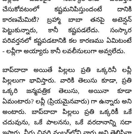
చేసుకోవటంలో కష్టమనిపిస్తుందంటే దానికి
కారణమేమిటి? బ్రహ్మా బాబా తనపై అటెన్షన్
పెట్టుకున్నారు, కానీ కష్టపడలేదు. సంస్కార
పరివర్తనలో కష్టపడటానికి కల కారణము ఏమిటంటే
- లవ్లీగా అయ్యారు కానీ లవలీనులుగా అవ్వలేదు.
బాప్‌దాదా అయితే పిల్లలు ప్రతి ఒక్కరినీ లవ్లీ
పిల్లలుగా భావిస్తారు. వారికి తెలుసు కూడా, ప్రతి
ఒక్కరి జన్మపత్రిక తెలుసు, అయినా కూడా
ఏమంటారు? లవ్లీ (ప్రియమైనవారు) గా ఉన్నారు అని
అంటారు. బాప్‌దాదా పిల్లలు ప్రతి ఒక్కరికీ ఒకే
చదువును, ఒకే పాలనను, ఒకే వరదానాన్ని సదా
ఇస్తారు. వీరు చివరి నంబర్‌లోని వారు అని తెలిసినా