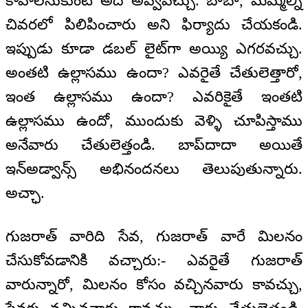
కావాలనుకుంటే అది అవ్వవచ్చు. బాబా, మమ్మల్ని
చివరలో పిలిపించారు అని ఫిర్యాదు చేయకండి.
ఇప్పుడు కూడా డబల్ లైట్‌గా అయ్యి ఎగరవచ్చు.
అంతటి ఉల్లాసము ఉందా? ఎవరైతే చేతులెత్తారో,
ఇంత ఉల్లాసము ఉందా? ఎవరికైతే ఇంతటి
ఉల్లాసము ఉందో, ముందుకు వెళ్ళి చూపిస్తాము
అనేవారు చేతులెత్తండి. బాప్‌దాదా అయితే
ఇన్‌అడ్వాన్స్ అభినందనలు తెలుపుతున్నారు.
అచ్ఛా.
గుజరాత్ వారిది సేవ, గుజరాత్ వారే మిలనం
చేసుకోవడానికి వచ్చారు:- ఎవరైతే గుజరాత్
వారున్నారో, మిలనం కోసం వచ్చినవారు కావచ్చు,