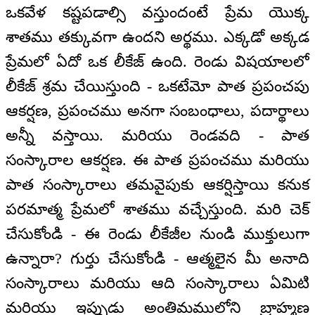
ఒకవేళ కష్టపడాల్సి వస్తుందంటే ప్రేమ యొక్క
శాతము తక్కువగా ఉందని అర్థము. ఎక్కడో అక్కడ
ప్రేమలో ఏదో ఒక లీకేజ్ ఉంది. రెండు విషయాలలో
లీకేజ్ శ్రమ చేయిస్తుంది - ఒకటేమో పాత ప్రపంచపు
ఆకర్షణ, ప్రపంచము అనగా సంబంధాలు, పదార్థాలు
అన్నీ వస్తాయి. మరియు రెండవది - పాత
సంస్కారాల ఆకర్షణ. ఈ పాత ప్రపంచము మరియు
పాత సంస్కారాలు తమవైపుకు ఆకర్షిస్తాయి కనుక
పరమాత్మ ప్రేమలో శాతము వచ్చేస్తుంది. మరి చెక్
చేసుకోండి - ఈ రెండు లీకేజీల నుండి ముక్తులుగా
ఉన్నారా? గుర్తు చేసుకోండి - ఆత్మలైన మీ అనాది
సంస్కారాలు మరియు ఆది సంస్కారాలు ఏమిటి
మరియు ఇప్పుడు అంతిమములోని బ్రాహ్మణ