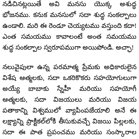
నడిచినట్లయితే అవి మనసు యొక్క అశుద్ధ
భోజనము. కనుక మనసులో సదా శుద్ధ సంకల్పాలు
ఉండాలి. మరి ఈ రెండూ చెయ్యటము వస్తుంది కదా!
ఎంత సమయము కావాలంటే అంత సమయము
శుద్ధ సంకల్పాల స్వరూపముగా అయిపోండి. అచ్ఛా!
నలువైపులా ఉన్న పరమాత్మ ప్రేమకు అధికారులైన
విశేష ఆత్మలకు, సదా ఒకరికొకరు సహయోగులుగా
అయ్యే బాబాకు స్నేహీ మరియు సహయోగీ
ఆత్మలకు, సదా విజయులు మరియు విజయ
పతాకాన్ని విశ్వములో వ్యాపింపజేయాలి అనే ఈ
లక్ష్యాన్ని ప్రాక్టికల్‌లోకి తీసుకువచ్చే విజయి పిల్లలకు,
సదా ఈ పాత ప్రపంచము మరియు సంస్కారాల