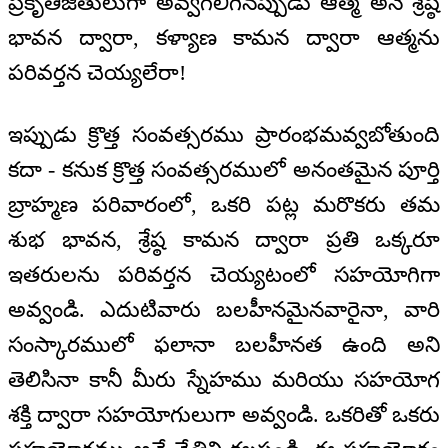
ప్రకృతిజీతులుగా అవ్వగలిగినప్పుడు ఆత్మ అనే శ్రేష్ఠ
భావన ద్వారా, కళ్యాణ కామన ద్వారా ఆత్మను
పరివర్తన చెయ్యలేరా!
ఇప్పుడు క్రొత్త సంవత్సరము ప్రారంభమవ్వబోతుంది
కదా - కనుక క్రొత్త సంవత్సరములో అనంతమైన పూర్తి
బ్రాహ్మణ పరివారంలో, ఒకరి పట్ల మరొకరు తమ
శుభ భావన, శ్రేష్ఠ కామన ద్వారా ప్రతి ఒక్కరూ
ఇతరులను పరివర్తన చెయ్యటంలో సహయోగిగా
అవ్వండి. ఎదుటివారు బలహీనమైనవారైనా, వారి
సంస్కారములో ఫలానా బలహీనత ఉంది అని
తెలిసినా కానీ మీరు స్నేహము మరియు సహయోగ
శక్తి ద్వారా సహయోగులుగా అవ్వండి. ఒకరితో ఒకరు