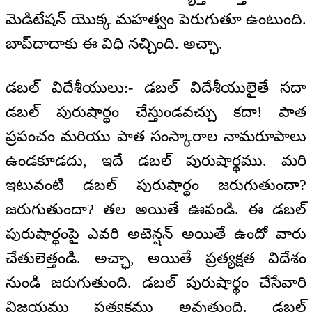
మెడిటేషన్ యొక్క మహత్వం పెరుగుతూ ఉంటుంది.
బాప్‌దాదాకు ఈ విధి నచ్చింది. అచ్ఛా.
డబల్ విదేశీయులు:- డబల్ విదేశీయులైతే సదా
డబల్ పురుషార్థం చేస్తుండవచ్చు కదా! పాత
ప్రపంచం మరియు పాత సంస్కారాల నామరూపాలు
ఉండకూడదు, ఇదే డబల్ పురుషార్థము. మరి
ఇటువంటి డబల్ పురుషార్థం జరుగుతుందా?
జరుగుతుందా? తల అయితే ఊపండి. ఈ డబల్
పురుషార్థంపై ఎవరి అటెన్షన్ అయితే ఉందో వారు
చేతులెత్తండి. అచ్ఛా, అయితే ప్రత్యక్షత విదేశం
నుండి జరుగుతుంది. డబల్ పురుషార్థం చేసేవారి
విజయము ప్రత్యక్షము అవుతుంది. డబల్