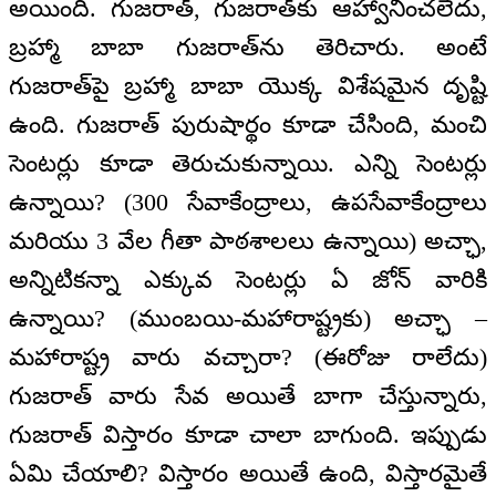
అయింది. గుజరాత్, గుజరాత్‌కు ఆహ్వానించలేదు,
బ్రహ్మా బాబా గుజరాత్‌ను తెరిచారు. అంటే
గుజరాత్‌పై బ్రహ్మా బాబా యొక్క విశేషమైన దృష్టి
ఉంది. గుజరాత్ పురుషార్థం కూడా చేసింది, మంచి
సెంటర్లు కూడా తెరుచుకున్నాయి. ఎన్ని సెంటర్లు
ఉన్నాయి? (300 సేవాకేంద్రాలు, ఉపసేవాకేంద్రాలు
మరియు 3 వేల గీతా పాఠశాలలు ఉన్నాయి) అచ్ఛా,
అన్నిటికన్నా ఎక్కువ సెంటర్లు ఏ జోన్ వారికి
ఉన్నాయి? (ముంబయి-మహారాష్ట్రకు) అచ్ఛా –
మహారాష్ట్ర వారు వచ్చారా? (ఈరోజు రాలేదు)
గుజరాత్ వారు సేవ అయితే బాగా చేస్తున్నారు,
గుజరాత్ విస్తారం కూడా చాలా బాగుంది. ఇప్పుడు
ఏమి చేయాలి? విస్తారం అయితే ఉంది, విస్తారమైతే