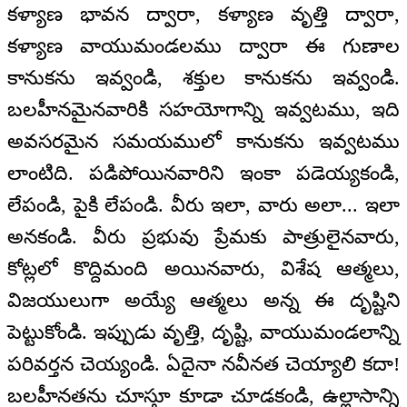
కళ్యాణ భావన ద్వారా, కళ్యాణ వృత్తి ద్వారా,
కళ్యాణ వాయుమండలము ద్వారా ఈ గుణాల
కానుకను ఇవ్వండి, శక్తుల కానుకను ఇవ్వండి.
బలహీనమైనవారికి సహయోగాన్ని ఇవ్వటము, ఇది
అవసరమైన సమయములో కానుకను ఇవ్వటము
లాంటిది. పడిపోయినవారిని ఇంకా పడెయ్యకండి,
లేపండి, పైకి లేపండి. వీరు ఇలా, వారు అలా... ఇలా
అనకండి. వీరు ప్రభువు ప్రేమకు పాత్రులైనవారు,
కోట్లలో కొద్దిమంది అయినవారు, విశేష ఆత్మలు,
విజయులుగా అయ్యే ఆత్మలు అన్న ఈ దృష్టిని
పెట్టుకోండి. ఇప్పుడు వృత్తి, దృష్టి, వాయుమండలాన్ని
పరివర్తన చెయ్యండి. ఏదైనా నవీనత చెయ్యాలి కదా!
బలహీనతను చూస్తూ కూడా చూడకండి, ఉల్లాసాన్ని