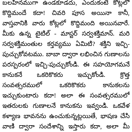
బలహీనముగా ఉండకూడదు, ఎందుకంటే కోట్లలో
కొద్దిమందే కదా! చివరి పూస అయినా కానీ,
వాస్తవానికి వారు కోట్లలో కొద్దిమంది అయినవారే.
మీకు ఉన్న టైటిల్ - మాస్టర్ సర్వశక్తిమాన్. మరి
సర్వశక్తిమంతుల కర్తవ్యము ఏమిటి? శక్తిని ఇచ్చి-
పుచ్చుకోవటము. బాబా ద్వారా లభించిన గుణాలను
పరస్పరంలో ఇచ్చి-పుచ్చుకోండి. ఈ సహయోగమనే
కానుకనే ఒకరికొకరు ఇచ్చుకోండి. క్రొత్త
సంవత్సరములో ఒకరికొకరు కానుకలను
ఇచ్చుకుంటారు కదా! అలా ఈ సంవత్సరములో
ఇతరులకు గుణాలనే కానుకను ఇవ్వండి. ఒకవేళ
కళ్యాణ భావనను ఉంచుకున్నట్లయితే, భాషణ చేసి
వాణి ద్వారా సందేశాన్ని ఇస్తారు కదా, అలా మీ