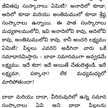
జీవితపు సంస్కారాలు ఏమిటి? అనాదిలో కూడా,
ఆదిలో కూడా మరియు అంతిమములో కూడా శ్రేష్ఠ
సంస్కారాలు ఉన్నాయి. ఈ పాత సంస్కారాలు
మధ్యకాలములోవి, ఇవి అనాదిలోవి కావు, ఆదిలోవి
కావు, అంతిమములోవి కావు. కానీ అందరి లక్ష్యము
ఏమిటి? పిల్లలు ఎవరిని అడిగినా వారు ఒకే
సమాధానమిస్తారు - బాబా సమానముగా అవ్వడమే
లక్ష్యము. ఇదే కదా! ఇదే అయితే చేతులెత్తండి. ఇదే
లక్ష్యమా, పక్కానా? లేక మధ్యమధ్యలో
మారిపోతుందా?
బాబా మరియు దాదా, వీరిరువురిలో ఉన్న సమాన
సంస్కారాలు ఏవి అని బాబా పిల్లలను