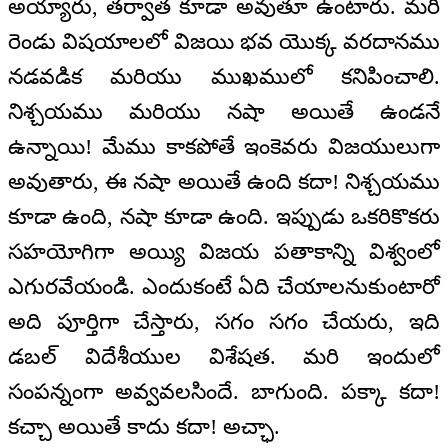
అయ్యారు, తర్వాత కూడా అవుతూ ఉంటారు. మరి
రెండు విషయాలలో విజయి భవ యొక్క వరదానము
నడవడిక మరియు ముఖములో కనిపించాలి.
నిశ్చయము మరియు నషా అయితే ఉండనే
ఉన్నాయి! మేము కాకపోతే ఇంకెవరు విజయులుగా
అవుతారు, ఈ నషా అయితే ఉంది కదా! నిశ్చయము
కూడా ఉంది, నషా కూడా ఉంది. ఇప్పుడు ఒకరికొకరు
సహయోగిగా అయ్యి విజయ పతాకాన్ని విశ్వంలో
ఎగురవేయండి. ఎందుకంటే ఏది చేయాలనుకుంటారో
అది పూర్తిగా చేస్తారు, సగం సగం చేయరు, ఇది
డబల్ విదేశీయుల విశేషత. మరి ఇందులో
సంపన్నంగా అవ్వవలసిందే. బాగుంది. పక్కా కదా!
కచ్చా అయితే కాదు కదా! అచ్ఛా.