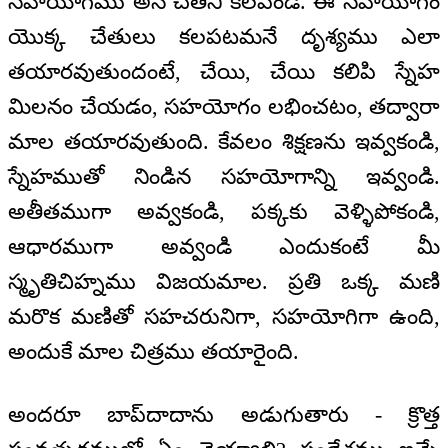
సహయోగము అనే చేతిని కలపండి. ఈ సహయోగం
యొక్క చేతులు కలపటమనే దృశ్యము ఎలా
తయారవుతుందంటే, చేయి, చేయి కలిపి స్నేహ
మిలనం చేయడం, సహయోగం లభించటం, తద్వారా
మాల తయారవుతుంది. కేవలం శిక్షణను ఇవ్వకండి,
స్నేహముతో నిండిన సహయోగాన్ని ఇవ్వండి.
అతీతముగా అవ్వకండి, పక్కకు వెళ్ళిపోకండి,
ఆధారముగా అవ్వండి ఎందుకంటే మీ
స్మృతిచిహ్నము విజయమాల. ప్రతి ఒక్క మణి
మరొక మణితో సహచరునిగా, సహయోగిగా ఉంది,
అందుకే మాల చిత్రము తయారైంది.
అందరూ బాప్‌దాదాను అడుగుతారు - క్రొత్త