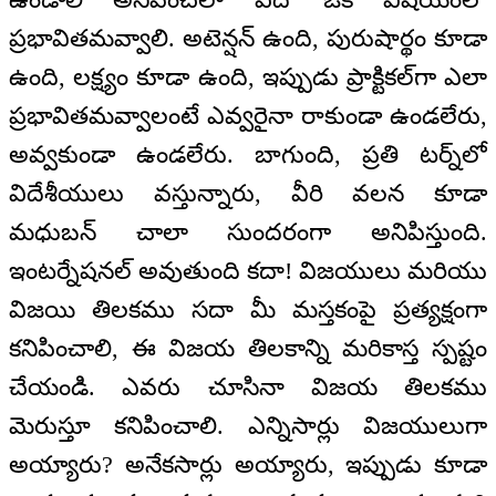
ప్రభావితమవ్వాలి. అటెన్షన్ ఉంది, పురుషార్థం కూడా
ఉంది, లక్ష్యం కూడా ఉంది, ఇప్పుడు ప్రాక్టికల్‌గా ఎలా
ప్రభావితమవ్వాలంటే ఎవ్వరైనా రాకుండా ఉండలేరు,
అవ్వకుండా ఉండలేరు. బాగుంది, ప్రతి టర్న్‌లో
విదేశీయులు వస్తున్నారు, వీరి వలన కూడా
మధుబన్ చాలా సుందరంగా అనిపిస్తుంది.
ఇంటర్నేషనల్ అవుతుంది కదా! విజయులు మరియు
విజయి తిలకము సదా మీ మస్తకంపై ప్రత్యక్షంగా
కనిపించాలి, ఈ విజయ తిలకాన్ని మరికాస్త స్పష్టం
చేయండి. ఎవరు చూసినా విజయ తిలకము
మెరుస్తూ కనిపించాలి. ఎన్నిసార్లు విజయులుగా
అయ్యారు? అనేకసార్లు అయ్యారు, ఇప్పుడు కూడా