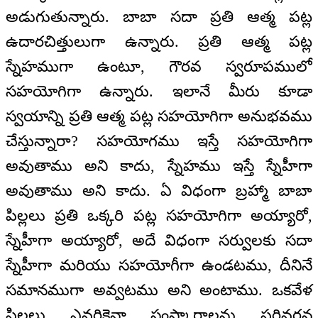
అడుగుతున్నారు. బాబా సదా ప్రతి ఆత్మ పట్ల
ఉదారచిత్తులుగా ఉన్నారు. ప్రతి ఆత్మ పట్ల
స్నేహముగా ఉంటూ, గౌరవ స్వరూపములో
సహయోగిగా ఉన్నారు. ఇలానే మీరు కూడా
స్వయాన్ని ప్రతి ఆత్మ పట్ల సహయోగిగా అనుభవము
చేస్తున్నారా? సహయోగము ఇస్తే సహయోగిగా
అవుతాము అని కాదు, స్నేహము ఇస్తే స్నేహీగా
అవుతాము అని కాదు. ఏ విధంగా బ్రహ్మా బాబా
పిల్లలు ప్రతి ఒక్కరి పట్ల సహయోగిగా అయ్యారో,
స్నేహీగా అయ్యారో, అదే విధంగా సర్వులకు సదా
స్నేహీగా మరియు సహయోగీగా ఉండటము, దీనినే
సమానముగా అవ్వటము అని అంటాము. ఒకవేళ
పిల్లలు ఎవరికైనా సంస్కారాలను పరివర్తన