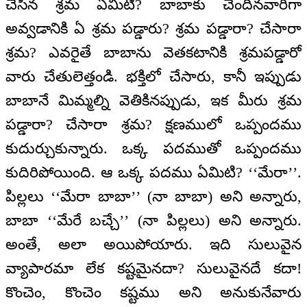
చేసిన శ్రమ ఏమిటి? బాబాకు చెందినవారిగా
అవ్వడానికి ఏ శ్రమ పడ్డారు? శ్రమ పడ్డారా? చేసారా
శ్రమ? ఎవరైతే బాబాను వెతకటానికి శ్రమపడ్డారో
వారు చేతులెత్తండి. భక్తిలో చేసారు, కానీ ఇప్పుడు
బాబానే మిమ్మల్ని వెతికినప్పుడు, ఇక మీరు శ్రమ
పడ్డారా? చేసారా శ్రమ? క్షణములో ఒప్పందము
కుదుర్చుకున్నారు. ఒక్క పదముతో ఒప్పందము
కుదిరిపోయింది. ఆ ఒక్క పదము ఏమిటి? ‘‘మేరా’’.
పిల్లలు ‘‘మేరా బాబా’’ (నా బాబా) అని అన్నారు,
బాబా ‘‘మేరే బచ్చే’’ (నా పిల్లలు) అని అన్నారు.
అంతే, అలా అయిపోయారు. ఇది సులువైన
వ్యాపారమా లేక కష్టమైనదా? సులువైనదే కదా!
కొంచెం, కొంచెం కష్టము అని అనుకునేవారు