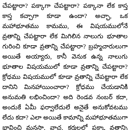
చేపట్టారా? పక్కాగా చేపట్టారా? పక్కానా లేక కాస్త
కాస్త కచ్చాగా కూడా ఉందా? అచ్ఛా, ఒక
మహాభూతము కామము, ఈ విషయములోనే
వ్రతాన్ని చేపట్టారా లేక మిగిలిన నాలుగు భూతాల
గురించి కూడా వ్రతాన్ని చేపట్టారా? బ్రహ్మచారులుగా
అయితే అయ్యారు, కానీ వెనుక ఉన్న నాలుగు
భూతాల విషయములో కూడా వ్రతాన్ని చేపట్టారా?
క్రోధము విషయములో కూడా వ్రతాన్ని చేపట్టారా లేక
దానిని మినహాయించారా? క్రోధము చేయడానికి
అనుమతి లభించిందా? అది రెండవ నంబర్ కదా,
అందుకే ఏమీ ఫర్వాలేదులే అనైతే అనుకోవటము
లేదు కదా? ఎలా అయితే కామాన్ని మహాభూతముగా
భావించి మనసా, వాచ, కర్మలలో పక్కా వ్రతాన్ని