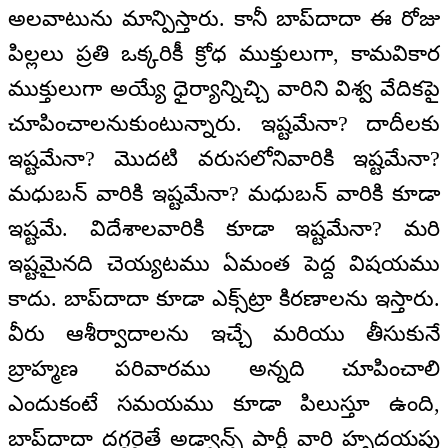
అలవాటును మాన్పిస్తారు. కానీ బాప్‌దాదా ఈ రోజు
పిల్లలు ప్రతి ఒక్కరికీ క్రోధ ముక్తులుగా, కామవికార
ముక్తులుగా అయ్యే ధైర్యాన్నిచ్చి వారిని విశ్వ వేదికపై
చూపించాలనుకుంటున్నారు. ఇష్టమేనా? దాదీలకు
ఇష్టమేనా? మొదటి వరుసలోనివారికి ఇష్టమేనా?
మధుబన్ వారికి ఇష్టమేనా? మధుబన్ వారికి కూడా
ఇష్టమే. విదేశాలవారికి కూడా ఇష్టమేనా? మరి
ఇష్టమైనది చెయ్యటము ఏమంత పెద్ద విషయము
కాదు. బాప్‌దాదా కూడా ఎక్స్‌ట్రా కిరణాలను ఇస్తారు.
వీరు ఆశీర్వాదాలను ఇచ్చే మరియు తీసుకునే
బ్రాహ్మణ పరివారము అన్నది చూపించాలి
ఎందుకంటే సమయము కూడా పిలుస్తూ ఉంది,
బాప్‌దాదా దగ్గరైతే అడ్వాన్స్ పార్టీ వారి హృదయపు