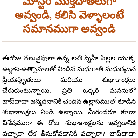
మాస్టర్ ముక్తిదాతలుగా
అవ్వండి, కలిసి వెళ్ళాలంటే
సమానముగా అవ్వండి
ఈరోజు నలువైపులా ఉన్న అతి స్నేహీ పిల్లల యొక్క
ఉల్లాస-ఉత్సాహాలతో నిండిన మధురాతి మధురమైన
ప్రియస్మృతులు మరియు శుభాకాంక్షలు
చేరుకుంటున్నాయి. ప్రతి ఒక్కరి మనసులో
బాప్‌దాదా జన్మదినానికి చెందిన ఉల్లాసముతో కూడిన
శుభాకాంక్షలు నిండి ఉన్నాయి. మీరందరూ కూడా
విశేషముగా ఈ రోజు శుభాకాంక్షలను ఇవ్వడానికి
వచ్చారా లేక తీసుకోవడానికి వచ్చారా? బాప్‌దాదా