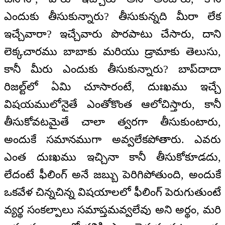
ఎందుకు తీసుకున్నారు? తీసుకున్నది మీరా లేక
ఇచ్చేవారా? ఇచ్చేవారు పొరపాటు చేసారు, దాని
లెక్కచారము బాబాకు మరియు డ్రామాకు తెలుసు,
కానీ మీరు ఎందుకు తీసుకున్నారు? బాప్‌దాదా
రిజల్ట్‌లో ఏమి చూసారంటే, దుఃఖము ఇచ్చే
విషయములోనైతే ఎంతోకొంత ఆలోచిస్తారు, కానీ
తీసుకోవటమైతే చాలా త్వరగా తీసుకుంటారు,
అందుకే సమానముగా అవ్వలేకపోతారు. ఎవరు
ఎంత దుఃఖము ఇచ్చినా కానీ తీసుకోకూడదు,
లేదంటే ఫీలింగ్ అనే జబ్బు పెరిగిపోతుంది, అందుకే
ఒకవేళ చిన్నచిన్న విషయాలలో ఫీలింగ్ పెరుగుతుంటే
వ్యర్థ సంకల్పాలు సమాప్తమవ్వలేవు అని అర్థం, మరి