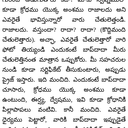
కూడా క్రోధము యొక్క అంశము రాజాలదు అని
ఎవరైతే భావిస్తున్నారో వారు చేతులెత్తండి.
రాజాలదు. వస్తుందా? రాదా? రాదా? (కొద్దిమంది
చేతులెత్తారు). అచ్ఛా, ఎవరైతే చేతులెత్తారో వారి
ఫోటో తియ్యండి ఎందుకంటే బాప్‌దాదా మీరు
చేతులెత్తినంత మాత్రాన ఒప్పుకోరు. మీ సహచరుల
నుండి కూడా సర్టిఫికేట్ తీసుకుంటారు, అప్పుడు
ప్రైజ్ ఇస్తారు. ఇది మంచిది. ఎందుకంటే బాప్‌దాదా
చూసారు, క్రోధము యొక్క అంశము కూడా
ఉంటుంది, ఈర్ష్య, ద్వేషము, ఇవి కూడా క్రోధానికి
పిల్లాపాపలు వంటివి. కానీ మంచిది. ఎవరైతే
ధైర్యము పెట్టారో, వారికి బాప్‌దాదా ఇప్పుడైతే