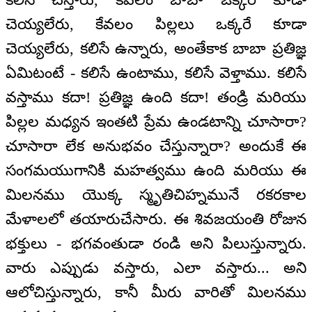
చెయ్యలేరు, కేవలం పిల్లలు ఒక్కరే కూడా
చెయ్యలేరు, కలిసే ఉన్నారు, అంతేకాక బాబా ప్రతిజ్ఞ
ఏమిటంటే - కలిసే ఉంటాము, కలిసే వెళ్తాము. కలిసే
వస్తాము కదా! ప్రతిజ్ఞ ఉంది కదా! తండ్రి మరియు
పిల్లల మధ్యన ఇంతటి ప్రేమ ఉండటాన్ని చూసారా?
చూసారా లేక అనుభవం చేస్తున్నారా? అందుకే ఈ
సంగమయుగానికి మహత్వము ఉంది మరియు ఈ
మిలనము యొక్క స్మృతిచిహ్నమునే రకరకాల
మేళాలలో తయారుచేసారు. ఈ శివజయంతి రోజున
భక్తులు - భగవంతుడా రండి అని పిలుస్తున్నారు.
వారు ఎప్పుడు వస్తారు, ఎలా వస్తారు... అని
ఆలోచిస్తున్నారు, కానీ మీరు వారితో మిలనము