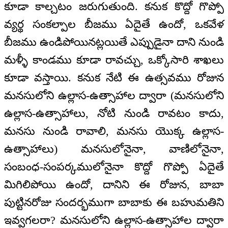
కూడా కాల్చటం జరుగుతుంది. కనుక కొద్దో గొప్పో
వ్యర్థ సంకల్పాల బీజము ఏదైతే ఉందో, ఒకవేళ
బీజము ఉండిపోయినట్లయితే ఎప్పుడైనా దాని నుండి
మళ్ళీ కాండము కూడా రావచ్చు, ఒక్కోసారి శాఖలు
కూడా వస్తాయి. కనుక నేటి ఈ ఉత్సవము రోజున
మనసులోని ఉల్లాస-ఉత్సాహాల ద్వారా (మనసులోని
ఉల్లాస-ఉత్సాహాలు, నోటి నుండి రావటం కాదు,
మనసు నుండి రావాలి, మనసు యొక్క ఉల్లాస-
ఉత్సాహాలు) మనసులోనైనా, వాణిలోనైనా,
సంబంధ-సంపర్కములోనైనా కొద్దో గొప్పో ఏదైతే
మిగిలిపోయి ఉందో, దానిని ఈ రోజున, బాబా
పుట్టినరోజు సందర్భముగా బాబాకు ఈ బహుమతిని
ఇవ్వగలరా? మనసులోని ఉల్లాస-ఉత్సాహాల ద్వారా