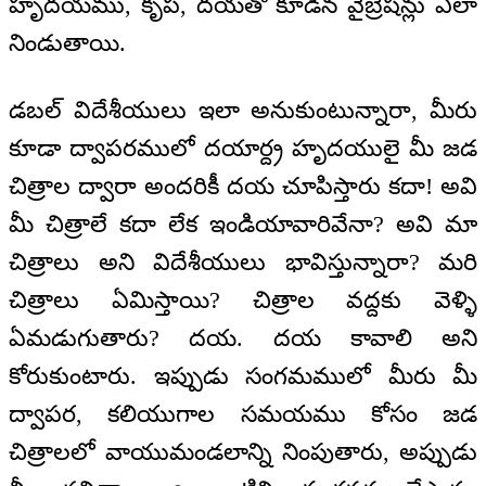
హృదయము, కృప, దయతో కూడిన వైబ్రేషన్లు ఎలా
నిండుతాయి.
డబల్ విదేశీయులు ఇలా అనుకుంటున్నారా, మీరు
కూడా ద్వాపరములో దయార్ద్ర హృదయులై మీ జడ
చిత్రాల ద్వారా అందరికీ దయ చూపిస్తారు కదా! అవి
మీ చిత్రాలే కదా లేక ఇండియావారివేనా? అవి మా
చిత్రాలు అని విదేశీయులు భావిస్తున్నారా? మరి
చిత్రాలు ఏమిస్తాయి? చిత్రాల వద్దకు వెళ్ళి
ఏమడుగుతారు? దయ. దయ కావాలి అని
కోరుకుంటారు. ఇప్పుడు సంగమములో మీరు మీ
ద్వాపర, కలియుగాల సమయము కోసం జడ
చిత్రాలలో వాయుమండలాన్ని నింపుతారు, అప్పుడు