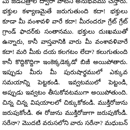
మీ జడచిత్రాల ద్వారా వాటిని అనుభవము చేస్తారు.
భక్తుల కళ్యాణమైతే జరుగుతుంది కదా! భక్తులు
కూడా మీ వంశావళి వారే కదా! మీరందరూ గ్రేట్ గ్రేట్
గ్రాండ్ ఫాదర్‌కు సంతానము. భక్తులు దుఃఖముతో
ఉన్నారు, కానీ వాస్తవానికి వారు మీ వంశావళివారే
కదా! మరి మీకు దయ కలగటం లేదా? కలుగుతుంది
కానీ కొద్దికొద్దిగా ఇంకెక్కడెక్కడో బిజీ అయిపోతారు.
ఇప్పుడు మీరు మీ పురుషార్థములో ఎక్కువ
సమయాన్ని పెట్టకండి. ఇవ్వటములో పెట్టండి,
అప్పుడు ఇవ్వటం తీసుకోవటముగా అయిపోతుంది.
చిన్న చిన్న విషయాలలో చిక్కుకోకండి. ముక్తిరోజును
జరుపుకోండి. ఈ రోజును ముక్తిరోజుగా జరుపుకోండి.
సరేనా? మొదటి వరుసలోని వారు సరేనా? మధుబన్