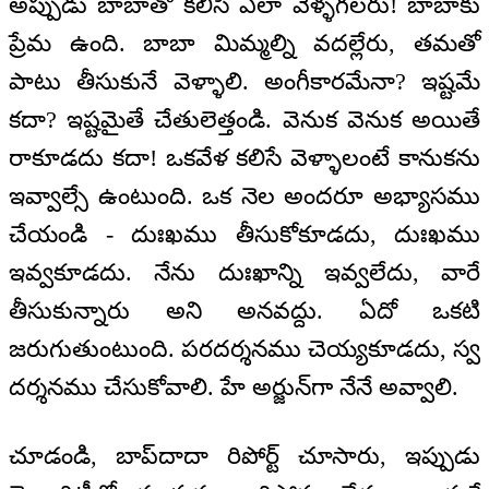
అప్పుడు బాబాతో కలిసి ఎలా వెళ్ళగలరు! బాబాకు
ప్రేమ ఉంది. బాబా మిమ్మల్ని వదల్లేరు, తమతో
పాటు తీసుకునే వెళ్ళాలి. అంగీకారమేనా? ఇష్టమే
కదా? ఇష్టమైతే చేతులెత్తండి. వెనుక వెనుక అయితే
రాకూడదు కదా! ఒకవేళ కలిసే వెళ్ళాలంటే కానుకను
ఇవ్వాల్సే ఉంటుంది. ఒక నెల అందరూ అభ్యాసము
చేయండి - దుఃఖము తీసుకోకూడదు, దుఃఖము
ఇవ్వకూడదు. నేను దుఃఖాన్ని ఇవ్వలేదు, వారే
తీసుకున్నారు అని అనవద్దు. ఏదో ఒకటి
జరుగుతుంటుంది. పరదర్శనము చెయ్యకూడదు, స్వ
దర్శనము చేసుకోవాలి. హే అర్జున్‌గా నేనే అవ్వాలి.
చూడండి, బాప్‌దాదా రిపోర్ట్ చూసారు, ఇప్పుడు