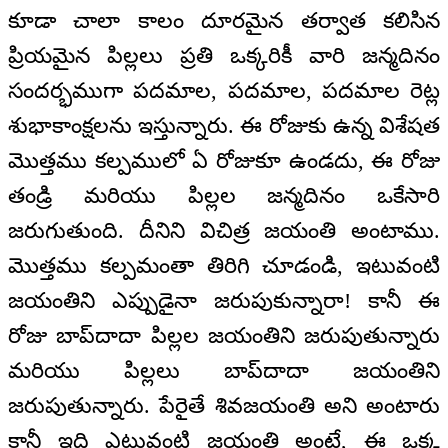
కూడా చాలా కాలం దూరమైన తర్వాత కలిసిన
ప్రియమైన పిల్లలు ప్రతి ఒక్కరికీ వారి జన్మదినం
సందర్భముగా పదమాల, పదమాల, పదమాల రెట్ల
శుభాకాంక్షలను ఇస్తున్నారు. ఈ రోజుకు ఉన్న విశేషత
మొత్తము కల్పములో ఏ రోజుకూ ఉండదు, ఈ రోజు
తండ్రి మరియు పిల్లల జన్మదినం ఒకేసారి
జరుగుతుంది. దీనిని విచిత్ర జయంతి అంటాము.
మొత్తము కల్పమంతా తిరిగి చూడండి, ఇటువంటి
జయంతిని ఎప్పుడైనా జరుపుకున్నారా! కానీ ఈ
రోజు బాప్‌దాదా పిల్లల జయంతిని జరుపుతున్నారు
మరియు పిల్లలు బాప్‌దాదా జయంతిని
జరుపుతున్నారు. పేరైతే శివజయంతి అని అంటారు
కానీ ఇది ఎటువంటి జయంతి అంటే, ఈ ఒక్క