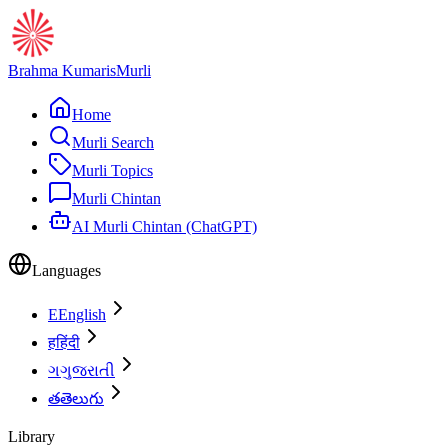
Brahma Kumaris
Murli
Home
Murli Search
Murli Topics
Murli Chintan
AI Murli Chintan (ChatGPT)
Languages
E
English
ह
हिंदी
ગ
ગુજરાતી
త
తెలుగు
Library