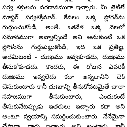
సర్వ శక్తులను వరదానముగా ఇచ్చారు. మీ టైటిలే
మాస్టర్ సర్వశక్తిమాన్. కేవలం ఒక్క స్లోగన్‌ను
గుర్తుంచుకోండి, అంతే. ఒకవేళ ఒక్క నెలలో
సమానముగా అవ్వాల్సిందే అని అనుకుంటే ఒక
స్లోగన్‌ను గుర్తుపెట్టుకోండి, ఇది ఒక ప్రతిజ్ఞ,
అదేమిటంటే - దుఃఖము ఇవ్వకూడదు, దుఃఖము
తీసుకోకూడదు. కొందరు, ఈ రోజున ఎవరికీ
దుఃఖము ఇవ్వలేదు కదా అన్నదానిని చెక్
చేసుకుంటారు కానీ దుఃఖాన్ని తీసుకోవటమైతే చాలా
సహజముగా తీసుకుంటారు, ఎందుకంటే
తీసుకునేటప్పుడు ఇతరులు ఇచ్చారు కదా అని
అంటూ స్వయాన్ని సమర్థించుకుంటారు. నేనేమైనా
చేసానా, వారు ఇచ్చారు అని అంటారు, కానీ