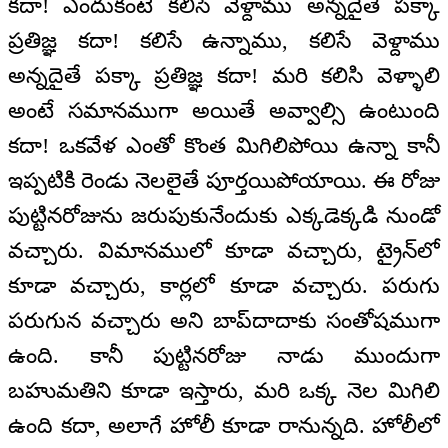
కదా! ఎందుకంటే కలిసే వెళ్దాము అన్నదైతే పక్కా
ప్రతిజ్ఞ కదా! కలిసే ఉన్నాము, కలిసే వెళ్దాము
అన్నదైతే పక్కా ప్రతిజ్ఞ కదా! మరి కలిసి వెళ్ళాలి
అంటే సమానముగా అయితే అవ్వాల్సి ఉంటుంది
కదా! ఒకవేళ ఎంతో కొంత మిగిలిపోయి ఉన్నా కానీ
ఇప్పటికి రెండు నెలలైతే పూర్తయిపోయాయి. ఈ రోజు
పుట్టినరోజును జరుపుకునేందుకు ఎక్కడెక్కడి నుండో
వచ్చారు. విమానములో కూడా వచ్చారు, ట్రైన్‌లో
కూడా వచ్చారు, కార్లలో కూడా వచ్చారు. పరుగు
పరుగున వచ్చారు అని బాప్‌దాదాకు సంతోషముగా
ఉంది. కానీ పుట్టినరోజు నాడు ముందుగా
బహుమతిని కూడా ఇస్తారు, మరి ఒక్క నెల మిగిలి
ఉంది కదా, అలాగే హోలీ కూడా రానున్నది. హోలీలో