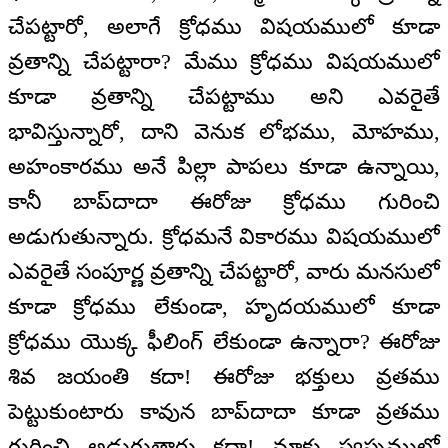
చేపట్టారో, అలాగే క్రోధము విషయములో కూడా
వ్రతాన్ని చేపట్టారా? మేము క్రోధము విషయములో
కూడా వ్రతాన్ని చేపట్టాము అని ఎవరైతే
భావిస్తున్నారో, దాని వెనుక లోభము, మోహము,
అహంకారము అనే పిల్లా పాపలు కూడా ఉన్నాయి,
కానీ బాప్‌దాదా ఈరోజు క్రోధము గురించి
అడుగుతున్నారు. క్రోధమనే వికారము విషయములో
ఎవరైతే సంపూర్ణ వ్రతాన్ని చేపట్టారో, వారు మనసులో
కూడా క్రోధము లేకుండా, హృదయములో కూడా
క్రోధము యొక్క ఫీలింగ్ లేకుండా ఉన్నారా? ఈరోజు
శివ జయంతి కదా! ఈరోజు భక్తులు వ్రతము
పెట్టుకుంటారు కావున బాప్‌దాదా కూడా వ్రతము
గురించి అడుగుతారు కదా! మాకు స్వప్నములో