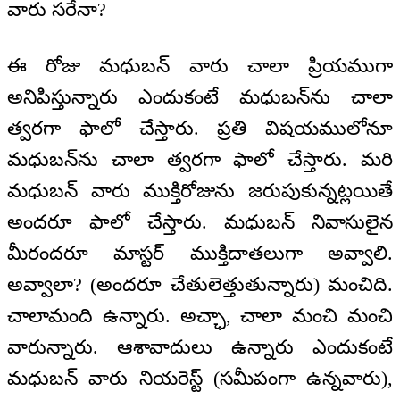
వారు సరేనా?
ఈ రోజు మధుబన్ వారు చాలా ప్రియముగా
అనిపిస్తున్నారు ఎందుకంటే మధుబన్‌ను చాలా
త్వరగా ఫాలో చేస్తారు. ప్రతి విషయములోనూ
మధుబన్‌ను చాలా త్వరగా ఫాలో చేస్తారు. మరి
మధుబన్ వారు ముక్తిరోజును జరుపుకున్నట్లయితే
అందరూ ఫాలో చేస్తారు. మధుబన్ నివాసులైన
మీరందరూ మాస్టర్ ముక్తిదాతలుగా అవ్వాలి.
అవ్వాలా? (అందరూ చేతులెత్తుతున్నారు) మంచిది.
చాలామంది ఉన్నారు. అచ్ఛా, చాలా మంచి మంచి
వారున్నారు. ఆశావాదులు ఉన్నారు ఎందుకంటే
మధుబన్ వారు నియరెస్ట్ (సమీపంగా ఉన్నవారు),