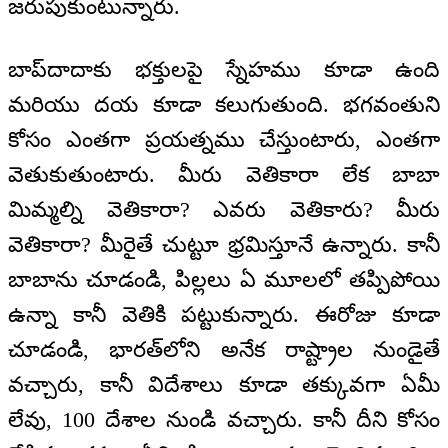
జరుపుకుంటున్నారు.
బాప్‌దాదాకు భక్తులపై స్నేహము కూడా ఉంది
మరియు దయ కూడా కలుగుతుంది. భగవంతుని
కోసం ఎంతగా ప్రయత్నము చేస్తుంటారు, ఎంతగా
వెతుకుతుంటారు. మీరు వెతికారా లేక బాబా
మిమ్మల్ని వెతికారా? ఎవరు వెతికారు? మీరు
వెతికారా? మీరైతే చుట్టూ భ్రమిస్తూనే ఉన్నారు. కానీ
బాబాను చూడండి, పిల్లలు ఏ మూలలో తప్పిపోయి
ఉన్నా కానీ వెతికి పట్టుకున్నారు. ఈరోజు కూడా
చూడండి, భారత్‌లోని అనేక రాష్ట్రాల నుండైతే
వచ్చారు, కానీ విదేశాలు కూడా తక్కువగా ఏమీ
లేవు, 100 దేశాల నుండి వచ్చారు. కానీ దీని కోసం