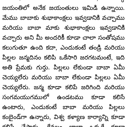
జయంతిలో అనేక జయంతులు ఇమిడి ఉన్నాయి.
మేము బాబాకు శుభాకాంక్షలు ఇవ్వడానికి వచ్చాము
మరియు బాబా మాకు శుభాకాంక్షలు ఇవ్వడానికి
వచ్చారు అని మీ అందరికీ కూడా చాలా సంతోషము
కలుగుతూ ఉంది కదా, ఎందుకంటే తండ్రి మరియు
పిల్లల జన్మదినం కలిపి ఒకేసారి జరగటమంటే, ఇది
అతి ప్రేమకు గుర్తు. పిల్లలు లేకుండా బాబా ఏమీ
చెయ్యలేరు మరియు బాబా లేకుండా పిల్లలు ఏమీ
చెయ్యలేరు. జన్మ కూడా కలిపే జరిగింది మరియు
సంగమయుగములో ఉండటము కూడా కలిసే
ఉంటారు, ఎందుకంటే బాబా మరియు పిల్లలు
కంబైండ్‌గా ఉన్నారు, విశ్వ కళ్యాణ కార్యాన్ని కూడా
కలిసే చేస్తారు, కేవలం బాబా ఒక్కరే కూడా