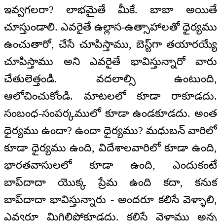
ఇవ్వగలరా? లాభమైతే మీకే. బాబా అయితే
చూస్తుండాలి. ఎవరైతే ఉల్లాస-ఉత్సాహాలతో ధైర్యము
ఉంచుతారో, చేసే చూపిస్తాము, బెస్ట్‌గా తయారయ్యే
చూపిస్తాము అని ఎవరైతే భావిస్తున్నారో వారు
చేతులెత్తండి. వదలాల్సి ఉంటుంది,
ఆలోచించుకోండి. మాటలలో కూడా రాకూడదు.
సంబంధ-సంపర్కములో కూడా ఉండకూడదు. అంత
ధైర్యము ఉందా? ఉందా ధైర్యము? మధుబన్ వారిలో
కూడా ధైర్యము ఉంది, విదేశాలవారిలో కూడా ఉంది,
భారతవాసులలో కూడా ఉంది, ఎందుకంటే
బాప్‌దాదా యొక్క ప్రేమ ఉంది కదా, కనుక
బాప్‌దాదా భావిస్తున్నారు - అందరూ కలిసే వెళ్ళాలి,
ఎవ్వరూ మిగిలిపోకూడదు. కలిసే వెళ్తాము అన్న