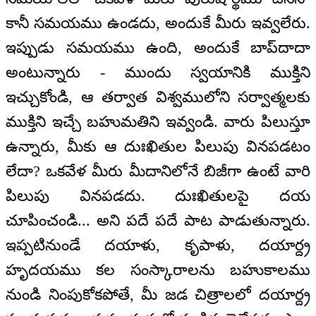
కానీ సమయము ఉండదు, అందుకే మీరు ఇవ్వలేరు.
ఇప్పుడు సమయము ఉంది, అందుకే బాప్‌దాదా
అంటున్నారు - ముందు స్వయానికి ముక్తిని
ఇచ్చుకోండి, ఆ తర్వాత విశ్వములోని సర్వాత్మలకు
ముక్తిని ఇచ్చే బహుమతిని ఇవ్వండి. వారు పిలుస్తూ
ఉన్నారు, మీకు ఆ దుఃఖితుల పిలుపు వినపడటం
లేదా? ఒకవేళ మీరు మీదానిలోనే బిజీగా ఉంటే వారి
పిలుపు వినపడదు. దుఃఖితులపై దయ
చూపించండి... అని పదే పదే పాట పాడుతున్నారు.
ఇప్పటినుండే దయాళు, కృపాళు, దయార్ద్ర
హృదయము కల సంస్కారాలను బహుకాలము
నుండి నింపుకోకపోతే, మీ జడ చిత్రాలలో దయార్ద్ర