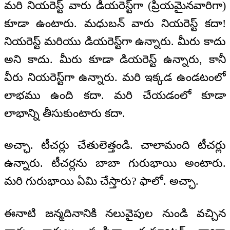
మరి నియరెస్ట్ వారు డియరెస్ట్‌గా (ప్రియమైనవారిగా)
కూడా ఉంటారు. మధుబన్ వారు నియరెస్ట్ కదా!
నియరెస్ట్ మరియు డియరెస్ట్‌గా ఉన్నారు. మీరు కాదు
అని కాదు. మీరు కూడా డియరెస్ట్ ఉన్నారు, కానీ
వీరు నియరెస్ట్‌గా ఉన్నారు. మరి ఇక్కడ ఉండటంలో
లాభము ఉంది కదా. మరి చేయడంలో కూడా
లాభాన్ని తీసుకుంటారు కదా.
అచ్ఛా. టీచర్లు చేతులెత్తండి. చాలామంది టీచర్లు
ఉన్నారు. టీచర్లను బాబా గురుభాయి అంటారు.
మరి గురుభాయి ఏమి చేస్తారు? ఫాలో. అచ్ఛా.
ఈనాటి జన్మదినానికి నలువైపుల నుండి వచ్చిన