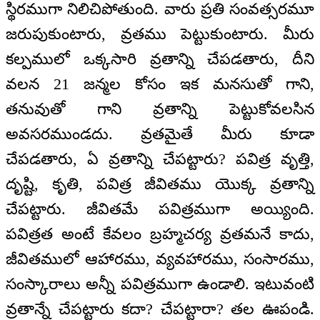
స్థిరముగా నిలిచిపోతుంది. వారు ప్రతి సంవత్సరమూ
జరుపుకుంటారు, వ్రతము పెట్టుకుంటారు. మీరు
కల్పములో ఒక్కసారి వ్రతాన్ని చేపడతారు, దీని
వలన 21 జన్మల కోసం ఇక మనసుతో గాని,
తనువుతో గాని వ్రతాన్ని పెట్టుకోవలసిన
అవసరముండదు. వ్రతమైతే మీరు కూడా
చేపడతారు, ఏ వ్రతాన్ని చేపట్టారు? పవిత్ర వృత్తి,
దృష్టి, కృతి, పవిత్ర జీవితము యొక్క వ్రతాన్ని
చేపట్టారు. జీవితమే పవిత్రముగా అయ్యింది.
పవిత్రత అంటే కేవలం బ్రహ్మచర్య వ్రతమనే కాదు,
జీవితములో ఆహారము, వ్యవహారము, సంసారము,
సంస్కారాలు అన్నీ పవిత్రముగా ఉండాలి. ఇటువంటి
వ్రతాన్నే చేపట్టారు కదా? చేపట్టారా? తల ఊపండి.