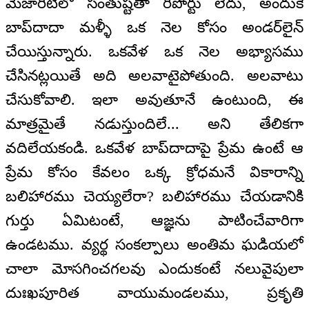
మెజారిటీలో సంతుష్టతా రిపోర్టు లేదు, అందుకే
బాప్‌దాదా మళ్ళీ ఒక నెల కోసం అండర్‌లైన్
చేయిస్తున్నారు. ఒకవేళ ఒక నెల అభ్యాసము
చేసినట్లయితే అది అలవాటైపోతుంది. అలవాటు
చేసుకోవాలి. ఇలా అవుతూనే ఉంటుంది, ఈ
మాత్రమైతే నడుస్తుందిలే... అని తేలికగా
వదిలేయకండి. ఒకవేళ బాప్‌దాదాపై ప్రేమ ఉంటే ఆ
ప్రేమ కోసం కేవలం ఒక్క క్రోధమనే వికారాన్ని
బలిహారము చెయ్యలేరా? బలిహారము చేయడానికి
గుర్తు ఏమిటంటే, ఆజ్ఞను పాటించేవారిగా
ఉండటము. వ్యర్థ సంకల్పాలు అంతిమ ఘడియలో
చాలా మోసగించగలవు ఎందుకంటే నలువైపులా
దుఃఖపూరిత వాయుమండలము, ప్రకృతి