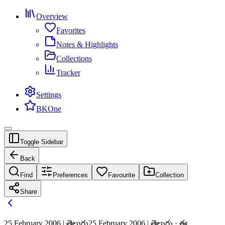
Overview
Favorites
Notes & Highlights
Collections
Tracker
Settings
BKOne
Toggle Sidebar
Back
Find
Preferences
Favourite
Collection
Share
25 February 2006 | తెలుగు
25 February 2006 | తెలుగు · ఈ