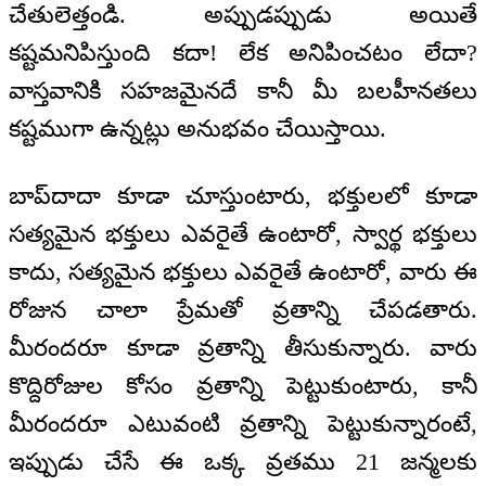
చేతులెత్తండి. అప్పుడప్పుడు అయితే
కష్టమనిపిస్తుంది కదా! లేక అనిపించటం లేదా?
వాస్తవానికి సహజమైనదే కానీ మీ బలహీనతలు
కష్టముగా ఉన్నట్లు అనుభవం చేయిస్తాయి.
బాప్‌దాదా కూడా చూస్తుంటారు, భక్తులలో కూడా
సత్యమైన భక్తులు ఎవరైతే ఉంటారో, స్వార్థ భక్తులు
కాదు, సత్యమైన భక్తులు ఎవరైతే ఉంటారో, వారు ఈ
రోజున చాలా ప్రేమతో వ్రతాన్ని చేపడతారు.
మీరందరూ కూడా వ్రతాన్ని తీసుకున్నారు. వారు
కొద్దిరోజుల కోసం వ్రతాన్ని పెట్టుకుంటారు, కానీ
మీరందరూ ఎటువంటి వ్రతాన్ని పెట్టుకున్నారంటే,
ఇప్పుడు చేసే ఈ ఒక్క వ్రతము 21 జన్మలకు