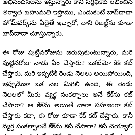
అభినందనలను ఇస్తున్నారు కానీ సర్టిఫికేట్ లభించిన
తర్వాత బహుమతి ఇస్తాము, ఎందుకంటే బాప్‌దాదా
హోమ్‌వర్క్‌ను ఏదైతే ఇచ్చారో, దాని రిజల్ట్‌ను కూడా
బాప్‌దాదా చూస్తున్నారు.
ఈ రోజు పుట్టినరోజును జరుపుకుంటున్నారు, మరి
పుట్టినరోజు నాడు ఏం చేస్తారు? ఒకటేమో కేక్ కట్
చేస్తారు. మరి ఇప్పటికి రెండు నెలలు అయిపోయింది,
ఇప్పుడింకా ఒక నెల మిగిలి ఉంది, ఈ రెండు
నెలలలో మీరు వ్యర్థ సంకల్పాలు అనే కేక్‌ను కట్
చేసారా? ఆ కేక్‌ను అయితే చాలా సహజంగా కట్
చేస్తారు కదా, ఈ రోజు కూడా కేక్ కట్ చేస్తారు. కానీ
వ్యర్థ సంకల్పాలనే కేక్‌ను కట్ చేసారా? కట్ చెయ్యాలి