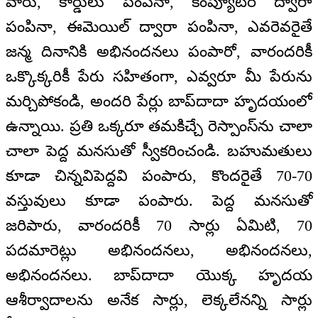
వారు, కార్డులు పంపినా, కంప్యూటర్ ద్వారా
పంపినా, ఈమెయిల్ ద్వారా పంపినా, ఎవరెవరైతే
జన్మ దినానికి అభినందనలు పంపారో, వారందరికీ
ఒక్కొక్కరికీ పేరు సహితంగా, ఎవ్వరూ మీ పేరును
మర్చిపోకండి, అందరి పేర్లు బాప్‌దాదా హృదయంలో
ఉన్నాయి. ప్రతి ఒక్కరూ తమకిచ్చే రెస్పాంస్‌ను చాలా
చాలా పెద్ద మనసుతో స్వీకరించండి. బహుమతులు
కూడా చిన్నవిపెద్దవి పంపారు, కొందరైతే 70-70
వస్తువులు కూడా పంపారు. పెద్ద మనసుతో
జరిపారు, వారందరికీ 70 సార్లు ఏమిటి, 70
పదమారెట్లు అభినందనలు, అభినందనలు,
అభినందనలు. బాప్‌దాదా యొక్క హృదయ
ఆశీర్వాదాలను అనేక సార్లు, లెక్కలేనన్ని సార్లు