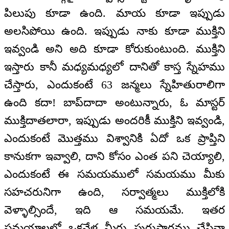
పిలుపు కూడా ఉంది. మాయ కూడా ఇప్పుడు
అలసిపోయి ఉంది. ఇప్పుడు నాకు కూడా ముక్తిని
ఇవ్వండి అని అది కూడా కోరుకుంటుంది. ముక్తిని
ఇస్తారు కానీ మధ్యమధ్యలో దానితో కాస్త స్నేహము
చేస్తారు, ఎందుకంటే 63 జన్మలు స్నేహితురాలిగా
ఉంది కదా! బాప్‌దాదా అంటున్నారు, ఓ మాస్టర్
ముక్తిదాతలారా, ఇప్పుడు అందరికీ ముక్తిని ఇవ్వండి,
ఎందుకంటే మొత్తము విశ్వానికి ఏదో ఒక ప్రాప్తిని
కానుకగా ఇవ్వాలి, దాని కోసం ఎంత పని చెయ్యాలి,
ఎందుకంటే ఈ సమయములో సమయము మీకు
సహచరునిగా ఉంది, సర్వాత్మలు ముక్తిలోకి
వెళ్ళాల్సిందే, ఇది ఆ సమయమే. ఇతర
సమయాలలో ఒకవేళ మీరు పురుషార్థము చేసినా