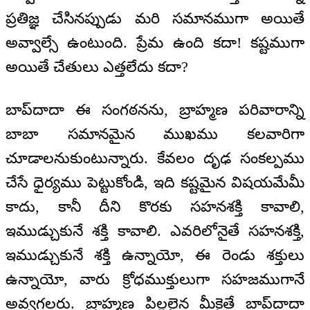
ప్రతిజ్ఞ చేసినప్పుడు మరి సమానముగా అయితే
అవ్వాల్సే ఉంటుంది. ప్రేమ ఉంది కదా! కష్టముగా
అయితే చేతులు ఎత్తలేదు కదా?
బాప్‌దాదా ఈ సంగఠనను, బ్రాహ్మణ పరివారాన్ని
బాబా సమానమైన ముఖము కలవారిగా
చూడాలనుకుంటున్నారు. కేవలం దృఢ సంకల్పము
చేసే ధైర్యము పెట్టుకోండి, ఇది కష్టమైన విషయమేమీ
కాదు, కానీ దీని కొరకు సహనశక్తి కావాలి,
ఇముడ్చుకునే శక్తి కావాలి. ఎవరిలోనైతే సహనశక్తి,
ఇముడ్చుకునే శక్తి ఉన్నాయో, ఈ రెండు శక్తులు
ఉన్నాయో, వారు క్రోధముక్తులుగా సహజముగానే
అవ్వగలరు. బ్రాహ్మణ పిల్లలైన మీకైతే బాప్‌దాదా