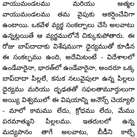
వాయుమండలము మరియు ఆత్మల
వాయుమండలము తమ వైపుకు ఆకర్షించేవిగా
ఉంటాయి. ఒకవేళ వ్యర్థ సంకల్పాలు చేసే అలవాటు
ఉన్నట్లయితే ఆ వ్యర్థములోనే చిక్కుకుపోతారు. ఈ
రోజు బాప్‌దాదాకు విశేషముగా ధైర్యముతో కూడిన
ఈ సంకల్పము ఉంది, అదేమిటంటే - విదేశాలలో
ఉండేవారైనా, భారత్‌లో ఉండేవారైనా, అందరూ ఒక్క
బాప్‌దాదా పిల్లలే, కనుక నలువైపులా ఉన్న పిల్లలు
ధైర్యము మరియు దృఢతతో సఫలతామూర్తులుగా
అయ్యి విశ్వములో ఈ విషయాన్ని అనౌన్స్ చెయ్యాలి
- మాలో కామము లేదు, క్రోధము లేదు, మేము
పరమాత్ముని పిల్లలము. ఇతరులలో ఉన్న
మద్యపానం తాగే అలవాటు, బీడీని కాల్చే