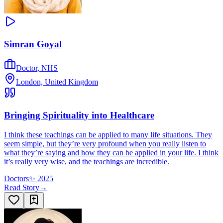
Simran Goyal
Doctor
,
NHS
London, United Kingdom
Bringing Spirituality into Healthcare
I think these teachings can be applied to many life situations. They
seem simple, but they’re very profound when you really listen to
what they’re saying and how they can be applied in your life. I think
it’s really very wise, and the teachings are incredible.
Doctors
✨
2025
Read Story
→