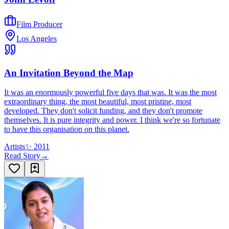
Film Producer
Los Angeles
An Invitation Beyond the Map
It was an enormously powerful five days that was. It was the most
extraordinary thing, the most beautiful, most pristine, most
developed. They don't solicit funding, and they don't promote
themselves. It is pure integrity and power. I think we're so fortunate
to have this organisation on this planet.
Artists
✨
2011
Read Story
→