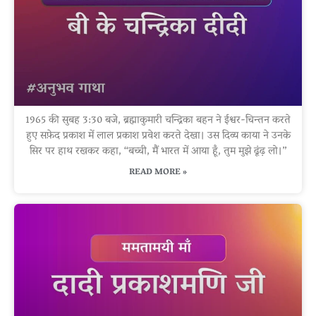
1965 की सुबह 3:30 बजे, ब्रह्माकुमारी चन्द्रिका बहन ने ईश्वर-चिन्तन करते
हुए सफ़ेद प्रकाश में लाल प्रकाश प्रवेश करते देखा। उस दिव्य काया ने उनके
सिर पर हाथ रखकर कहा, “बच्ची, मैं भारत में आया हूँ, तुम मुझे ढूंढ़ लो।”
READ MORE »