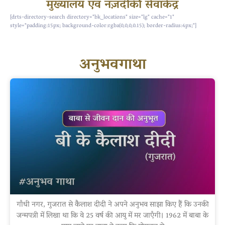
मुख्यालय एवं नज़दीकी सेवाकेंद्र
[drts-directory-search directory="bk_locations" size="lg" cache="1"
style="padding:15px; background-color:rgba(0,0,0,0.15); border-radius:4px;"]
अनुभवगाथा
गाँधी नगर, गुजरात से कैलाश दीदी ने अपने अनुभव साझा किए हैं कि उनकी
जन्मपत्री में लिखा था कि वे 25 वर्ष की आयु में मर जाएँगी। 1962 में बाबा के